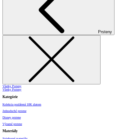
Prsteny
Všetky Prsteny
Všetky Prsteny
Kategórie
Kolekcia pozlátená 18K zlatom
Jednoduché prstene
Disney prstene
Výrazné prstene
Materiály
Strieborné materiály