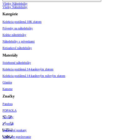
Všetky Náhrdelníky
Všetky Náhrdelníky
Kategórie
Kolekcia pozlátená 18K zlatom
Prívesky na náhrdelníky
Krátke náhrdelníky
Náhrdelníky s príveskami
Retiazkové náhrdelníky
Materiály
Strieborné náhrdelníky
Kolekcia pozlátená 14-karátovým zlatom
Kolekcia pozlátená 14-karátovým ružovým zlatom
Glazúra
Kamene
Značky
Pandora
PDPAOLA
Novinky
Výpredaj
Darčekové poukazy
Vzory pre gravírovanie