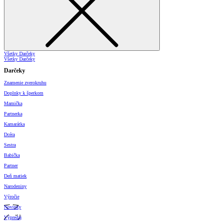
Všetky Darčeky
Všetky Darčeky
Darčeky
Znamenie zverokruhu
Doplnky k šperkom
Mamička
Partnerka
Kamarátka
Dcéra
Sestra
Babička
Partner
Deň matiek
Narodeniny
Výročie
Novinky
Výpredaj