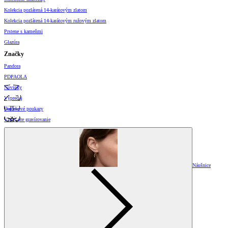
Kolekcia pozlátená 14-karátovým zlatom
Kolekcia pozlátená 14-karátovým ružovým zlatom
Prstene s kameňmi
Glazúra
Značky
Pandora
PDPAOLA
Novinky
Výpredaj
Darčekové poukazy
Vzory pre gravírovanie
Náušnice