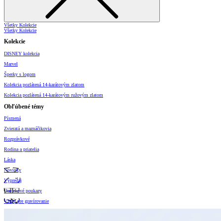
Všetky Kolekcie
Všetky Kolekcie
Kolekcie
DISNEY kolekcia
Marvel
Šperky s logom
Kolekcia pozlátená 14-karátovým zlatom
Kolekcia pozlátená 14-karátovým ružovým zlatom
Obľúbené témy
Písmená
Zvieratá a maznáčikovia
Rozprávkové
Rodina a priatelia
Láska
Novinky
Výpredaj
Darčekové poukazy
Vzory pre gravírovanie