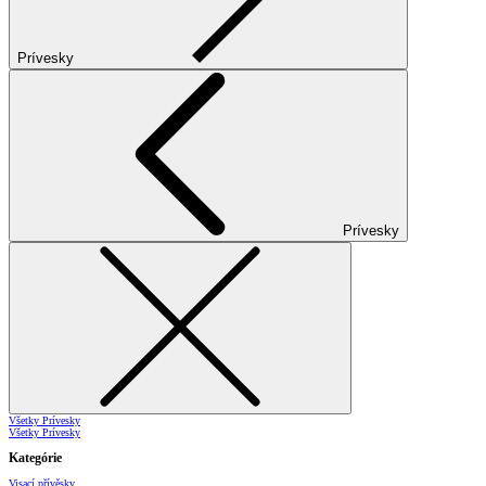
Prívesky
Prívesky
Všetky Prívesky
Všetky Prívesky
Kategórie
Visací přívěsky