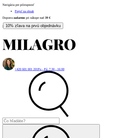
Navigácia pre prístupnosť
Prejsť na obsah
Doprava
zadarmo
pri nákupe nad
39
€
10% zľava na prvú objednávku
|
+420 601 001 201
Po - Pá: 7:30 - 16:00