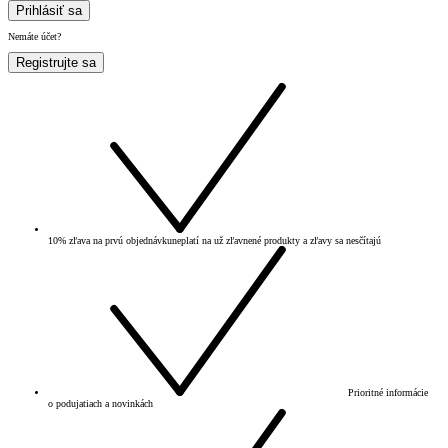
Prihlásiť sa
Nemáte účet?
Registrujte sa
10% zľava na prvú objednávku
neplatí na už zľavnené produkty a zľavy sa nesčítajú
Prioritné informácie
o podujatiach a novinkách