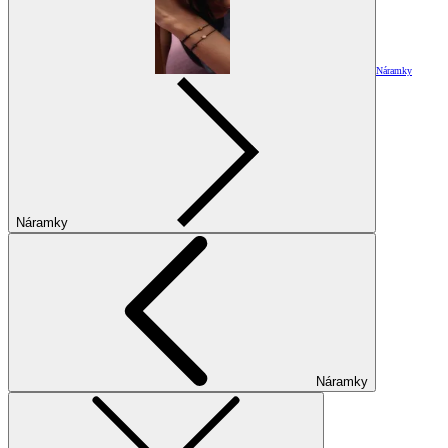
Náramky
Náramky
Náramky