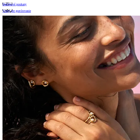
Darčekové poukazy
Vzory pre gravírovanie