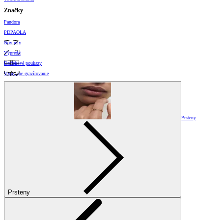
Značky
Pandora
PDPAOLA
Novinky
Výpredaj
Darčekové poukazy
Vzory pre gravírovanie
Prsteny
Prsteny