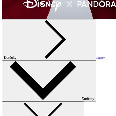
Darčeky
Darčeky
Darčeky