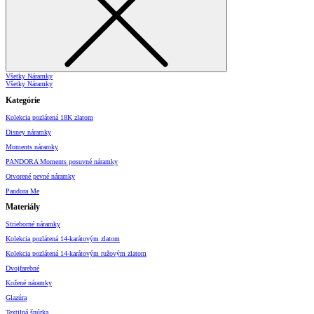
Všetky Náramky
Všetky Náramky
Kategórie
Kolekcia pozlátená 18K zlatom
Disney náramky
Moments náramky
PANDORA Moments posuvné náramky
Otvorené pevné náramky
Pandora Me
Materiály
Strieborné náramky
Kolekcia pozlátená 14-karátovým zlatom
Kolekcia pozlátená 14-karátovým ružovým zlatom
Dvojfarebné
Kožené náramky
Glazúra
Textilná šnúrka