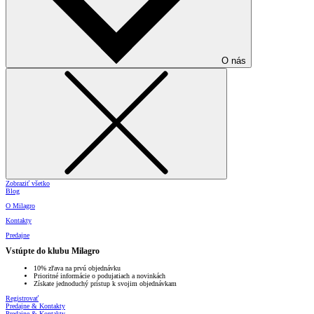
O nás
Zobraziť všetko
Blog
O Milagro
Kontakty
Predajne
Vstúpte do klubu Milagro
10% zľava na prvú objednávku
Prioritné informácie o podujatiach a novinkách
Získate jednoduchý prístup k svojim objednávkam
Registrovať
Predajne & Kontakty
Predajne & Kontakty