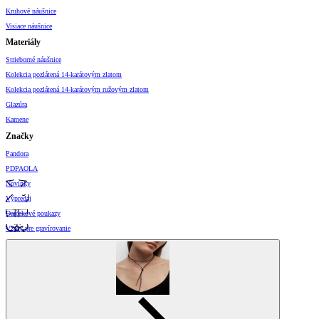
Kruhové náušnice
Visiace náušnice
Materiály
Strieborné náušnice
Kolekcia pozlátená 14-karátovým zlatom
Kolekcia pozlátená 14-karátovým ružovým zlatom
Glazúra
Kamene
Značky
Pandora
PDPAOLA
Novinky
Výpredaj
Darčekové poukazy
Vzory pre gravírovanie