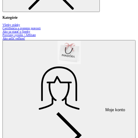
Kategórie
Všetky otázky
Certifikácia a overenie pravosti
Ako sa starať o šperky
Provízny systém / Affiliate
Ako určiť veľkosť
Moje konto