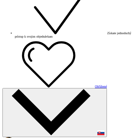
Získate jednoduchý
prístup k svojim objednávkam
Obľúbené