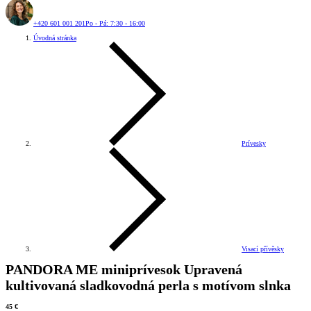
+420 601 001 201
Po - Pá: 7:30 - 16:00
Úvodná stránka
Prívesky
Visací přívěsky
PANDORA ME miniprívesok Upravená
kultivovaná sladkovodná perla s motívom slnka
45 €