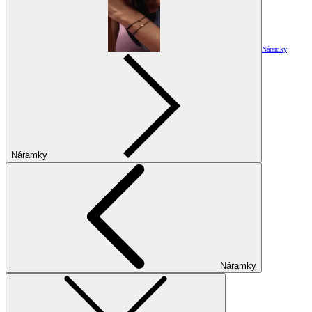
Náramky
Náramky
Náramky