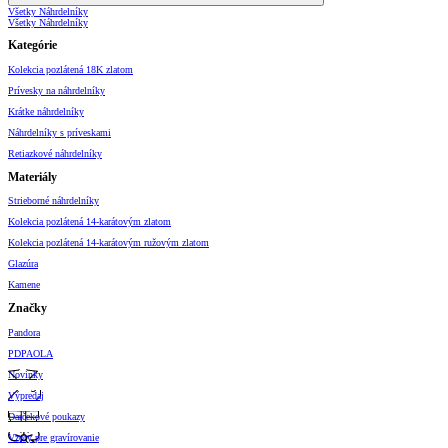
Všetky Náhrdelníky
Všetky Náhrdelníky
Kategórie
Kolekcia pozlátená 18K zlatom
Prívesky na náhrdelníky
Krátke náhrdelníky
Náhrdelníky s príveskami
Retiazkové náhrdelníky
Materiály
Strieborné náhrdelníky
Kolekcia pozlátená 14-karátovým zlatom
Kolekcia pozlátená 14-karátovým ružovým zlatom
Glazúra
Kamene
Značky
Pandora
PDPAOLA
Novinky
Výpredaj
Darčekové poukazy
Vzory pre gravírovanie