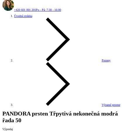
+420 601 001 201
Po - Pá: 7:30 - 16:00
Úvodná stránka
Prsteny
Výrazné prstene
PANDORA prsten Třpytivá nekonečná modrá
řada 50
Výpredaj