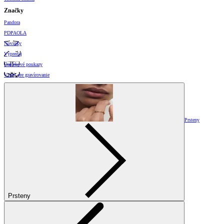
Značky
Pandora
PDPAOLA
Novinky
Výpredaj
Darčekové poukazy
Vzory pre gravírovanie
Prsteny
Prsteny