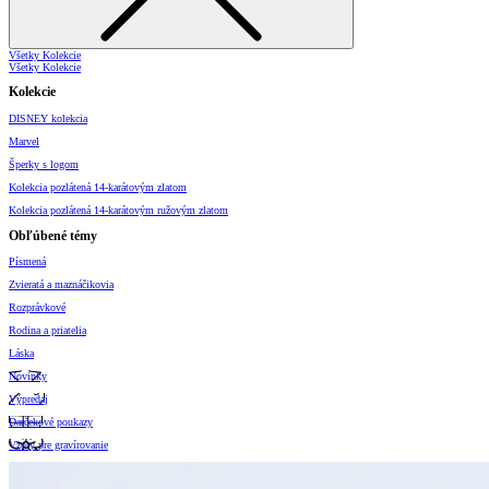
Všetky Kolekcie
Všetky Kolekcie
Kolekcie
DISNEY kolekcia
Marvel
Šperky s logom
Kolekcia pozlátená 14-karátovým zlatom
Kolekcia pozlátená 14-karátovým ružovým zlatom
Obľúbené témy
Písmená
Zvieratá a maznáčikovia
Rozprávkové
Rodina a priatelia
Láska
Novinky
Výpredaj
Darčekové poukazy
Vzory pre gravírovanie