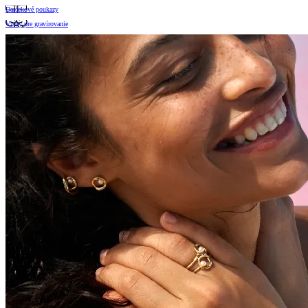
Darčekové poukazy
Vzory pre gravírovanie