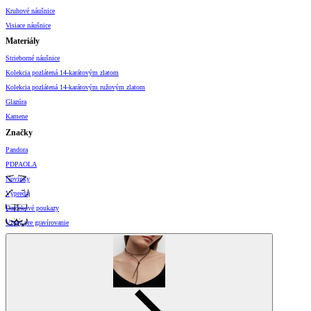
Kruhové náušnice
Visiace náušnice
Materiály
Strieborné náušnice
Kolekcia pozlátená 14-karátovým zlatom
Kolekcia pozlátená 14-karátovým ružovým zlatom
Glazúra
Kamene
Značky
Pandora
PDPAOLA
Novinky
Výpredaj
Darčekové poukazy
Vzory pre gravírovanie