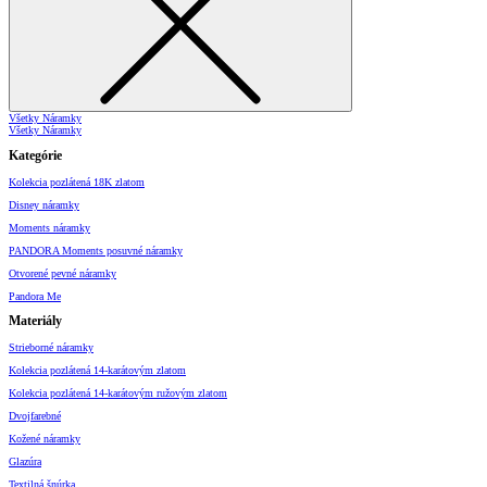
Všetky Náramky
Všetky Náramky
Kategórie
Kolekcia pozlátená 18K zlatom
Disney náramky
Moments náramky
PANDORA Moments posuvné náramky
Otvorené pevné náramky
Pandora Me
Materiály
Strieborné náramky
Kolekcia pozlátená 14-karátovým zlatom
Kolekcia pozlátená 14-karátovým ružovým zlatom
Dvojfarebné
Kožené náramky
Glazúra
Textilná šnúrka