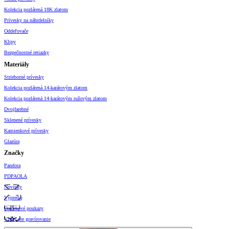
Kolekcia pozlátená 18K zlatom
Prívesky na náhrdelníky
Oddeľovače
Klipy
Bezpečnostné retiazky
Materiály
Strieborné prívesky
Kolekcia pozlátená 14-karátovým zlatom
Kolekcia pozlátená 14-karátovým ružovým zlatom
Dvojfarebné
Sklenené prívesky
Kamienkové prívesky
Glazúra
Značky
Pandora
PDPAOLA
Novinky
Výpredaj
Darčekové poukazy
Vzory pre gravírovanie