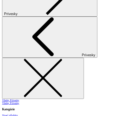
Prívesky
Prívesky
Všetky Prívesky
Všetky Prívesky
Kategórie
Visací přívěsky