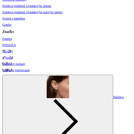
Kolekcia pozlátená 14-karátovým zlatom
Kolekcia pozlátená 14-karátovým ružovým zlatom
Prstene s kameňmi
Glazúra
Značky
Pandora
PDPAOLA
Novinky
Výpredaj
Darčekové poukazy
Vzory pre gravírovanie
Náušnice