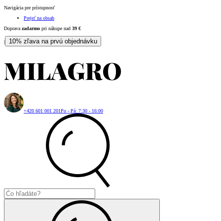
Navigácia pre prístupnosť
Prejsť na obsah
Doprava
zadarmo
pri nákupe nad
39
€
10% zľava na prvú objednávku
|
+420 601 001 201
Po - Pá: 7:30 - 16:00