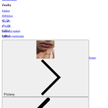
Značky
Pandora
PDPAOLA
Novinky
Výpredaj
Darčekové poukazy
Vzory pre gravírovanie
Prsteny
Prsteny