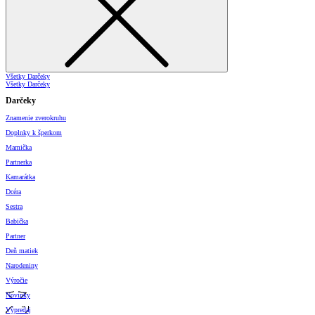
Všetky Darčeky
Všetky Darčeky
Darčeky
Znamenie zverokruhu
Doplnky k šperkom
Mamička
Partnerka
Kamarátka
Dcéra
Sestra
Babička
Partner
Deň matiek
Narodeniny
Výročie
Novinky
Výpredaj