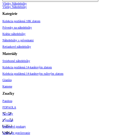
Všetky Náhrdelníky
Všetky Náhrdelníky
Kategórie
Kolekcia pozlátená 18K zlatom
Prívesky na náhrdelníky
Krátke náhrdelníky
Náhrdelníky s príveskami
Retiazkové náhrdelníky
Materiály
Strieborné náhrdelníky
Kolekcia pozlátená 14-karátovým zlatom
Kolekcia pozlátená 14-karátovým ružovým zlatom
Glazúra
Kamene
Značky
Pandora
PDPAOLA
Novinky
Výpredaj
Darčekové poukazy
Vzory pre gravírovanie