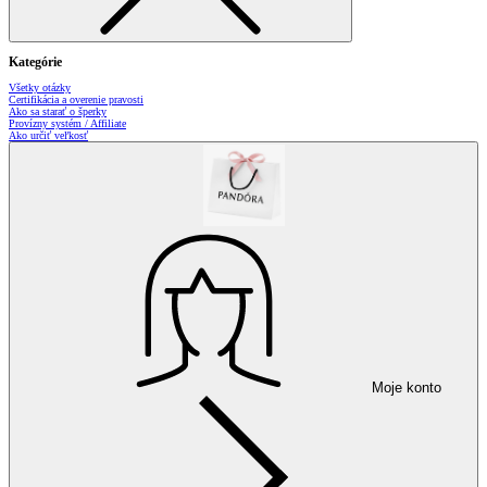
Kategórie
Všetky otázky
Certifikácia a overenie pravosti
Ako sa starať o šperky
Provízny systém / Affiliate
Ako určiť veľkosť
Moje konto