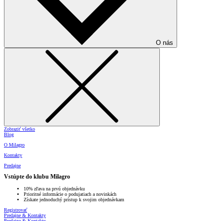
O nás
Zobraziť všetko
Blog
O Milagro
Kontakty
Predajne
Vstúpte do klubu Milagro
10% zľava na prvú objednávku
Prioritné informácie o podujatiach a novinkách
Získate jednoduchý prístup k svojim objednávkam
Registrovať
Predajne & Kontakty
Predajne & Kontakty