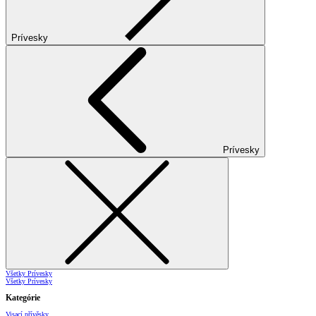
Prívesky
Prívesky
Všetky Prívesky
Všetky Prívesky
Kategórie
Visací přívěsky