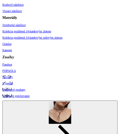
Kruhové náušnice
Visiace náušnice
Materiály
Strieborné náušnice
Kolekcia pozlátená 14-karátovým zlatom
Kolekcia pozlátená 14-karátovým ružovým zlatom
Glazúra
Kamene
Značky
Pandora
PDPAOLA
Novinky
Výpredaj
Darčekové poukazy
Vzory pre gravírovanie