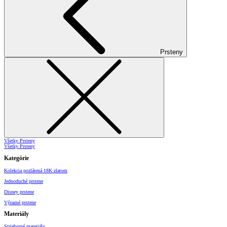
Prsteny
Všetky Prsteny
Všetky Prsteny
Kategórie
Kolekcia pozlátená 18K zlatom
Jednoduché prstene
Disney prstene
Výrazné prstene
Materiály
Strieborné materiály