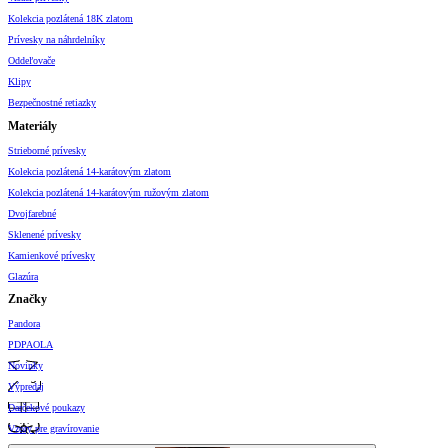
Kolekcia pozlátená 18K zlatom
Prívesky na náhrdelníky
Oddeľovače
Klipy
Bezpečnostné retiazky
Materiály
Strieborné prívesky
Kolekcia pozlátená 14-karátovým zlatom
Kolekcia pozlátená 14-karátovým ružovým zlatom
Dvojfarebné
Sklenené prívesky
Kamienkové prívesky
Glazúra
Značky
Pandora
PDPAOLA
Novinky
Výpredaj
Darčekové poukazy
Vzory pre gravírovanie