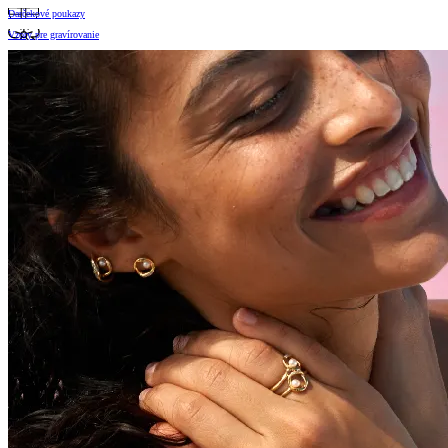
Darčekové poukazy
Vzory pre gravírovanie