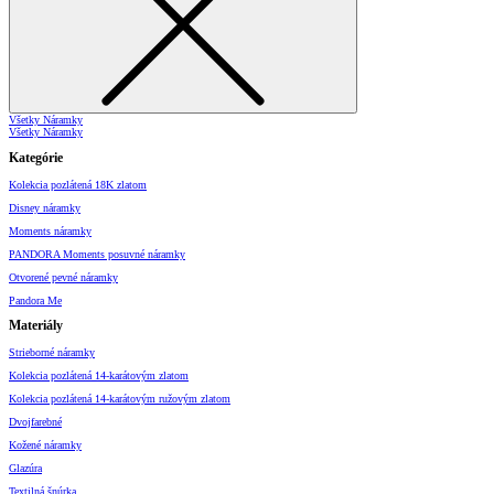
Všetky Náramky
Všetky Náramky
Kategórie
Kolekcia pozlátená 18K zlatom
Disney náramky
Moments náramky
PANDORA Moments posuvné náramky
Otvorené pevné náramky
Pandora Me
Materiály
Strieborné náramky
Kolekcia pozlátená 14-karátovým zlatom
Kolekcia pozlátená 14-karátovým ružovým zlatom
Dvojfarebné
Kožené náramky
Glazúra
Textilná šnúrka