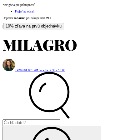
Navigácia pre prístupnosť
Prejsť na obsah
Doprava
zadarmo
pri nákupe nad
39
€
10% zľava na prvú objednávku
|
+420 601 001 201
Po - Pá: 7:30 - 16:00