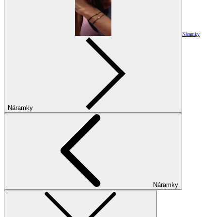
Náramky
Náramky
Náramky