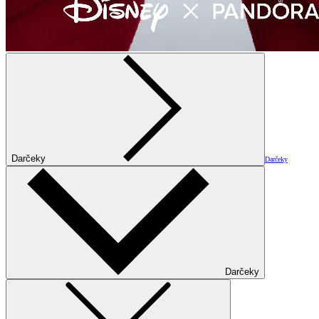
Darčeky
Darčeky
Darčeky