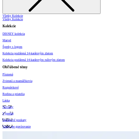
Všetky Kolekcie
Všetky Kolekcie
Kolekcie
DISNEY kolekcia
Marvel
Šperky s logom
Kolekcia pozlátená 14-karátovým zlatom
Kolekcia pozlátená 14-karátovým ružovým zlatom
Obľúbené témy
Písmená
Zvieratá a maznáčikovia
Rozprávkové
Rodina a priatelia
Láska
Novinky
Výpredaj
Darčekové poukazy
Vzory pre gravírovanie