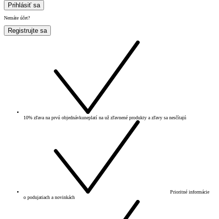
Prihlásiť sa
Nemáte účet?
Registrujte sa
10% zľava na prvú objednávku
neplatí na už zľavnené produkty a zľavy sa nesčítajú
Prioritné informácie
o podujatiach a novinkách