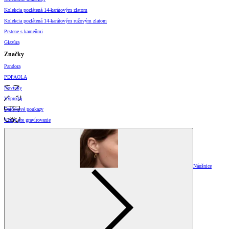
Kolekcia pozlátená 14-karátovým zlatom
Kolekcia pozlátená 14-karátovým ružovým zlatom
Prstene s kameňmi
Glazúra
Značky
Pandora
PDPAOLA
Novinky
Výpredaj
Darčekové poukazy
Vzory pre gravírovanie
Náušnice