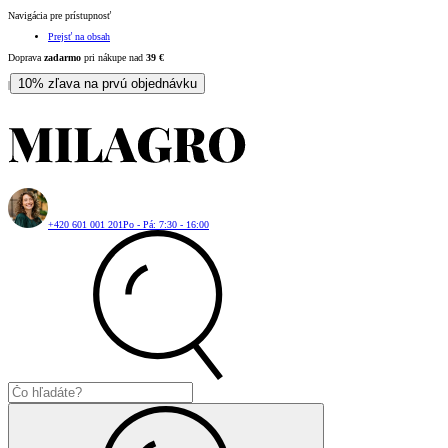
Navigácia pre prístupnosť
Prejsť na obsah
Doprava
zadarmo
pri nákupe nad
39
€
10% zľava na prvú objednávku
|
+420 601 001 201
Po - Pá: 7:30 - 16:00