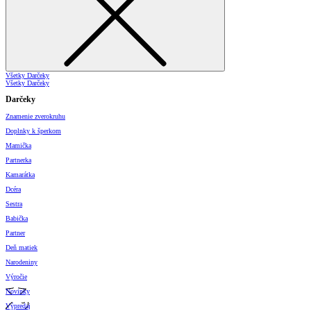
Všetky Darčeky
Všetky Darčeky
Darčeky
Znamenie zverokruhu
Doplnky k šperkom
Mamička
Partnerka
Kamarátka
Dcéra
Sestra
Babička
Partner
Deň matiek
Narodeniny
Výročie
Novinky
Výpredaj