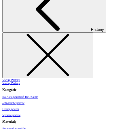
Prsteny
Všetky Prsteny
Všetky Prsteny
Kategórie
Kolekcia pozlátená 18K zlatom
Jednoduché prstene
Disney prstene
Výrazné prstene
Materiály
Strieborné materiály