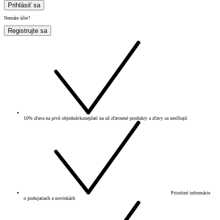
Prihlásiť sa
Nemáte účet?
Registrujte sa
10% zľava na prvú objednávku
neplatí na už zľavnené produkty a zľavy sa nesčítajú
Prioritné informácie
o podujatiach a novinkách