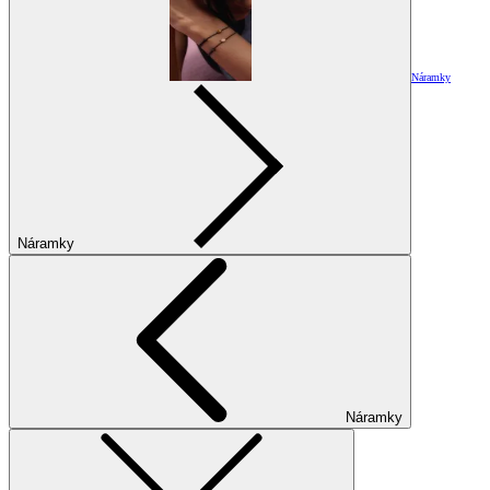
Náramky
Náramky
Náramky