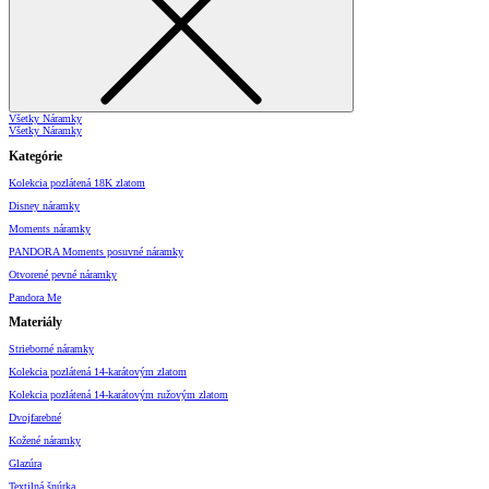
Všetky Náramky
Všetky Náramky
Kategórie
Kolekcia pozlátená 18K zlatom
Disney náramky
Moments náramky
PANDORA Moments posuvné náramky
Otvorené pevné náramky
Pandora Me
Materiály
Strieborné náramky
Kolekcia pozlátená 14-karátovým zlatom
Kolekcia pozlátená 14-karátovým ružovým zlatom
Dvojfarebné
Kožené náramky
Glazúra
Textilná šnúrka