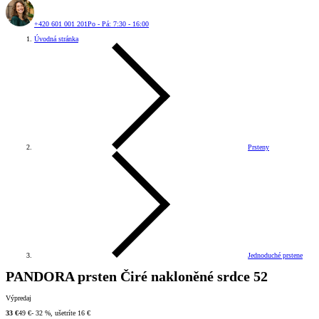
+420 601 001 201
Po - Pá: 7:30 - 16:00
Úvodná stránka
Prsteny
Jednoduché prstene
PANDORA prsten Čiré nakloněné srdce 52
Výpredaj
33 €
49 €
- 32 %, ušetríte 16 €