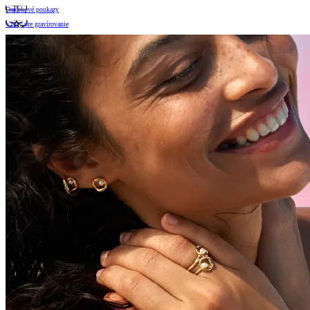
Darčekové poukazy
Vzory pre gravírovanie