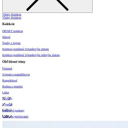
Všetky Kolekcie
Všetky Kolekcie
Kolekcie
DISNEY kolekcia
Marvel
Šperky s logom
Kolekcia pozlátená 14-karátovým zlatom
Kolekcia pozlátená 14-karátovým ružovým zlatom
Obľúbené témy
Písmená
Zvieratá a maznáčikovia
Rozprávkové
Rodina a priatelia
Láska
Novinky
Výpredaj
Darčekové poukazy
Vzory pre gravírovanie