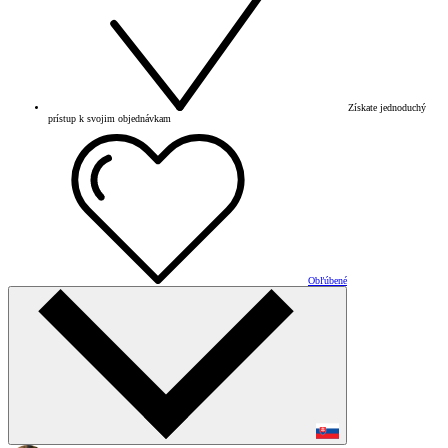
Získate jednoduchý
prístup k svojim objednávkam
Obľúbené