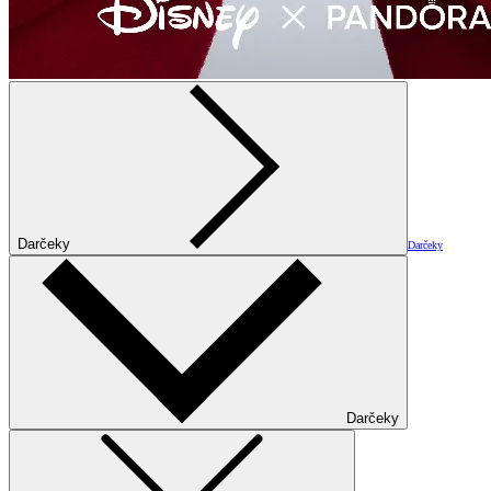
Darčeky
Darčeky
Darčeky