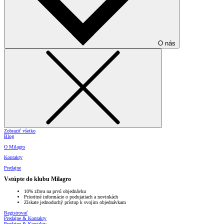
O nás
Zobraziť všetko
Blog
O Milagro
Kontakty
Predajne
Vstúpte do klubu Milagro
10% zľava na prvú objednávku
Prioritné informácie o podujatiach a novinkách
Získate jednoduchý prístup k svojim objednávkam
Registrovať
Predajne & Kontakty
Predajne & Kontakty