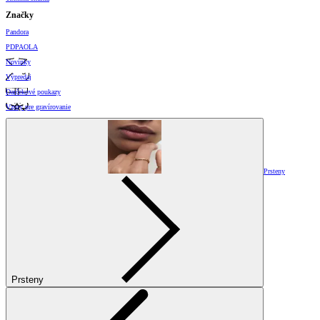
Značky
Pandora
PDPAOLA
Novinky
Výpredaj
Darčekové poukazy
Vzory pre gravírovanie
Prsteny
Prsteny