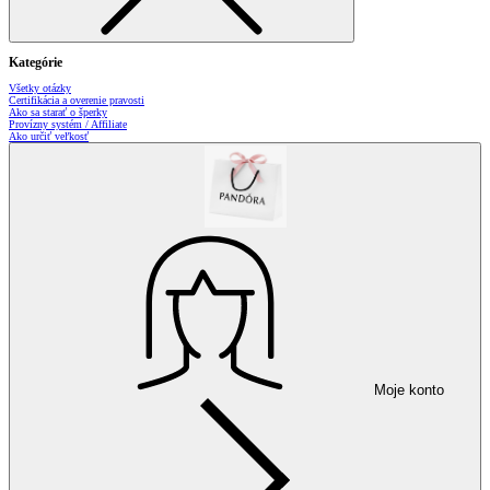
Kategórie
Všetky otázky
Certifikácia a overenie pravosti
Ako sa starať o šperky
Provízny systém / Affiliate
Ako určiť veľkosť
Moje konto