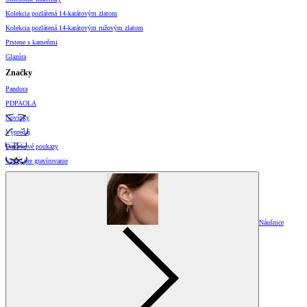
Kolekcia pozlátená 14-karátovým zlatom
Kolekcia pozlátená 14-karátovým ružovým zlatom
Prstene s kameňmi
Glazúra
Značky
Pandora
PDPAOLA
Novinky
Výpredaj
Darčekové poukazy
Vzory pre gravírovanie
Náušnice