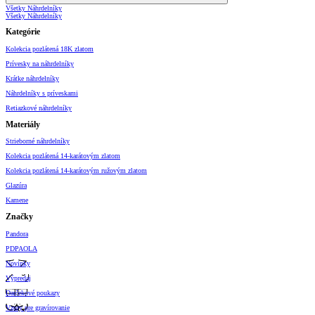
Všetky Náhrdelníky
Všetky Náhrdelníky
Kategórie
Kolekcia pozlátená 18K zlatom
Prívesky na náhrdelníky
Krátke náhrdelníky
Náhrdelníky s príveskami
Retiazkové náhrdelníky
Materiály
Strieborné náhrdelníky
Kolekcia pozlátená 14-karátovým zlatom
Kolekcia pozlátená 14-karátovým ružovým zlatom
Glazúra
Kamene
Značky
Pandora
PDPAOLA
Novinky
Výpredaj
Darčekové poukazy
Vzory pre gravírovanie