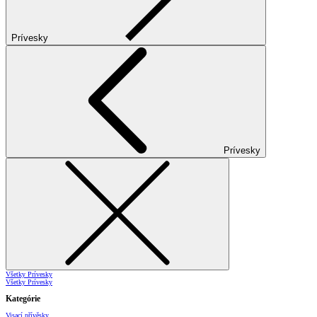
Prívesky
Prívesky
Všetky Prívesky
Všetky Prívesky
Kategórie
Visací přívěsky