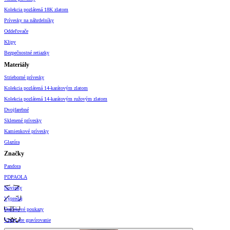
Kolekcia pozlátená 18K zlatom
Prívesky na náhrdelníky
Oddeľovače
Klipy
Bezpečnostné retiazky
Materiály
Strieborné prívesky
Kolekcia pozlátená 14-karátovým zlatom
Kolekcia pozlátená 14-karátovým ružovým zlatom
Dvojfarebné
Sklenené prívesky
Kamienkové prívesky
Glazúra
Značky
Pandora
PDPAOLA
Novinky
Výpredaj
Darčekové poukazy
Vzory pre gravírovanie