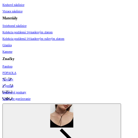
Kruhové náušnice
Visiace náušnice
Materiály
Strieborné náušnice
Kolekcia pozlátená 14-karátovým zlatom
Kolekcia pozlátená 14-karátovým ružovým zlatom
Glazúra
Kamene
Značky
Pandora
PDPAOLA
Novinky
Výpredaj
Darčekové poukazy
Vzory pre gravírovanie