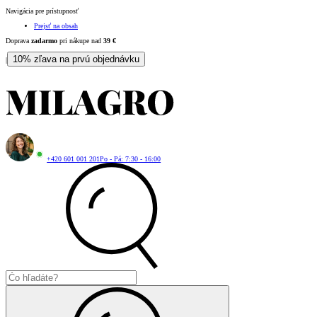
Navigácia pre prístupnosť
Prejsť na obsah
Doprava
zadarmo
pri nákupe nad
39
€
10% zľava na prvú objednávku
|
+420 601 001 201
Po - Pá: 7:30 - 16:00