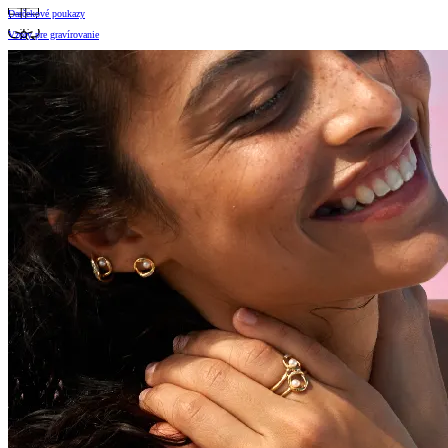
Darčekové poukazy
Vzory pre gravírovanie