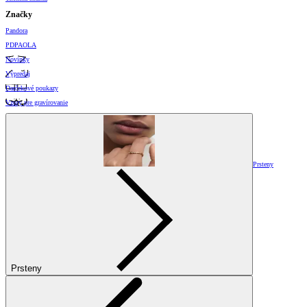
Značky
Pandora
PDPAOLA
Novinky
Výpredaj
Darčekové poukazy
Vzory pre gravírovanie
Prsteny
Prsteny