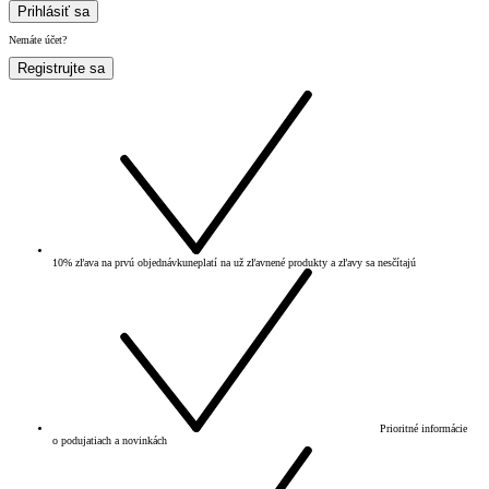
Prihlásiť sa
Nemáte účet?
Registrujte sa
10% zľava na prvú objednávku
neplatí na už zľavnené produkty a zľavy sa nesčítajú
Prioritné informácie
o podujatiach a novinkách