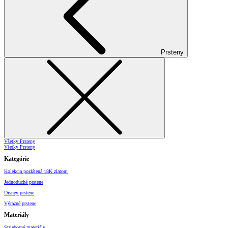
Prsteny
Všetky Prsteny
Všetky Prsteny
Kategórie
Kolekcia pozlátená 18K zlatom
Jednoduché prstene
Disney prstene
Výrazné prstene
Materiály
Strieborné materiály