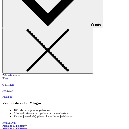
O nás
Zobraziť všetko
Blog
O Milagro
Kontakty
Predajne
Vstúpte do klubu Milagro
10% zľava na prvú objednávku
Prioritné informácie o podujatiach a novinkách
Získate jednoduchý prístup k svojim objednávkam
Registrovať
Predajne & Kontakty
Predajne & Kontakty