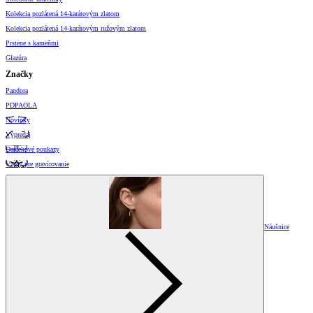
Kolekcia pozlátená 14-karátovým zlatom
Kolekcia pozlátená 14-karátovým ružovým zlatom
Prstene s kameňmi
Glazúra
Značky
Pandora
PDPAOLA
Novinky
Výpredaj
Darčekové poukazy
Vzory pre gravírovanie
Náušnice