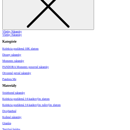
Všetky Náramky
Všetky Náramky
Kategórie
Kolekcia pozlátená 18K zlatom
Disney náramky
Moments náramky
PANDORA Moments posuvné náramky
Otvorené pevné náramky
Pandora Me
Materiály
Strieborné náramky
Kolekcia pozlátená 14-karátovým zlatom
Kolekcia pozlátená 14-karátovým ružovým zlatom
Dvojfarebné
Kožené náramky
Glazúra
Textilná šnúrka