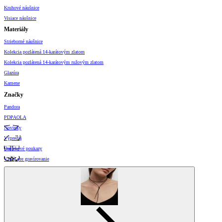
Kruhové náušnice
Visiace náušnice
Materiály
Strieborné náušnice
Kolekcia pozlátená 14-karátovým zlatom
Kolekcia pozlátená 14-karátovým ružovým zlatom
Glazúra
Kamene
Značky
Pandora
PDPAOLA
Novinky
Výpredaj
Darčekové poukazy
Vzory pre gravírovanie