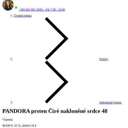
+420 601 001 201
Po - Pá: 7:30 - 16:00
Úvodná stránka
Prsteny
Jednoduché prstene
PANDORA prsten Čiré nakloněné srdce 48
Výpredaj
33 €
49 €
- 32 %, ušetríte 16 €