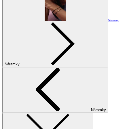
Náramky
Náramky
Náramky