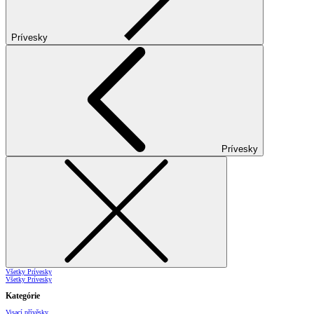
Prívesky
Prívesky
Všetky Prívesky
Všetky Prívesky
Kategórie
Visací přívěsky