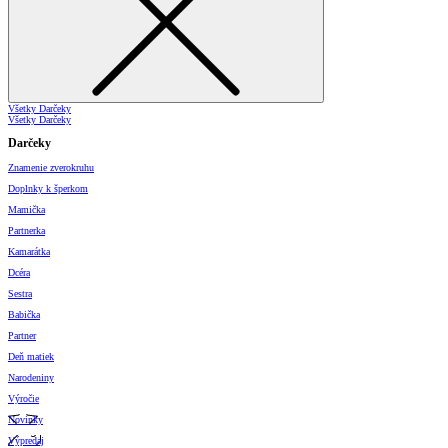
Všetky Darčeky
Všetky Darčeky
Darčeky
Znamenie zverokruhu
Doplnky k šperkom
Mamička
Partnerka
Kamarátka
Dcéra
Sestra
Babička
Partner
Deň matiek
Narodeniny
Výročie
Novinky
Výpredaj