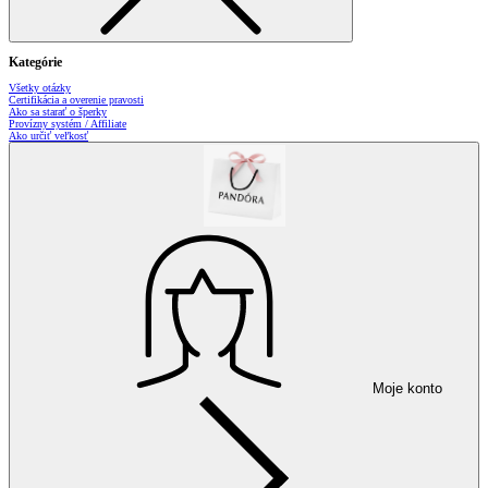
Kategórie
Všetky otázky
Certifikácia a overenie pravosti
Ako sa starať o šperky
Provízny systém / Affiliate
Ako určiť veľkosť
Moje konto