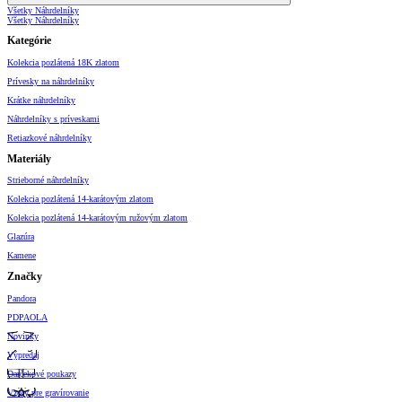
Všetky Náhrdelníky
Všetky Náhrdelníky
Kategórie
Kolekcia pozlátená 18K zlatom
Prívesky na náhrdelníky
Krátke náhrdelníky
Náhrdelníky s príveskami
Retiazkové náhrdelníky
Materiály
Strieborné náhrdelníky
Kolekcia pozlátená 14-karátovým zlatom
Kolekcia pozlátená 14-karátovým ružovým zlatom
Glazúra
Kamene
Značky
Pandora
PDPAOLA
Novinky
Výpredaj
Darčekové poukazy
Vzory pre gravírovanie