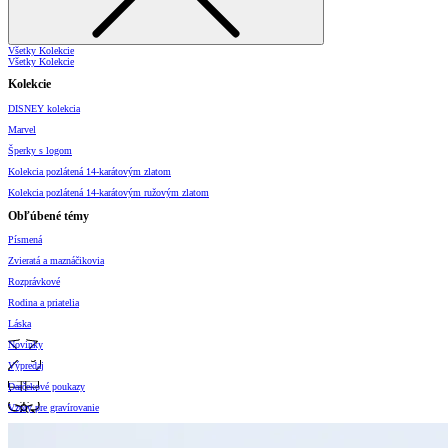
Všetky Kolekcie
Všetky Kolekcie
Kolekcie
DISNEY kolekcia
Marvel
Šperky s logom
Kolekcia pozlátená 14-karátovým zlatom
Kolekcia pozlátená 14-karátovým ružovým zlatom
Obľúbené témy
Písmená
Zvieratá a maznáčikovia
Rozprávkové
Rodina a priatelia
Láska
Novinky
Výpredaj
Darčekové poukazy
Vzory pre gravírovanie