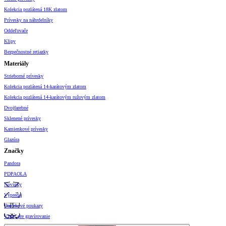
Kolekcia pozlátená 18K zlatom
Prívesky na náhrdelníky
Oddeľovače
Klipy
Bezpečnostné retiazky
Materiály
Strieborné prívesky
Kolekcia pozlátená 14-karátovým zlatom
Kolekcia pozlátená 14-karátovým ružovým zlatom
Dvojfarebné
Sklenené prívesky
Kamienkové prívesky
Glazúra
Značky
Pandora
PDPAOLA
Novinky
Výpredaj
Darčekové poukazy
Vzory pre gravírovanie