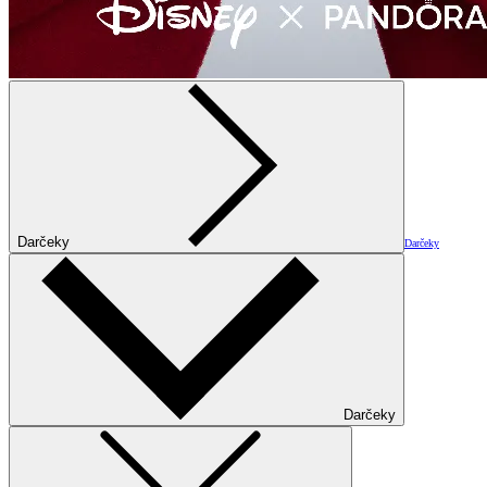
Darčeky
Darčeky
Darčeky