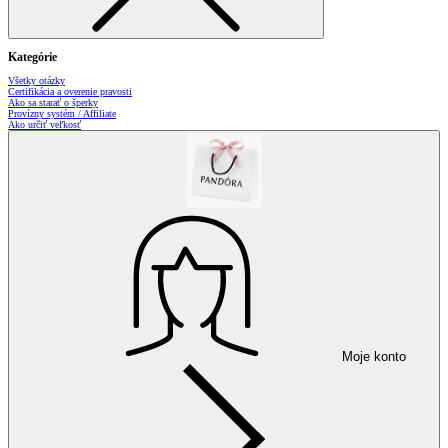
Kategórie
Všetky otázky
Certifikácia a overenie pravosti
Ako sa starať o šperky
Provízny systém / Affiliate
Ako určiť veľkosť
Moje konto