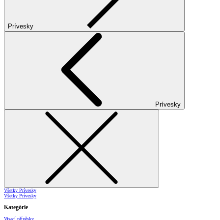
Prívesky
Prívesky
Všetky Prívesky
Všetky Prívesky
Kategórie
Visací přívěsky