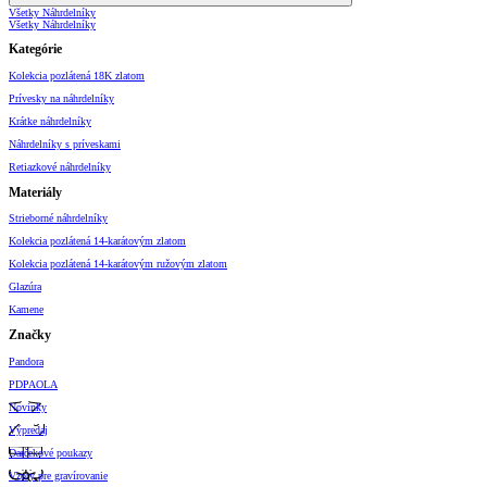
Všetky Náhrdelníky
Všetky Náhrdelníky
Kategórie
Kolekcia pozlátená 18K zlatom
Prívesky na náhrdelníky
Krátke náhrdelníky
Náhrdelníky s príveskami
Retiazkové náhrdelníky
Materiály
Strieborné náhrdelníky
Kolekcia pozlátená 14-karátovým zlatom
Kolekcia pozlátená 14-karátovým ružovým zlatom
Glazúra
Kamene
Značky
Pandora
PDPAOLA
Novinky
Výpredaj
Darčekové poukazy
Vzory pre gravírovanie