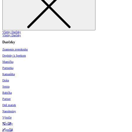
Všetky Darčeky
Všetky Darčeky
Darčeky
Znamenie zverokruhu
Doplnky k šperkom
Mamička
Partnerka
Kamarátka
Dcéra
Sestra
Babička
Partner
Deň matiek
Narodeniny
Výročie
Novinky
Výpredaj