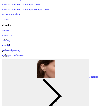
Kolekcia pozlátená 14-karátovým zlatom
Kolekcia pozlátená 14-karátovým ružovým zlatom
Prstene s kameňmi
Glazúra
Značky
Pandora
PDPAOLA
Novinky
Výpredaj
Darčekové poukazy
Vzory pre gravírovanie
Náušnice