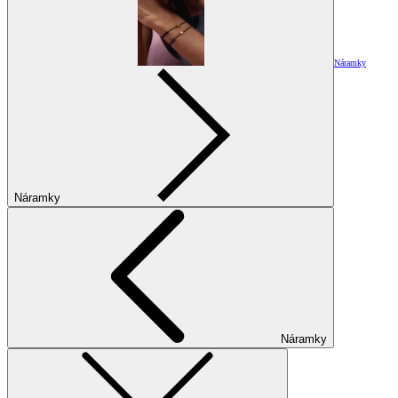
Náramky
Náramky
Náramky