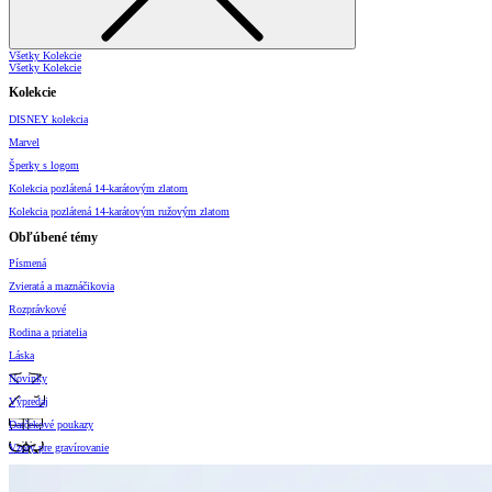
Všetky Kolekcie
Všetky Kolekcie
Kolekcie
DISNEY kolekcia
Marvel
Šperky s logom
Kolekcia pozlátená 14-karátovým zlatom
Kolekcia pozlátená 14-karátovým ružovým zlatom
Obľúbené témy
Písmená
Zvieratá a maznáčikovia
Rozprávkové
Rodina a priatelia
Láska
Novinky
Výpredaj
Darčekové poukazy
Vzory pre gravírovanie