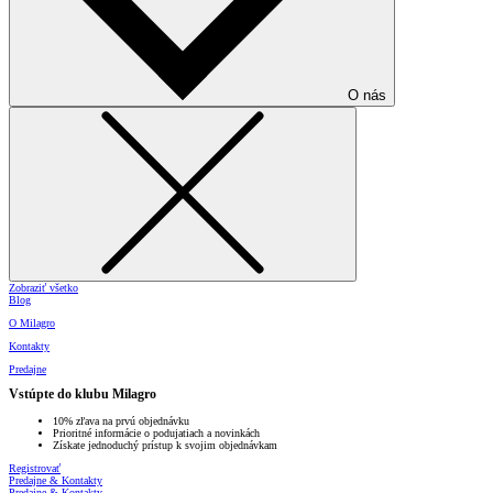
O nás
Zobraziť všetko
Blog
O Milagro
Kontakty
Predajne
Vstúpte do klubu Milagro
10% zľava na prvú objednávku
Prioritné informácie o podujatiach a novinkách
Získate jednoduchý prístup k svojim objednávkam
Registrovať
Predajne & Kontakty
Predajne & Kontakty