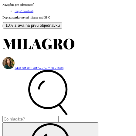
Navigácia pre prístupnosť
Prejsť na obsah
Doprava
zadarmo
pri nákupe nad
39
€
10% zľava na prvú objednávku
|
+420 601 001 201
Po - Pá: 7:30 - 16:00