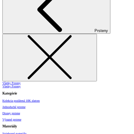
Prsteny
Všetky Prsteny
Všetky Prsteny
Kategórie
Kolekcia pozlátená 18K zlatom
Jednoduché prstene
Disney prstene
Výrazné prstene
Materiály
Strieborné materiály