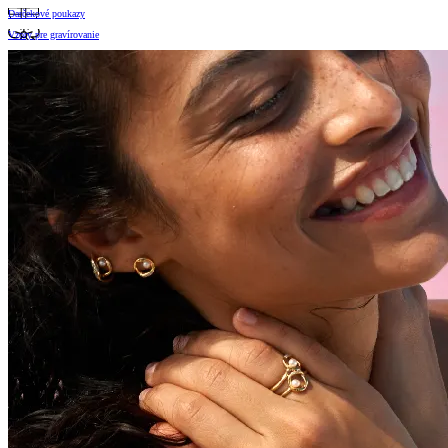
Darčekové poukazy
Vzory pre gravírovanie