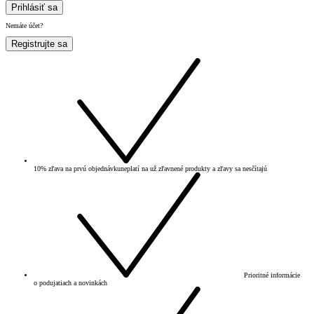
Prihlásiť sa
Nemáte účet?
Registrujte sa
10% zľava na prvú objednávku
neplatí na už zľavnené produkty a zľavy sa nesčítajú
Prioritné informácie
o podujatiach a novinkách