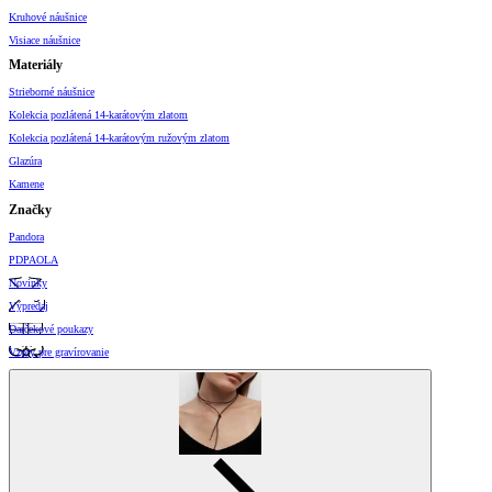
Kruhové náušnice
Visiace náušnice
Materiály
Strieborné náušnice
Kolekcia pozlátená 14-karátovým zlatom
Kolekcia pozlátená 14-karátovým ružovým zlatom
Glazúra
Kamene
Značky
Pandora
PDPAOLA
Novinky
Výpredaj
Darčekové poukazy
Vzory pre gravírovanie