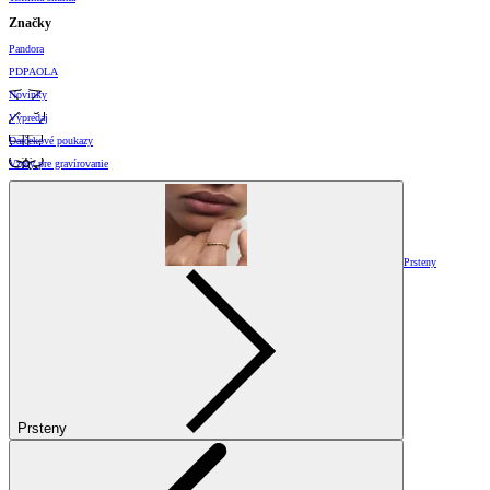
Značky
Pandora
PDPAOLA
Novinky
Výpredaj
Darčekové poukazy
Vzory pre gravírovanie
Prsteny
Prsteny