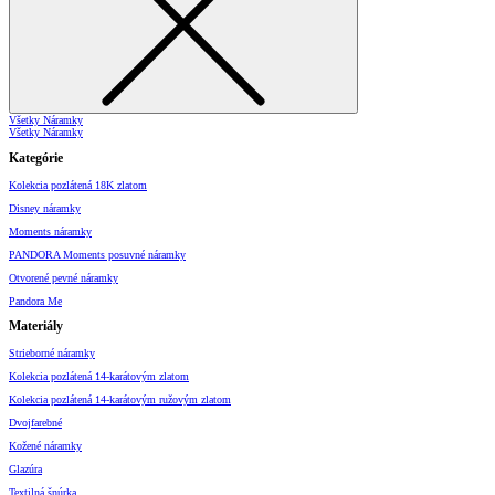
Všetky Náramky
Všetky Náramky
Kategórie
Kolekcia pozlátená 18K zlatom
Disney náramky
Moments náramky
PANDORA Moments posuvné náramky
Otvorené pevné náramky
Pandora Me
Materiály
Strieborné náramky
Kolekcia pozlátená 14-karátovým zlatom
Kolekcia pozlátená 14-karátovým ružovým zlatom
Dvojfarebné
Kožené náramky
Glazúra
Textilná šnúrka