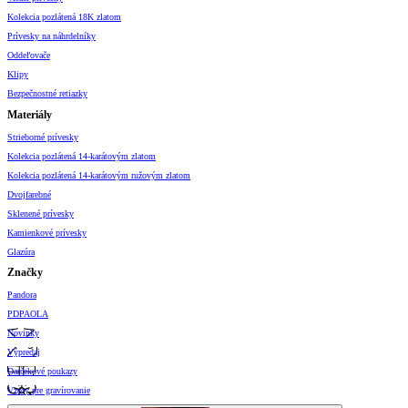
Kolekcia pozlátená 18K zlatom
Prívesky na náhrdelníky
Oddeľovače
Klipy
Bezpečnostné retiazky
Materiály
Strieborné prívesky
Kolekcia pozlátená 14-karátovým zlatom
Kolekcia pozlátená 14-karátovým ružovým zlatom
Dvojfarebné
Sklenené prívesky
Kamienkové prívesky
Glazúra
Značky
Pandora
PDPAOLA
Novinky
Výpredaj
Darčekové poukazy
Vzory pre gravírovanie