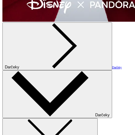
Darčeky
Darčeky
Darčeky