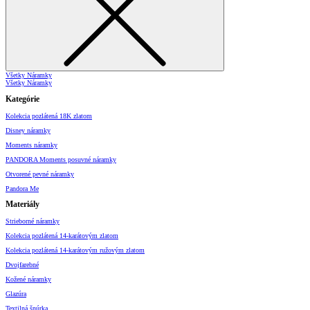
Všetky Náramky
Všetky Náramky
Kategórie
Kolekcia pozlátená 18K zlatom
Disney náramky
Moments náramky
PANDORA Moments posuvné náramky
Otvorené pevné náramky
Pandora Me
Materiály
Strieborné náramky
Kolekcia pozlátená 14-karátovým zlatom
Kolekcia pozlátená 14-karátovým ružovým zlatom
Dvojfarebné
Kožené náramky
Glazúra
Textilná šnúrka