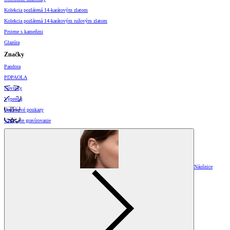
Kolekcia pozlátená 14-karátovým zlatom
Kolekcia pozlátená 14-karátovým ružovým zlatom
Prstene s kameňmi
Glazúra
Značky
Pandora
PDPAOLA
Novinky
Výpredaj
Darčekové poukazy
Vzory pre gravírovanie
Náušnice