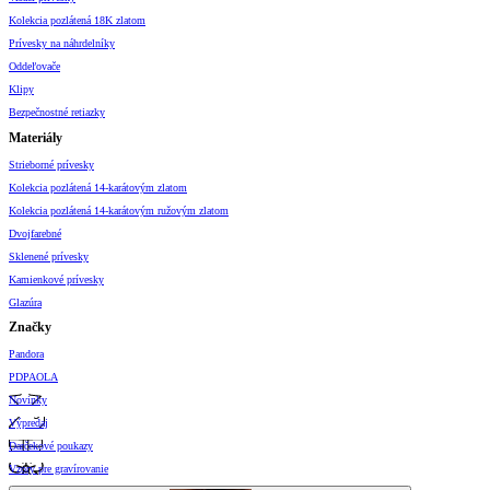
Kolekcia pozlátená 18K zlatom
Prívesky na náhrdelníky
Oddeľovače
Klipy
Bezpečnostné retiazky
Materiály
Strieborné prívesky
Kolekcia pozlátená 14-karátovým zlatom
Kolekcia pozlátená 14-karátovým ružovým zlatom
Dvojfarebné
Sklenené prívesky
Kamienkové prívesky
Glazúra
Značky
Pandora
PDPAOLA
Novinky
Výpredaj
Darčekové poukazy
Vzory pre gravírovanie