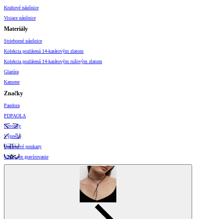
Kruhové náušnice
Visiace náušnice
Materiály
Strieborné náušnice
Kolekcia pozlátená 14-karátovým zlatom
Kolekcia pozlátená 14-karátovým ružovým zlatom
Glazúra
Kamene
Značky
Pandora
PDPAOLA
Novinky
Výpredaj
Darčekové poukazy
Vzory pre gravírovanie