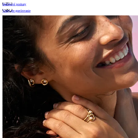
Darčekové poukazy
Vzory pre gravírovanie