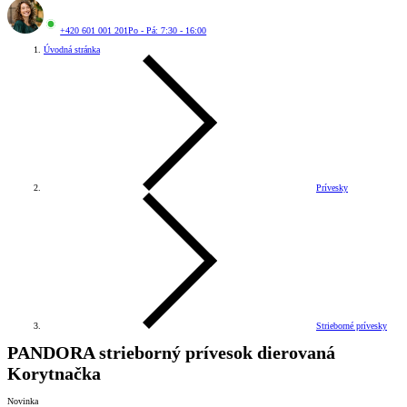
+420 601 001 201
Po - Pá: 7:30 - 16:00
Úvodná stránka
Prívesky
Strieborné prívesky
PANDORA strieborný prívesok dierovaná
Korytnačka
Novinka