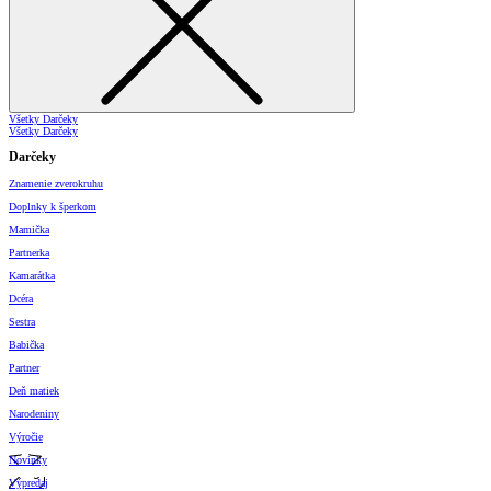
Všetky Darčeky
Všetky Darčeky
Darčeky
Znamenie zverokruhu
Doplnky k šperkom
Mamička
Partnerka
Kamarátka
Dcéra
Sestra
Babička
Partner
Deň matiek
Narodeniny
Výročie
Novinky
Výpredaj