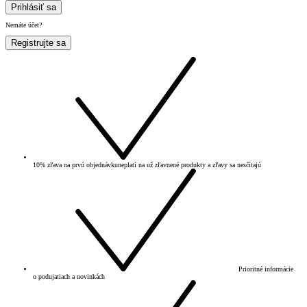
Prihlásiť sa
Nemáte účet?
Registrujte sa
10% zľava na prvú objednávku
neplatí na už zľavnené produkty a zľavy sa nesčítajú
Prioritné informácie
o podujatiach a novinkách