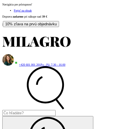
Navigácia pre prístupnosť
Prejsť na obsah
Doprava
zadarmo
pri nákupe nad
39
€
10% zľava na prvú objednávku
|
+420 601 001 201
Po - Pá: 7:30 - 16:00