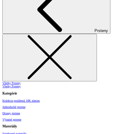
Prsteny
Všetky Prsteny
Všetky Prsteny
Kategórie
Kolekcia pozlátená 18K zlatom
Jednoduché prstene
Disney prstene
Výrazné prstene
Materiály
Strieborné materiály