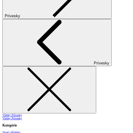
Prívesky
Prívesky
Všetky Prívesky
Všetky Prívesky
Kategórie
Visací přívěsky