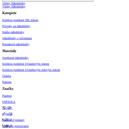
Všetky Náhrdelníky
Všetky Náhrdelníky
Kategórie
Kolekcia pozlátená 18K zlatom
Prívesky na náhrdelníky
Krátke náhrdelníky
Náhrdelníky s príveskami
Retiazkové náhrdelníky
Materiály
Strieborné náhrdelníky
Kolekcia pozlátená 14-karátovým zlatom
Kolekcia pozlátená 14-karátovým ružovým zlatom
Glazúra
Kamene
Značky
Pandora
PDPAOLA
Novinky
Výpredaj
Darčekové poukazy
Vzory pre gravírovanie