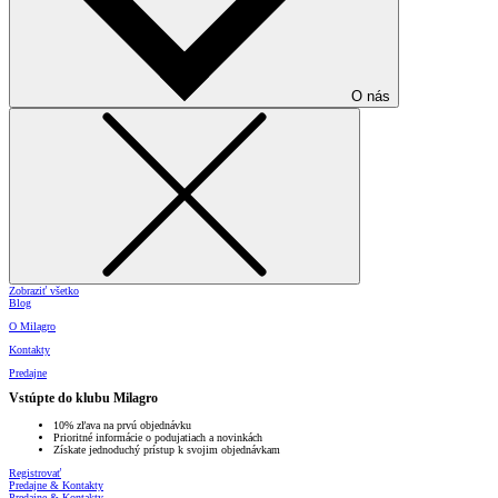
O nás
Zobraziť všetko
Blog
O Milagro
Kontakty
Predajne
Vstúpte do klubu Milagro
10% zľava na prvú objednávku
Prioritné informácie o podujatiach a novinkách
Získate jednoduchý prístup k svojim objednávkam
Registrovať
Predajne & Kontakty
Predajne & Kontakty