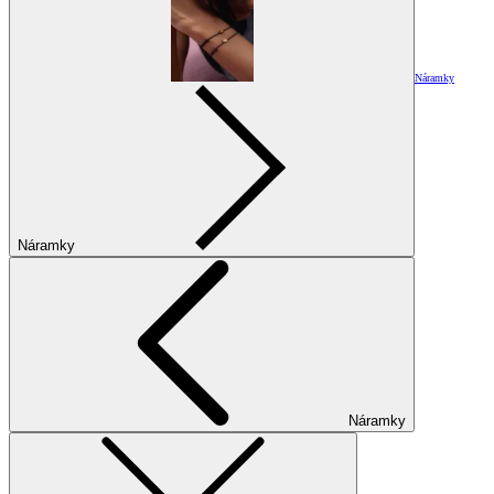
Náramky
Náramky
Náramky