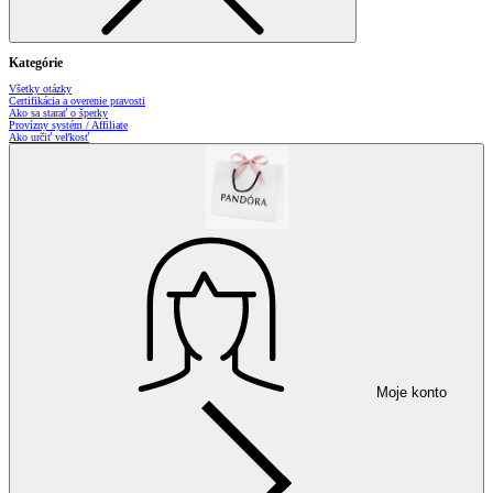
Kategórie
Všetky otázky
Certifikácia a overenie pravosti
Ako sa starať o šperky
Provízny systém / Affiliate
Ako určiť veľkosť
Moje konto