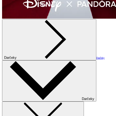
Darčeky
Darčeky
Darčeky