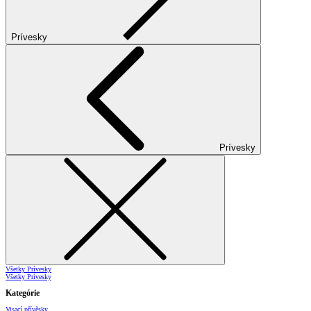
Prívesky
Prívesky
Všetky Prívesky
Všetky Prívesky
Kategórie
Visací přívěsky