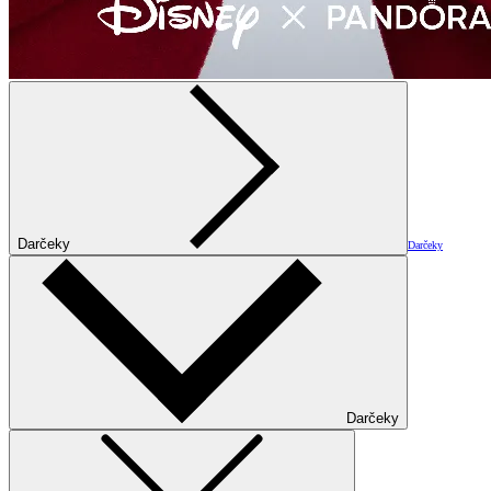
Darčeky
Darčeky
Darčeky