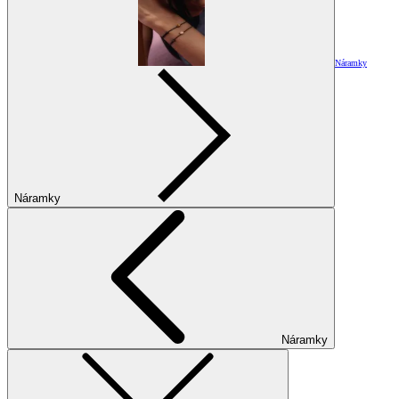
Náramky
Náramky
Náramky