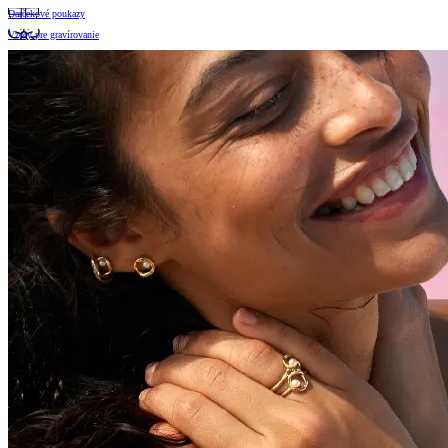
Darčekové poukazy
Vzory pre gravírovanie