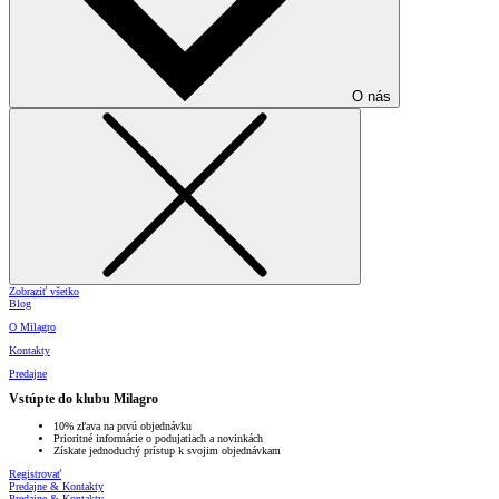
O nás
Zobraziť všetko
Blog
O Milagro
Kontakty
Predajne
Vstúpte do klubu Milagro
10% zľava na prvú objednávku
Prioritné informácie o podujatiach a novinkách
Získate jednoduchý prístup k svojim objednávkam
Registrovať
Predajne & Kontakty
Predajne & Kontakty