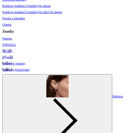
Kolekcia pozlátená 14-karátovým zlatom
Kolekcia pozlátená 14-karátovým ružovým zlatom
Prstene s kameňmi
Glazúra
Značky
Pandora
PDPAOLA
Novinky
Výpredaj
Darčekové poukazy
Vzory pre gravírovanie
Náušnice