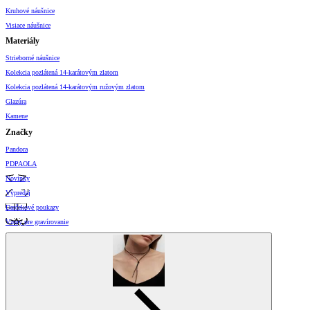
Kruhové náušnice
Visiace náušnice
Materiály
Strieborné náušnice
Kolekcia pozlátená 14-karátovým zlatom
Kolekcia pozlátená 14-karátovým ružovým zlatom
Glazúra
Kamene
Značky
Pandora
PDPAOLA
Novinky
Výpredaj
Darčekové poukazy
Vzory pre gravírovanie