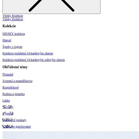
Všetky Kolekcie
Všetky Kolekcie
Kolekcie
DISNEY kolekcia
Marvel
Šperky s logom
Kolekcia pozlátená 14-karátovým zlatom
Kolekcia pozlátená 14-karátovým ružovým zlatom
Obľúbené témy
Písmená
Zvieratá a maznáčikovia
Rozprávkové
Rodina a priatelia
Láska
Novinky
Výpredaj
Darčekové poukazy
Vzory pre gravírovanie