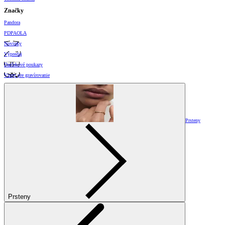
Značky
Pandora
PDPAOLA
Novinky
Výpredaj
Darčekové poukazy
Vzory pre gravírovanie
Prsteny
Prsteny