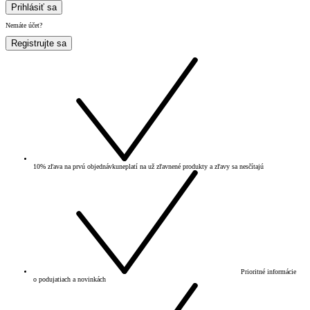
Prihlásiť sa
Nemáte účet?
Registrujte sa
10% zľava na prvú objednávku
neplatí na už zľavnené produkty a zľavy sa nesčítajú
Prioritné informácie
o podujatiach a novinkách