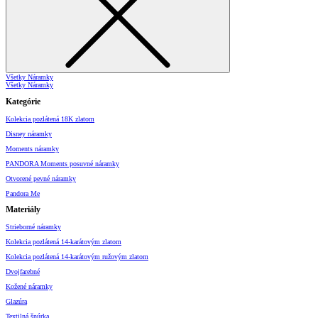
Všetky Náramky
Všetky Náramky
Kategórie
Kolekcia pozlátená 18K zlatom
Disney náramky
Moments náramky
PANDORA Moments posuvné náramky
Otvorené pevné náramky
Pandora Me
Materiály
Strieborné náramky
Kolekcia pozlátená 14-karátovým zlatom
Kolekcia pozlátená 14-karátovým ružovým zlatom
Dvojfarebné
Kožené náramky
Glazúra
Textilná šnúrka