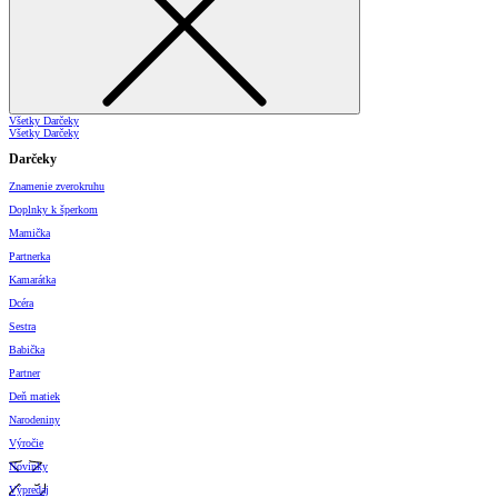
Všetky Darčeky
Všetky Darčeky
Darčeky
Znamenie zverokruhu
Doplnky k šperkom
Mamička
Partnerka
Kamarátka
Dcéra
Sestra
Babička
Partner
Deň matiek
Narodeniny
Výročie
Novinky
Výpredaj