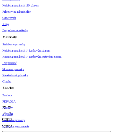
Kolekcia pozlátená 18K zlatom
Prívesky na náhrdelníky
Oddeľovače
Klipy
Bezpečnostné retiazky
Materiály
Strieborné prívesky
Kolekcia pozlátená 14-karátovým zlatom
Kolekcia pozlátená 14-karátovým ružovým zlatom
Dvojfarebné
Sklenené prívesky
Kamienkové prívesky
Glazúra
Značky
Pandora
PDPAOLA
Novinky
Výpredaj
Darčekové poukazy
Vzory pre gravírovanie