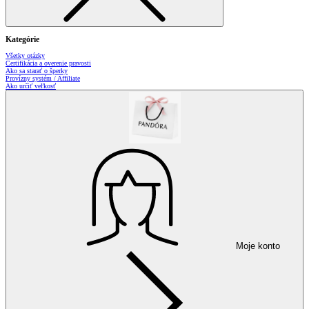
Kategórie
Všetky otázky
Certifikácia a overenie pravosti
Ako sa starať o šperky
Provízny systém / Affiliate
Ako určiť veľkosť
Moje konto