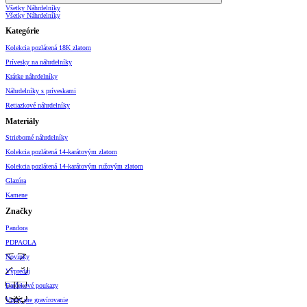
Všetky Náhrdelníky
Všetky Náhrdelníky
Kategórie
Kolekcia pozlátená 18K zlatom
Prívesky na náhrdelníky
Krátke náhrdelníky
Náhrdelníky s príveskami
Retiazkové náhrdelníky
Materiály
Strieborné náhrdelníky
Kolekcia pozlátená 14-karátovým zlatom
Kolekcia pozlátená 14-karátovým ružovým zlatom
Glazúra
Kamene
Značky
Pandora
PDPAOLA
Novinky
Výpredaj
Darčekové poukazy
Vzory pre gravírovanie