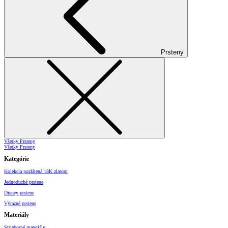
Prsteny
Všetky Prsteny
Všetky Prsteny
Kategórie
Kolekcia pozlátená 18K zlatom
Jednoduché prstene
Disney prstene
Výrazné prstene
Materiály
Strieborné materiály