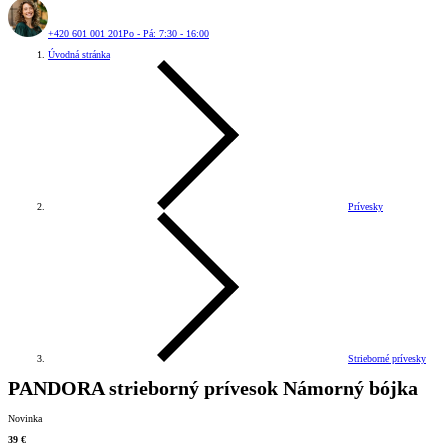
+420 601 001 201
Po - Pá: 7:30 - 16:00
Úvodná stránka
Prívesky
Strieborné prívesky
PANDORA strieborný prívesok Námorný bójka
Novinka
39 €