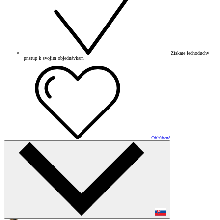
Získate jednoduchý
prístup k svojim objednávkam
Obľúbené