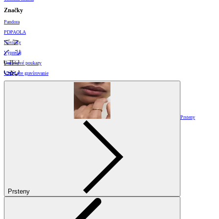
Značky
Pandora
PDPAOLA
Novinky
Výpredaj
Darčekové poukazy
Vzory pre gravírovanie
Prsteny
Prsteny