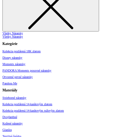
Všetky Náramky
Všetky Náramky
Kategórie
Kolekcia pozlátená 18K zlatom
Disney náramky
Moments náramky
PANDORA Moments posuvné náramky
Otvorené pevné náramky
Pandora Me
Materiály
Strieborné náramky
Kolekcia pozlátená 14-karátovým zlatom
Kolekcia pozlátená 14-karátovým ružovým zlatom
Dvojfarebné
Kožené náramky
Glazúra
Textilná šnúrka