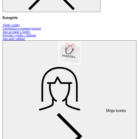
Kategórie
Všetky otázky
Certifikácia a overenie pravosti
Ako sa starať o šperky
Provízny systém / Affiliate
Ako určiť veľkosť
Moje konto