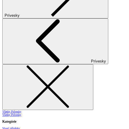
Prívesky
Prívesky
Všetky Prívesky
Všetky Prívesky
Kategórie
Visací přívěsky