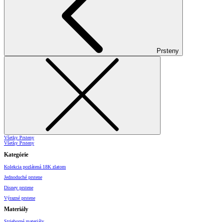
Prsteny
Všetky Prsteny
Všetky Prsteny
Kategórie
Kolekcia pozlátená 18K zlatom
Jednoduché prstene
Disney prstene
Výrazné prstene
Materiály
Strieborné materiály