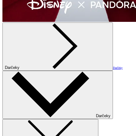
Darčeky
Darčeky
Darčeky