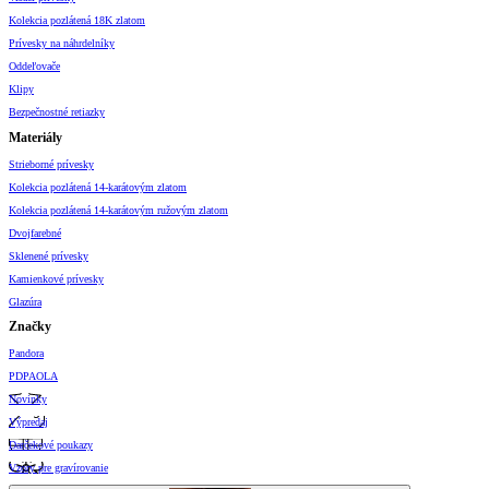
Kolekcia pozlátená 18K zlatom
Prívesky na náhrdelníky
Oddeľovače
Klipy
Bezpečnostné retiazky
Materiály
Strieborné prívesky
Kolekcia pozlátená 14-karátovým zlatom
Kolekcia pozlátená 14-karátovým ružovým zlatom
Dvojfarebné
Sklenené prívesky
Kamienkové prívesky
Glazúra
Značky
Pandora
PDPAOLA
Novinky
Výpredaj
Darčekové poukazy
Vzory pre gravírovanie