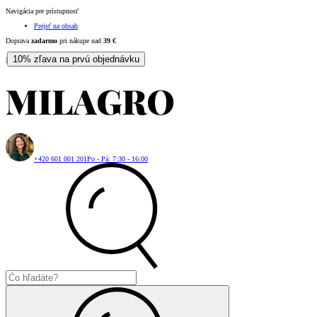
Navigácia pre prístupnosť
Prejsť na obsah
Doprava
zadarmo
pri nákupe nad
39
€
10% zľava na prvú objednávku
|
+420 601 001 201
Po - Pá: 7:30 - 16:00