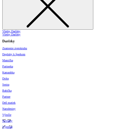
Všetky Darčeky
Všetky Darčeky
Darčeky
Znamenie zverokruhu
Doplnky k šperkom
Mamička
Partnerka
Kamarátka
Dcéra
Sestra
Babička
Partner
Deň matiek
Narodeniny
Výročie
Novinky
Výpredaj