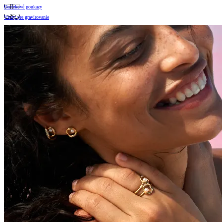
Darčekové poukazy
Vzory pre gravírovanie