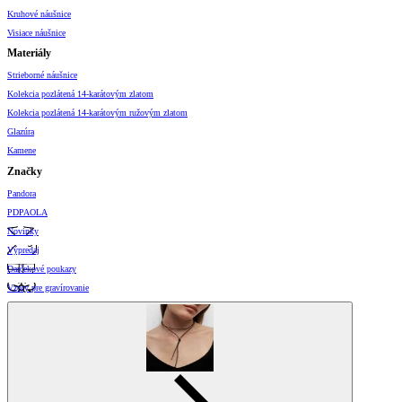
Kruhové náušnice
Visiace náušnice
Materiály
Strieborné náušnice
Kolekcia pozlátená 14-karátovým zlatom
Kolekcia pozlátená 14-karátovým ružovým zlatom
Glazúra
Kamene
Značky
Pandora
PDPAOLA
Novinky
Výpredaj
Darčekové poukazy
Vzory pre gravírovanie