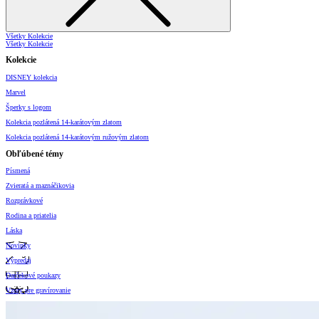
Všetky Kolekcie
Všetky Kolekcie
Kolekcie
DISNEY kolekcia
Marvel
Šperky s logom
Kolekcia pozlátená 14-karátovým zlatom
Kolekcia pozlátená 14-karátovým ružovým zlatom
Obľúbené témy
Písmená
Zvieratá a maznáčikovia
Rozprávkové
Rodina a priatelia
Láska
Novinky
Výpredaj
Darčekové poukazy
Vzory pre gravírovanie