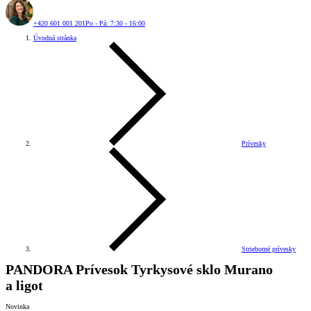
+420 601 001 201
Po - Pá: 7:30 - 16:00
Úvodná stránka
Prívesky
Strieborné prívesky
PANDORA Prívesok Tyrkysové sklo Murano
a ligot
Novinka