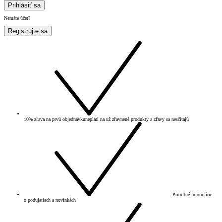
Prihlásiť sa
Nemáte účet?
Registrujte sa
10% zľava na prvú objednávku
neplatí na už zľavnené produkty a zľavy sa nesčítajú
Prioritné informácie
o podujatiach a novinkách