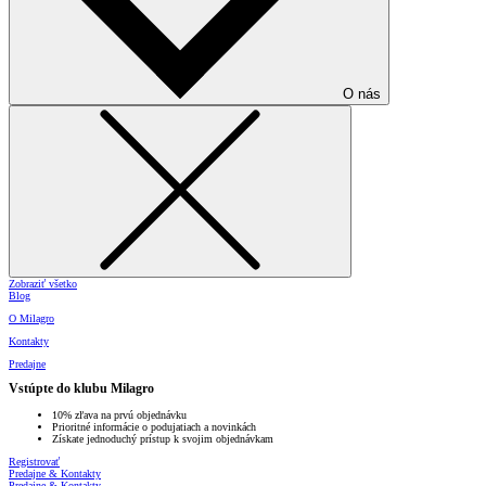
O nás
Zobraziť všetko
Blog
O Milagro
Kontakty
Predajne
Vstúpte do klubu Milagro
10% zľava na prvú objednávku
Prioritné informácie o podujatiach a novinkách
Získate jednoduchý prístup k svojim objednávkam
Registrovať
Predajne & Kontakty
Predajne & Kontakty