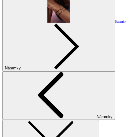
Náramky
Náramky
Náramky