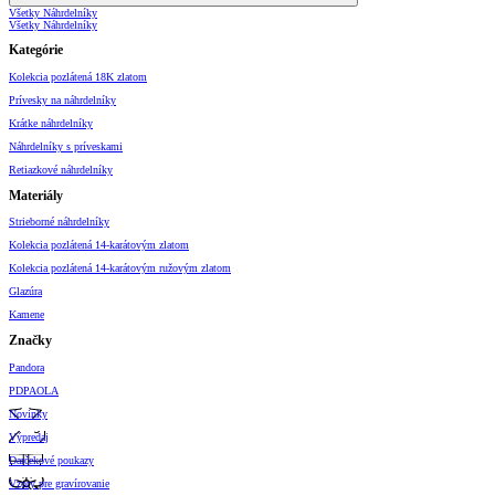
Všetky Náhrdelníky
Všetky Náhrdelníky
Kategórie
Kolekcia pozlátená 18K zlatom
Prívesky na náhrdelníky
Krátke náhrdelníky
Náhrdelníky s príveskami
Retiazkové náhrdelníky
Materiály
Strieborné náhrdelníky
Kolekcia pozlátená 14-karátovým zlatom
Kolekcia pozlátená 14-karátovým ružovým zlatom
Glazúra
Kamene
Značky
Pandora
PDPAOLA
Novinky
Výpredaj
Darčekové poukazy
Vzory pre gravírovanie