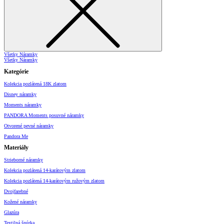
Všetky Náramky
Všetky Náramky
Kategórie
Kolekcia pozlátená 18K zlatom
Disney náramky
Moments náramky
PANDORA Moments posuvné náramky
Otvorené pevné náramky
Pandora Me
Materiály
Strieborné náramky
Kolekcia pozlátená 14-karátovým zlatom
Kolekcia pozlátená 14-karátovým ružovým zlatom
Dvojfarebné
Kožené náramky
Glazúra
Textilná šnúrka