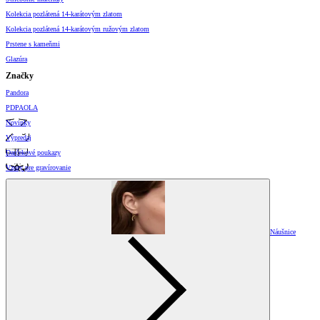
Kolekcia pozlátená 14-karátovým zlatom
Kolekcia pozlátená 14-karátovým ružovým zlatom
Prstene s kameňmi
Glazúra
Značky
Pandora
PDPAOLA
Novinky
Výpredaj
Darčekové poukazy
Vzory pre gravírovanie
Náušnice