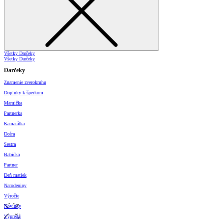
Všetky Darčeky
Všetky Darčeky
Darčeky
Znamenie zverokruhu
Doplnky k šperkom
Mamička
Partnerka
Kamarátka
Dcéra
Sestra
Babička
Partner
Deň matiek
Narodeniny
Výročie
Novinky
Výpredaj