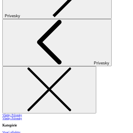
Prívesky
Prívesky
Všetky Prívesky
Všetky Prívesky
Kategórie
Visací přívěsky