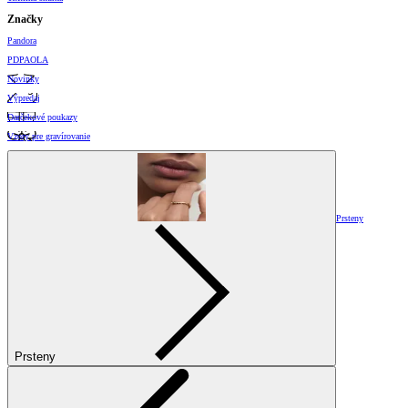
Značky
Pandora
PDPAOLA
Novinky
Výpredaj
Darčekové poukazy
Vzory pre gravírovanie
Prsteny
Prsteny