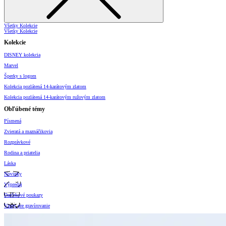
Všetky Kolekcie
Všetky Kolekcie
Kolekcie
DISNEY kolekcia
Marvel
Šperky s logom
Kolekcia pozlátená 14-karátovým zlatom
Kolekcia pozlátená 14-karátovým ružovým zlatom
Obľúbené témy
Písmená
Zvieratá a maznáčikovia
Rozprávkové
Rodina a priatelia
Láska
Novinky
Výpredaj
Darčekové poukazy
Vzory pre gravírovanie