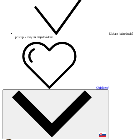
Získate jednoduchý
prístup k svojim objednávkam
Obľúbené