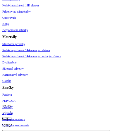
Kolekcia pozlátená 18K zlatom
Prívesky na náhrdelníky
Oddeľovače
Klipy
Bezpečnostné retiazky
Materiály
Strieborné prívesky
Kolekcia pozlátená 14-karátovým zlatom
Kolekcia pozlátená 14-karátovým ružovým zlatom
Dvojfarebné
Sklenené prívesky
Kamienkové prívesky
Glazúra
Značky
Pandora
PDPAOLA
Novinky
Výpredaj
Darčekové poukazy
Vzory pre gravírovanie