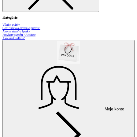
Kategórie
Všetky otázky
Certifikácia a overenie pravosti
Ako sa starať o šperky
Provízny systém / Affiliate
Ako určiť veľkosť
Moje konto