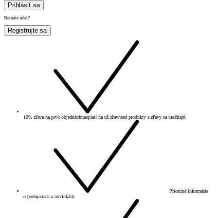
Prihlásiť sa
Nemáte účet?
Registrujte sa
10% zľava na prvú objednávku
neplatí na už zľavnené produkty a zľavy sa nesčítajú
Prioritné informácie
o podujatiach a novinkách