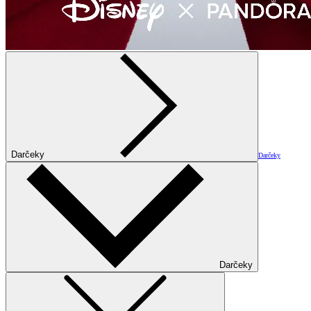
Darčeky
Darčeky
Darčeky