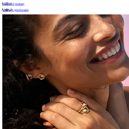
Darčekové poukazy
Vzory pre gravírovanie