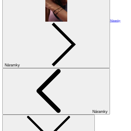
Náramky
Náramky
Náramky