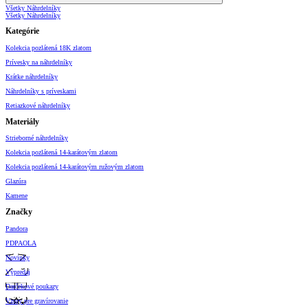
Všetky Náhrdelníky
Všetky Náhrdelníky
Kategórie
Kolekcia pozlátená 18K zlatom
Prívesky na náhrdelníky
Krátke náhrdelníky
Náhrdelníky s príveskami
Retiazkové náhrdelníky
Materiály
Strieborné náhrdelníky
Kolekcia pozlátená 14-karátovým zlatom
Kolekcia pozlátená 14-karátovým ružovým zlatom
Glazúra
Kamene
Značky
Pandora
PDPAOLA
Novinky
Výpredaj
Darčekové poukazy
Vzory pre gravírovanie