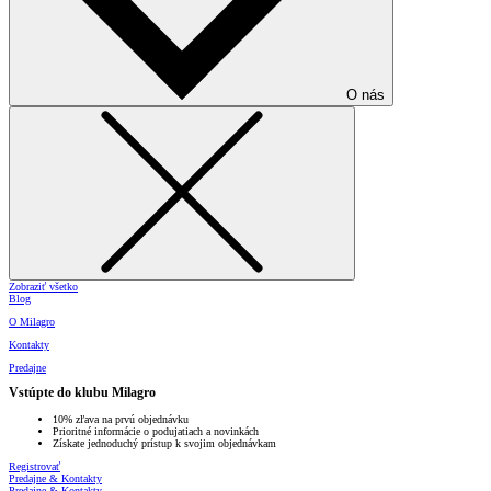
O nás
Zobraziť všetko
Blog
O Milagro
Kontakty
Predajne
Vstúpte do klubu Milagro
10% zľava na prvú objednávku
Prioritné informácie o podujatiach a novinkách
Získate jednoduchý prístup k svojim objednávkam
Registrovať
Predajne & Kontakty
Predajne & Kontakty