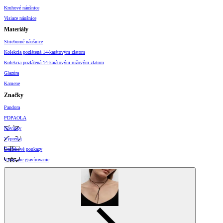
Kruhové náušnice
Visiace náušnice
Materiály
Strieborné náušnice
Kolekcia pozlátená 14-karátovým zlatom
Kolekcia pozlátená 14-karátovým ružovým zlatom
Glazúra
Kamene
Značky
Pandora
PDPAOLA
Novinky
Výpredaj
Darčekové poukazy
Vzory pre gravírovanie