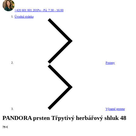
+420 601 001 201
Po - Pá: 7:30 - 16:00
Úvodná stránka
Prsteny
Výrazné prstene
PANDORA prsten Třpytivý herbářový shluk 48
79 €