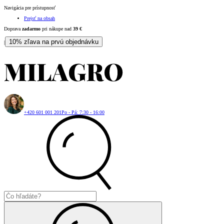
Navigácia pre prístupnosť
Prejsť na obsah
Doprava
zadarmo
pri nákupe nad
39
€
10% zľava na prvú objednávku
|
+420 601 001 201
Po - Pá: 7:30 - 16:00