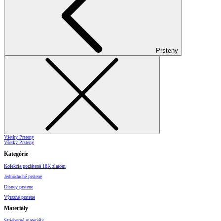
Prsteny
Všetky Prsteny
Všetky Prsteny
Kategórie
Kolekcia pozlátená 18K zlatom
Jednoduché prstene
Disney prstene
Výrazné prstene
Materiály
Strieborné materiály