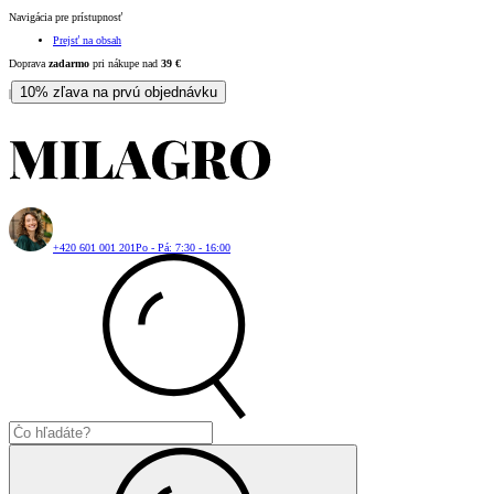
Navigácia pre prístupnosť
Prejsť na obsah
Doprava
zadarmo
pri nákupe nad
39
€
10% zľava na prvú objednávku
|
+420 601 001 201
Po - Pá: 7:30 - 16:00