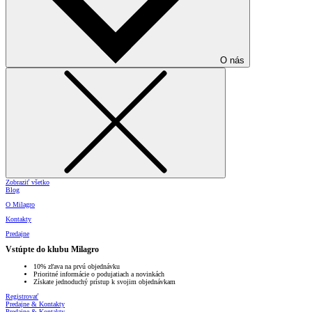
O nás
Zobraziť všetko
Blog
O Milagro
Kontakty
Predajne
Vstúpte do klubu Milagro
10% zľava na prvú objednávku
Prioritné informácie o podujatiach a novinkách
Získate jednoduchý prístup k svojim objednávkam
Registrovať
Predajne & Kontakty
Predajne & Kontakty