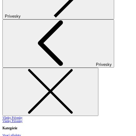
Prívesky
Prívesky
Všetky Prívesky
Všetky Prívesky
Kategórie
Visací přívěsky