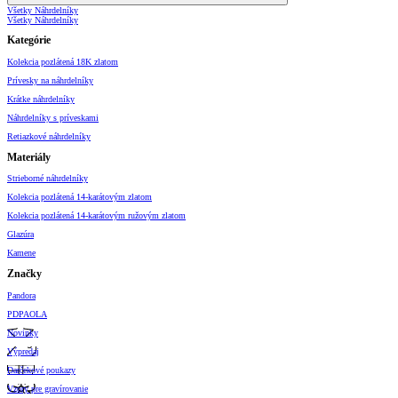
Všetky Náhrdelníky
Všetky Náhrdelníky
Kategórie
Kolekcia pozlátená 18K zlatom
Prívesky na náhrdelníky
Krátke náhrdelníky
Náhrdelníky s príveskami
Retiazkové náhrdelníky
Materiály
Strieborné náhrdelníky
Kolekcia pozlátená 14-karátovým zlatom
Kolekcia pozlátená 14-karátovým ružovým zlatom
Glazúra
Kamene
Značky
Pandora
PDPAOLA
Novinky
Výpredaj
Darčekové poukazy
Vzory pre gravírovanie