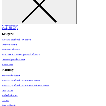
Všetky Náramky
Všetky Náramky
Kategórie
Kolekcia pozlátená 18K zlatom
Disney náramky
Moments náramky
PANDORA Moments posuvné náramky
Otvorené pevné náramky
Pandora Me
Materiály
Strieborné náramky
Kolekcia pozlátená 14-karátovým zlatom
Kolekcia pozlátená 14-karátovým ružovým zlatom
Dvojfarebné
Kožené náramky
Glazúra
Textilná šnúrka