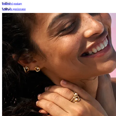
Darčekové poukazy
Vzory pre gravírovanie