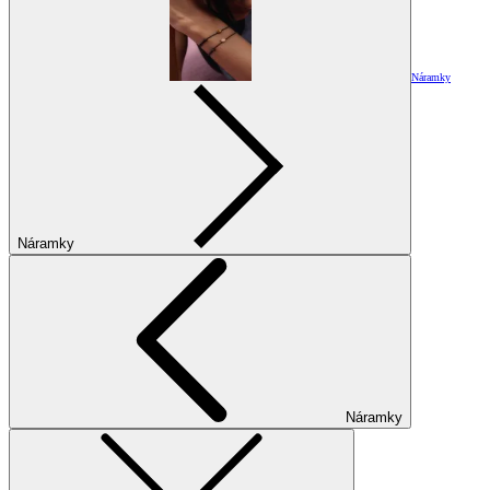
Náramky
Náramky
Náramky