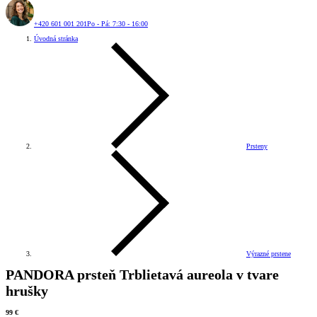
+420 601 001 201
Po - Pá: 7:30 - 16:00
Úvodná stránka
Prsteny
Výrazné prstene
PANDORA prsteň Trblietavá aureola v tvare
hrušky
99 €