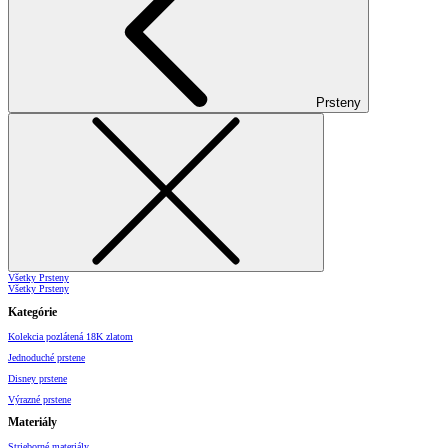
Prsteny
Všetky Prsteny
Všetky Prsteny
Kategórie
Kolekcia pozlátená 18K zlatom
Jednoduché prstene
Disney prstene
Výrazné prstene
Materiály
Strieborné materiály