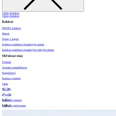
Všetky Kolekcie
Všetky Kolekcie
Kolekcie
DISNEY kolekcia
Marvel
Šperky s logom
Kolekcia pozlátená 14-karátovým zlatom
Kolekcia pozlátená 14-karátovým ružovým zlatom
Obľúbené témy
Písmená
Zvieratá a maznáčikovia
Rozprávkové
Rodina a priatelia
Láska
Novinky
Výpredaj
Darčekové poukazy
Vzory pre gravírovanie