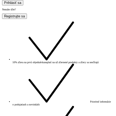
Prihlásiť sa
Nemáte účet?
Registrujte sa
10% zľava na prvú objednávku
neplatí na už zľavnené produkty a zľavy sa nesčítajú
Prioritné informácie
o podujatiach a novinkách