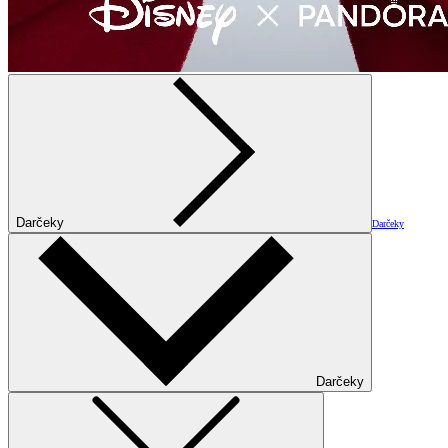
Darčeky
Darčeky
Darčeky