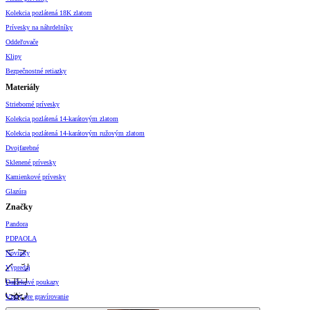
Kolekcia pozlátená 18K zlatom
Prívesky na náhrdelníky
Oddeľovače
Klipy
Bezpečnostné retiazky
Materiály
Strieborné prívesky
Kolekcia pozlátená 14-karátovým zlatom
Kolekcia pozlátená 14-karátovým ružovým zlatom
Dvojfarebné
Sklenené prívesky
Kamienkové prívesky
Glazúra
Značky
Pandora
PDPAOLA
Novinky
Výpredaj
Darčekové poukazy
Vzory pre gravírovanie