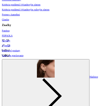
Kolekcia pozlátená 14-karátovým zlatom
Kolekcia pozlátená 14-karátovým ružovým zlatom
Prstene s kameňmi
Glazúra
Značky
Pandora
PDPAOLA
Novinky
Výpredaj
Darčekové poukazy
Vzory pre gravírovanie
Náušnice