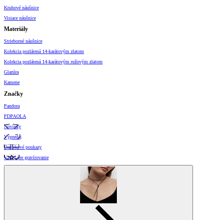
Kruhové náušnice
Visiace náušnice
Materiály
Strieborné náušnice
Kolekcia pozlátená 14-karátovým zlatom
Kolekcia pozlátená 14-karátovým ružovým zlatom
Glazúra
Kamene
Značky
Pandora
PDPAOLA
Novinky
Výpredaj
Darčekové poukazy
Vzory pre gravírovanie