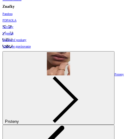
Značky
Pandora
PDPAOLA
Novinky
Výpredaj
Darčekové poukazy
Vzory pre gravírovanie
Prsteny
Prsteny