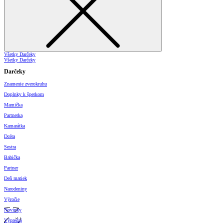
Všetky Darčeky
Všetky Darčeky
Darčeky
Znamenie zverokruhu
Doplnky k šperkom
Mamička
Partnerka
Kamarátka
Dcéra
Sestra
Babička
Partner
Deň matiek
Narodeniny
Výročie
Novinky
Výpredaj