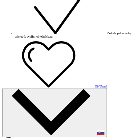
Získate jednoduchý
prístup k svojim objednávkam
Obľúbené