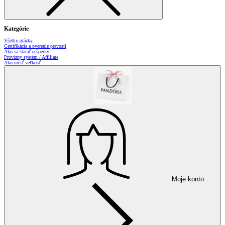
Kategórie
Všetky otázky
Certifikácia a overenie pravosti
Ako sa starať o šperky
Provízny systém / Affiliate
Ako určiť veľkosť
Moje konto