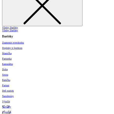
Všetky Darčeky
Všetky Darčeky
Darčeky
Znamenie zverokruhu
Doplnky k šperkom
Mamička
Partnerka
Kamarátka
Dcéra
Sestra
Babička
Partner
Deň matiek
Narodeniny
Výročie
Novinky
Výpredaj