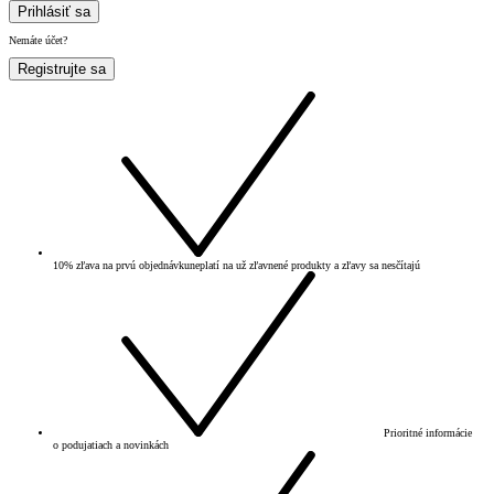
Prihlásiť sa
Nemáte účet?
Registrujte sa
10% zľava na prvú objednávku
neplatí na už zľavnené produkty a zľavy sa nesčítajú
Prioritné informácie
o podujatiach a novinkách