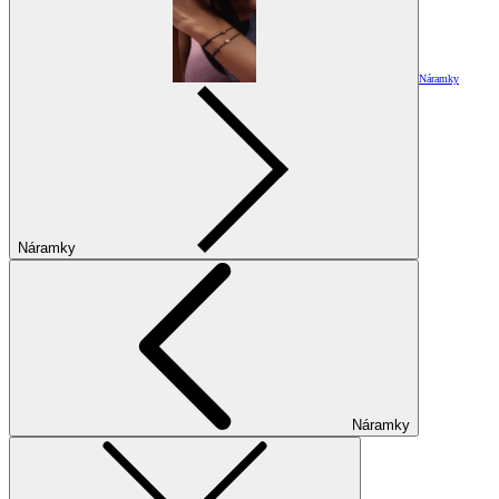
Náramky
Náramky
Náramky