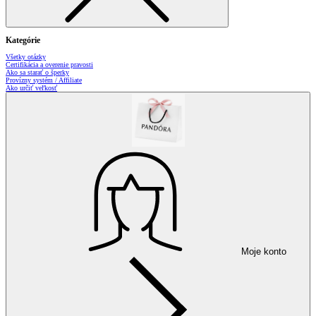
Kategórie
Všetky otázky
Certifikácia a overenie pravosti
Ako sa starať o šperky
Provízny systém / Affiliate
Ako určiť veľkosť
Moje konto