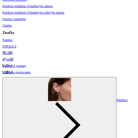
Kolekcia pozlátená 14-karátovým zlatom
Kolekcia pozlátená 14-karátovým ružovým zlatom
Prstene s kameňmi
Glazúra
Značky
Pandora
PDPAOLA
Novinky
Výpredaj
Darčekové poukazy
Vzory pre gravírovanie
Náušnice