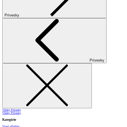
Prívesky
Prívesky
Všetky Prívesky
Všetky Prívesky
Kategórie
Visací přívěsky