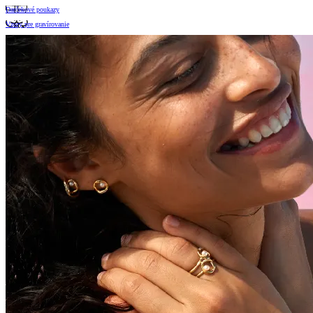
Darčekové poukazy
Vzory pre gravírovanie