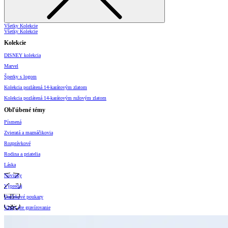
Všetky Kolekcie
Všetky Kolekcie
Kolekcie
DISNEY kolekcia
Marvel
Šperky s logom
Kolekcia pozlátená 14-karátovým zlatom
Kolekcia pozlátená 14-karátovým ružovým zlatom
Obľúbené témy
Písmená
Zvieratá a maznáčikovia
Rozprávkové
Rodina a priatelia
Láska
Novinky
Výpredaj
Darčekové poukazy
Vzory pre gravírovanie