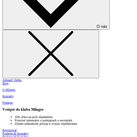
O nás
Zobraziť všetko
Blog
O Milagro
Kontakty
Predajne
Vstúpte do klubu Milagro
10% zľava na prvú objednávku
Prioritné informácie o podujatiach a novinkách
Získate jednoduchý prístup k svojim objednávkam
Registrovať
Predajne & Kontakty
Predajne & Kontakty