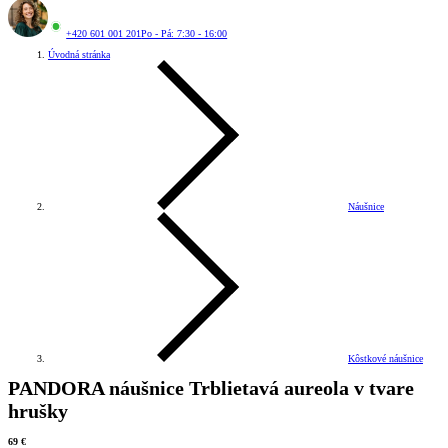
+420 601 001 201
Po - Pá: 7:30 - 16:00
Úvodná stránka
Náušnice
Kôstkové náušnice
PANDORA náušnice Trblietavá aureola v tvare
hrušky
69 €