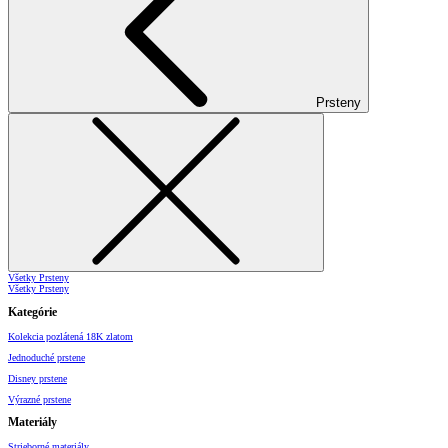
Prsteny
Všetky Prsteny
Všetky Prsteny
Kategórie
Kolekcia pozlátená 18K zlatom
Jednoduché prstene
Disney prstene
Výrazné prstene
Materiály
Strieborné materiály