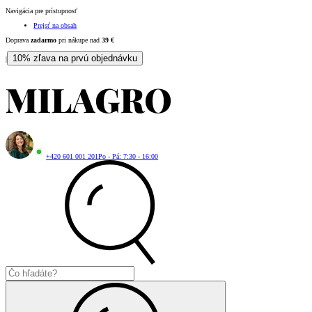
Navigácia pre prístupnosť
Prejsť na obsah
Doprava
zadarmo
pri nákupe nad
39
€
10% zľava na prvú objednávku
|
+420 601 001 201
Po - Pá: 7:30 - 16:00