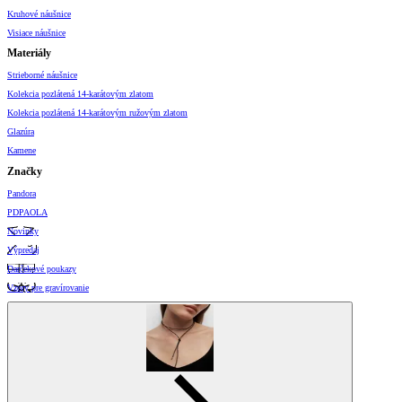
Kruhové náušnice
Visiace náušnice
Materiály
Strieborné náušnice
Kolekcia pozlátená 14-karátovým zlatom
Kolekcia pozlátená 14-karátovým ružovým zlatom
Glazúra
Kamene
Značky
Pandora
PDPAOLA
Novinky
Výpredaj
Darčekové poukazy
Vzory pre gravírovanie