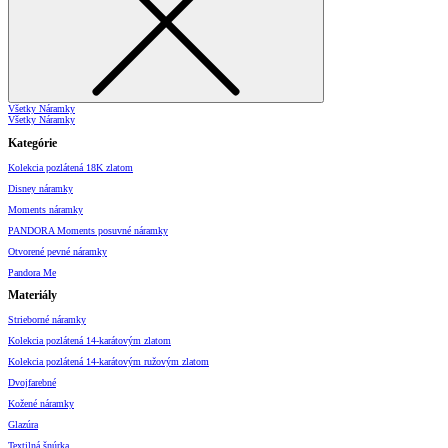
Všetky Náramky
Všetky Náramky
Kategórie
Kolekcia pozlátená 18K zlatom
Disney náramky
Moments náramky
PANDORA Moments posuvné náramky
Otvorené pevné náramky
Pandora Me
Materiály
Strieborné náramky
Kolekcia pozlátená 14-karátovým zlatom
Kolekcia pozlátená 14-karátovým ružovým zlatom
Dvojfarebné
Kožené náramky
Glazúra
Textilná šnúrka