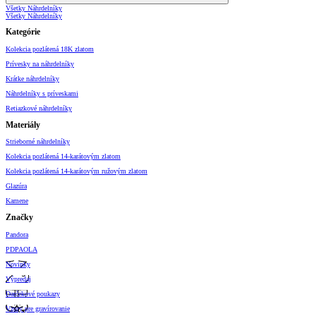
Všetky Náhrdelníky
Všetky Náhrdelníky
Kategórie
Kolekcia pozlátená 18K zlatom
Prívesky na náhrdelníky
Krátke náhrdelníky
Náhrdelníky s príveskami
Retiazkové náhrdelníky
Materiály
Strieborné náhrdelníky
Kolekcia pozlátená 14-karátovým zlatom
Kolekcia pozlátená 14-karátovým ružovým zlatom
Glazúra
Kamene
Značky
Pandora
PDPAOLA
Novinky
Výpredaj
Darčekové poukazy
Vzory pre gravírovanie