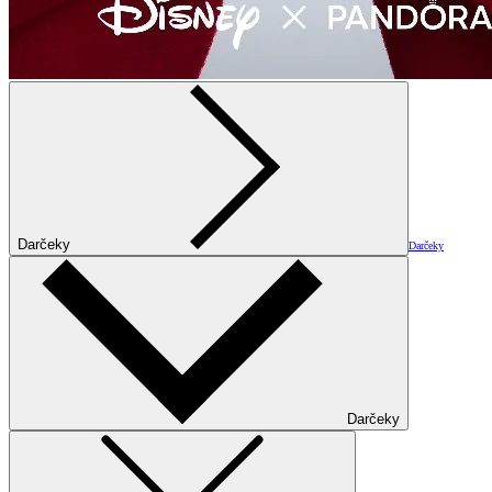
Darčeky
Darčeky
Darčeky