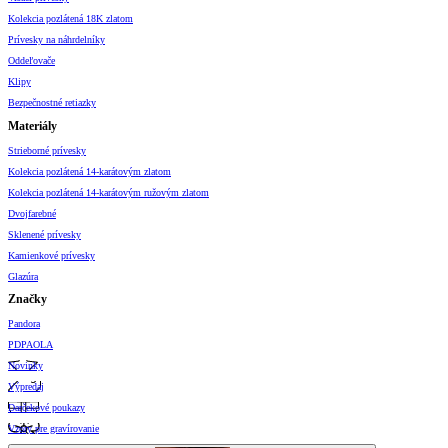
Kolekcia pozlátená 18K zlatom
Prívesky na náhrdelníky
Oddeľovače
Klipy
Bezpečnostné retiazky
Materiály
Strieborné prívesky
Kolekcia pozlátená 14-karátovým zlatom
Kolekcia pozlátená 14-karátovým ružovým zlatom
Dvojfarebné
Sklenené prívesky
Kamienkové prívesky
Glazúra
Značky
Pandora
PDPAOLA
Novinky
Výpredaj
Darčekové poukazy
Vzory pre gravírovanie