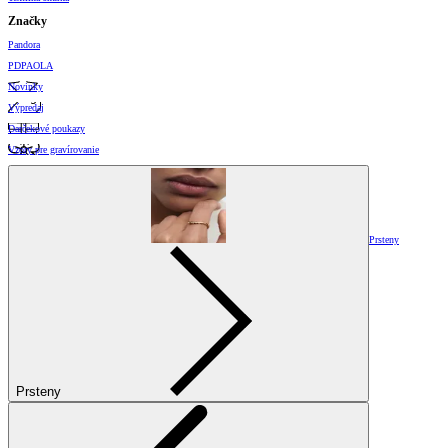
Značky
Pandora
PDPAOLA
Novinky
Výpredaj
Darčekové poukazy
Vzory pre gravírovanie
Prsteny
Prsteny