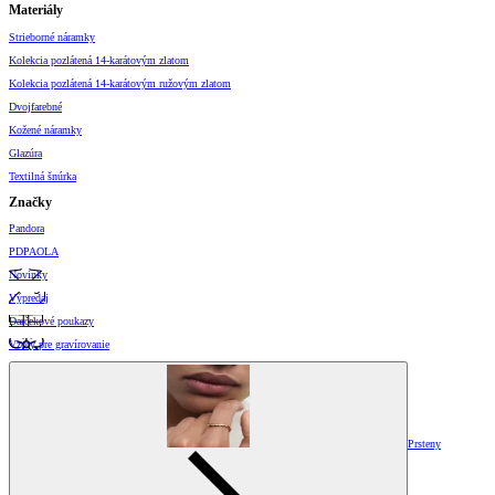
Materiály
Strieborné náramky
Kolekcia pozlátená 14-karátovým zlatom
Kolekcia pozlátená 14-karátovým ružovým zlatom
Dvojfarebné
Kožené náramky
Glazúra
Textilná šnúrka
Značky
Pandora
PDPAOLA
Novinky
Výpredaj
Darčekové poukazy
Vzory pre gravírovanie
Prsteny