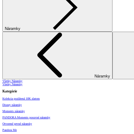
Náramky
Náramky
Všetky Náramky
Všetky Náramky
Kategórie
Kolekcia pozlátená 18K zlatom
Disney náramky
Moments náramky
PANDORA Moments posuvné náramky
Otvorené pevné náramky
Pandora Me