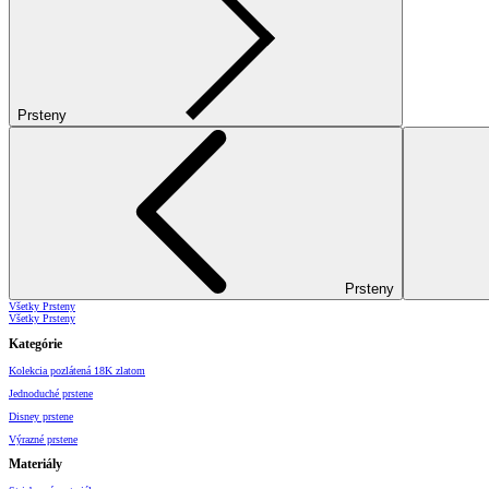
Prsteny
Prsteny
Všetky Prsteny
Všetky Prsteny
Kategórie
Kolekcia pozlátená 18K zlatom
Jednoduché prstene
Disney prstene
Výrazné prstene
Materiály