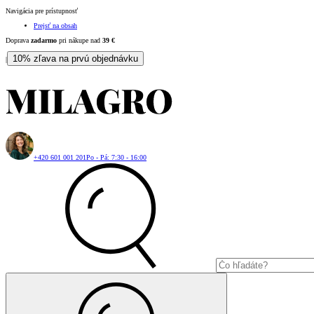
Navigácia pre prístupnosť
Prejsť na obsah
Doprava
zadarmo
pri nákupe nad
39
€
10% zľava na prvú objednávku
|
+420 601 001 201
Po - Pá: 7:30 - 16:00