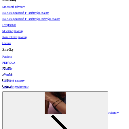
Strieborné prívesky
Kolekcia pozlátená 14-karátovým zlatom
Kolekcia pozlátená 14-karátovým ružovým zlatom
Dvojfarebné
Sklenené prívesky
Kamienkové prívesky
Glazúra
Značky
Pandora
PDPAOLA
Novinky
Výpredaj
Darčekové poukazy
Vzory pre gravírovanie
Náramky