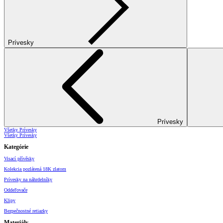
Prívesky
Prívesky
Všetky Prívesky
Všetky Prívesky
Kategórie
Visací přívěsky
Kolekcia pozlátená 18K zlatom
Prívesky na náhrdelníky
Oddeľovače
Klipy
Bezpečnostné retiazky
Materiály