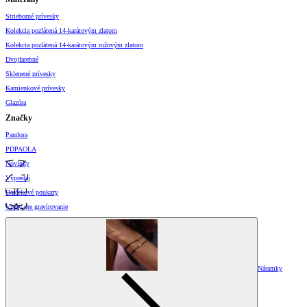
Strieborné prívesky
Kolekcia pozlátená 14-karátovým zlatom
Kolekcia pozlátená 14-karátovým ružovým zlatom
Dvojfarebné
Sklenené prívesky
Kamienkové prívesky
Glazúra
Značky
Pandora
PDPAOLA
Novinky
Výpredaj
Darčekové poukazy
Vzory pre gravírovanie
Náramky