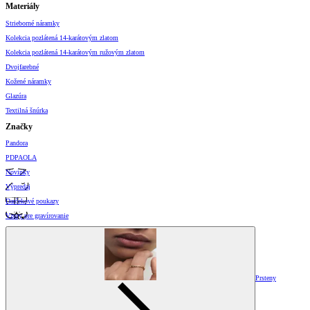
Materiály
Strieborné náramky
Kolekcia pozlátená 14-karátovým zlatom
Kolekcia pozlátená 14-karátovým ružovým zlatom
Dvojfarebné
Kožené náramky
Glazúra
Textilná šnúrka
Značky
Pandora
PDPAOLA
Novinky
Výpredaj
Darčekové poukazy
Vzory pre gravírovanie
Prsteny