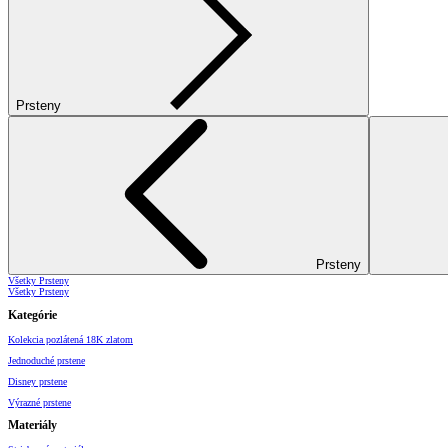
Prsteny
Prsteny
Všetky Prsteny
Všetky Prsteny
Kategórie
Kolekcia pozlátená 18K zlatom
Jednoduché prstene
Disney prstene
Výrazné prstene
Materiály