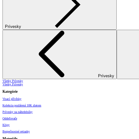
Prívesky
Prívesky
Všetky Prívesky
Všetky Prívesky
Kategórie
Visací přívěsky
Kolekcia pozlátená 18K zlatom
Prívesky na náhrdelníky
Oddeľovače
Klipy
Bezpečnostné retiazky
Materiály