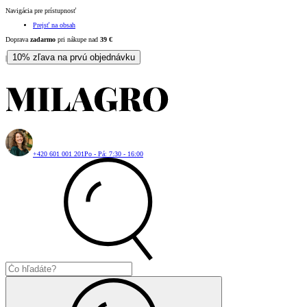
Navigácia pre prístupnosť
Prejsť na obsah
Doprava
zadarmo
pri nákupe nad
39
€
10% zľava na prvú objednávku
|
+420 601 001 201
Po - Pá: 7:30 - 16:00