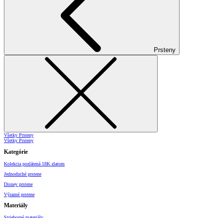
Prsteny
Všetky Prsteny
Všetky Prsteny
Kategórie
Kolekcia pozlátená 18K zlatom
Jednoduché prstene
Disney prstene
Výrazné prstene
Materiály
Strieborné materiály