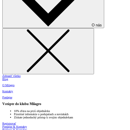
O nás
Zobraziť všetko
Blog
O Milagro
Kontakty
Predajne
Vstúpte do klubu Milagro
10% zľava na prvú objednávku
Prioritné informácie o podujatiach a novinkách
Získate jednoduchý prístup k svojim objednávkam
Registrovať
Predajne & Kontakty
Predajne & Kontakty