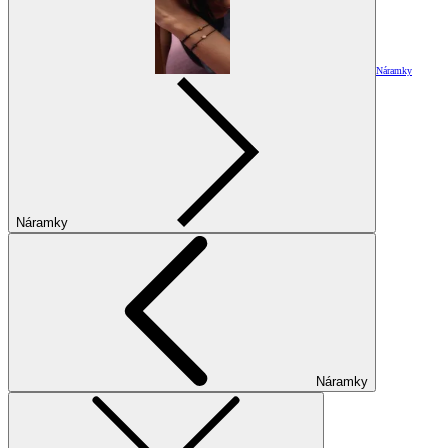
Náramky
Náramky
Náramky