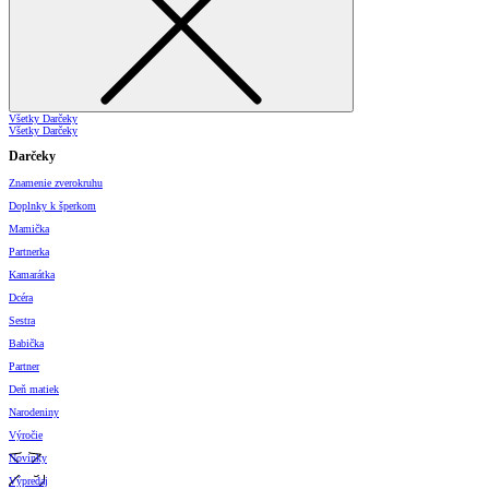
Všetky Darčeky
Všetky Darčeky
Darčeky
Znamenie zverokruhu
Doplnky k šperkom
Mamička
Partnerka
Kamarátka
Dcéra
Sestra
Babička
Partner
Deň matiek
Narodeniny
Výročie
Novinky
Výpredaj