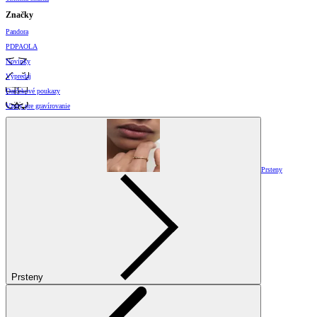
Značky
Pandora
PDPAOLA
Novinky
Výpredaj
Darčekové poukazy
Vzory pre gravírovanie
Prsteny
Prsteny