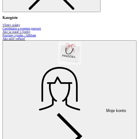
Kategórie
Všetky otázky
Certifikácia a overenie pravosti
Ako sa starať o šperky
Provízny systém / Affiliate
Ako určiť veľkosť
Moje konto