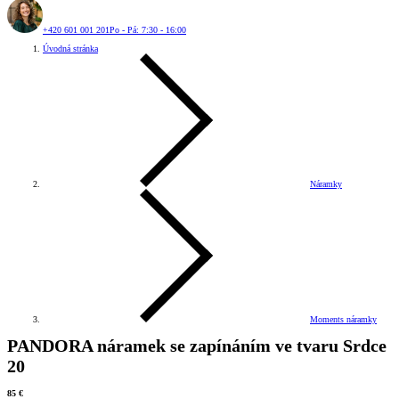
+420 601 001 201
Po - Pá: 7:30 - 16:00
Úvodná stránka
Náramky
Moments náramky
PANDORA náramek se zapínáním ve tvaru Srdce
20
85 €