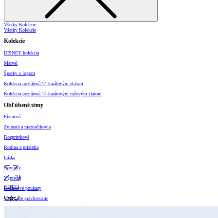
Všetky Kolekcie
Všetky Kolekcie
Kolekcie
DISNEY kolekcia
Marvel
Šperky s logom
Kolekcia pozlátená 14-karátovým zlatom
Kolekcia pozlátená 14-karátovým ružovým zlatom
Obľúbené témy
Písmená
Zvieratá a maznáčikovia
Rozprávkové
Rodina a priatelia
Láska
Novinky
Výpredaj
Darčekové poukazy
Vzory pre gravírovanie