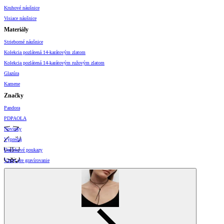
Kruhové náušnice
Visiace náušnice
Materiály
Strieborné náušnice
Kolekcia pozlátená 14-karátovým zlatom
Kolekcia pozlátená 14-karátovým ružovým zlatom
Glazúra
Kamene
Značky
Pandora
PDPAOLA
Novinky
Výpredaj
Darčekové poukazy
Vzory pre gravírovanie