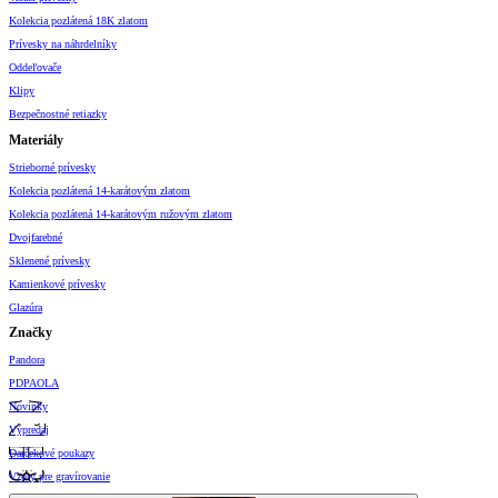
Kolekcia pozlátená 18K zlatom
Prívesky na náhrdelníky
Oddeľovače
Klipy
Bezpečnostné retiazky
Materiály
Strieborné prívesky
Kolekcia pozlátená 14-karátovým zlatom
Kolekcia pozlátená 14-karátovým ružovým zlatom
Dvojfarebné
Sklenené prívesky
Kamienkové prívesky
Glazúra
Značky
Pandora
PDPAOLA
Novinky
Výpredaj
Darčekové poukazy
Vzory pre gravírovanie