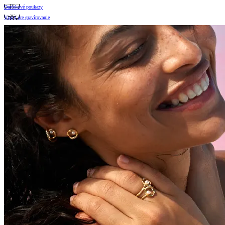
Darčekové poukazy
Vzory pre gravírovanie