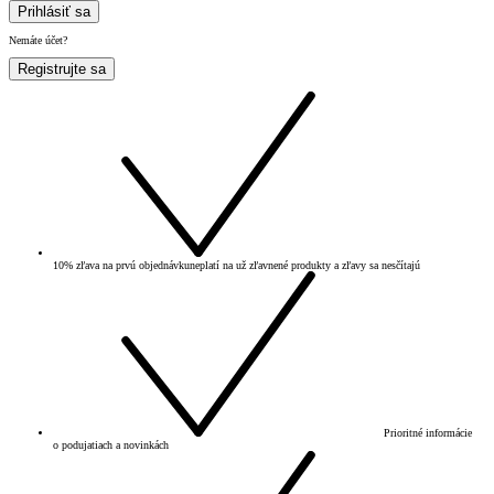
Prihlásiť sa
Nemáte účet?
Registrujte sa
10% zľava na prvú objednávku
neplatí na už zľavnené produkty a zľavy sa nesčítajú
Prioritné informácie
o podujatiach a novinkách