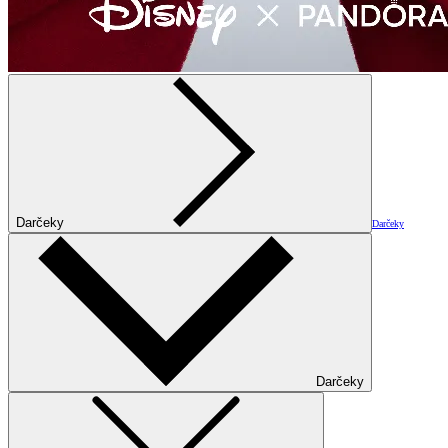
Darčeky
Darčeky
Darčeky