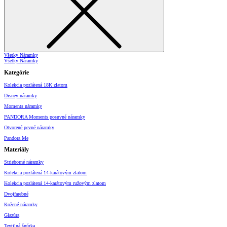
Všetky Náramky
Všetky Náramky
Kategórie
Kolekcia pozlátená 18K zlatom
Disney náramky
Moments náramky
PANDORA Moments posuvné náramky
Otvorené pevné náramky
Pandora Me
Materiály
Strieborné náramky
Kolekcia pozlátená 14-karátovým zlatom
Kolekcia pozlátená 14-karátovým ružovým zlatom
Dvojfarebné
Kožené náramky
Glazúra
Textilná šnúrka