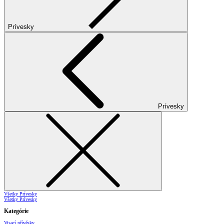
Prívesky
Prívesky
Všetky Prívesky
Všetky Prívesky
Kategórie
Visací přívěsky