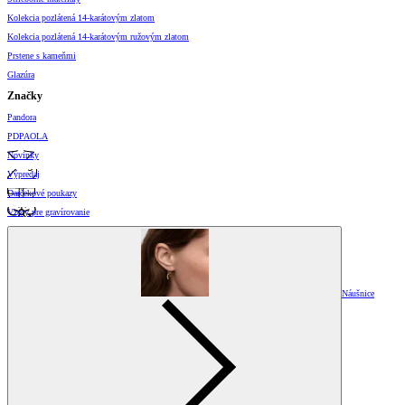
Kolekcia pozlátená 14-karátovým zlatom
Kolekcia pozlátená 14-karátovým ružovým zlatom
Prstene s kameňmi
Glazúra
Značky
Pandora
PDPAOLA
Novinky
Výpredaj
Darčekové poukazy
Vzory pre gravírovanie
Náušnice