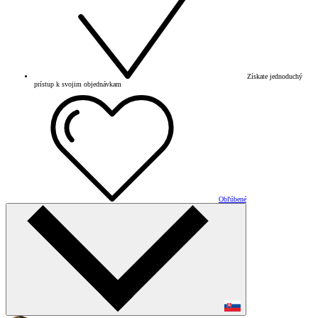
Získate jednoduchý
prístup k svojim objednávkam
Obľúbené