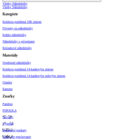
Všetky Náhrdelníky
Všetky Náhrdelníky
Kategórie
Kolekcia pozlátená 18K zlatom
Prívesky na náhrdelníky
Krátke náhrdelníky
Náhrdelníky s príveskami
Retiazkové náhrdelníky
Materiály
Strieborné náhrdelníky
Kolekcia pozlátená 14-karátovým zlatom
Kolekcia pozlátená 14-karátovým ružovým zlatom
Glazúra
Kamene
Značky
Pandora
PDPAOLA
Novinky
Výpredaj
Darčekové poukazy
Vzory pre gravírovanie