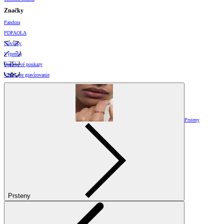
Značky
Pandora
PDPAOLA
Novinky
Výpredaj
Darčekové poukazy
Vzory pre gravírovanie
Prsteny
Prsteny