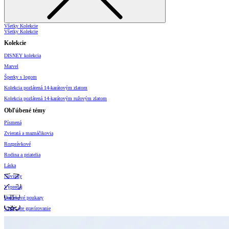
Všetky Kolekcie
Všetky Kolekcie
Kolekcie
DISNEY kolekcia
Marvel
Šperky s logom
Kolekcia pozlátená 14-karátovým zlatom
Kolekcia pozlátená 14-karátovým ružovým zlatom
Obľúbené témy
Písmená
Zvieratá a maznáčikovia
Rozprávkové
Rodina a priatelia
Láska
Novinky
Výpredaj
Darčekové poukazy
Vzory pre gravírovanie