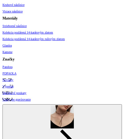
Kruhové náušnice
Visiace náušnice
Materiály
Strieborné náušnice
Kolekcia pozlátená 14-karátovým zlatom
Kolekcia pozlátená 14-karátovým ružovým zlatom
Glazúra
Kamene
Značky
Pandora
PDPAOLA
Novinky
Výpredaj
Darčekové poukazy
Vzory pre gravírovanie