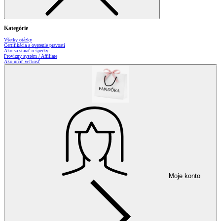
Kategórie
Všetky otázky
Certifikácia a overenie pravosti
Ako sa starať o šperky
Provízny systém / Affiliate
Ako určiť veľkosť
Moje konto