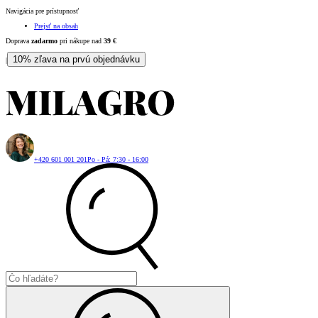
Navigácia pre prístupnosť
Prejsť na obsah
Doprava
zadarmo
pri nákupe nad
39
€
10% zľava na prvú objednávku
|
+420 601 001 201
Po - Pá: 7:30 - 16:00