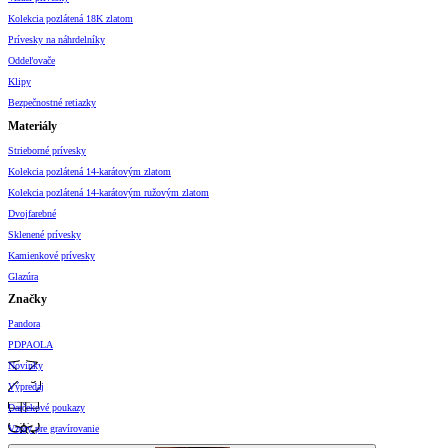
Kolekcia pozlátená 18K zlatom
Prívesky na náhrdelníky
Oddeľovače
Klipy
Bezpečnostné retiazky
Materiály
Strieborné prívesky
Kolekcia pozlátená 14-karátovým zlatom
Kolekcia pozlátená 14-karátovým ružovým zlatom
Dvojfarebné
Sklenené prívesky
Kamienkové prívesky
Glazúra
Značky
Pandora
PDPAOLA
Novinky
Výpredaj
Darčekové poukazy
Vzory pre gravírovanie