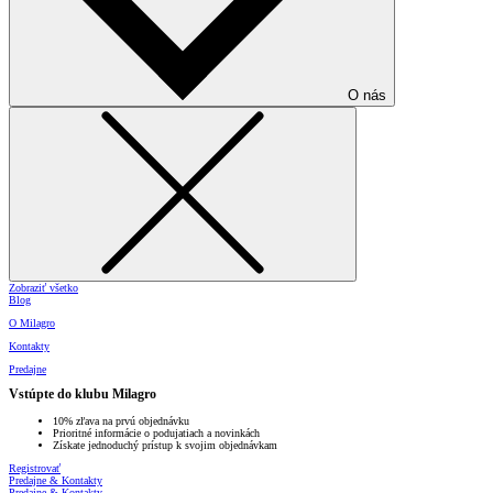
O nás
Zobraziť všetko
Blog
O Milagro
Kontakty
Predajne
Vstúpte do klubu Milagro
10% zľava na prvú objednávku
Prioritné informácie o podujatiach a novinkách
Získate jednoduchý prístup k svojim objednávkam
Registrovať
Predajne & Kontakty
Predajne & Kontakty