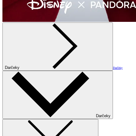
Darčeky
Darčeky
Darčeky