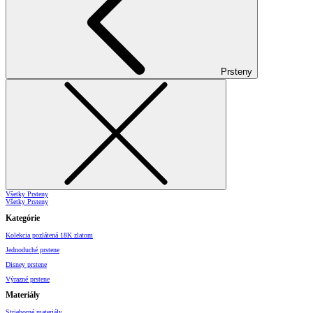
Prsteny
Všetky Prsteny
Všetky Prsteny
Kategórie
Kolekcia pozlátená 18K zlatom
Jednoduché prstene
Disney prstene
Výrazné prstene
Materiály
Strieborné materiály