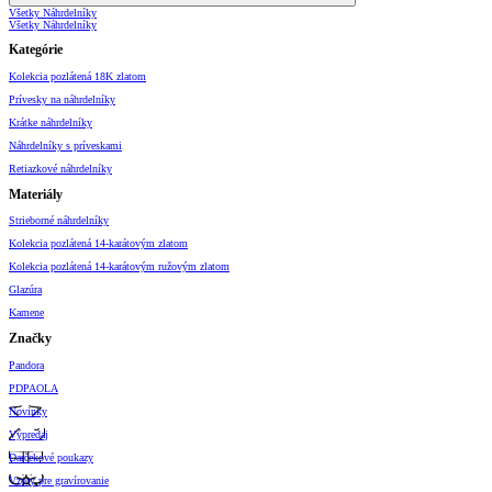
Všetky Náhrdelníky
Všetky Náhrdelníky
Kategórie
Kolekcia pozlátená 18K zlatom
Prívesky na náhrdelníky
Krátke náhrdelníky
Náhrdelníky s príveskami
Retiazkové náhrdelníky
Materiály
Strieborné náhrdelníky
Kolekcia pozlátená 14-karátovým zlatom
Kolekcia pozlátená 14-karátovým ružovým zlatom
Glazúra
Kamene
Značky
Pandora
PDPAOLA
Novinky
Výpredaj
Darčekové poukazy
Vzory pre gravírovanie