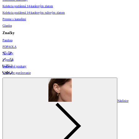
Kolekcia pozlátená 14-karátovým zlatom
Kolekcia pozlátená 14-karátovým ružovým zlatom
Prstene s kameňmi
Glazúra
Značky
Pandora
PDPAOLA
Novinky
Výpredaj
Darčekové poukazy
Vzory pre gravírovanie
Náušnice