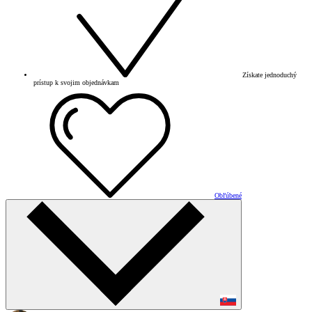
Získate jednoduchý
prístup k svojim objednávkam
Obľúbené