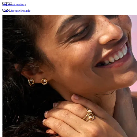
Darčekové poukazy
Vzory pre gravírovanie