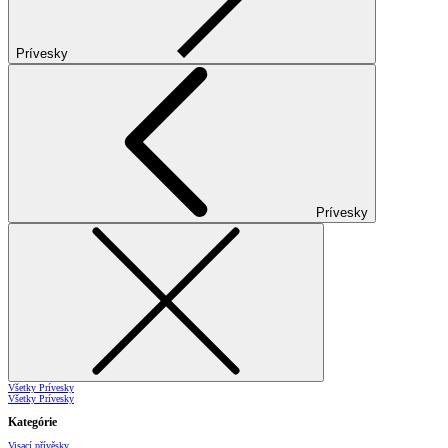
Prívesky
Prívesky
Všetky Prívesky
Všetky Prívesky
Kategórie
Visací přívěsky