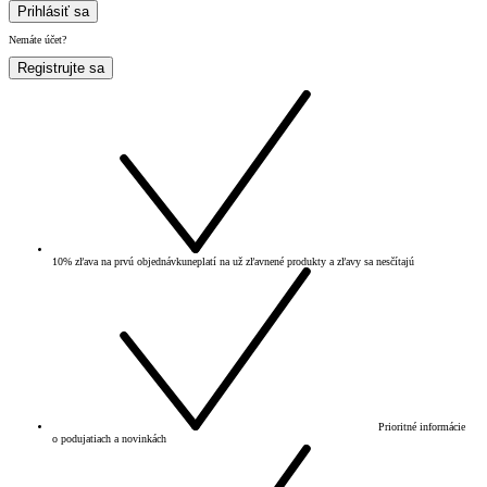
Prihlásiť sa
Nemáte účet?
Registrujte sa
10% zľava na prvú objednávku
neplatí na už zľavnené produkty a zľavy sa nesčítajú
Prioritné informácie
o podujatiach a novinkách