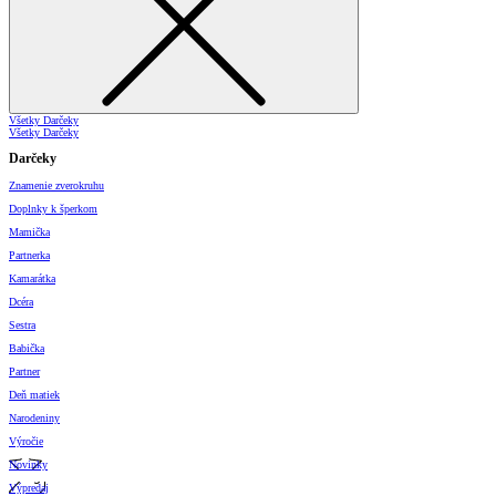
Všetky Darčeky
Všetky Darčeky
Darčeky
Znamenie zverokruhu
Doplnky k šperkom
Mamička
Partnerka
Kamarátka
Dcéra
Sestra
Babička
Partner
Deň matiek
Narodeniny
Výročie
Novinky
Výpredaj