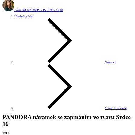
+420 601 001 201
Po - Pá: 7:30 - 16:00
Úvodná stránka
Náramky
Moments náramky
PANDORA náramek se zapínáním ve tvaru Srdce
16
119 €