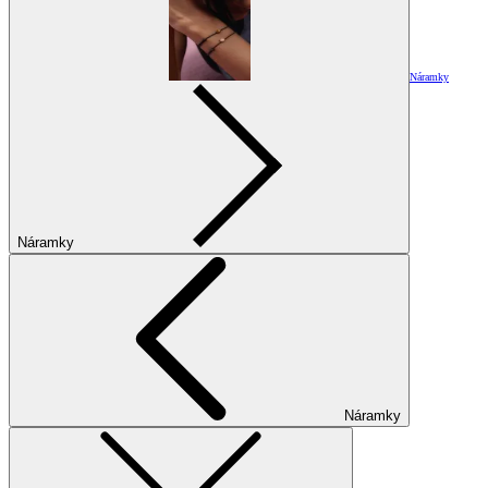
Náramky
Náramky
Náramky