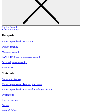
Všetky Náramky
Všetky Náramky
Kategórie
Kolekcia pozlátená 18K zlatom
Disney náramky
Moments náramky
PANDORA Moments posuvné náramky
Otvorené pevné náramky
Pandora Me
Materiály
Strieborné náramky
Kolekcia pozlátená 14-karátovým zlatom
Kolekcia pozlátená 14-karátovým ružovým zlatom
Dvojfarebné
Kožené náramky
Glazúra
Textilná šnúrka