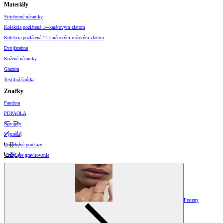
Materiály
Strieborné náramky
Kolekcia pozlátená 14-karátovým zlatom
Kolekcia pozlátená 14-karátovým ružovým zlatom
Dvojfarebné
Kožené náramky
Glazúra
Textilná šnúrka
Značky
Pandora
PDPAOLA
Novinky
Výpredaj
Darčekové poukazy
Vzory pre gravírovanie
Prsteny