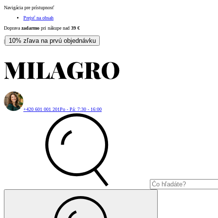
Navigácia pre prístupnosť
Prejsť na obsah
Doprava
zadarmo
pri nákupe nad
39
€
10% zľava na prvú objednávku
|
+420 601 001 201
Po - Pá: 7:30 - 16:00