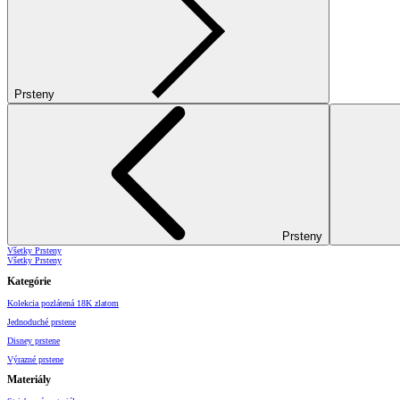
Prsteny
Prsteny
Všetky Prsteny
Všetky Prsteny
Kategórie
Kolekcia pozlátená 18K zlatom
Jednoduché prstene
Disney prstene
Výrazné prstene
Materiály