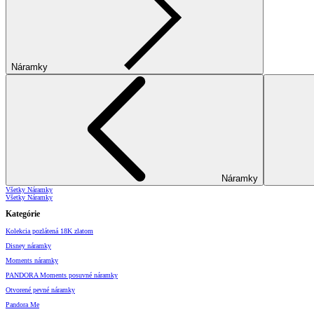
Náramky
Náramky
Všetky Náramky
Všetky Náramky
Kategórie
Kolekcia pozlátená 18K zlatom
Disney náramky
Moments náramky
PANDORA Moments posuvné náramky
Otvorené pevné náramky
Pandora Me