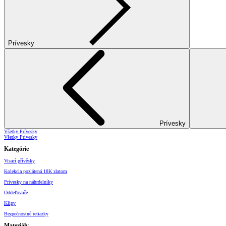
Prívesky
Prívesky
Všetky Prívesky
Všetky Prívesky
Kategórie
Visací přívěsky
Kolekcia pozlátená 18K zlatom
Prívesky na náhrdelníky
Oddeľovače
Klipy
Bezpečnostné retiazky
Materiály