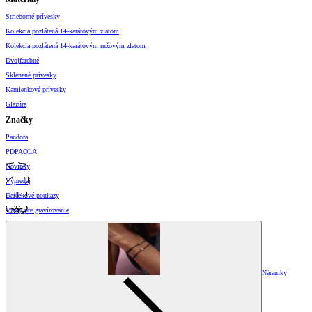
Strieborné prívesky
Kolekcia pozlátená 14-karátovým zlatom
Kolekcia pozlátená 14-karátovým ružovým zlatom
Dvojfarebné
Sklenené prívesky
Kamienkové prívesky
Glazúra
Značky
Pandora
PDPAOLA
Novinky
Výpredaj
Darčekové poukazy
Vzory pre gravírovanie
Náramky