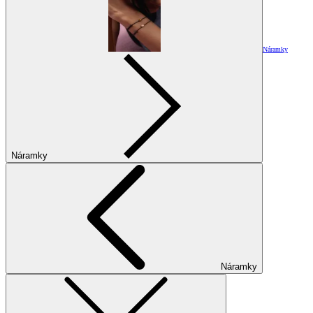
Náramky
Náramky
Náramky