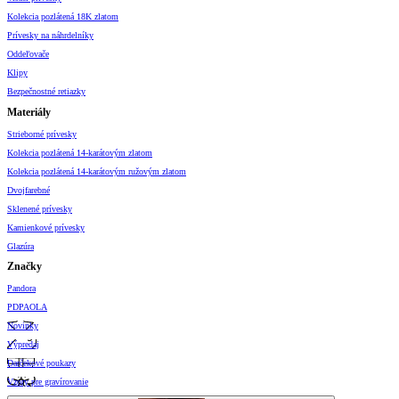
Kolekcia pozlátená 18K zlatom
Prívesky na náhrdelníky
Oddeľovače
Klipy
Bezpečnostné retiazky
Materiály
Strieborné prívesky
Kolekcia pozlátená 14-karátovým zlatom
Kolekcia pozlátená 14-karátovým ružovým zlatom
Dvojfarebné
Sklenené prívesky
Kamienkové prívesky
Glazúra
Značky
Pandora
PDPAOLA
Novinky
Výpredaj
Darčekové poukazy
Vzory pre gravírovanie