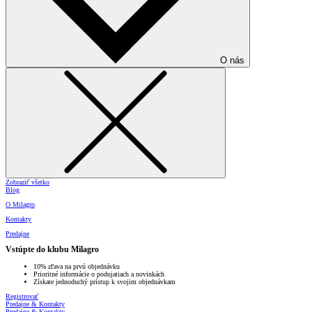
O nás
Zobraziť všetko
Blog
O Milagro
Kontakty
Predajne
Vstúpte do klubu Milagro
10% zľava na prvú objednávku
Prioritné informácie o podujatiach a novinkách
Získate jednoduchý prístup k svojim objednávkam
Registrovať
Predajne & Kontakty
Predajne & Kontakty