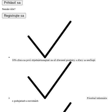
Prihlásiť sa
Nemáte účet?
Registrujte sa
10% zľava na prvú objednávku
neplatí na už zľavnené produkty a zľavy sa nesčítajú
Prioritné informácie
o podujatiach a novinkách