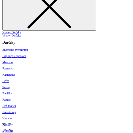
Všetky Darčeky
Všetky Darčeky
Darčeky
Znamenie zverokruhu
Doplnky k šperkom
Mamička
Partnerka
Kamarátka
Dcéra
Sestra
Babička
Partner
Deň matiek
Narodeniny
Výročie
Novinky
Výpredaj