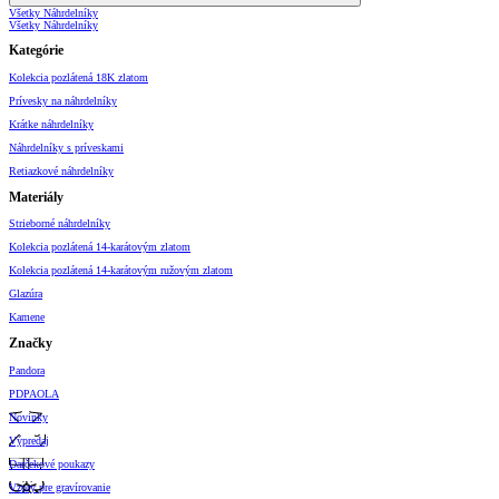
Všetky Náhrdelníky
Všetky Náhrdelníky
Kategórie
Kolekcia pozlátená 18K zlatom
Prívesky na náhrdelníky
Krátke náhrdelníky
Náhrdelníky s príveskami
Retiazkové náhrdelníky
Materiály
Strieborné náhrdelníky
Kolekcia pozlátená 14-karátovým zlatom
Kolekcia pozlátená 14-karátovým ružovým zlatom
Glazúra
Kamene
Značky
Pandora
PDPAOLA
Novinky
Výpredaj
Darčekové poukazy
Vzory pre gravírovanie