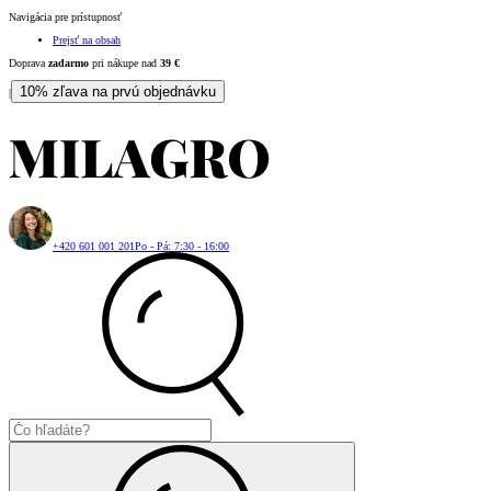
Navigácia pre prístupnosť
Prejsť na obsah
Doprava
zadarmo
pri nákupe nad
39
€
10% zľava na prvú objednávku
|
+420 601 001 201
Po - Pá: 7:30 - 16:00