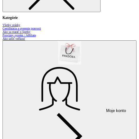
Kategórie
Všetky otázky
Certifikácia a overenie pravosti
Ako sa starať o šperky
Provízny systém / Affiliate
Ako určiť veľkosť
Moje konto