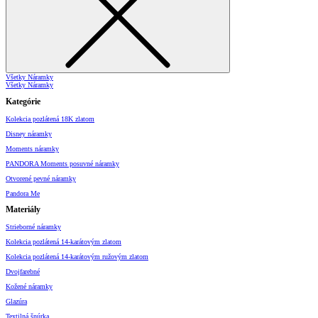
Všetky Náramky
Všetky Náramky
Kategórie
Kolekcia pozlátená 18K zlatom
Disney náramky
Moments náramky
PANDORA Moments posuvné náramky
Otvorené pevné náramky
Pandora Me
Materiály
Strieborné náramky
Kolekcia pozlátená 14-karátovým zlatom
Kolekcia pozlátená 14-karátovým ružovým zlatom
Dvojfarebné
Kožené náramky
Glazúra
Textilná šnúrka