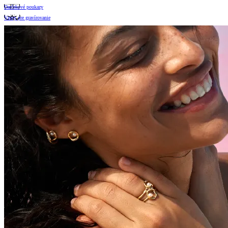
Darčekové poukazy
Vzory pre gravírovanie