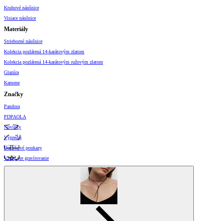
Kruhové náušnice
Visiace náušnice
Materiály
Strieborné náušnice
Kolekcia pozlátená 14-karátovým zlatom
Kolekcia pozlátená 14-karátovým ružovým zlatom
Glazúra
Kamene
Značky
Pandora
PDPAOLA
Novinky
Výpredaj
Darčekové poukazy
Vzory pre gravírovanie