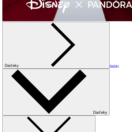
Darčeky
Darčeky
Darčeky