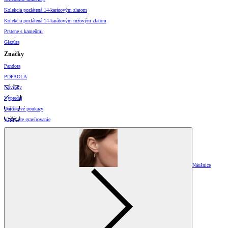
Kolekcia pozlátená 14-karátovým zlatom
Kolekcia pozlátená 14-karátovým ružovým zlatom
Prstene s kameňmi
Glazúra
Značky
Pandora
PDPAOLA
Novinky
Výpredaj
Darčekové poukazy
Vzory pre gravírovanie
Náušnice