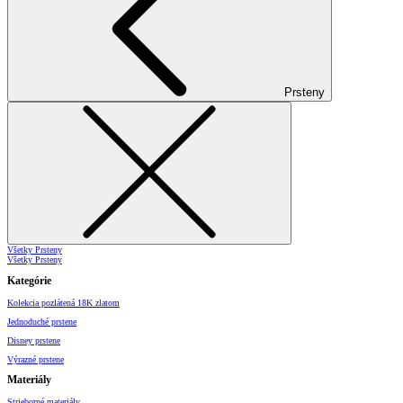
Prsteny
Všetky Prsteny
Všetky Prsteny
Kategórie
Kolekcia pozlátená 18K zlatom
Jednoduché prstene
Disney prstene
Výrazné prstene
Materiály
Strieborné materiály