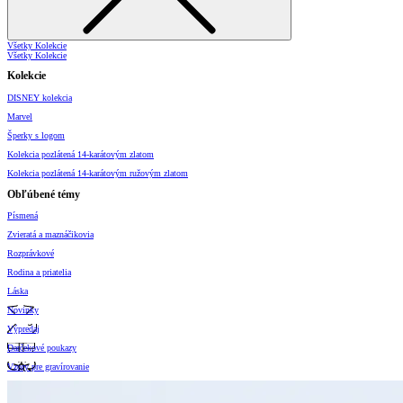
Všetky Kolekcie
Všetky Kolekcie
Kolekcie
DISNEY kolekcia
Marvel
Šperky s logom
Kolekcia pozlátená 14-karátovým zlatom
Kolekcia pozlátená 14-karátovým ružovým zlatom
Obľúbené témy
Písmená
Zvieratá a maznáčikovia
Rozprávkové
Rodina a priatelia
Láska
Novinky
Výpredaj
Darčekové poukazy
Vzory pre gravírovanie