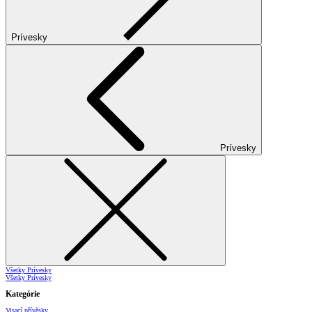
Prívesky
Prívesky
Všetky Prívesky
Všetky Prívesky
Kategórie
Visací přívěsky