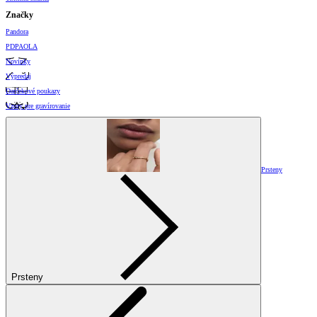
Značky
Pandora
PDPAOLA
Novinky
Výpredaj
Darčekové poukazy
Vzory pre gravírovanie
Prsteny
Prsteny