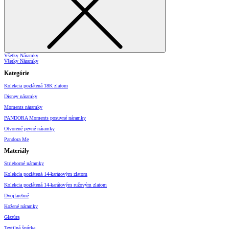
Všetky Náramky
Všetky Náramky
Kategórie
Kolekcia pozlátená 18K zlatom
Disney náramky
Moments náramky
PANDORA Moments posuvné náramky
Otvorené pevné náramky
Pandora Me
Materiály
Strieborné náramky
Kolekcia pozlátená 14-karátovým zlatom
Kolekcia pozlátená 14-karátovým ružovým zlatom
Dvojfarebné
Kožené náramky
Glazúra
Textilná šnúrka