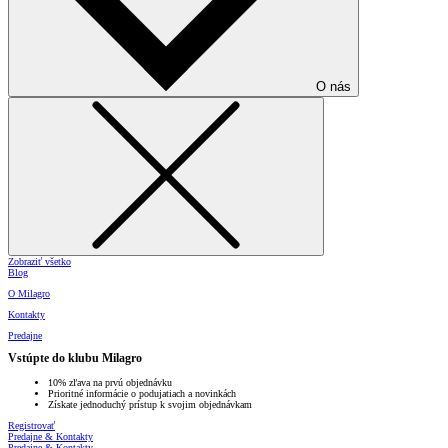
O nás
Zobraziť všetko
Blog
O Milagro
Kontakty
Predajne
Vstúpte do klubu Milagro
10% zľava na prvú objednávku
Prioritné informácie o podujatiach a novinkách
Získate jednoduchý prístup k svojim objednávkam
Registrovať
Predajne & Kontakty
Predajne & Kontakty