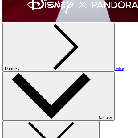
Darčeky
Darčeky
Darčeky