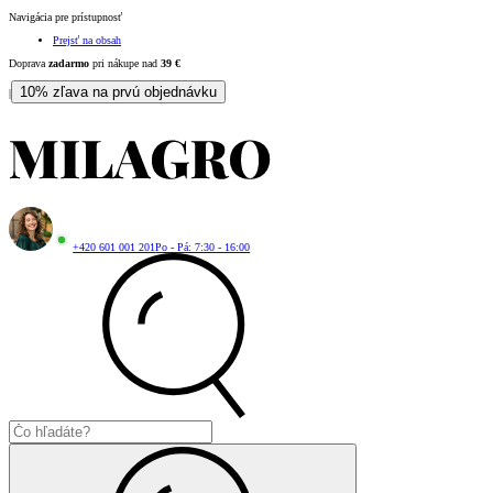
Navigácia pre prístupnosť
Prejsť na obsah
Doprava
zadarmo
pri nákupe nad
39
€
10% zľava na prvú objednávku
|
+420 601 001 201
Po - Pá: 7:30 - 16:00