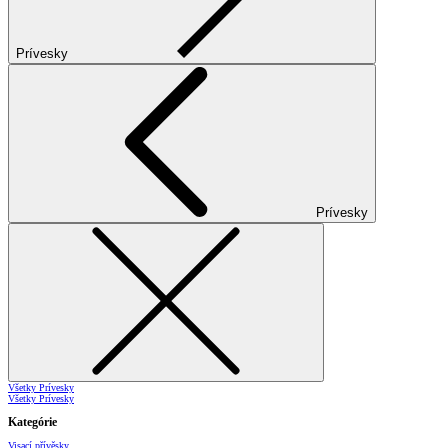
Prívesky
Prívesky
Všetky Prívesky
Všetky Prívesky
Kategórie
Visací přívěsky