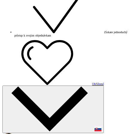
Získate jednoduchý
prístup k svojim objednávkam
Obľúbené