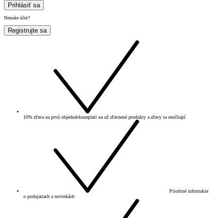
Prihlásiť sa
Nemáte účet?
Registrujte sa
10% zľava na prvú objednávku
neplatí na už zľavnené produkty a zľavy sa nesčítajú
Prioritné informácie
o podujatiach a novinkách