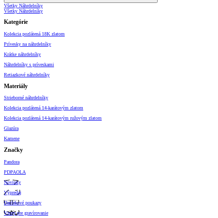
Všetky Náhrdelníky
Všetky Náhrdelníky
Kategórie
Kolekcia pozlátená 18K zlatom
Prívesky na náhrdelníky
Krátke náhrdelníky
Náhrdelníky s príveskami
Retiazkové náhrdelníky
Materiály
Strieborné náhrdelníky
Kolekcia pozlátená 14-karátovým zlatom
Kolekcia pozlátená 14-karátovým ružovým zlatom
Glazúra
Kamene
Značky
Pandora
PDPAOLA
Novinky
Výpredaj
Darčekové poukazy
Vzory pre gravírovanie