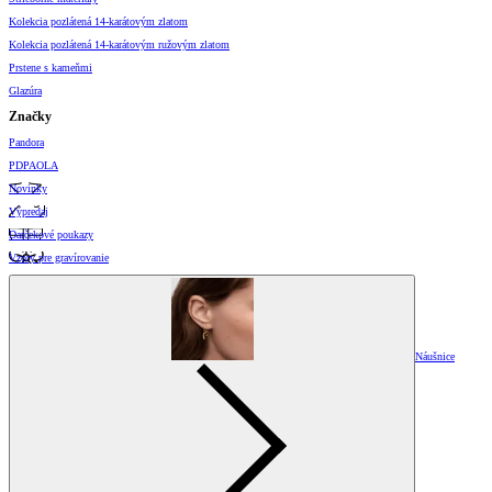
Kolekcia pozlátená 14-karátovým zlatom
Kolekcia pozlátená 14-karátovým ružovým zlatom
Prstene s kameňmi
Glazúra
Značky
Pandora
PDPAOLA
Novinky
Výpredaj
Darčekové poukazy
Vzory pre gravírovanie
Náušnice