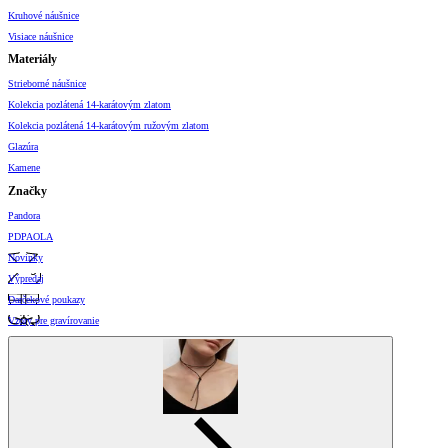
Kruhové náušnice
Visiace náušnice
Materiály
Strieborné náušnice
Kolekcia pozlátená 14-karátovým zlatom
Kolekcia pozlátená 14-karátovým ružovým zlatom
Glazúra
Kamene
Značky
Pandora
PDPAOLA
Novinky
Výpredaj
Darčekové poukazy
Vzory pre gravírovanie