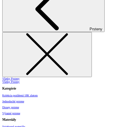
Prsteny
Všetky Prsteny
Všetky Prsteny
Kategórie
Kolekcia pozlátená 18K zlatom
Jednoduché prstene
Disney prstene
Výrazné prstene
Materiály
Strieborné materiály