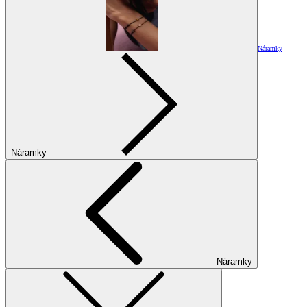
Náramky
Náramky
Náramky