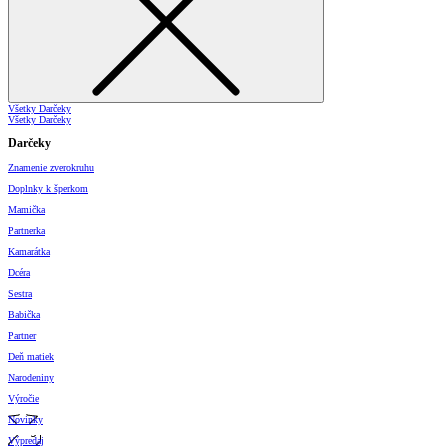
Všetky Darčeky
Všetky Darčeky
Darčeky
Znamenie zverokruhu
Doplnky k šperkom
Mamička
Partnerka
Kamarátka
Dcéra
Sestra
Babička
Partner
Deň matiek
Narodeniny
Výročie
Novinky
Výpredaj