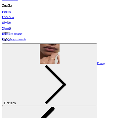
Značky
Pandora
PDPAOLA
Novinky
Výpredaj
Darčekové poukazy
Vzory pre gravírovanie
Prsteny
Prsteny