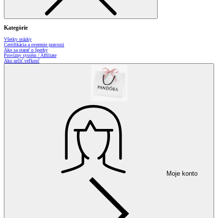
Kategórie
Všetky otázky
Certifikácia a overenie pravosti
Ako sa starať o šperky
Provízny systém / Affiliate
Ako určiť veľkosť
Moje konto