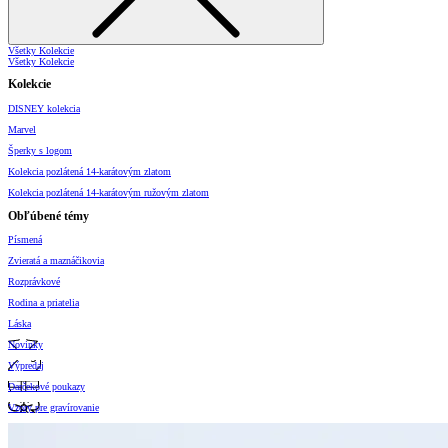
Všetky Kolekcie
Všetky Kolekcie
Kolekcie
DISNEY kolekcia
Marvel
Šperky s logom
Kolekcia pozlátená 14-karátovým zlatom
Kolekcia pozlátená 14-karátovým ružovým zlatom
Obľúbené témy
Písmená
Zvieratá a maznáčikovia
Rozprávkové
Rodina a priatelia
Láska
Novinky
Výpredaj
Darčekové poukazy
Vzory pre gravírovanie