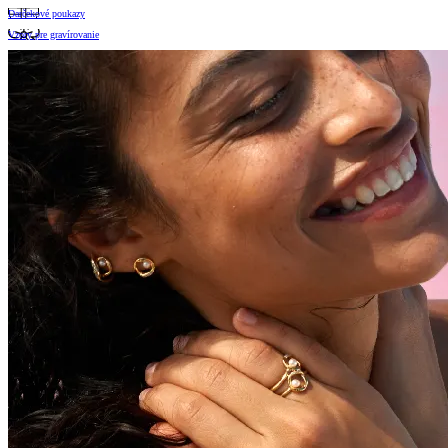
Darčekové poukazy
Vzory pre gravírovanie