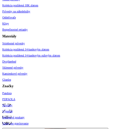
Kolekcia pozlátená 18K zlatom
Prívesky na náhrdelníky
Oddeľovače
Klipy
Bezpečnostné retiazky
Materiály
Strieborné prívesky
Kolekcia pozlátená 14-karátovým zlatom
Kolekcia pozlátená 14-karátovým ružovým zlatom
Dvojfarebné
Sklenené prívesky
Kamienkové prívesky
Glazúra
Značky
Pandora
PDPAOLA
Novinky
Výpredaj
Darčekové poukazy
Vzory pre gravírovanie