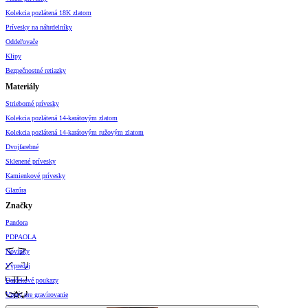
Kolekcia pozlátená 18K zlatom
Prívesky na náhrdelníky
Oddeľovače
Klipy
Bezpečnostné retiazky
Materiály
Strieborné prívesky
Kolekcia pozlátená 14-karátovým zlatom
Kolekcia pozlátená 14-karátovým ružovým zlatom
Dvojfarebné
Sklenené prívesky
Kamienkové prívesky
Glazúra
Značky
Pandora
PDPAOLA
Novinky
Výpredaj
Darčekové poukazy
Vzory pre gravírovanie