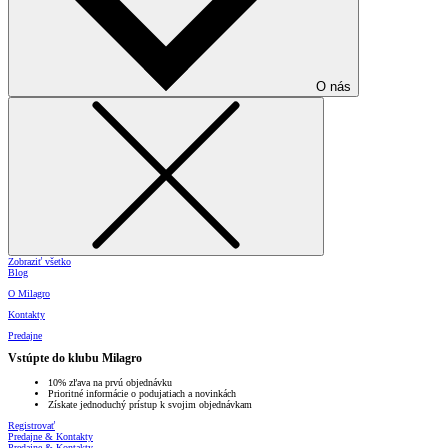
O nás
Zobraziť všetko
Blog
O Milagro
Kontakty
Predajne
Vstúpte do klubu Milagro
10% zľava na prvú objednávku
Prioritné informácie o podujatiach a novinkách
Získate jednoduchý prístup k svojim objednávkam
Registrovať
Predajne & Kontakty
Predajne & Kontakty