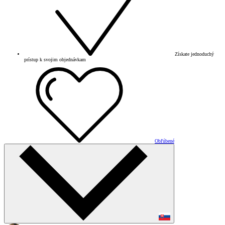
Získate jednoduchý
prístup k svojim objednávkam
Obľúbené