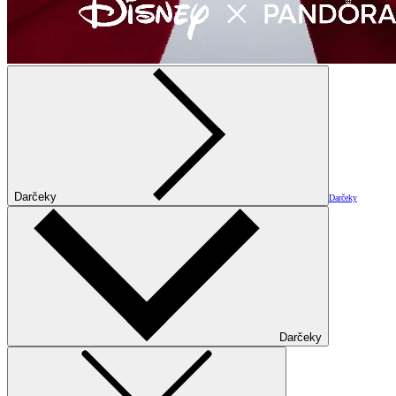
Darčeky
Darčeky
Darčeky