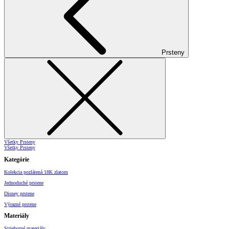
Prsteny
Všetky Prsteny
Všetky Prsteny
Kategórie
Kolekcia pozlátená 18K zlatom
Jednoduché prstene
Disney prstene
Výrazné prstene
Materiály
Strieborné materiály