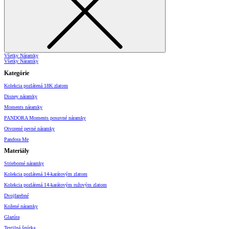
Všetky Náramky
Všetky Náramky
Kategórie
Kolekcia pozlátená 18K zlatom
Disney náramky
Moments náramky
PANDORA Moments posuvné náramky
Otvorené pevné náramky
Pandora Me
Materiály
Strieborné náramky
Kolekcia pozlátená 14-karátovým zlatom
Kolekcia pozlátená 14-karátovým ružovým zlatom
Dvojfarebné
Kožené náramky
Glazúra
Textilná šnúrka