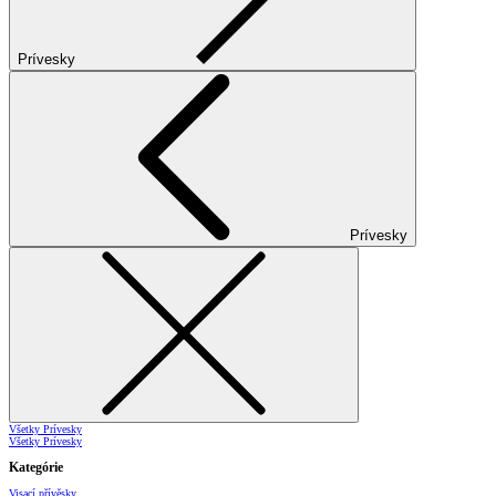
Prívesky
Prívesky
Všetky Prívesky
Všetky Prívesky
Kategórie
Visací přívěsky