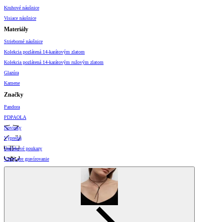
Kruhové náušnice
Visiace náušnice
Materiály
Strieborné náušnice
Kolekcia pozlátená 14-karátovým zlatom
Kolekcia pozlátená 14-karátovým ružovým zlatom
Glazúra
Kamene
Značky
Pandora
PDPAOLA
Novinky
Výpredaj
Darčekové poukazy
Vzory pre gravírovanie