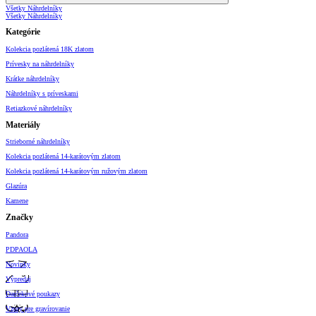
Všetky Náhrdelníky
Všetky Náhrdelníky
Kategórie
Kolekcia pozlátená 18K zlatom
Prívesky na náhrdelníky
Krátke náhrdelníky
Náhrdelníky s príveskami
Retiazkové náhrdelníky
Materiály
Strieborné náhrdelníky
Kolekcia pozlátená 14-karátovým zlatom
Kolekcia pozlátená 14-karátovým ružovým zlatom
Glazúra
Kamene
Značky
Pandora
PDPAOLA
Novinky
Výpredaj
Darčekové poukazy
Vzory pre gravírovanie