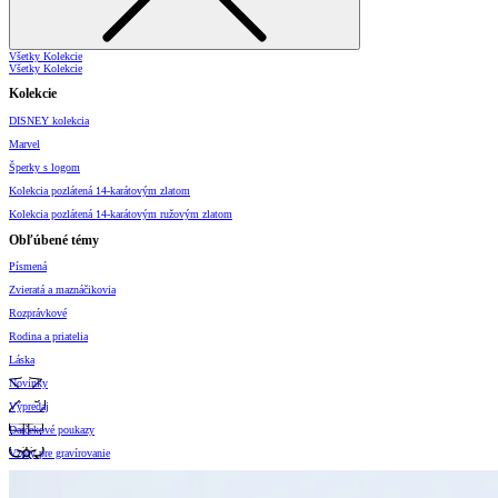
Všetky Kolekcie
Všetky Kolekcie
Kolekcie
DISNEY kolekcia
Marvel
Šperky s logom
Kolekcia pozlátená 14-karátovým zlatom
Kolekcia pozlátená 14-karátovým ružovým zlatom
Obľúbené témy
Písmená
Zvieratá a maznáčikovia
Rozprávkové
Rodina a priatelia
Láska
Novinky
Výpredaj
Darčekové poukazy
Vzory pre gravírovanie