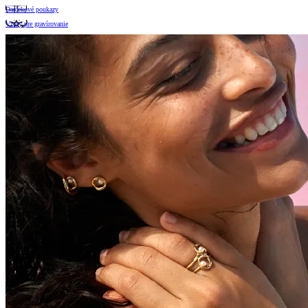
Darčekové poukazy
Vzory pre gravírovanie