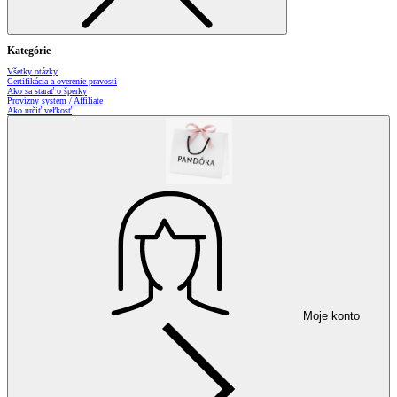
Kategórie
Všetky otázky
Certifikácia a overenie pravosti
Ako sa starať o šperky
Provízny systém / Affiliate
Ako určiť veľkosť
Moje konto