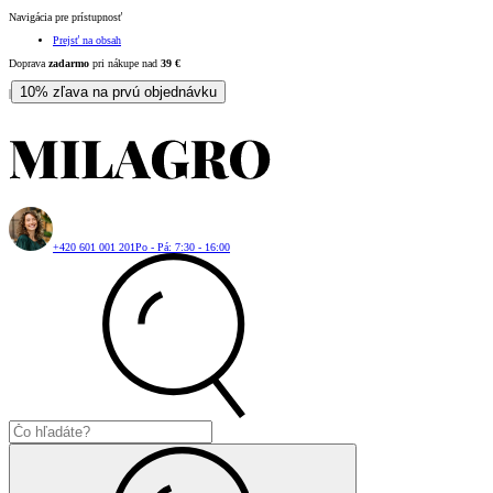
Navigácia pre prístupnosť
Prejsť na obsah
Doprava
zadarmo
pri nákupe nad
39
€
10% zľava na prvú objednávku
|
+420 601 001 201
Po - Pá: 7:30 - 16:00