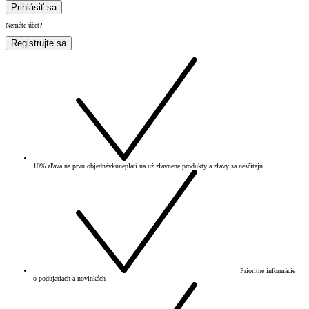
Prihlásiť sa
Nemáte účet?
Registrujte sa
10% zľava na prvú objednávku
neplatí na už zľavnené produkty a zľavy sa nesčítajú
Prioritné informácie
o podujatiach a novinkách