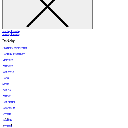
Všetky Darčeky
Všetky Darčeky
Darčeky
Znamenie zverokruhu
Doplnky k šperkom
Mamička
Partnerka
Kamarátka
Dcéra
Sestra
Babička
Partner
Deň matiek
Narodeniny
Výročie
Novinky
Výpredaj