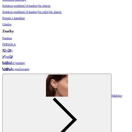
Kolekcia pozlátená 14-karátovým zlatom
Kolekcia pozlátená 14-karátovým ružovým zlatom
Prstene s kameňmi
Glazúra
Značky
Pandora
PDPAOLA
Novinky
Výpredaj
Darčekové poukazy
Vzory pre gravírovanie
Náušnice