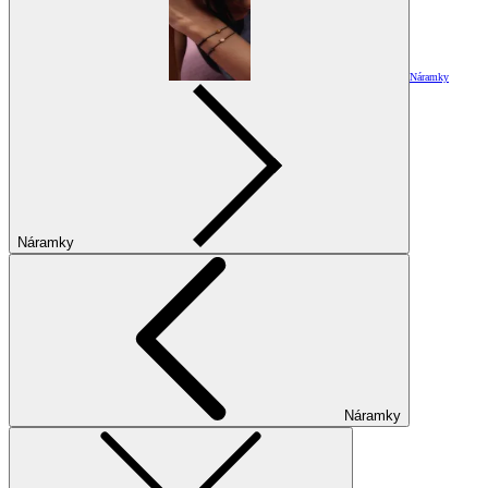
Náramky
Náramky
Náramky