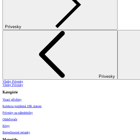
Prívesky
Prívesky
Všetky Prívesky
Všetky Prívesky
Kategórie
Visací přívěsky
Kolekcia pozlátená 18K zlatom
Prívesky na náhrdelníky
Oddeľovače
Klipy
Bezpečnostné retiazky
Materiály