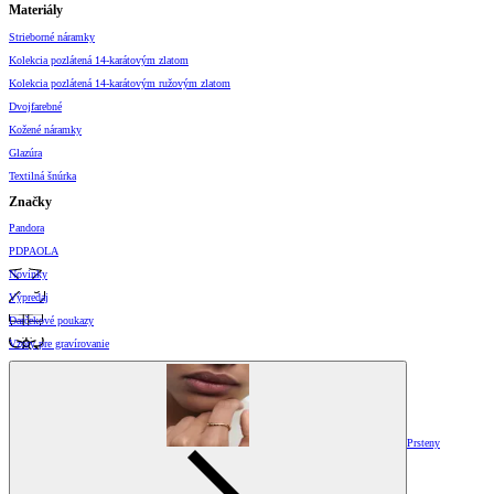
Materiály
Strieborné náramky
Kolekcia pozlátená 14-karátovým zlatom
Kolekcia pozlátená 14-karátovým ružovým zlatom
Dvojfarebné
Kožené náramky
Glazúra
Textilná šnúrka
Značky
Pandora
PDPAOLA
Novinky
Výpredaj
Darčekové poukazy
Vzory pre gravírovanie
Prsteny