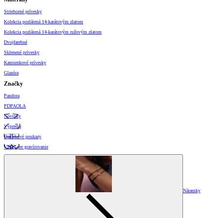
Strieborné prívesky
Kolekcia pozlátená 14-karátovým zlatom
Kolekcia pozlátená 14-karátovým ružovým zlatom
Dvojfarebné
Sklenené prívesky
Kamienkové prívesky
Glazúra
Značky
Pandora
PDPAOLA
Novinky
Výpredaj
Darčekové poukazy
Vzory pre gravírovanie
Náramky