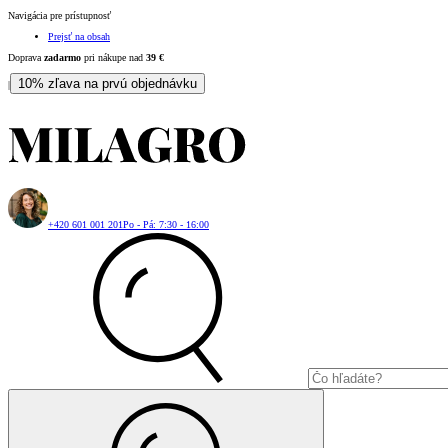
Navigácia pre prístupnosť
Prejsť na obsah
Doprava
zadarmo
pri nákupe nad
39
€
10% zľava na prvú objednávku
|
+420 601 001 201
Po - Pá: 7:30 - 16:00