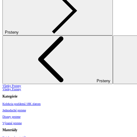
Prsteny
Prsteny
Všetky Prsteny
Všetky Prsteny
Kategórie
Kolekcia pozlátená 18K zlatom
Jednoduché prstene
Disney prstene
Výrazné prstene
Materiály