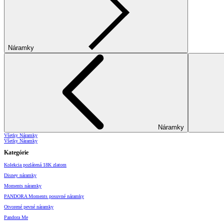
Náramky
Náramky
Všetky Náramky
Všetky Náramky
Kategórie
Kolekcia pozlátená 18K zlatom
Disney náramky
Moments náramky
PANDORA Moments posuvné náramky
Otvorené pevné náramky
Pandora Me