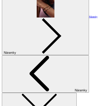
Náramky
Náramky
Náramky