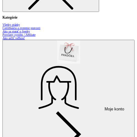
Kategórie
Všetky otázky
Certifikácia a overenie pravosti
Ako sa starať o šperky
Provízny systém / Affiliate
Ako určiť veľkosť
Moje konto