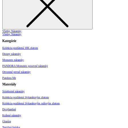
Všetky Náramky
Všetky Náramky
Kategórie
Kolekcia pozlátená 18K zlatom
Disney náramky
Moments náramky
PANDORA Moments posuvné náramky
Otvorené pevné náramky
Pandora Me
Materiály
Strieborné náramky
Kolekcia pozlátená 14-karátovým zlatom
Kolekcia pozlátená 14-karátovým ružovým zlatom
Dvojfarebné
Kožené náramky
Glazúra
Textilná šnúrka