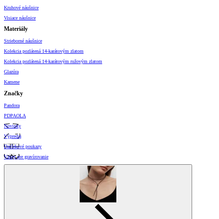
Kruhové náušnice
Visiace náušnice
Materiály
Strieborné náušnice
Kolekcia pozlátená 14-karátovým zlatom
Kolekcia pozlátená 14-karátovým ružovým zlatom
Glazúra
Kamene
Značky
Pandora
PDPAOLA
Novinky
Výpredaj
Darčekové poukazy
Vzory pre gravírovanie