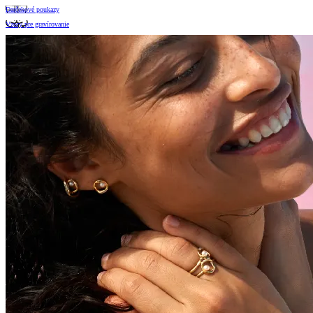
Darčekové poukazy
Vzory pre gravírovanie