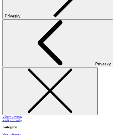
Prívesky
Prívesky
Všetky Prívesky
Všetky Prívesky
Kategórie
Visací přívěsky