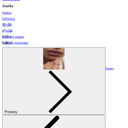
Značky
Pandora
PDPAOLA
Novinky
Výpredaj
Darčekové poukazy
Vzory pre gravírovanie
Prsteny
Prsteny