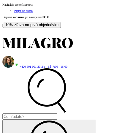
Navigácia pre prístupnosť
Prejsť na obsah
Doprava
zadarmo
pri nákupe nad
39
€
10% zľava na prvú objednávku
|
+420 601 001 201
Po - Pá: 7:30 - 16:00