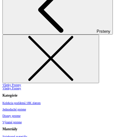
Prsteny
Všetky Prsteny
Všetky Prsteny
Kategórie
Kolekcia pozlátená 18K zlatom
Jednoduché prstene
Disney prstene
Výrazné prstene
Materiály
Strieborné materiály