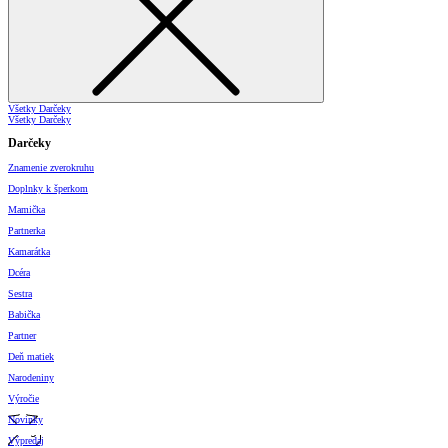
Všetky Darčeky
Všetky Darčeky
Darčeky
Znamenie zverokruhu
Doplnky k šperkom
Mamička
Partnerka
Kamarátka
Dcéra
Sestra
Babička
Partner
Deň matiek
Narodeniny
Výročie
Novinky
Výpredaj