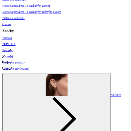
Kolekcia pozlátená 14-karátovým zlatom
Kolekcia pozlátená 14-karátovým ružovým zlatom
Prstene s kameňmi
Glazúra
Značky
Pandora
PDPAOLA
Novinky
Výpredaj
Darčekové poukazy
Vzory pre gravírovanie
Náušnice