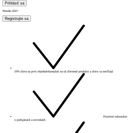
Prihlásiť sa
Nemáte účet?
Registrujte sa
10% zľava na prvú objednávku
neplatí na už zľavnené produkty a zľavy sa nesčítajú
Prioritné informácie
o podujatiach a novinkách