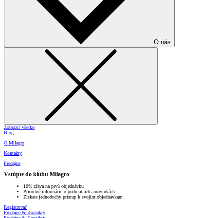
O nás
Zobraziť všetko
Blog
O Milagro
Kontakty
Predajne
Vstúpte do klubu Milagro
10% zľava na prvú objednávku
Prioritné informácie o podujatiach a novinkách
Získate jednoduchý prístup k svojim objednávkam
Registrovať
Predajne & Kontakty
Predajne & Kontakty