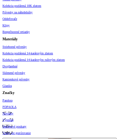
Kolekcia pozlátená 18K zlatom
Prívesky na náhrdelníky
Oddeľovače
Klipy
Bezpečnostné retiazky
Materiály
Strieborné prívesky
Kolekcia pozlátená 14-karátovým zlatom
Kolekcia pozlátená 14-karátovým ružovým zlatom
Dvojfarebné
Sklenené prívesky
Kamienkové prívesky
Glazúra
Značky
Pandora
PDPAOLA
Novinky
Výpredaj
Darčekové poukazy
Vzory pre gravírovanie