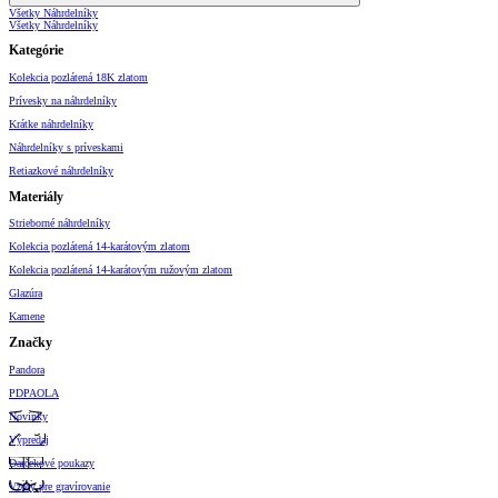
Všetky Náhrdelníky
Všetky Náhrdelníky
Kategórie
Kolekcia pozlátená 18K zlatom
Prívesky na náhrdelníky
Krátke náhrdelníky
Náhrdelníky s príveskami
Retiazkové náhrdelníky
Materiály
Strieborné náhrdelníky
Kolekcia pozlátená 14-karátovým zlatom
Kolekcia pozlátená 14-karátovým ružovým zlatom
Glazúra
Kamene
Značky
Pandora
PDPAOLA
Novinky
Výpredaj
Darčekové poukazy
Vzory pre gravírovanie