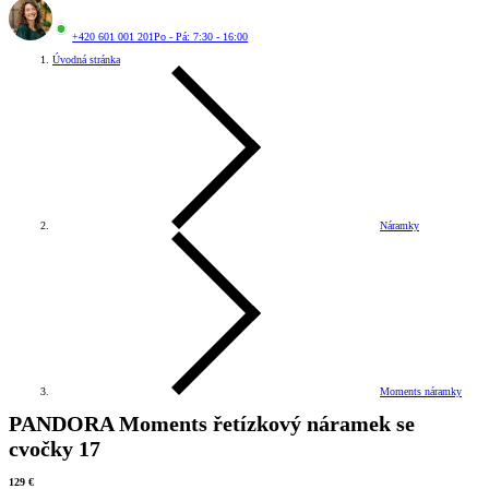
+420 601 001 201
Po - Pá: 7:30 - 16:00
Úvodná stránka
Náramky
Moments náramky
PANDORA Moments řetízkový náramek se
cvočky 17
129 €