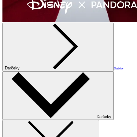
Darčeky
Darčeky
Darčeky