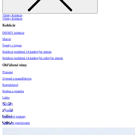
Všetky Kolekcie
Všetky Kolekcie
Kolekcie
DISNEY kolekcia
Marvel
Šperky s logom
Kolekcia pozlátená 14-karátovým zlatom
Kolekcia pozlátená 14-karátovým ružovým zlatom
Obľúbené témy
Písmená
Zvieratá a maznáčikovia
Rozprávkové
Rodina a priatelia
Láska
Novinky
Výpredaj
Darčekové poukazy
Vzory pre gravírovanie