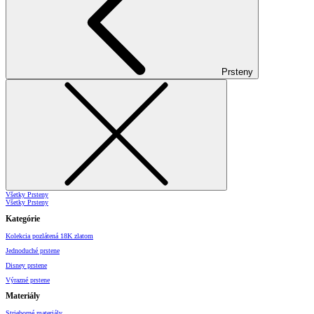
Prsteny
Všetky Prsteny
Všetky Prsteny
Kategórie
Kolekcia pozlátená 18K zlatom
Jednoduché prstene
Disney prstene
Výrazné prstene
Materiály
Strieborné materiály