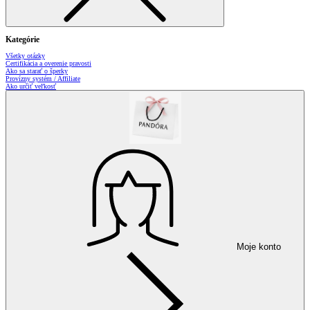
Kategórie
Všetky otázky
Certifikácia a overenie pravosti
Ako sa starať o šperky
Provízny systém / Affiliate
Ako určiť veľkosť
Moje konto