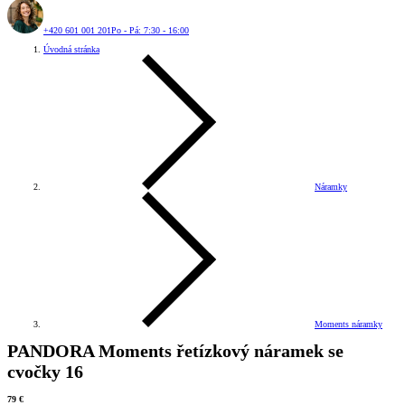
+420 601 001 201
Po - Pá: 7:30 - 16:00
Úvodná stránka
Náramky
Moments náramky
PANDORA Moments řetízkový náramek se
cvočky 16
79 €