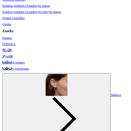
Kolekcia pozlátená 14-karátovým zlatom
Kolekcia pozlátená 14-karátovým ružovým zlatom
Prstene s kameňmi
Glazúra
Značky
Pandora
PDPAOLA
Novinky
Výpredaj
Darčekové poukazy
Vzory pre gravírovanie
Náušnice