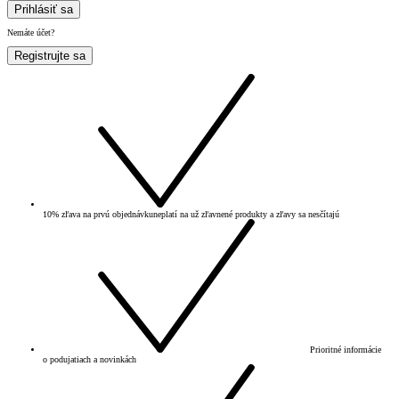
Prihlásiť sa
Nemáte účet?
Registrujte sa
10% zľava na prvú objednávku
neplatí na už zľavnené produkty a zľavy sa nesčítajú
Prioritné informácie
o podujatiach a novinkách