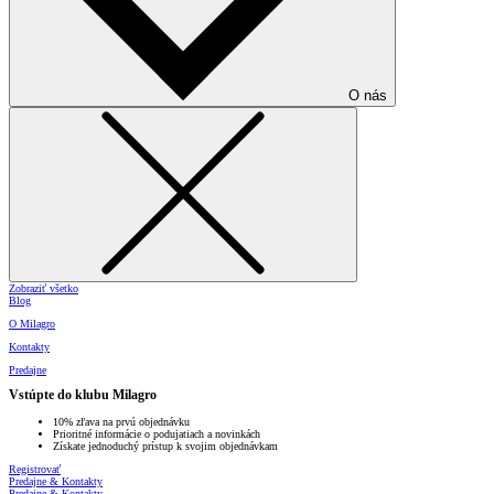
O nás
Zobraziť všetko
Blog
O Milagro
Kontakty
Predajne
Vstúpte do klubu Milagro
10% zľava na prvú objednávku
Prioritné informácie o podujatiach a novinkách
Získate jednoduchý prístup k svojim objednávkam
Registrovať
Predajne & Kontakty
Predajne & Kontakty