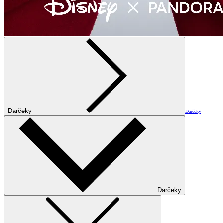
Darčeky
Darčeky
Darčeky