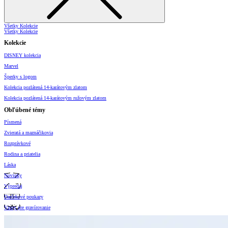
Všetky Kolekcie
Všetky Kolekcie
Kolekcie
DISNEY kolekcia
Marvel
Šperky s logom
Kolekcia pozlátená 14-karátovým zlatom
Kolekcia pozlátená 14-karátovým ružovým zlatom
Obľúbené témy
Písmená
Zvieratá a maznáčikovia
Rozprávkové
Rodina a priatelia
Láska
Novinky
Výpredaj
Darčekové poukazy
Vzory pre gravírovanie