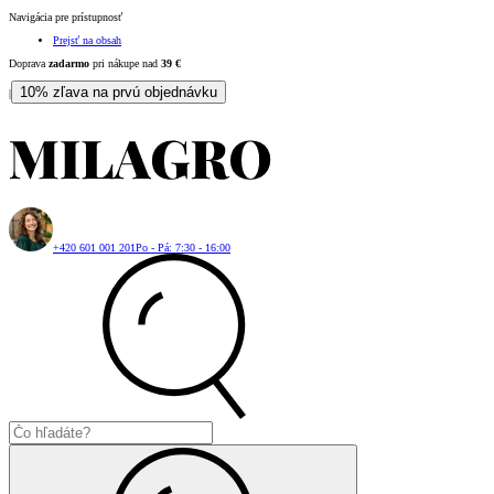
Navigácia pre prístupnosť
Prejsť na obsah
Doprava
zadarmo
pri nákupe nad
39
€
10% zľava na prvú objednávku
|
+420 601 001 201
Po - Pá: 7:30 - 16:00