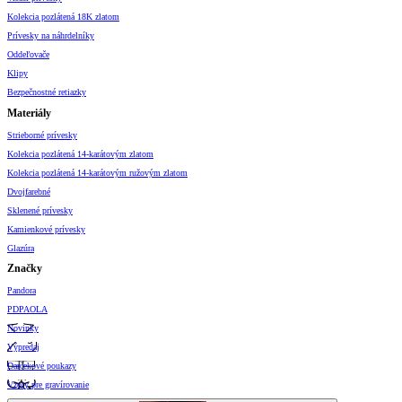
Kolekcia pozlátená 18K zlatom
Prívesky na náhrdelníky
Oddeľovače
Klipy
Bezpečnostné retiazky
Materiály
Strieborné prívesky
Kolekcia pozlátená 14-karátovým zlatom
Kolekcia pozlátená 14-karátovým ružovým zlatom
Dvojfarebné
Sklenené prívesky
Kamienkové prívesky
Glazúra
Značky
Pandora
PDPAOLA
Novinky
Výpredaj
Darčekové poukazy
Vzory pre gravírovanie