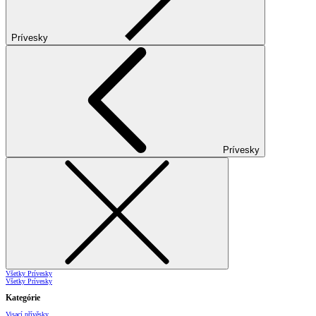
Prívesky
Prívesky
Všetky Prívesky
Všetky Prívesky
Kategórie
Visací přívěsky