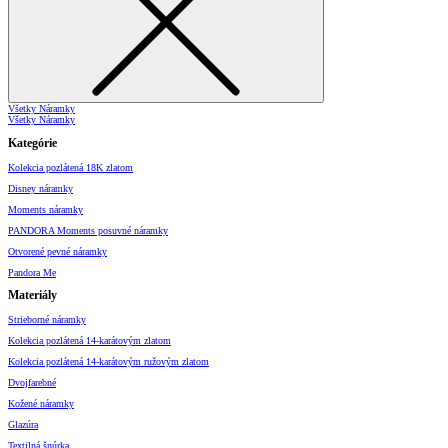
Všetky Náramky
Všetky Náramky
Kategórie
Kolekcia pozlátená 18K zlatom
Disney náramky
Moments náramky
PANDORA Moments posuvné náramky
Otvorené pevné náramky
Pandora Me
Materiály
Strieborné náramky
Kolekcia pozlátená 14-karátovým zlatom
Kolekcia pozlátená 14-karátovým ružovým zlatom
Dvojfarebné
Kožené náramky
Glazúra
Textilná šnúrka