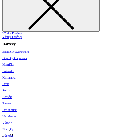
Všetky Darčeky
Všetky Darčeky
Darčeky
Znamenie zverokruhu
Doplnky k šperkom
Mamička
Partnerka
Kamarátka
Dcéra
Sestra
Babička
Partner
Deň matiek
Narodeniny
Výročie
Novinky
Výpredaj