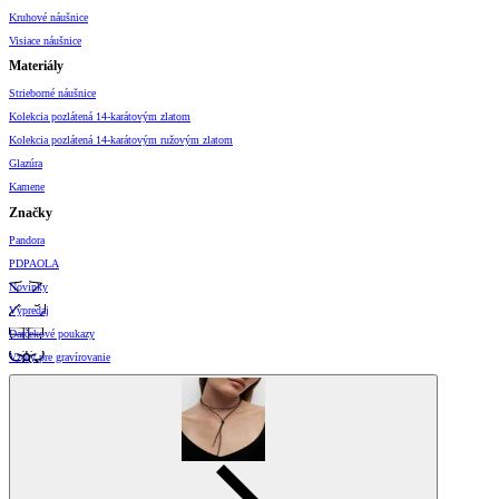
Kruhové náušnice
Visiace náušnice
Materiály
Strieborné náušnice
Kolekcia pozlátená 14-karátovým zlatom
Kolekcia pozlátená 14-karátovým ružovým zlatom
Glazúra
Kamene
Značky
Pandora
PDPAOLA
Novinky
Výpredaj
Darčekové poukazy
Vzory pre gravírovanie