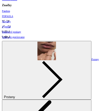
Značky
Pandora
PDPAOLA
Novinky
Výpredaj
Darčekové poukazy
Vzory pre gravírovanie
Prsteny
Prsteny