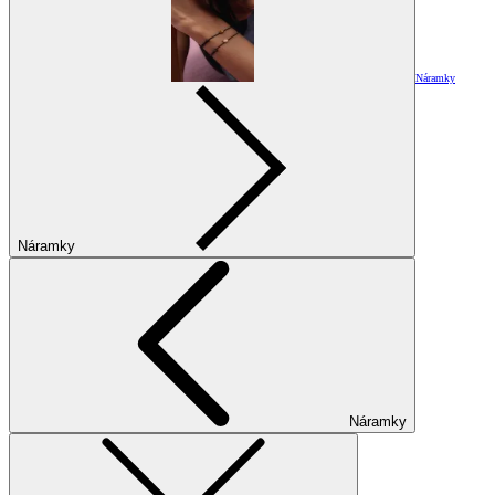
Náramky
Náramky
Náramky