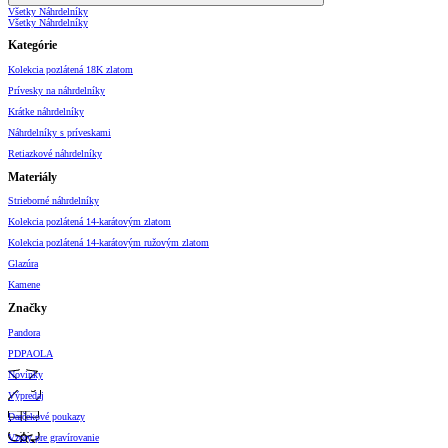
Všetky Náhrdelníky
Všetky Náhrdelníky
Kategórie
Kolekcia pozlátená 18K zlatom
Prívesky na náhrdelníky
Krátke náhrdelníky
Náhrdelníky s príveskami
Retiazkové náhrdelníky
Materiály
Strieborné náhrdelníky
Kolekcia pozlátená 14-karátovým zlatom
Kolekcia pozlátená 14-karátovým ružovým zlatom
Glazúra
Kamene
Značky
Pandora
PDPAOLA
Novinky
Výpredaj
Darčekové poukazy
Vzory pre gravírovanie