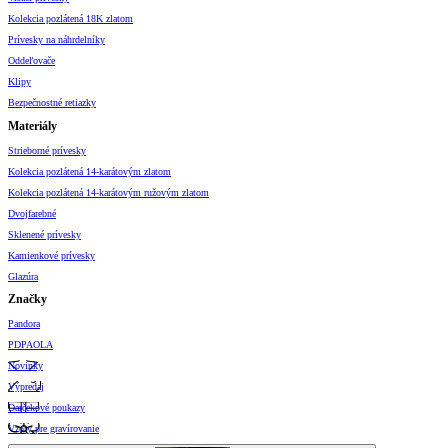
Kolekcia pozlátená 18K zlatom
Prívesky na náhrdelníky
Oddeľovače
Klipy
Bezpečnostné retiazky
Materiály
Strieborné prívesky
Kolekcia pozlátená 14-karátovým zlatom
Kolekcia pozlátená 14-karátovým ružovým zlatom
Dvojfarebné
Sklenené prívesky
Kamienkové prívesky
Glazúra
Značky
Pandora
PDPAOLA
Novinky
Výpredaj
Darčekové poukazy
Vzory pre gravírovanie