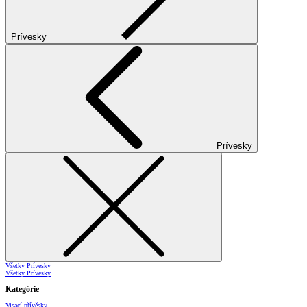
Prívesky
Prívesky
Všetky Prívesky
Všetky Prívesky
Kategórie
Visací přívěsky