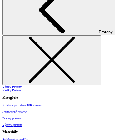
Prsteny
Všetky Prsteny
Všetky Prsteny
Kategórie
Kolekcia pozlátená 18K zlatom
Jednoduché prstene
Disney prstene
Výrazné prstene
Materiály
Strieborné materiály