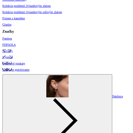
Kolekcia pozlátená 14-karátovým zlatom
Kolekcia pozlátená 14-karátovým ružovým zlatom
Prstene s kameňmi
Glazúra
Značky
Pandora
PDPAOLA
Novinky
Výpredaj
Darčekové poukazy
Vzory pre gravírovanie
Náušnice