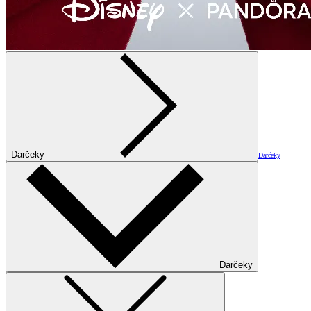
Darčeky
Darčeky
Darčeky