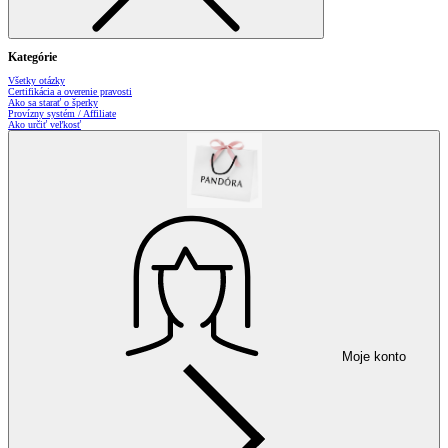
Kategórie
Všetky otázky
Certifikácia a overenie pravosti
Ako sa starať o šperky
Provízny systém / Affiliate
Ako určiť veľkosť
Moje konto