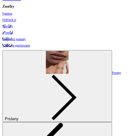
Značky
Pandora
PDPAOLA
Novinky
Výpredaj
Darčekové poukazy
Vzory pre gravírovanie
Prsteny
Prsteny