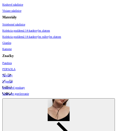
Kruhové náušnice
Visiace náušnice
Materiály
Strieborné náušnice
Kolekcia pozlátená 14-karátovým zlatom
Kolekcia pozlátená 14-karátovým ružovým zlatom
Glazúra
Kamene
Značky
Pandora
PDPAOLA
Novinky
Výpredaj
Darčekové poukazy
Vzory pre gravírovanie