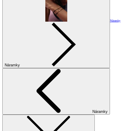
Náramky
Náramky
Náramky