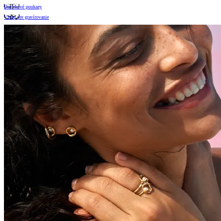
Darčekové poukazy
Vzory pre gravírovanie