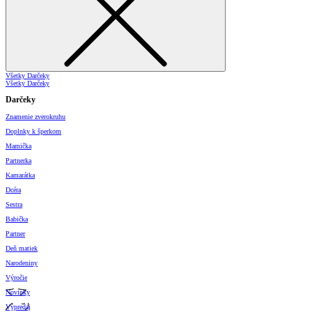
Všetky Darčeky
Všetky Darčeky
Darčeky
Znamenie zverokruhu
Doplnky k šperkom
Mamička
Partnerka
Kamarátka
Dcéra
Sestra
Babička
Partner
Deň matiek
Narodeniny
Výročie
Novinky
Výpredaj