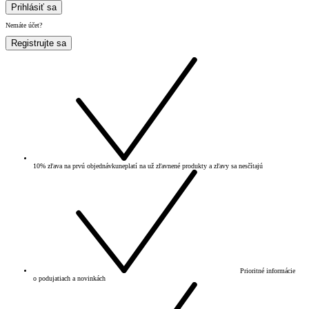
Prihlásiť sa
Nemáte účet?
Registrujte sa
10% zľava na prvú objednávku
neplatí na už zľavnené produkty a zľavy sa nesčítajú
Prioritné informácie
o podujatiach a novinkách