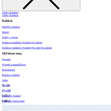
Všetky Kolekcie
Všetky Kolekcie
Kolekcie
DISNEY kolekcia
Marvel
Šperky s logom
Kolekcia pozlátená 14-karátovým zlatom
Kolekcia pozlátená 14-karátovým ružovým zlatom
Obľúbené témy
Písmená
Zvieratá a maznáčikovia
Rozprávkové
Rodina a priatelia
Láska
Novinky
Výpredaj
Darčekové poukazy
Vzory pre gravírovanie