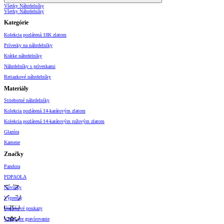
Všetky Náhrdelníky
Všetky Náhrdelníky
Kategórie
Kolekcia pozlátená 18K zlatom
Prívesky na náhrdelníky
Krátke náhrdelníky
Náhrdelníky s príveskami
Retiazkové náhrdelníky
Materiály
Strieborné náhrdelníky
Kolekcia pozlátená 14-karátovým zlatom
Kolekcia pozlátená 14-karátovým ružovým zlatom
Glazúra
Kamene
Značky
Pandora
PDPAOLA
Novinky
Výpredaj
Darčekové poukazy
Vzory pre gravírovanie