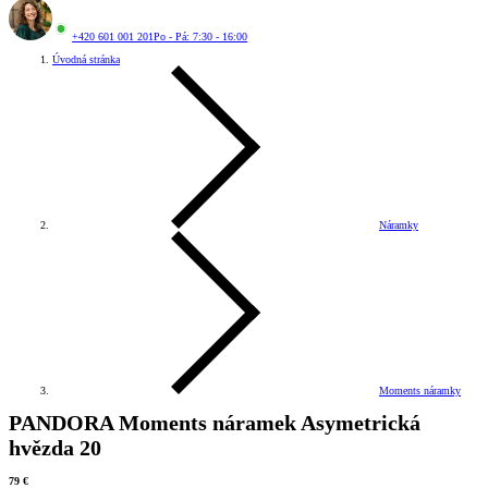
+420 601 001 201
Po - Pá: 7:30 - 16:00
Úvodná stránka
Náramky
Moments náramky
PANDORA Moments náramek Asymetrická
hvězda 20
79 €