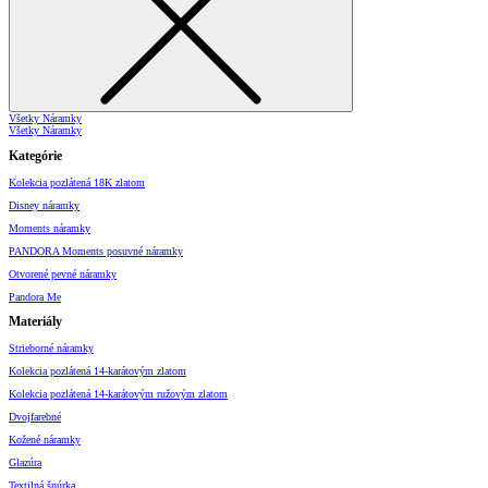
Všetky Náramky
Všetky Náramky
Kategórie
Kolekcia pozlátená 18K zlatom
Disney náramky
Moments náramky
PANDORA Moments posuvné náramky
Otvorené pevné náramky
Pandora Me
Materiály
Strieborné náramky
Kolekcia pozlátená 14-karátovým zlatom
Kolekcia pozlátená 14-karátovým ružovým zlatom
Dvojfarebné
Kožené náramky
Glazúra
Textilná šnúrka