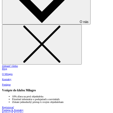
O nás
Zobraziť všetko
Blog
O Milagro
Kontakty
Predajne
Vstúpte do klubu Milagro
10% zľava na prvú objednávku
Prioritné informácie o podujatiach a novinkách
Získate jednoduchý prístup k svojim objednávkam
Registrovať
Predajne & Kontakty
Predajne & Kontakty