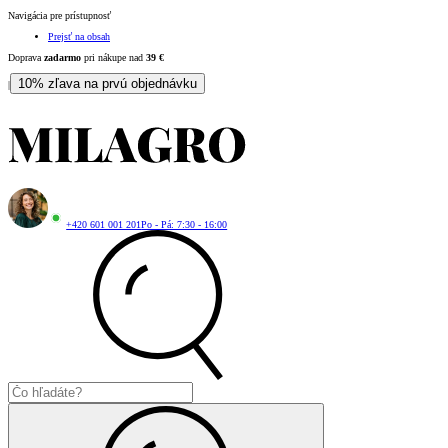
Navigácia pre prístupnosť
Prejsť na obsah
Doprava
zadarmo
pri nákupe nad
39
€
10% zľava na prvú objednávku
|
+420 601 001 201
Po - Pá: 7:30 - 16:00