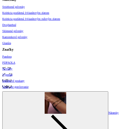
Strieborné prívesky
Kolekcia pozlátená 14-karátovým zlatom
Kolekcia pozlátená 14-karátovým ružovým zlatom
Dvojfarebné
Sklenené prívesky
Kamienkové prívesky
Glazúra
Značky
Pandora
PDPAOLA
Novinky
Výpredaj
Darčekové poukazy
Vzory pre gravírovanie
Náramky