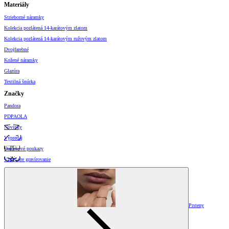
Materiály
Strieborné náramky
Kolekcia pozlátená 14-karátovým zlatom
Kolekcia pozlátená 14-karátovým ružovým zlatom
Dvojfarebné
Kožené náramky
Glazúra
Textilná šnúrka
Značky
Pandora
PDPAOLA
Novinky
Výpredaj
Darčekové poukazy
Vzory pre gravírovanie
Prsteny