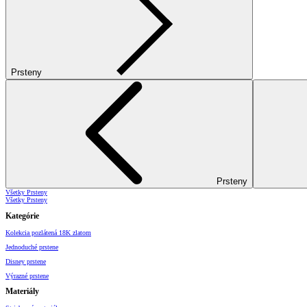
Prsteny
Prsteny
Všetky Prsteny
Všetky Prsteny
Kategórie
Kolekcia pozlátená 18K zlatom
Jednoduché prstene
Disney prstene
Výrazné prstene
Materiály