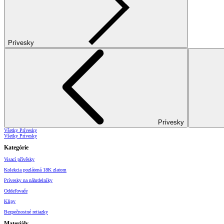
Prívesky
Prívesky
Všetky Prívesky
Všetky Prívesky
Kategórie
Visací přívěsky
Kolekcia pozlátená 18K zlatom
Prívesky na náhrdelníky
Oddeľovače
Klipy
Bezpečnostné retiazky
Materiály