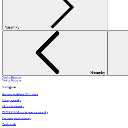
Náramky
Náramky
Všetky Náramky
Všetky Náramky
Kategórie
Kolekcia pozlátená 18K zlatom
Disney náramky
Moments náramky
PANDORA Moments posuvné náramky
Otvorené pevné náramky
Pandora Me