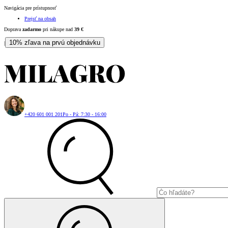
Navigácia pre prístupnosť
Prejsť na obsah
Doprava
zadarmo
pri nákupe nad
39
€
10% zľava na prvú objednávku
|
+420 601 001 201
Po - Pá: 7:30 - 16:00