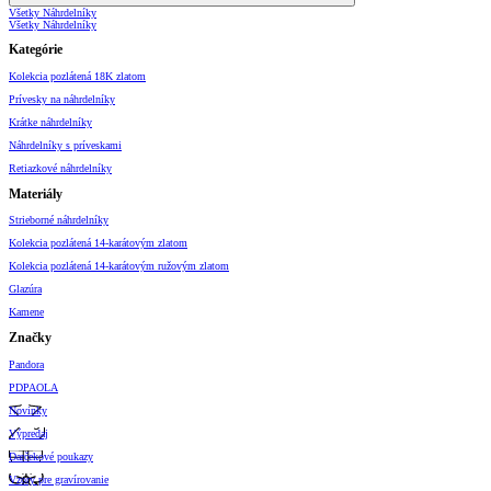
Všetky Náhrdelníky
Všetky Náhrdelníky
Kategórie
Kolekcia pozlátená 18K zlatom
Prívesky na náhrdelníky
Krátke náhrdelníky
Náhrdelníky s príveskami
Retiazkové náhrdelníky
Materiály
Strieborné náhrdelníky
Kolekcia pozlátená 14-karátovým zlatom
Kolekcia pozlátená 14-karátovým ružovým zlatom
Glazúra
Kamene
Značky
Pandora
PDPAOLA
Novinky
Výpredaj
Darčekové poukazy
Vzory pre gravírovanie