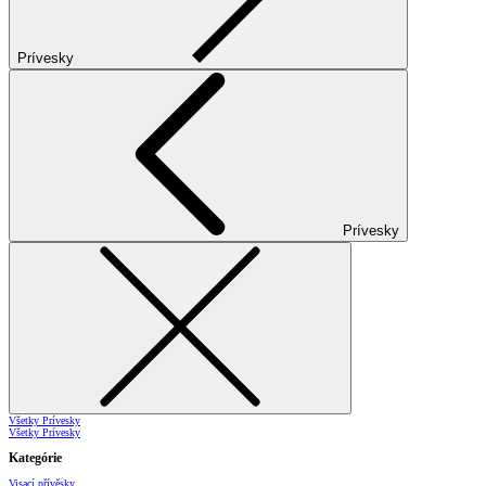
Prívesky
Prívesky
Všetky Prívesky
Všetky Prívesky
Kategórie
Visací přívěsky