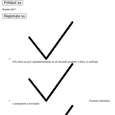
Prihlásiť sa
Nemáte účet?
Registrujte sa
10% zľava na prvú objednávku
neplatí na už zľavnené produkty a zľavy sa nesčítajú
Prioritné informácie
o podujatiach a novinkách