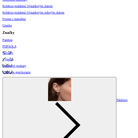
Kolekcia pozlátená 14-karátovým zlatom
Kolekcia pozlátená 14-karátovým ružovým zlatom
Prstene s kameňmi
Glazúra
Značky
Pandora
PDPAOLA
Novinky
Výpredaj
Darčekové poukazy
Vzory pre gravírovanie
Náušnice