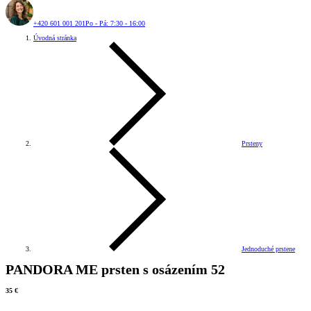
+420 601 001 201
Po - Pá: 7:30 - 16:00
Úvodná stránka
Prsteny
Jednoduché prstene
PANDORA ME prsten s osázením 52
35 €