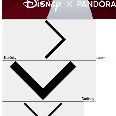
Darčeky
Darčeky
Darčeky