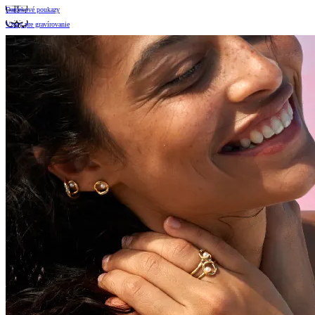
Darčekové poukazy
Vzory pre gravírovanie