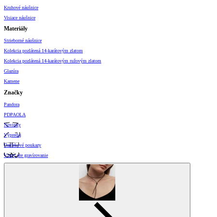
Kruhové náušnice
Visiace náušnice
Materiály
Strieborné náušnice
Kolekcia pozlátená 14-karátovým zlatom
Kolekcia pozlátená 14-karátovým ružovým zlatom
Glazúra
Kamene
Značky
Pandora
PDPAOLA
Novinky
Výpredaj
Darčekové poukazy
Vzory pre gravírovanie