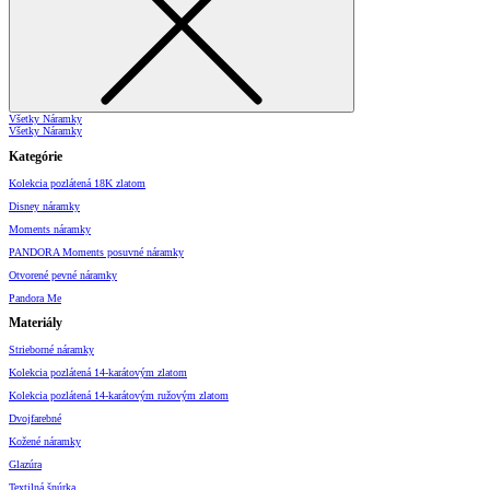
Všetky Náramky
Všetky Náramky
Kategórie
Kolekcia pozlátená 18K zlatom
Disney náramky
Moments náramky
PANDORA Moments posuvné náramky
Otvorené pevné náramky
Pandora Me
Materiály
Strieborné náramky
Kolekcia pozlátená 14-karátovým zlatom
Kolekcia pozlátená 14-karátovým ružovým zlatom
Dvojfarebné
Kožené náramky
Glazúra
Textilná šnúrka