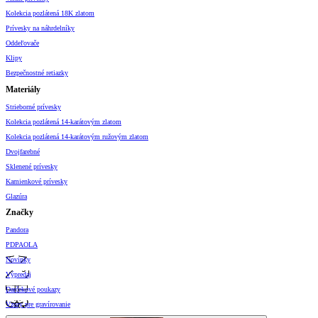
Kolekcia pozlátená 18K zlatom
Prívesky na náhrdelníky
Oddeľovače
Klipy
Bezpečnostné retiazky
Materiály
Strieborné prívesky
Kolekcia pozlátená 14-karátovým zlatom
Kolekcia pozlátená 14-karátovým ružovým zlatom
Dvojfarebné
Sklenené prívesky
Kamienkové prívesky
Glazúra
Značky
Pandora
PDPAOLA
Novinky
Výpredaj
Darčekové poukazy
Vzory pre gravírovanie