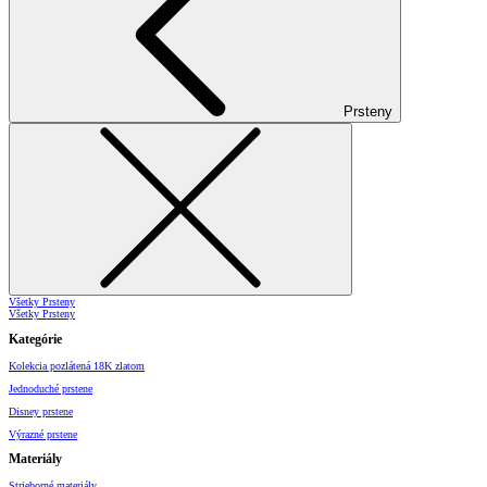
Prsteny
Všetky Prsteny
Všetky Prsteny
Kategórie
Kolekcia pozlátená 18K zlatom
Jednoduché prstene
Disney prstene
Výrazné prstene
Materiály
Strieborné materiály