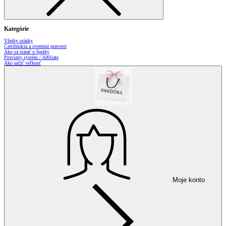
Kategórie
Všetky otázky
Certifikácia a overenie pravosti
Ako sa starať o šperky
Provízny systém / Affiliate
Ako určiť veľkosť
Moje konto