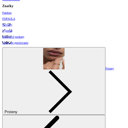
Značky
Pandora
PDPAOLA
Novinky
Výpredaj
Darčekové poukazy
Vzory pre gravírovanie
Prsteny
Prsteny