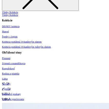
Všetky Kolekcie
Všetky Kolekcie
Kolekcie
DISNEY kolekcia
Marvel
Šperky s logom
Kolekcia pozlátená 14-karátovým zlatom
Kolekcia pozlátená 14-karátovým ružovým zlatom
Obľúbené témy
Písmená
Zvieratá a maznáčikovia
Rozprávkové
Rodina a priatelia
Láska
Novinky
Výpredaj
Darčekové poukazy
Vzory pre gravírovanie