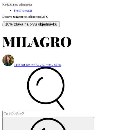
Navigácia pre prístupnosť
Prejsť na obsah
Doprava
zadarmo
pri nákupe nad
39
€
10% zľava na prvú objednávku
|
+420 601 001 201
Po - Pá: 7:30 - 16:00