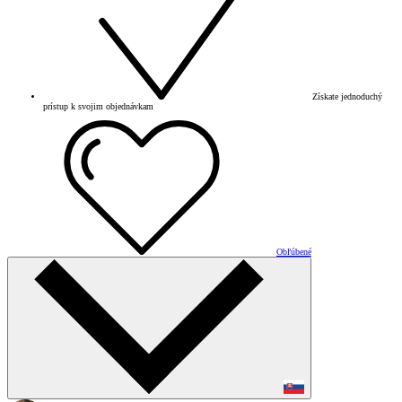
Získate jednoduchý
prístup k svojim objednávkam
Obľúbené