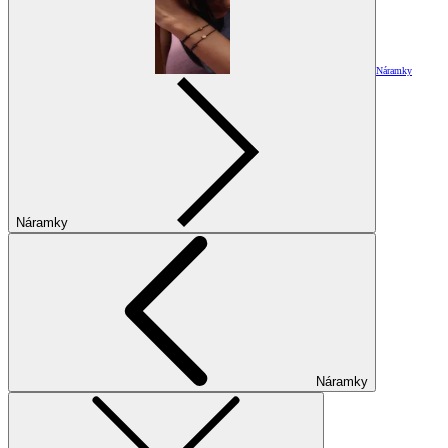
Náramky
Náramky
Náramky