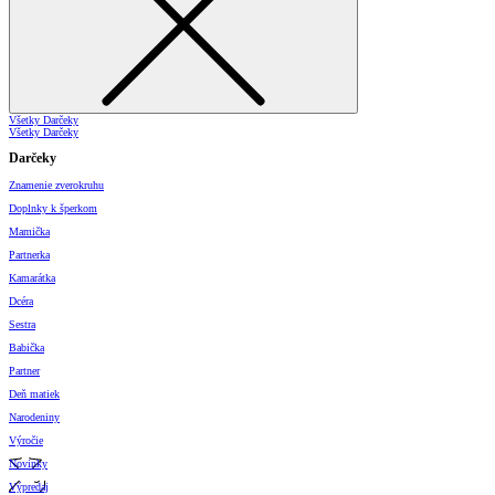
Všetky Darčeky
Všetky Darčeky
Darčeky
Znamenie zverokruhu
Doplnky k šperkom
Mamička
Partnerka
Kamarátka
Dcéra
Sestra
Babička
Partner
Deň matiek
Narodeniny
Výročie
Novinky
Výpredaj