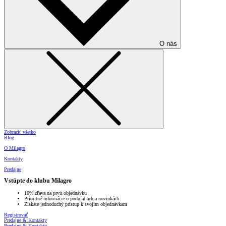
O nás
Zobraziť všetko
Blog
O Milagro
Kontakty
Predajne
Vstúpte do klubu Milagro
10% zľava na prvú objednávku
Prioritné informácie o podujatiach a novinkách
Získate jednoduchý prístup k svojim objednávkam
Registrovať
Predajne & Kontakty
Predajne & Kontakty