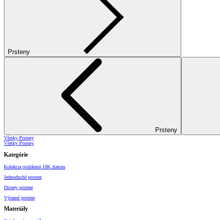
Prsteny
Prsteny
Všetky Prsteny
Všetky Prsteny
Kategórie
Kolekcia pozlátená 18K zlatom
Jednoduché prstene
Disney prstene
Výrazné prstene
Materiály