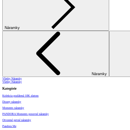
Náramky
Náramky
Všetky Náramky
Všetky Náramky
Kategórie
Kolekcia pozlátená 18K zlatom
Disney náramky
Moments náramky
PANDORA Moments posuvné náramky
Otvorené pevné náramky
Pandora Me