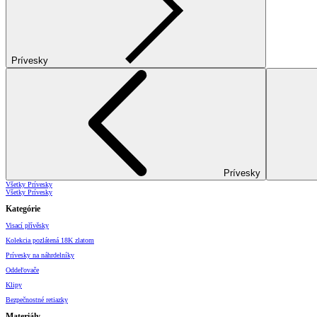
Prívesky
Prívesky
Všetky Prívesky
Všetky Prívesky
Kategórie
Visací přívěsky
Kolekcia pozlátená 18K zlatom
Prívesky na náhrdelníky
Oddeľovače
Klipy
Bezpečnostné retiazky
Materiály