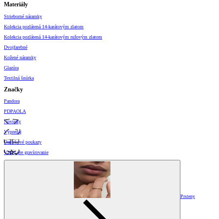
Materiály
Strieborné náramky
Kolekcia pozlátená 14-karátovým zlatom
Kolekcia pozlátená 14-karátovým ružovým zlatom
Dvojfarebné
Kožené náramky
Glazúra
Textilná šnúrka
Značky
Pandora
PDPAOLA
Novinky
Výpredaj
Darčekové poukazy
Vzory pre gravírovanie
Prsteny