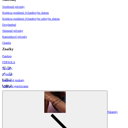
Strieborné prívesky
Kolekcia pozlátená 14-karátovým zlatom
Kolekcia pozlátená 14-karátovým ružovým zlatom
Dvojfarebné
Sklenené prívesky
Kamienkové prívesky
Glazúra
Značky
Pandora
PDPAOLA
Novinky
Výpredaj
Darčekové poukazy
Vzory pre gravírovanie
Náramky