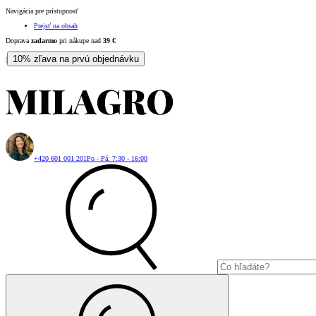
Navigácia pre prístupnosť
Prejsť na obsah
Doprava
zadarmo
pri nákupe nad
39
€
10% zľava na prvú objednávku
|
+420 601 001 201
Po - Pá: 7:30 - 16:00