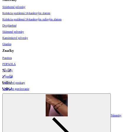
Strieborné prívesky
Kolekcia pozlátená 14-karátovým zlatom
Kolekcia pozlátená 14-karátovým ružovým zlatom
Dvojfarebné
Sklenené prívesky
Kamienkové prívesky
Glazúra
Značky
Pandora
PDPAOLA
Novinky
Výpredaj
Darčekové poukazy
Vzory pre gravírovanie
Náramky