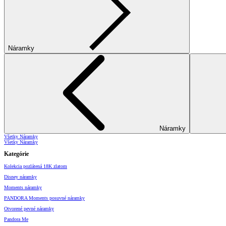
Náramky
Náramky
Všetky Náramky
Všetky Náramky
Kategórie
Kolekcia pozlátená 18K zlatom
Disney náramky
Moments náramky
PANDORA Moments posuvné náramky
Otvorené pevné náramky
Pandora Me