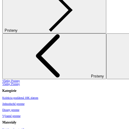
Prsteny
Prsteny
Všetky Prsteny
Všetky Prsteny
Kategórie
Kolekcia pozlátená 18K zlatom
Jednoduché prstene
Disney prstene
Výrazné prstene
Materiály