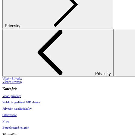
Prívesky
Prívesky
Všetky Prívesky
Všetky Prívesky
Kategórie
Visací přívěsky
Kolekcia pozlátená 18K zlatom
Prívesky na náhrdelníky
Oddeľovače
Klipy
Bezpečnostné retiazky
Materiály