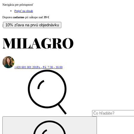
Navigácia pre prístupnosť
Prejsť na obsah
Doprava
zadarmo
pri nákupe nad
39
€
10% zľava na prvú objednávku
|
+420 601 001 201
Po - Pá: 7:30 - 16:00