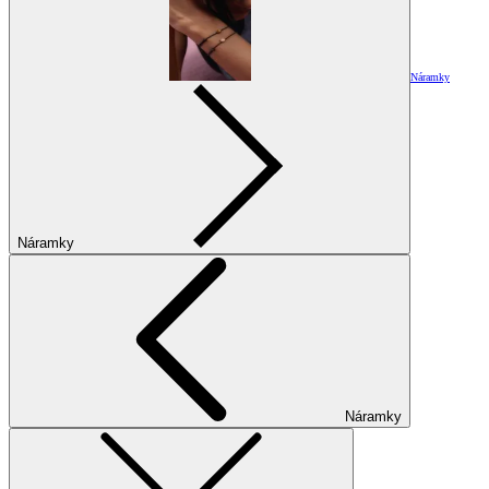
Náramky
Náramky
Náramky