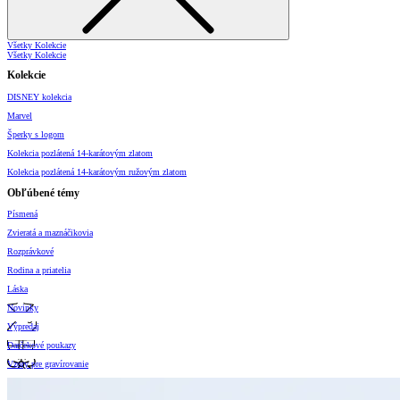
Všetky Kolekcie
Všetky Kolekcie
Kolekcie
DISNEY kolekcia
Marvel
Šperky s logom
Kolekcia pozlátená 14-karátovým zlatom
Kolekcia pozlátená 14-karátovým ružovým zlatom
Obľúbené témy
Písmená
Zvieratá a maznáčikovia
Rozprávkové
Rodina a priatelia
Láska
Novinky
Výpredaj
Darčekové poukazy
Vzory pre gravírovanie