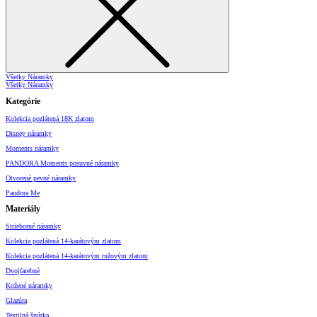
Všetky Náramky
Všetky Náramky
Kategórie
Kolekcia pozlátená 18K zlatom
Disney náramky
Moments náramky
PANDORA Moments posuvné náramky
Otvorené pevné náramky
Pandora Me
Materiály
Strieborné náramky
Kolekcia pozlátená 14-karátovým zlatom
Kolekcia pozlátená 14-karátovým ružovým zlatom
Dvojfarebné
Kožené náramky
Glazúra
Textilná šnúrka