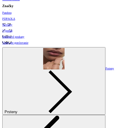
Značky
Pandora
PDPAOLA
Novinky
Výpredaj
Darčekové poukazy
Vzory pre gravírovanie
Prsteny
Prsteny