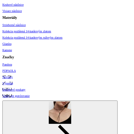
Kruhové náušnice
Visiace náušnice
Materiály
Strieborné náušnice
Kolekcia pozlátená 14-karátovým zlatom
Kolekcia pozlátená 14-karátovým ružovým zlatom
Glazúra
Kamene
Značky
Pandora
PDPAOLA
Novinky
Výpredaj
Darčekové poukazy
Vzory pre gravírovanie