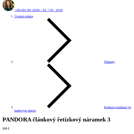
+420 601 001 201
Po - Pá: 7:30 - 16:00
Úvodná stránka
Náramky
Kolekcia pozlátená 14-
karátovým zlatom
PANDORA článkový řetízkový náramek 3
119 €