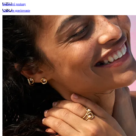
Darčekové poukazy
Vzory pre gravírovanie