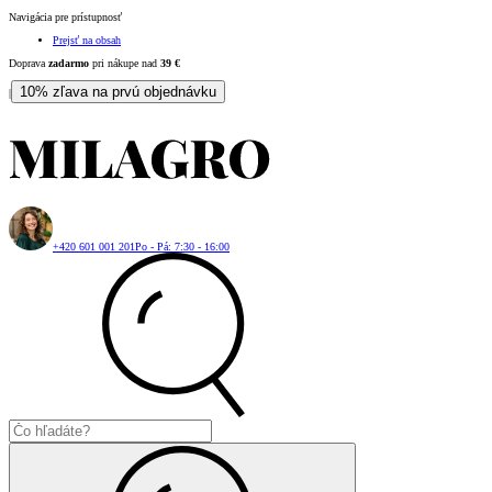
Navigácia pre prístupnosť
Prejsť na obsah
Doprava
zadarmo
pri nákupe nad
39
€
10% zľava na prvú objednávku
|
+420 601 001 201
Po - Pá: 7:30 - 16:00