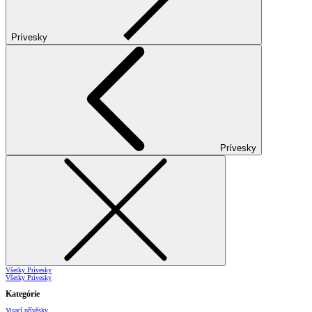
Prívesky
Prívesky
Všetky Prívesky
Všetky Prívesky
Kategórie
Visací přívěsky