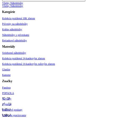
Všetky Náhrdelníky
Všetky Náhrdelníky
Kategórie
Kolekcia pozlátená 18K zlatom
Prívesky na náhrdelníky
Krátke náhrdelníky
Náhrdelníky s príveskami
Retiazkové náhrdelníky
Materiály
Strieborné náhrdelníky
Kolekcia pozlátená 14-karátovým zlatom
Kolekcia pozlátená 14-karátovým ružovým zlatom
Glazúra
Kamene
Značky
Pandora
PDPAOLA
Novinky
Výpredaj
Darčekové poukazy
Vzory pre gravírovanie