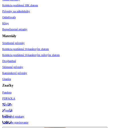
Kolekcia pozlátená 18K zlatom
Prívesky na náhrdelníky
Oddeľovače
Klipy
Bezpečnostné retiazky
Materiály
Strieborné prívesky
Kolekcia pozlátená 14-karátovým zlatom
Kolekcia pozlátená 14-karátovým ružovým zlatom
Dvojfarebné
Sklenené prívesky
Kamienkové prívesky
Glazúra
Značky
Pandora
PDPAOLA
Novinky
Výpredaj
Darčekové poukazy
Vzory pre gravírovanie