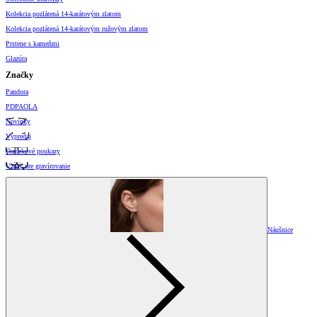
Kolekcia pozlátená 14-karátovým zlatom
Kolekcia pozlátená 14-karátovým ružovým zlatom
Prstene s kameňmi
Glazúra
Značky
Pandora
PDPAOLA
Novinky
Výpredaj
Darčekové poukazy
Vzory pre gravírovanie
Náušnice