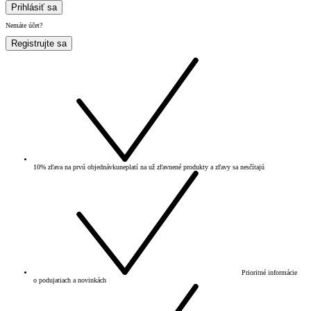
Prihlásiť sa
Nemáte účet?
Registrujte sa
10% zľava na prvú objednávku
neplatí na už zľavnené produkty a zľavy sa nesčítajú
Prioritné informácie
o podujatiach a novinkách