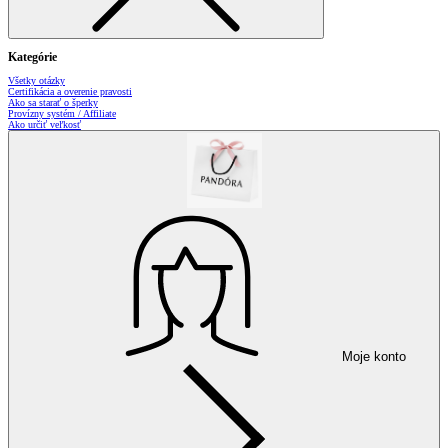
Kategórie
Všetky otázky
Certifikácia a overenie pravosti
Ako sa starať o šperky
Provízny systém / Affiliate
Ako určiť veľkosť
Moje konto