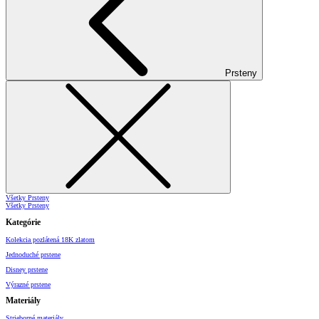
Prsteny
Všetky Prsteny
Všetky Prsteny
Kategórie
Kolekcia pozlátená 18K zlatom
Jednoduché prstene
Disney prstene
Výrazné prstene
Materiály
Strieborné materiály