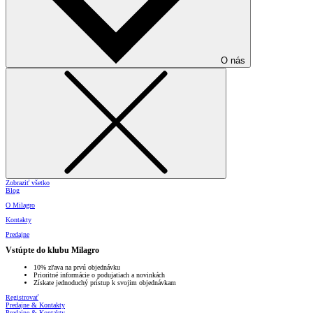
O nás
Zobraziť všetko
Blog
O Milagro
Kontakty
Predajne
Vstúpte do klubu Milagro
10% zľava na prvú objednávku
Prioritné informácie o podujatiach a novinkách
Získate jednoduchý prístup k svojim objednávkam
Registrovať
Predajne & Kontakty
Predajne & Kontakty