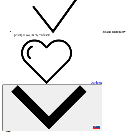
Získate jednoduchý
prístup k svojim objednávkam
Obľúbené