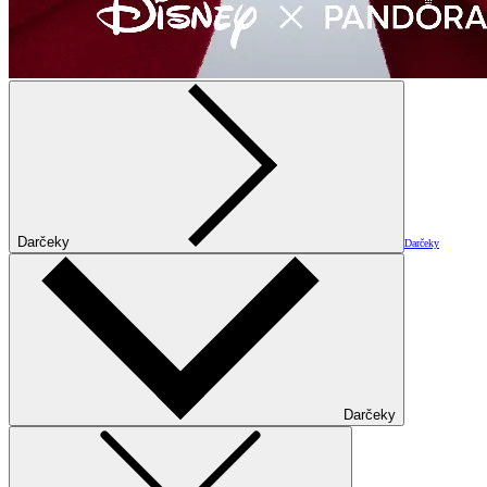
Darčeky
Darčeky
Darčeky