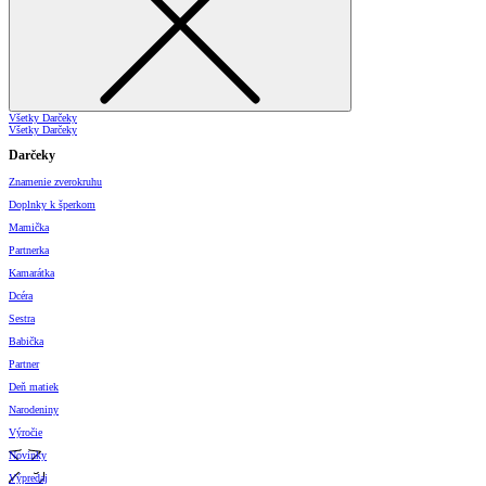
Všetky Darčeky
Všetky Darčeky
Darčeky
Znamenie zverokruhu
Doplnky k šperkom
Mamička
Partnerka
Kamarátka
Dcéra
Sestra
Babička
Partner
Deň matiek
Narodeniny
Výročie
Novinky
Výpredaj