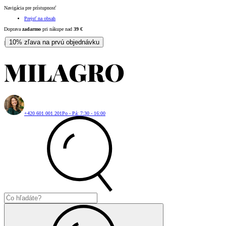
Navigácia pre prístupnosť
Prejsť na obsah
Doprava
zadarmo
pri nákupe nad
39
€
10% zľava na prvú objednávku
|
+420 601 001 201
Po - Pá: 7:30 - 16:00