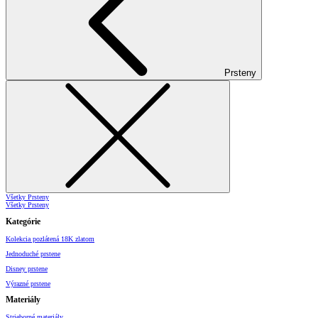
Prsteny
Všetky Prsteny
Všetky Prsteny
Kategórie
Kolekcia pozlátená 18K zlatom
Jednoduché prstene
Disney prstene
Výrazné prstene
Materiály
Strieborné materiály