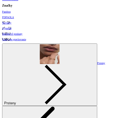
Značky
Pandora
PDPAOLA
Novinky
Výpredaj
Darčekové poukazy
Vzory pre gravírovanie
Prsteny
Prsteny