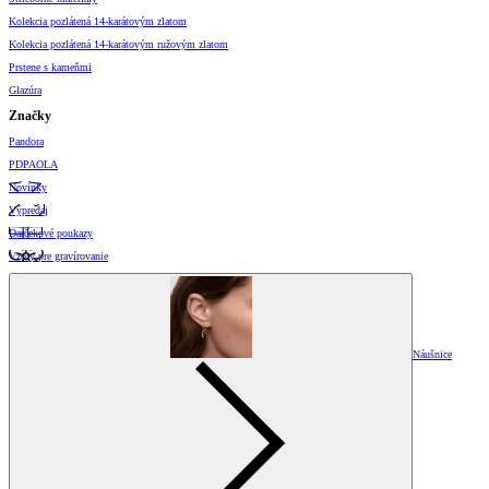
Kolekcia pozlátená 14-karátovým zlatom
Kolekcia pozlátená 14-karátovým ružovým zlatom
Prstene s kameňmi
Glazúra
Značky
Pandora
PDPAOLA
Novinky
Výpredaj
Darčekové poukazy
Vzory pre gravírovanie
Náušnice