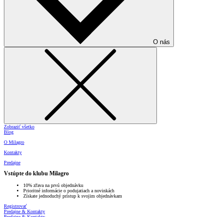
O nás
Zobraziť všetko
Blog
O Milagro
Kontakty
Predajne
Vstúpte do klubu Milagro
10% zľava na prvú objednávku
Prioritné informácie o podujatiach a novinkách
Získate jednoduchý prístup k svojim objednávkam
Registrovať
Predajne & Kontakty
Predajne & Kontakty