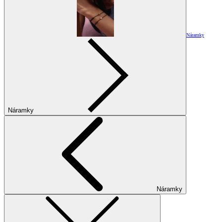
Náramky
Náramky
Náramky