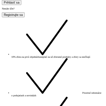
Prihlásiť sa
Nemáte účet?
Registrujte sa
10% zľava na prvú objednávku
neplatí na už zľavnené produkty a zľavy sa nesčítajú
Prioritné informácie
o podujatiach a novinkách