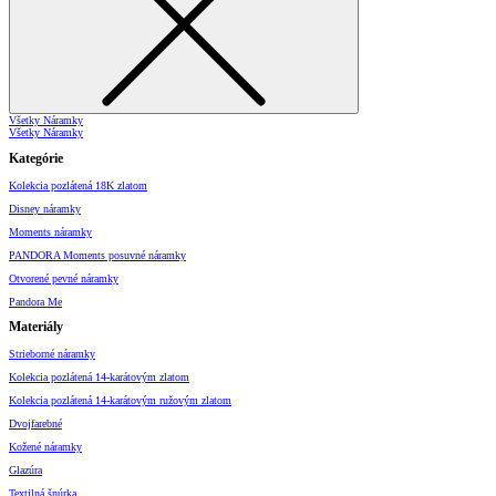
Všetky Náramky
Všetky Náramky
Kategórie
Kolekcia pozlátená 18K zlatom
Disney náramky
Moments náramky
PANDORA Moments posuvné náramky
Otvorené pevné náramky
Pandora Me
Materiály
Strieborné náramky
Kolekcia pozlátená 14-karátovým zlatom
Kolekcia pozlátená 14-karátovým ružovým zlatom
Dvojfarebné
Kožené náramky
Glazúra
Textilná šnúrka