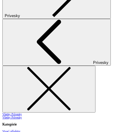
Prívesky
Prívesky
Všetky Prívesky
Všetky Prívesky
Kategórie
Visací přívěsky