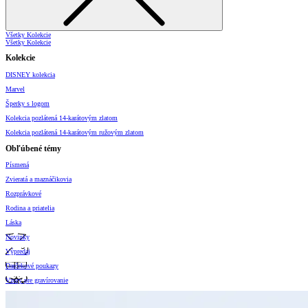
Všetky Kolekcie
Všetky Kolekcie
Kolekcie
DISNEY kolekcia
Marvel
Šperky s logom
Kolekcia pozlátená 14-karátovým zlatom
Kolekcia pozlátená 14-karátovým ružovým zlatom
Obľúbené témy
Písmená
Zvieratá a maznáčikovia
Rozprávkové
Rodina a priatelia
Láska
Novinky
Výpredaj
Darčekové poukazy
Vzory pre gravírovanie