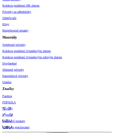
Kolekcia pozlátená 18K zlatom
Prívesky na náhrdelníky
Oddeľovače
Klipy
Bezpečnostné retiazky
Materiály
Strieborné prívesky
Kolekcia pozlátená 14-karátovým zlatom
Kolekcia pozlátená 14-karátovým ružovým zlatom
Dvojfarebné
Sklenené prívesky
Kamienkové prívesky
Glazúra
Značky
Pandora
PDPAOLA
Novinky
Výpredaj
Darčekové poukazy
Vzory pre gravírovanie