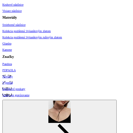
Kruhové náušnice
Visiace náušnice
Materiály
Strieborné náušnice
Kolekcia pozlátená 14-karátovým zlatom
Kolekcia pozlátená 14-karátovým ružovým zlatom
Glazúra
Kamene
Značky
Pandora
PDPAOLA
Novinky
Výpredaj
Darčekové poukazy
Vzory pre gravírovanie