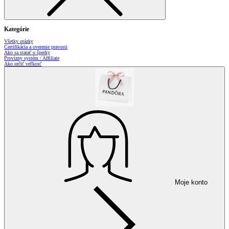
Kategórie
Všetky otázky
Certifikácia a overenie pravosti
Ako sa starať o šperky
Provízny systém / Affiliate
Ako určiť veľkosť
Moje konto