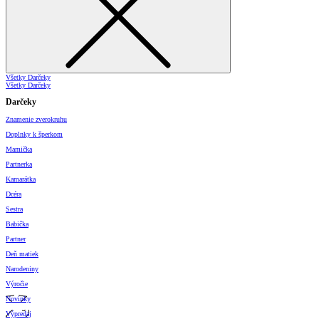
Všetky Darčeky
Všetky Darčeky
Darčeky
Znamenie zverokruhu
Doplnky k šperkom
Mamička
Partnerka
Kamarátka
Dcéra
Sestra
Babička
Partner
Deň matiek
Narodeniny
Výročie
Novinky
Výpredaj