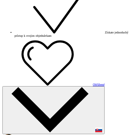
Získate jednoduchý
prístup k svojim objednávkam
Obľúbené