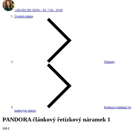
+420 601 001 201
Po - Pá: 7:30 - 16:00
Úvodná stránka
Náramky
Kolekcia pozlátená 14-
karátovým zlatom
PANDORA článkový řetízkový náramek 1
119 €