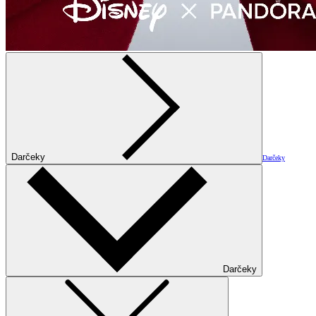
Darčeky
Darčeky
Darčeky