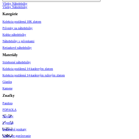
Všetky Náhrdelníky
Všetky Náhrdelníky
Kategórie
Kolekcia pozlátená 18K zlatom
Prívesky na náhrdelníky
Krátke náhrdelníky
Náhrdelníky s príveskami
Retiazkové náhrdelníky
Materiály
Strieborné náhrdelníky
Kolekcia pozlátená 14-karátovým zlatom
Kolekcia pozlátená 14-karátovým ružovým zlatom
Glazúra
Kamene
Značky
Pandora
PDPAOLA
Novinky
Výpredaj
Darčekové poukazy
Vzory pre gravírovanie