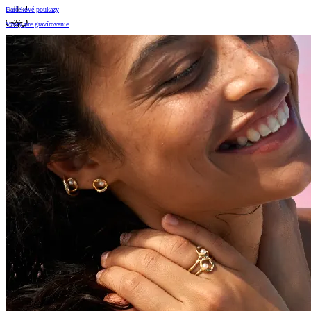
Darčekové poukazy
Vzory pre gravírovanie