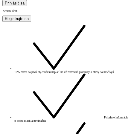
Prihlásiť sa
Nemáte účet?
Registrujte sa
10% zľava na prvú objednávku
neplatí na už zľavnené produkty a zľavy sa nesčítajú
Prioritné informácie
o podujatiach a novinkách