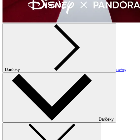
Darčeky
Darčeky
Darčeky