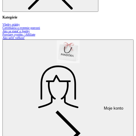
Kategórie
Všetky otázky
Certifikácia a overenie pravosti
Ako sa starať o šperky
Provízny systém / Affiliate
Ako určiť veľkosť
Moje konto