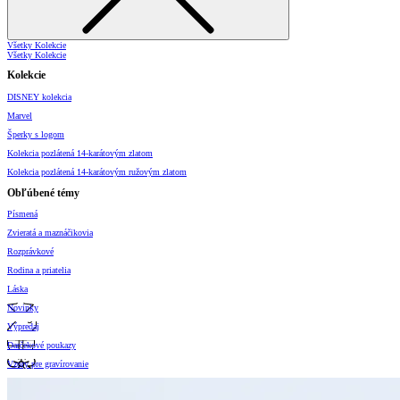
Všetky Kolekcie
Všetky Kolekcie
Kolekcie
DISNEY kolekcia
Marvel
Šperky s logom
Kolekcia pozlátená 14-karátovým zlatom
Kolekcia pozlátená 14-karátovým ružovým zlatom
Obľúbené témy
Písmená
Zvieratá a maznáčikovia
Rozprávkové
Rodina a priatelia
Láska
Novinky
Výpredaj
Darčekové poukazy
Vzory pre gravírovanie