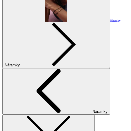
Náramky
Náramky
Náramky