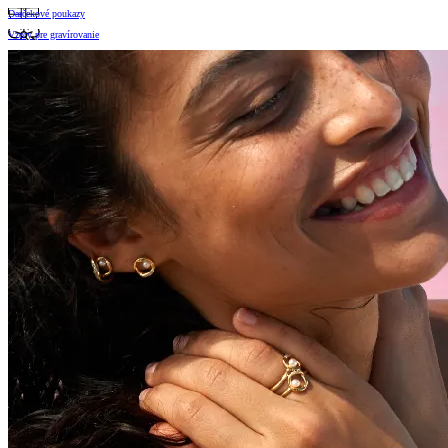
Darčekové poukazy
Vzory pre gravírovanie