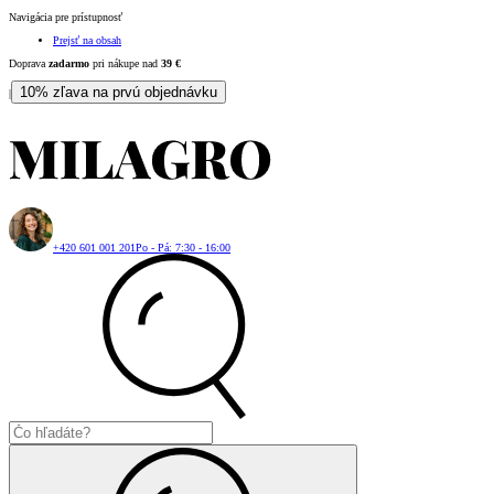
Navigácia pre prístupnosť
Prejsť na obsah
Doprava
zadarmo
pri nákupe nad
39
€
10% zľava na prvú objednávku
|
+420 601 001 201
Po - Pá: 7:30 - 16:00