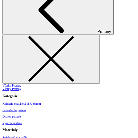
Prsteny
Všetky Prsteny
Všetky Prsteny
Kategórie
Kolekcia pozlátená 18K zlatom
Jednoduché prstene
Disney prstene
Výrazné prstene
Materiály
Strieborné materiály