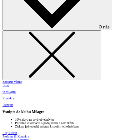
O nás
Zobraziť všetko
Blog
O Milagro
Kontakty
Predajne
Vstúpte do klubu Milagro
10% zľava na prvú objednávku
Prioritné informácie o podujatiach a novinkách
Získate jednoduchý prístup k svojim objednávkam
Registrovať
Predajne & Kontakty
Predajne & Kontakty