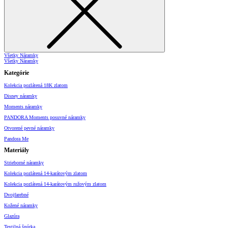
Všetky Náramky
Všetky Náramky
Kategórie
Kolekcia pozlátená 18K zlatom
Disney náramky
Moments náramky
PANDORA Moments posuvné náramky
Otvorené pevné náramky
Pandora Me
Materiály
Strieborné náramky
Kolekcia pozlátená 14-karátovým zlatom
Kolekcia pozlátená 14-karátovým ružovým zlatom
Dvojfarebné
Kožené náramky
Glazúra
Textilná šnúrka