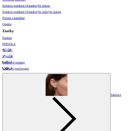
Kolekcia pozlátená 14-karátovým zlatom
Kolekcia pozlátená 14-karátovým ružovým zlatom
Prstene s kameňmi
Glazúra
Značky
Pandora
PDPAOLA
Novinky
Výpredaj
Darčekové poukazy
Vzory pre gravírovanie
Náušnice