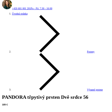
+420 601 001 201
Po - Pá: 7:30 - 16:00
Úvodná stránka
Prsteny
Výrazné prstene
PANDORA třpytivý prsten Dvě srdce 56
109 €