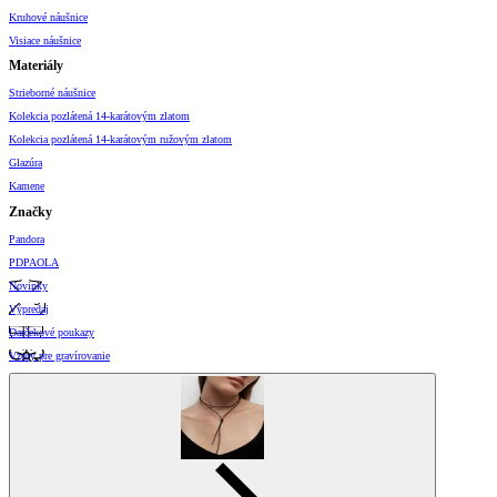
Kruhové náušnice
Visiace náušnice
Materiály
Strieborné náušnice
Kolekcia pozlátená 14-karátovým zlatom
Kolekcia pozlátená 14-karátovým ružovým zlatom
Glazúra
Kamene
Značky
Pandora
PDPAOLA
Novinky
Výpredaj
Darčekové poukazy
Vzory pre gravírovanie