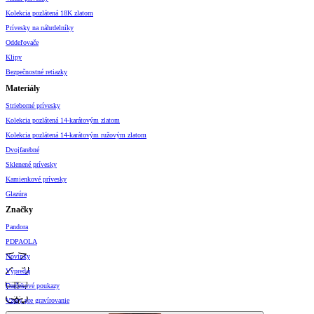
Kolekcia pozlátená 18K zlatom
Prívesky na náhrdelníky
Oddeľovače
Klipy
Bezpečnostné retiazky
Materiály
Strieborné prívesky
Kolekcia pozlátená 14-karátovým zlatom
Kolekcia pozlátená 14-karátovým ružovým zlatom
Dvojfarebné
Sklenené prívesky
Kamienkové prívesky
Glazúra
Značky
Pandora
PDPAOLA
Novinky
Výpredaj
Darčekové poukazy
Vzory pre gravírovanie