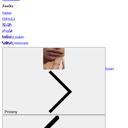
Značky
Pandora
PDPAOLA
Novinky
Výpredaj
Darčekové poukazy
Vzory pre gravírovanie
Prsteny
Prsteny