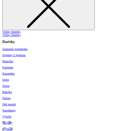
Všetky Darčeky
Všetky Darčeky
Darčeky
Znamenie zverokruhu
Doplnky k šperkom
Mamička
Partnerka
Kamarátka
Dcéra
Sestra
Babička
Partner
Deň matiek
Narodeniny
Výročie
Novinky
Výpredaj