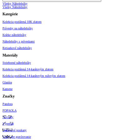
Všetky Náhrdelníky
Všetky Náhrdelníky
Kategórie
Kolekcia pozlátená 18K zlatom
Prívesky na náhrdelníky
Krátke náhrdelníky
Náhrdelníky s príveskami
Retiazkové náhrdelníky
Materiály
Strieborné náhrdelníky
Kolekcia pozlátená 14-karátovým zlatom
Kolekcia pozlátená 14-karátovým ružovým zlatom
Glazúra
Kamene
Značky
Pandora
PDPAOLA
Novinky
Výpredaj
Darčekové poukazy
Vzory pre gravírovanie