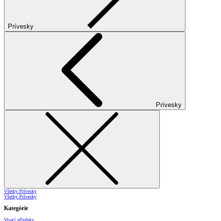
Prívesky
Prívesky
Všetky Prívesky
Všetky Prívesky
Kategórie
Visací přívěsky