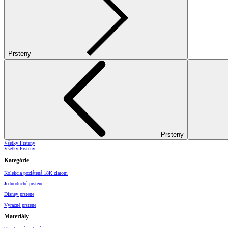
Prsteny
Prsteny
Všetky Prsteny
Všetky Prsteny
Kategórie
Kolekcia pozlátená 18K zlatom
Jednoduché prstene
Disney prstene
Výrazné prstene
Materiály