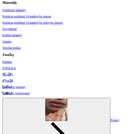
Materiály
Strieborné náramky
Kolekcia pozlátená 14-karátovým zlatom
Kolekcia pozlátená 14-karátovým ružovým zlatom
Dvojfarebné
Kožené náramky
Glazúra
Textilná šnúrka
Značky
Pandora
PDPAOLA
Novinky
Výpredaj
Darčekové poukazy
Vzory pre gravírovanie
Prsteny