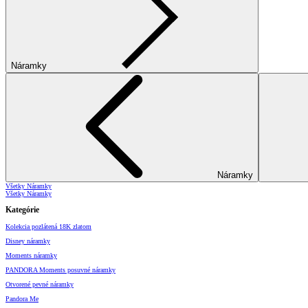
Náramky
Náramky
Všetky Náramky
Všetky Náramky
Kategórie
Kolekcia pozlátená 18K zlatom
Disney náramky
Moments náramky
PANDORA Moments posuvné náramky
Otvorené pevné náramky
Pandora Me