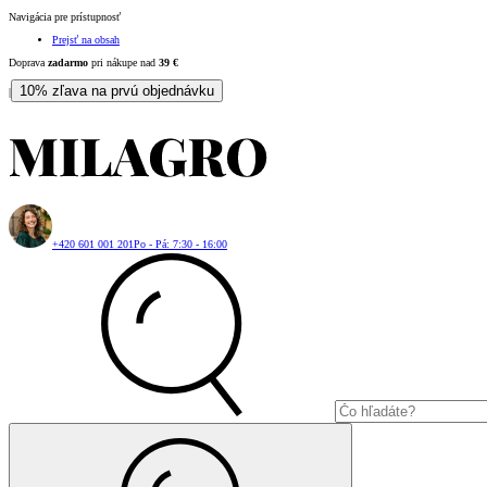
Navigácia pre prístupnosť
Prejsť na obsah
Doprava
zadarmo
pri nákupe nad
39
€
10% zľava na prvú objednávku
|
+420 601 001 201
Po - Pá: 7:30 - 16:00