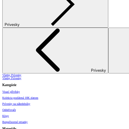
Prívesky
Prívesky
Všetky Prívesky
Všetky Prívesky
Kategórie
Visací přívěsky
Kolekcia pozlátená 18K zlatom
Prívesky na náhrdelníky
Oddeľovače
Klipy
Bezpečnostné retiazky
Materiály