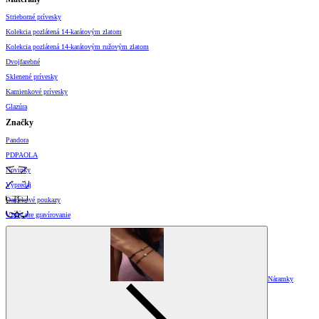
Strieborné prívesky
Kolekcia pozlátená 14-karátovým zlatom
Kolekcia pozlátená 14-karátovým ružovým zlatom
Dvojfarebné
Sklenené prívesky
Kamienkové prívesky
Glazúra
Značky
Pandora
PDPAOLA
Novinky
Výpredaj
Darčekové poukazy
Vzory pre gravírovanie
Náramky