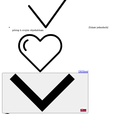
Získate jednoduchý
prístup k svojim objednávkam
Obľúbené