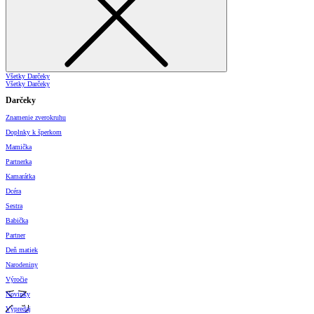
Všetky Darčeky
Všetky Darčeky
Darčeky
Znamenie zverokruhu
Doplnky k šperkom
Mamička
Partnerka
Kamarátka
Dcéra
Sestra
Babička
Partner
Deň matiek
Narodeniny
Výročie
Novinky
Výpredaj