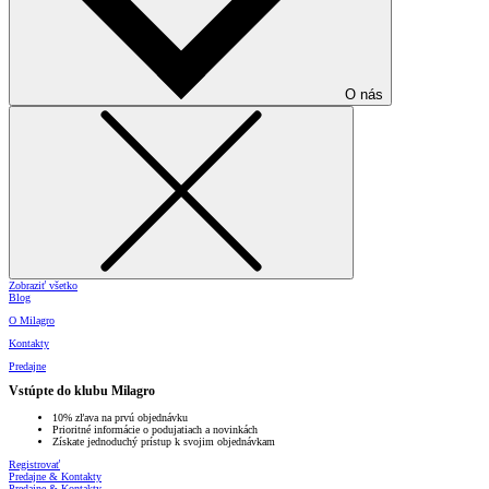
O nás
Zobraziť všetko
Blog
O Milagro
Kontakty
Predajne
Vstúpte do klubu Milagro
10% zľava na prvú objednávku
Prioritné informácie o podujatiach a novinkách
Získate jednoduchý prístup k svojim objednávkam
Registrovať
Predajne & Kontakty
Predajne & Kontakty