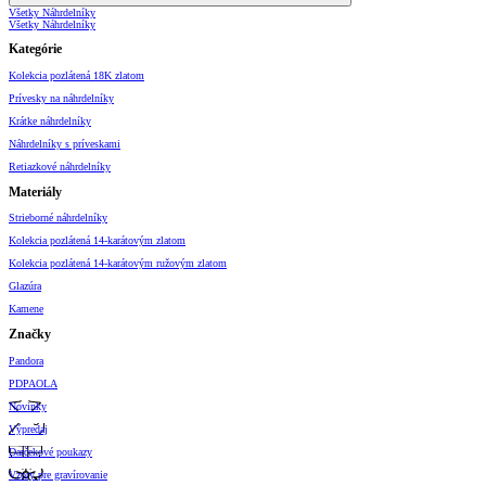
Všetky Náhrdelníky
Všetky Náhrdelníky
Kategórie
Kolekcia pozlátená 18K zlatom
Prívesky na náhrdelníky
Krátke náhrdelníky
Náhrdelníky s príveskami
Retiazkové náhrdelníky
Materiály
Strieborné náhrdelníky
Kolekcia pozlátená 14-karátovým zlatom
Kolekcia pozlátená 14-karátovým ružovým zlatom
Glazúra
Kamene
Značky
Pandora
PDPAOLA
Novinky
Výpredaj
Darčekové poukazy
Vzory pre gravírovanie