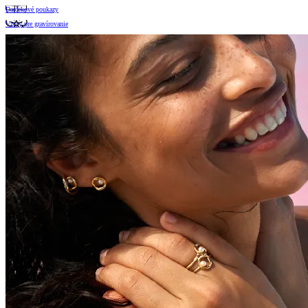
Darčekové poukazy
Vzory pre gravírovanie