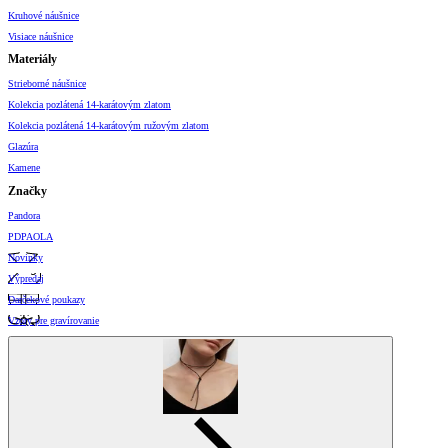
Kruhové náušnice
Visiace náušnice
Materiály
Strieborné náušnice
Kolekcia pozlátená 14-karátovým zlatom
Kolekcia pozlátená 14-karátovým ružovým zlatom
Glazúra
Kamene
Značky
Pandora
PDPAOLA
Novinky
Výpredaj
Darčekové poukazy
Vzory pre gravírovanie