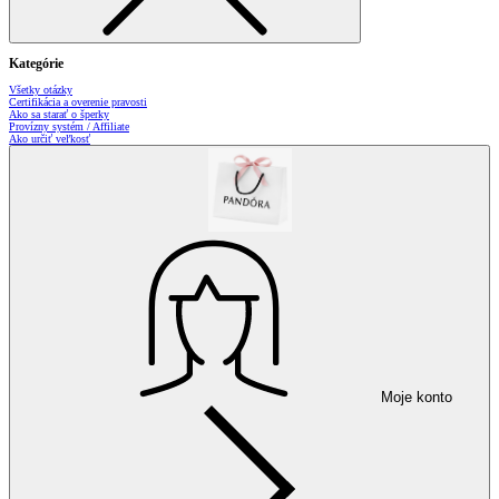
Kategórie
Všetky otázky
Certifikácia a overenie pravosti
Ako sa starať o šperky
Provízny systém / Affiliate
Ako určiť veľkosť
Moje konto