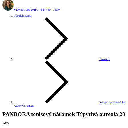
+420 601 001 201
Po - Pá: 7:30 - 16:00
Úvodná stránka
Náramky
Kolekcia pozlátená 14-
karátovým zlatom
PANDORA tenisový náramek Třpytivá aureola 20
129 €