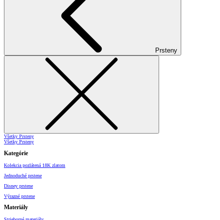
Prsteny
Všetky Prsteny
Všetky Prsteny
Kategórie
Kolekcia pozlátená 18K zlatom
Jednoduché prstene
Disney prstene
Výrazné prstene
Materiály
Strieborné materiály