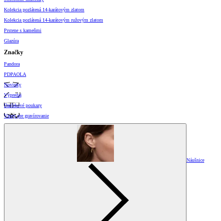
Kolekcia pozlátená 14-karátovým zlatom
Kolekcia pozlátená 14-karátovým ružovým zlatom
Prstene s kameňmi
Glazúra
Značky
Pandora
PDPAOLA
Novinky
Výpredaj
Darčekové poukazy
Vzory pre gravírovanie
Náušnice