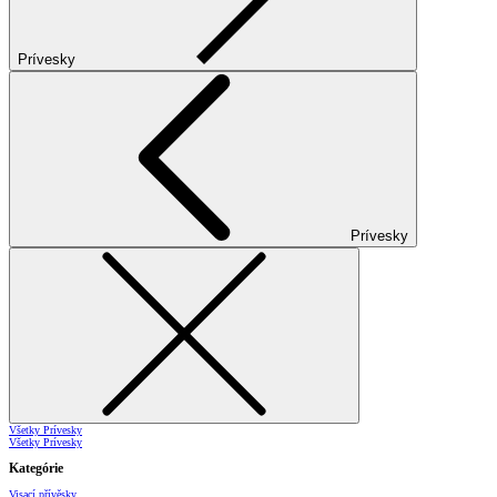
Prívesky
Prívesky
Všetky Prívesky
Všetky Prívesky
Kategórie
Visací přívěsky