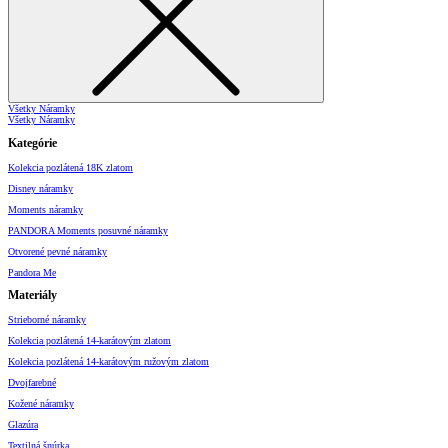
Všetky Náramky
Všetky Náramky
Kategórie
Kolekcia pozlátená 18K zlatom
Disney náramky
Moments náramky
PANDORA Moments posuvné náramky
Otvorené pevné náramky
Pandora Me
Materiály
Strieborné náramky
Kolekcia pozlátená 14-karátovým zlatom
Kolekcia pozlátená 14-karátovým ružovým zlatom
Dvojfarebné
Kožené náramky
Glazúra
Textilná šnúrka