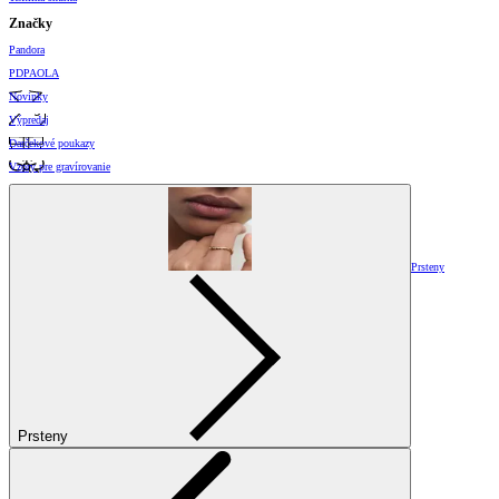
Značky
Pandora
PDPAOLA
Novinky
Výpredaj
Darčekové poukazy
Vzory pre gravírovanie
Prsteny
Prsteny