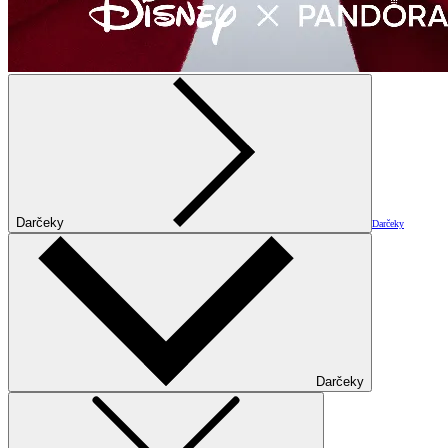
Darčeky
Darčeky
Darčeky