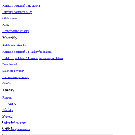
Kolekcia pozlátená 18K zlatom
Prívesky na náhrdelníky
Oddeľovače
Klipy
Bezpečnostné retiazky
Materiály
Strieborné prívesky
Kolekcia pozlátená 14-karátovým zlatom
Kolekcia pozlátená 14-karátovým ružovým zlatom
Dvojfarebné
Sklenené prívesky
Kamienkové prívesky
Glazúra
Značky
Pandora
PDPAOLA
Novinky
Výpredaj
Darčekové poukazy
Vzory pre gravírovanie