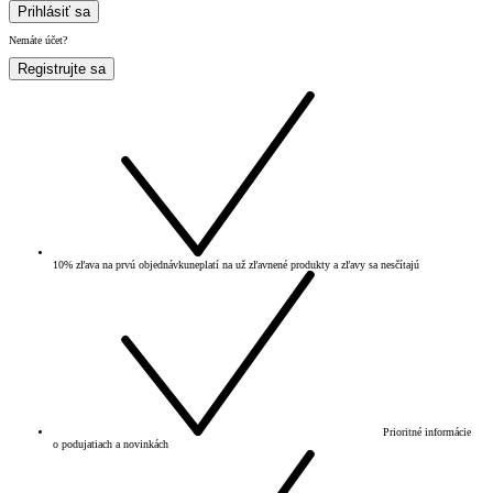
Prihlásiť sa
Nemáte účet?
Registrujte sa
10% zľava na prvú objednávku
neplatí na už zľavnené produkty a zľavy sa nesčítajú
Prioritné informácie
o podujatiach a novinkách