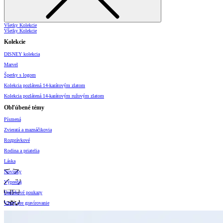
Všetky Kolekcie
Všetky Kolekcie
Kolekcie
DISNEY kolekcia
Marvel
Šperky s logom
Kolekcia pozlátená 14-karátovým zlatom
Kolekcia pozlátená 14-karátovým ružovým zlatom
Obľúbené témy
Písmená
Zvieratá a maznáčikovia
Rozprávkové
Rodina a priatelia
Láska
Novinky
Výpredaj
Darčekové poukazy
Vzory pre gravírovanie