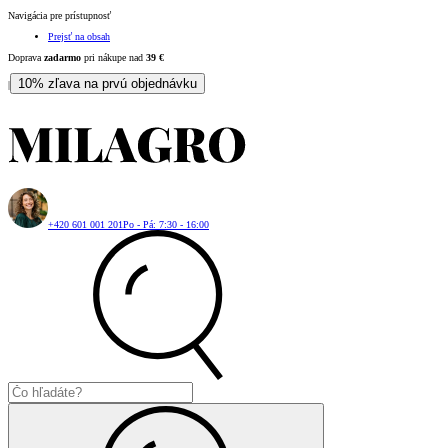
Navigácia pre prístupnosť
Prejsť na obsah
Doprava
zadarmo
pri nákupe nad
39
€
10% zľava na prvú objednávku
|
+420 601 001 201
Po - Pá: 7:30 - 16:00