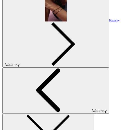
Náramky
Náramky
Náramky