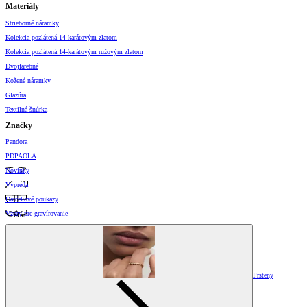
Materiály
Strieborné náramky
Kolekcia pozlátená 14-karátovým zlatom
Kolekcia pozlátená 14-karátovým ružovým zlatom
Dvojfarebné
Kožené náramky
Glazúra
Textilná šnúrka
Značky
Pandora
PDPAOLA
Novinky
Výpredaj
Darčekové poukazy
Vzory pre gravírovanie
Prsteny