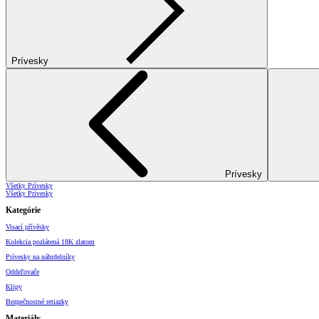
Prívesky
Prívesky
Všetky Prívesky
Všetky Prívesky
Kategórie
Visací přívěsky
Kolekcia pozlátená 18K zlatom
Prívesky na náhrdelníky
Oddeľovače
Klipy
Bezpečnostné retiazky
Materiály