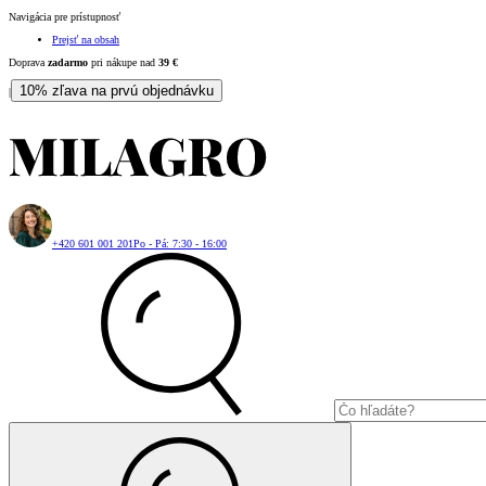
Navigácia pre prístupnosť
Prejsť na obsah
Doprava
zadarmo
pri nákupe nad
39
€
10% zľava na prvú objednávku
|
+420 601 001 201
Po - Pá: 7:30 - 16:00