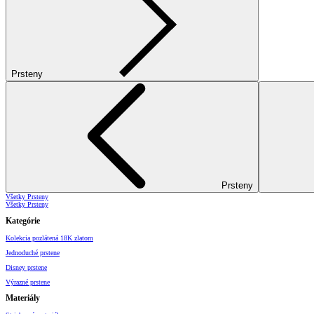
Prsteny
Prsteny
Všetky Prsteny
Všetky Prsteny
Kategórie
Kolekcia pozlátená 18K zlatom
Jednoduché prstene
Disney prstene
Výrazné prstene
Materiály