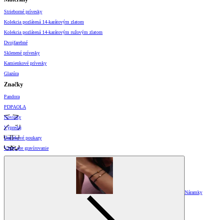
Strieborné prívesky
Kolekcia pozlátená 14-karátovým zlatom
Kolekcia pozlátená 14-karátovým ružovým zlatom
Dvojfarebné
Sklenené prívesky
Kamienkové prívesky
Glazúra
Značky
Pandora
PDPAOLA
Novinky
Výpredaj
Darčekové poukazy
Vzory pre gravírovanie
Náramky