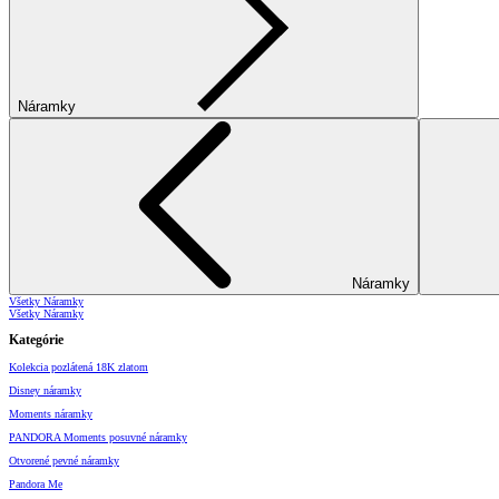
Náramky
Náramky
Všetky Náramky
Všetky Náramky
Kategórie
Kolekcia pozlátená 18K zlatom
Disney náramky
Moments náramky
PANDORA Moments posuvné náramky
Otvorené pevné náramky
Pandora Me