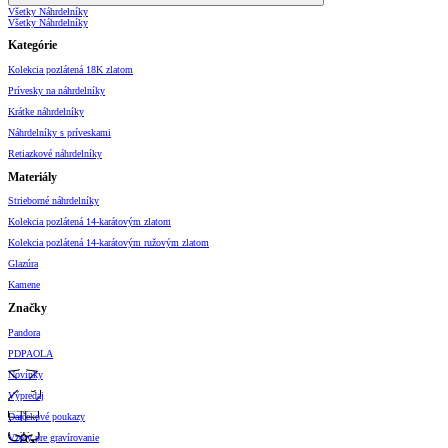
Všetky Náhrdelníky
Všetky Náhrdelníky
Kategórie
Kolekcia pozlátená 18K zlatom
Prívesky na náhrdelníky
Krátke náhrdelníky
Náhrdelníky s príveskami
Retiazkové náhrdelníky
Materiály
Strieborné náhrdelníky
Kolekcia pozlátená 14-karátovým zlatom
Kolekcia pozlátená 14-karátovým ružovým zlatom
Glazúra
Kamene
Značky
Pandora
PDPAOLA
Novinky
Výpredaj
Darčekové poukazy
Vzory pre gravírovanie