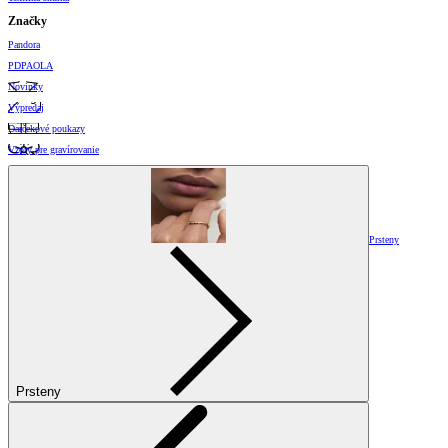
Značky
Pandora
PDPAOLA
Novinky
Výpredaj
Darčekové poukazy
Vzory pre gravírovanie
Prsteny
Prsteny