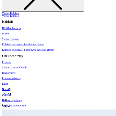
Všetky Kolekcie
Všetky Kolekcie
Kolekcie
DISNEY kolekcia
Marvel
Šperky s logom
Kolekcia pozlátená 14-karátovým zlatom
Kolekcia pozlátená 14-karátovým ružovým zlatom
Obľúbené témy
Písmená
Zvieratá a maznáčikovia
Rozprávkové
Rodina a priatelia
Láska
Novinky
Výpredaj
Darčekové poukazy
Vzory pre gravírovanie