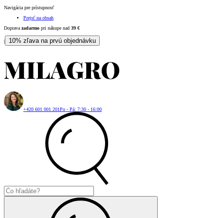
Navigácia pre prístupnosť
Prejsť na obsah
Doprava
zadarmo
pri nákupe nad
39
€
10% zľava na prvú objednávku
|
+420 601 001 201
Po - Pá: 7:30 - 16:00