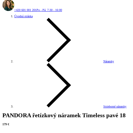
+420 601 001 201
Po - Pá: 7:30 - 16:00
Úvodná stránka
Náramky
Strieborné náramky
PANDORA řetízkový náramek Timeless pavé 18
179 €