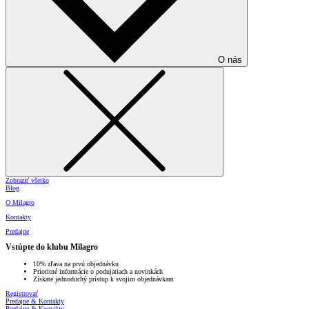
O nás
Zobraziť všetko
Blog
O Milagro
Kontakty
Predajne
Vstúpte do klubu Milagro
10% zľava na prvú objednávku
Prioritné informácie o podujatiach a novinkách
Získate jednoduchý prístup k svojim objednávkam
Registrovať
Predajne & Kontakty
Predajne & Kontakty