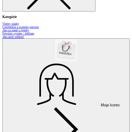
Kategórie
Všetky otázky
Certifikácia a overenie pravosti
Ako sa starať o šperky
Provízny systém / Affiliate
Ako určiť veľkosť
Moje konto