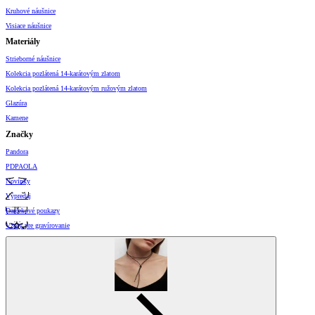
Kruhové náušnice
Visiace náušnice
Materiály
Strieborné náušnice
Kolekcia pozlátená 14-karátovým zlatom
Kolekcia pozlátená 14-karátovým ružovým zlatom
Glazúra
Kamene
Značky
Pandora
PDPAOLA
Novinky
Výpredaj
Darčekové poukazy
Vzory pre gravírovanie