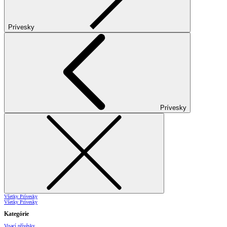
Prívesky
Prívesky
Všetky Prívesky
Všetky Prívesky
Kategórie
Visací přívěsky