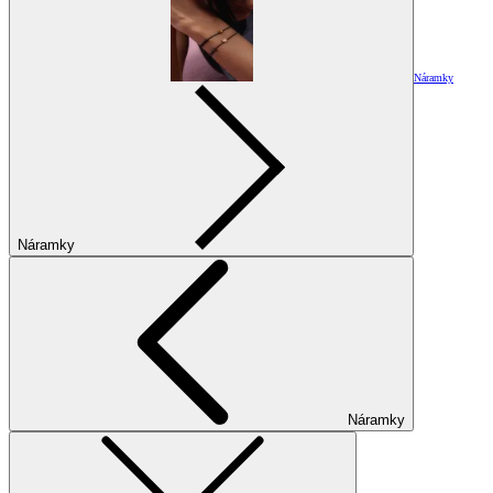
Náramky
Náramky
Náramky