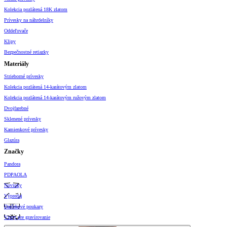
Kolekcia pozlátená 18K zlatom
Prívesky na náhrdelníky
Oddeľovače
Klipy
Bezpečnostné retiazky
Materiály
Strieborné prívesky
Kolekcia pozlátená 14-karátovým zlatom
Kolekcia pozlátená 14-karátovým ružovým zlatom
Dvojfarebné
Sklenené prívesky
Kamienkové prívesky
Glazúra
Značky
Pandora
PDPAOLA
Novinky
Výpredaj
Darčekové poukazy
Vzory pre gravírovanie