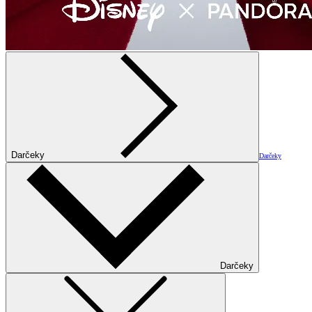
Darčeky
Darčeky
Darčeky