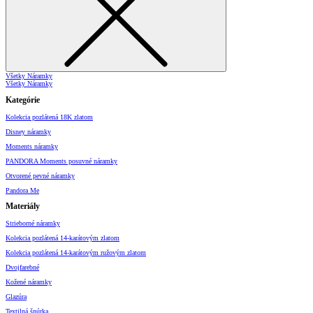
Všetky Náramky
Všetky Náramky
Kategórie
Kolekcia pozlátená 18K zlatom
Disney náramky
Moments náramky
PANDORA Moments posuvné náramky
Otvorené pevné náramky
Pandora Me
Materiály
Strieborné náramky
Kolekcia pozlátená 14-karátovým zlatom
Kolekcia pozlátená 14-karátovým ružovým zlatom
Dvojfarebné
Kožené náramky
Glazúra
Textilná šnúrka