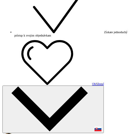
Získate jednoduchý
prístup k svojim objednávkam
Obľúbené