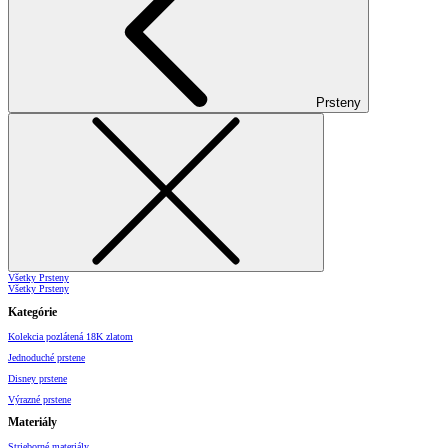
Prsteny
Všetky Prsteny
Všetky Prsteny
Kategórie
Kolekcia pozlátená 18K zlatom
Jednoduché prstene
Disney prstene
Výrazné prstene
Materiály
Strieborné materiály