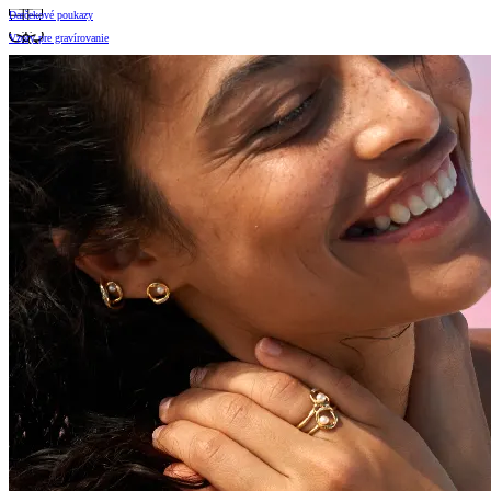
Darčekové poukazy
Vzory pre gravírovanie