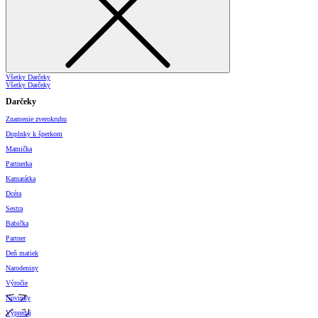
Všetky Darčeky
Všetky Darčeky
Darčeky
Znamenie zverokruhu
Doplnky k šperkom
Mamička
Partnerka
Kamarátka
Dcéra
Sestra
Babička
Partner
Deň matiek
Narodeniny
Výročie
Novinky
Výpredaj