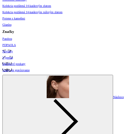
Kolekcia pozlátená 14-karátovým zlatom
Kolekcia pozlátená 14-karátovým ružovým zlatom
Prstene s kameňmi
Glazúra
Značky
Pandora
PDPAOLA
Novinky
Výpredaj
Darčekové poukazy
Vzory pre gravírovanie
Náušnice