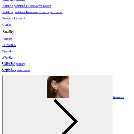
Kolekcia pozlátená 14-karátovým zlatom
Kolekcia pozlátená 14-karátovým ružovým zlatom
Prstene s kameňmi
Glazúra
Značky
Pandora
PDPAOLA
Novinky
Výpredaj
Darčekové poukazy
Vzory pre gravírovanie
Náušnice