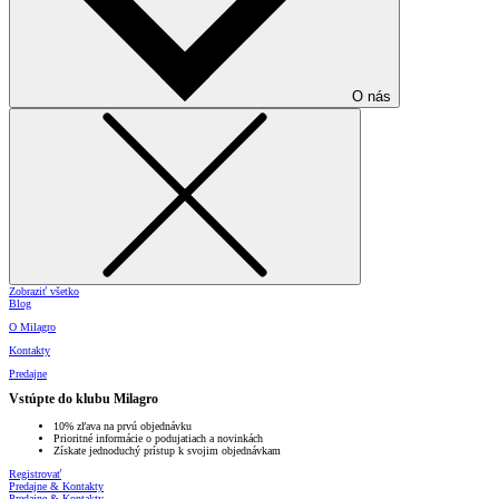
O nás
Zobraziť všetko
Blog
O Milagro
Kontakty
Predajne
Vstúpte do klubu Milagro
10% zľava na prvú objednávku
Prioritné informácie o podujatiach a novinkách
Získate jednoduchý prístup k svojim objednávkam
Registrovať
Predajne & Kontakty
Predajne & Kontakty