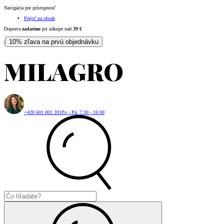
Navigácia pre prístupnosť
Prejsť na obsah
Doprava
zadarmo
pri nákupe nad
39
€
10% zľava na prvú objednávku
|
+420 601 001 201
Po - Pá: 7:30 - 16:00