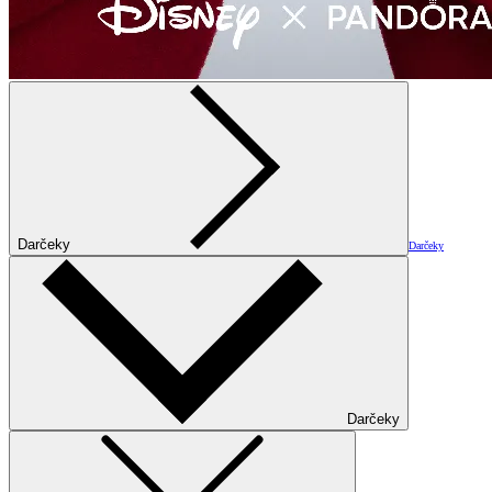
Darčeky
Darčeky
Darčeky