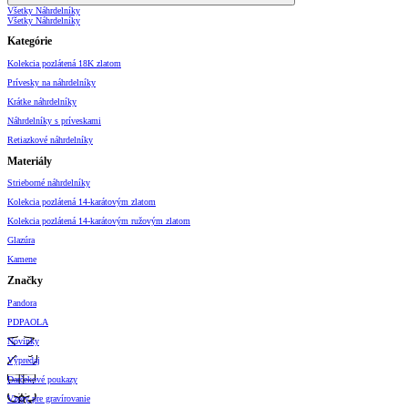
Všetky Náhrdelníky
Všetky Náhrdelníky
Kategórie
Kolekcia pozlátená 18K zlatom
Prívesky na náhrdelníky
Krátke náhrdelníky
Náhrdelníky s príveskami
Retiazkové náhrdelníky
Materiály
Strieborné náhrdelníky
Kolekcia pozlátená 14-karátovým zlatom
Kolekcia pozlátená 14-karátovým ružovým zlatom
Glazúra
Kamene
Značky
Pandora
PDPAOLA
Novinky
Výpredaj
Darčekové poukazy
Vzory pre gravírovanie