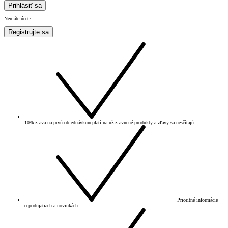
Prihlásiť sa
Nemáte účet?
Registrujte sa
10% zľava na prvú objednávku
neplatí na už zľavnené produkty a zľavy sa nesčítajú
Prioritné informácie
o podujatiach a novinkách