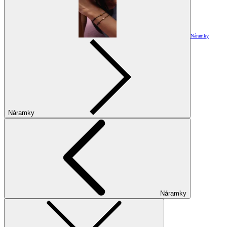
Náramky
Náramky
Náramky