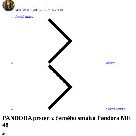
+420 601 001 201
Po - Pá: 7:30 - 16:00
Úvodná stránka
Prsteny
Výrazné prstene
PANDORA prsten z černého smaltu Pandora ME
48
49 €