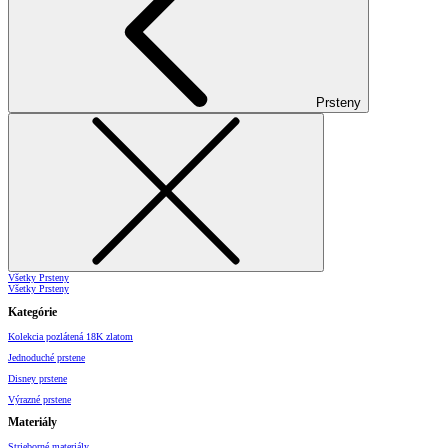
Prsteny
Všetky Prsteny
Všetky Prsteny
Kategórie
Kolekcia pozlátená 18K zlatom
Jednoduché prstene
Disney prstene
Výrazné prstene
Materiály
Strieborné materiály