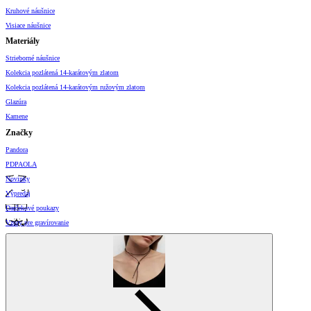
Kruhové náušnice
Visiace náušnice
Materiály
Strieborné náušnice
Kolekcia pozlátená 14-karátovým zlatom
Kolekcia pozlátená 14-karátovým ružovým zlatom
Glazúra
Kamene
Značky
Pandora
PDPAOLA
Novinky
Výpredaj
Darčekové poukazy
Vzory pre gravírovanie