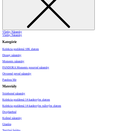
Všetky Náramky
Všetky Náramky
Kategórie
Kolekcia pozlátená 18K zlatom
Disney náramky
Moments náramky
PANDORA Moments posuvné náramky
Otvorené pevné náramky
Pandora Me
Materiály
Strieborné náramky
Kolekcia pozlátená 14-karátovým zlatom
Kolekcia pozlátená 14-karátovým ružovým zlatom
Dvojfarebné
Kožené náramky
Glazúra
Textilná šnúrka