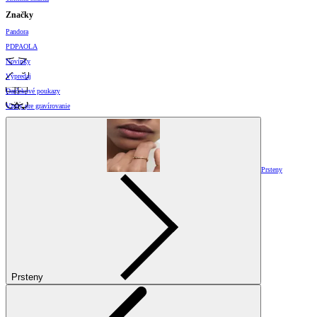
Značky
Pandora
PDPAOLA
Novinky
Výpredaj
Darčekové poukazy
Vzory pre gravírovanie
Prsteny
Prsteny