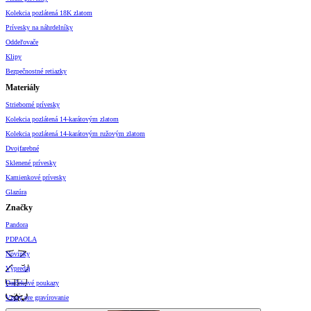
Kolekcia pozlátená 18K zlatom
Prívesky na náhrdelníky
Oddeľovače
Klipy
Bezpečnostné retiazky
Materiály
Strieborné prívesky
Kolekcia pozlátená 14-karátovým zlatom
Kolekcia pozlátená 14-karátovým ružovým zlatom
Dvojfarebné
Sklenené prívesky
Kamienkové prívesky
Glazúra
Značky
Pandora
PDPAOLA
Novinky
Výpredaj
Darčekové poukazy
Vzory pre gravírovanie