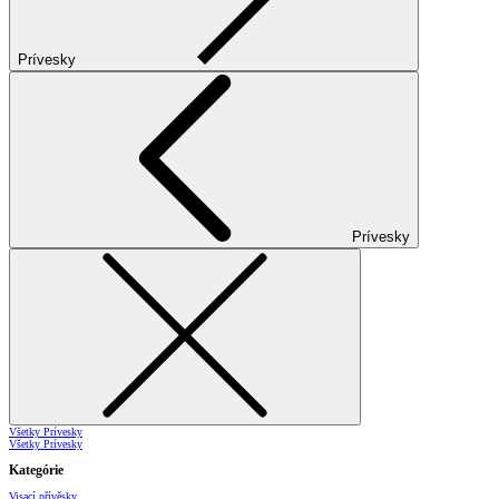
Prívesky
Prívesky
Všetky Prívesky
Všetky Prívesky
Kategórie
Visací přívěsky