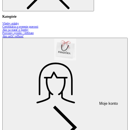
Kategórie
Všetky otázky
Certifikácia a overenie pravosti
Ako sa starať o šperky
Provízny systém / Affiliate
Ako určiť veľkosť
Moje konto