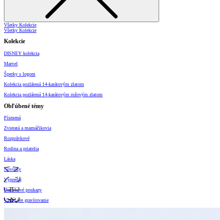
Všetky Kolekcie
Všetky Kolekcie
Kolekcie
DISNEY kolekcia
Marvel
Šperky s logom
Kolekcia pozlátená 14-karátovým zlatom
Kolekcia pozlátená 14-karátovým ružovým zlatom
Obľúbené témy
Písmená
Zvieratá a maznáčikovia
Rozprávkové
Rodina a priatelia
Láska
Novinky
Výpredaj
Darčekové poukazy
Vzory pre gravírovanie