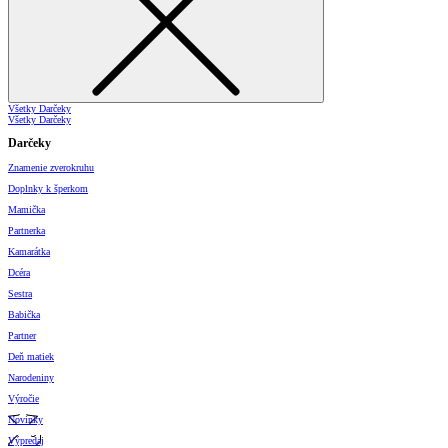
Všetky Darčeky
Všetky Darčeky
Darčeky
Znamenie zverokruhu
Doplnky k šperkom
Mamička
Partnerka
Kamarátka
Dcéra
Sestra
Babička
Partner
Deň matiek
Narodeniny
Výročie
Novinky
Výpredaj