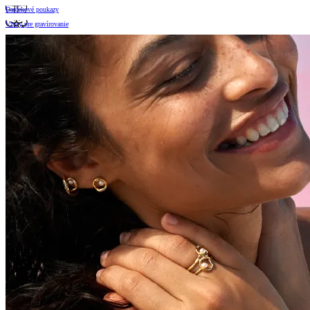
Darčekové poukazy
Vzory pre gravírovanie