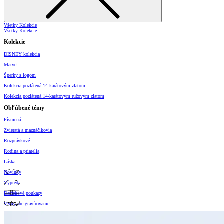
Všetky Kolekcie
Všetky Kolekcie
Kolekcie
DISNEY kolekcia
Marvel
Šperky s logom
Kolekcia pozlátená 14-karátovým zlatom
Kolekcia pozlátená 14-karátovým ružovým zlatom
Obľúbené témy
Písmená
Zvieratá a maznáčikovia
Rozprávkové
Rodina a priatelia
Láska
Novinky
Výpredaj
Darčekové poukazy
Vzory pre gravírovanie