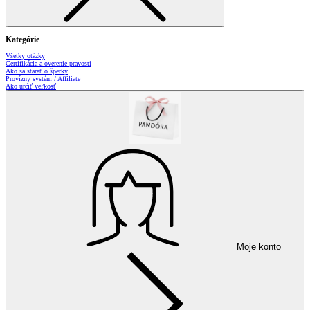
Kategórie
Všetky otázky
Certifikácia a overenie pravosti
Ako sa starať o šperky
Provízny systém / Affiliate
Ako určiť veľkosť
Moje konto