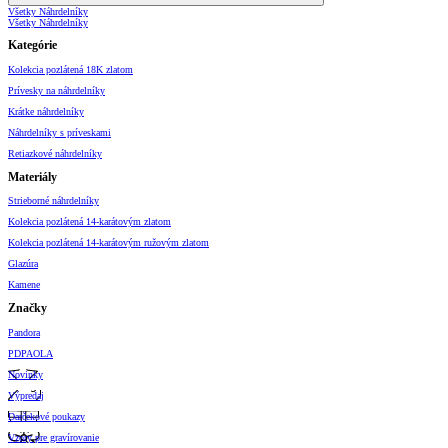
Všetky Náhrdelníky
Všetky Náhrdelníky
Kategórie
Kolekcia pozlátená 18K zlatom
Prívesky na náhrdelníky
Krátke náhrdelníky
Náhrdelníky s príveskami
Retiazkové náhrdelníky
Materiály
Strieborné náhrdelníky
Kolekcia pozlátená 14-karátovým zlatom
Kolekcia pozlátená 14-karátovým ružovým zlatom
Glazúra
Kamene
Značky
Pandora
PDPAOLA
Novinky
Výpredaj
Darčekové poukazy
Vzory pre gravírovanie