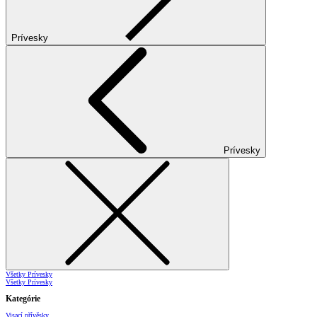
Prívesky
Prívesky
Všetky Prívesky
Všetky Prívesky
Kategórie
Visací přívěsky