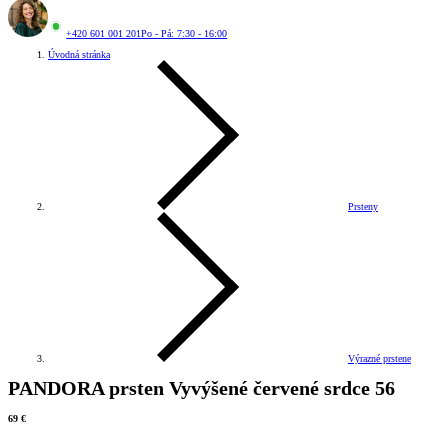
+420 601 001 201
Po - Pá: 7:30 - 16:00
Úvodná stránka
Prsteny
Výrazné prstene
PANDORA prsten Vyvýšené červené srdce 56
69 €