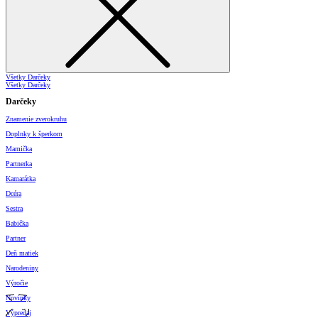
Všetky Darčeky
Všetky Darčeky
Darčeky
Znamenie zverokruhu
Doplnky k šperkom
Mamička
Partnerka
Kamarátka
Dcéra
Sestra
Babička
Partner
Deň matiek
Narodeniny
Výročie
Novinky
Výpredaj