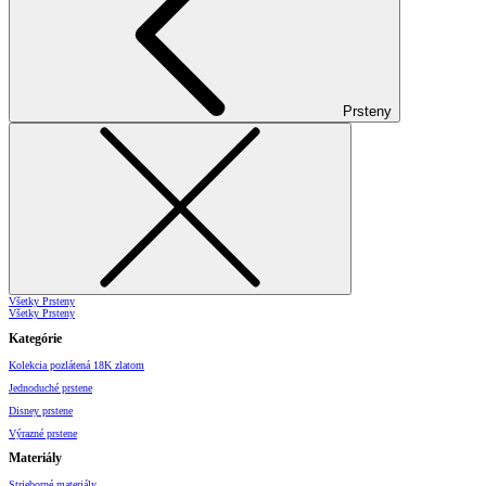
Prsteny
Všetky Prsteny
Všetky Prsteny
Kategórie
Kolekcia pozlátená 18K zlatom
Jednoduché prstene
Disney prstene
Výrazné prstene
Materiály
Strieborné materiály