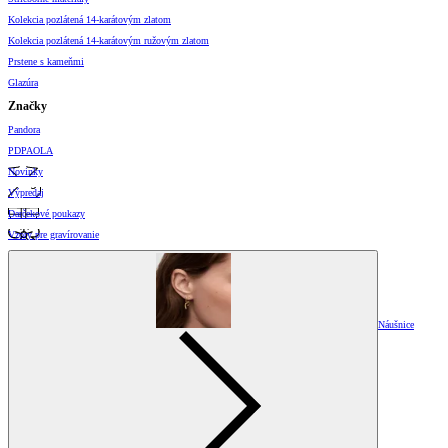
Kolekcia pozlátená 14-karátovým zlatom
Kolekcia pozlátená 14-karátovým ružovým zlatom
Prstene s kameňmi
Glazúra
Značky
Pandora
PDPAOLA
Novinky
Výpredaj
Darčekové poukazy
Vzory pre gravírovanie
Náušnice