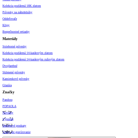
Kolekcia pozlátená 18K zlatom
Prívesky na náhrdelníky
Oddeľovače
Klipy
Bezpečnostné retiazky
Materiály
Strieborné prívesky
Kolekcia pozlátená 14-karátovým zlatom
Kolekcia pozlátená 14-karátovým ružovým zlatom
Dvojfarebné
Sklenené prívesky
Kamienkové prívesky
Glazúra
Značky
Pandora
PDPAOLA
Novinky
Výpredaj
Darčekové poukazy
Vzory pre gravírovanie