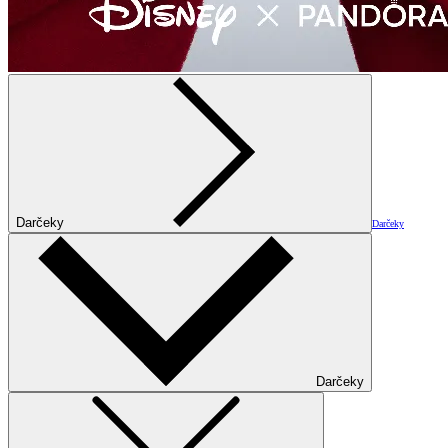
Darčeky
Darčeky
Darčeky