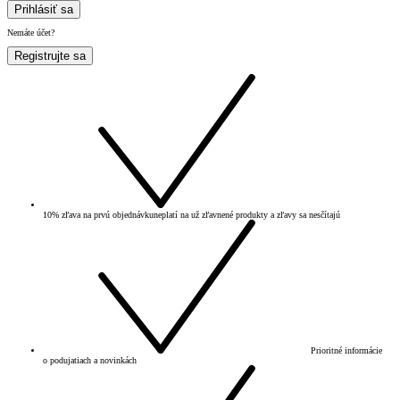
Prihlásiť sa
Nemáte účet?
Registrujte sa
10% zľava na prvú objednávku
neplatí na už zľavnené produkty a zľavy sa nesčítajú
Prioritné informácie
o podujatiach a novinkách