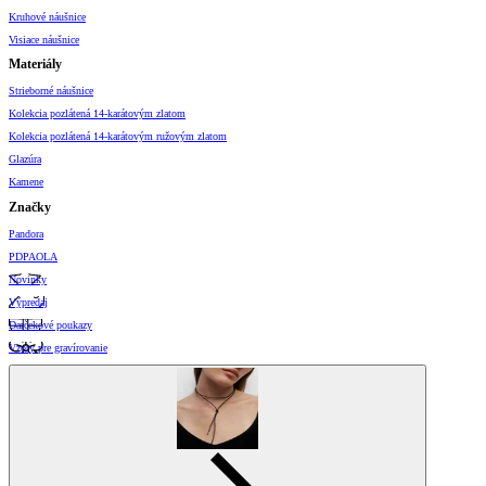
Kruhové náušnice
Visiace náušnice
Materiály
Strieborné náušnice
Kolekcia pozlátená 14-karátovým zlatom
Kolekcia pozlátená 14-karátovým ružovým zlatom
Glazúra
Kamene
Značky
Pandora
PDPAOLA
Novinky
Výpredaj
Darčekové poukazy
Vzory pre gravírovanie