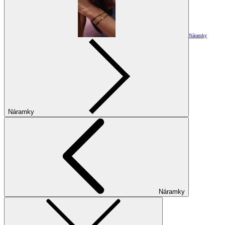
Náramky
Náramky
Náramky