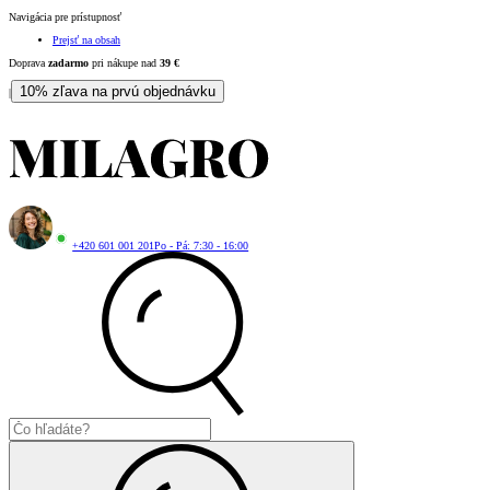
Navigácia pre prístupnosť
Prejsť na obsah
Doprava
zadarmo
pri nákupe nad
39
€
10% zľava na prvú objednávku
|
+420 601 001 201
Po - Pá: 7:30 - 16:00