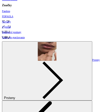
Značky
Pandora
PDPAOLA
Novinky
Výpredaj
Darčekové poukazy
Vzory pre gravírovanie
Prsteny
Prsteny