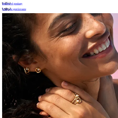
Darčekové poukazy
Vzory pre gravírovanie