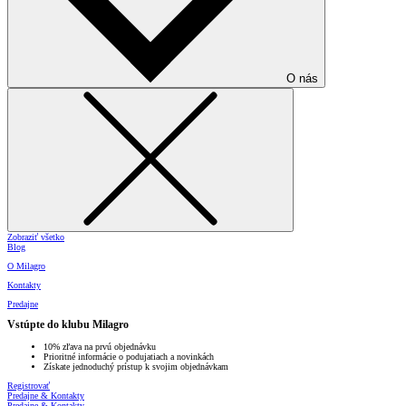
O nás
Zobraziť všetko
Blog
O Milagro
Kontakty
Predajne
Vstúpte do klubu Milagro
10% zľava na prvú objednávku
Prioritné informácie o podujatiach a novinkách
Získate jednoduchý prístup k svojim objednávkam
Registrovať
Predajne & Kontakty
Predajne & Kontakty