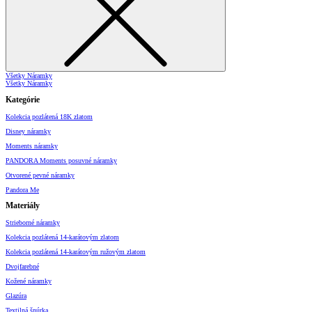
Všetky Náramky
Všetky Náramky
Kategórie
Kolekcia pozlátená 18K zlatom
Disney náramky
Moments náramky
PANDORA Moments posuvné náramky
Otvorené pevné náramky
Pandora Me
Materiály
Strieborné náramky
Kolekcia pozlátená 14-karátovým zlatom
Kolekcia pozlátená 14-karátovým ružovým zlatom
Dvojfarebné
Kožené náramky
Glazúra
Textilná šnúrka