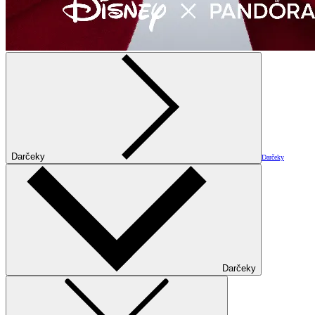
Darčeky
Darčeky
Darčeky