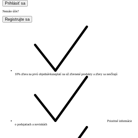
Prihlásiť sa
Nemáte účet?
Registrujte sa
10% zľava na prvú objednávku
neplatí na už zľavnené produkty a zľavy sa nesčítajú
Prioritné informácie
o podujatiach a novinkách