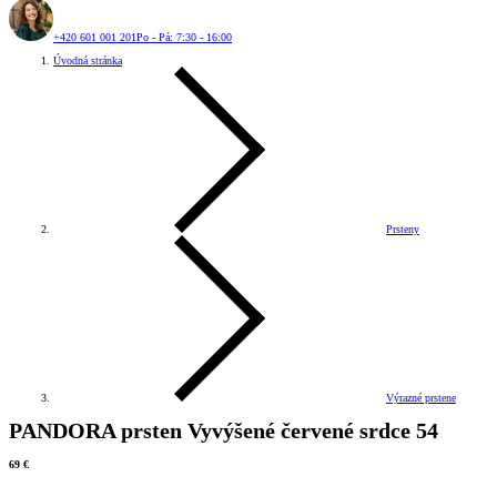
+420 601 001 201
Po - Pá: 7:30 - 16:00
Úvodná stránka
Prsteny
Výrazné prstene
PANDORA prsten Vyvýšené červené srdce 54
69 €