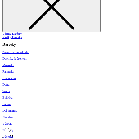
Všetky Darčeky
Všetky Darčeky
Darčeky
Znamenie zverokruhu
Doplnky k šperkom
Mamička
Partnerka
Kamarátka
Dcéra
Sestra
Babička
Partner
Deň matiek
Narodeniny
Výročie
Novinky
Výpredaj