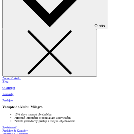
O nás
Zobraziť všetko
Blog
O Milagro
Kontakty
Predajne
Vstúpte do klubu Milagro
10% zľava na prvú objednávku
Prioritné informácie o podujatiach a novinkách
Získate jednoduchý prístup k svojim objednávkam
Registrovať
Predajne & Kontakty
Predajne & Kontakty