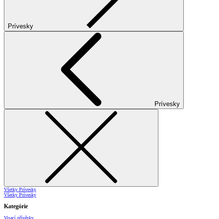
Prívesky
Prívesky
Všetky Prívesky
Všetky Prívesky
Kategórie
Visací přívěsky