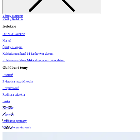
Všetky Kolekcie
Všetky Kolekcie
Kolekcie
DISNEY kolekcia
Marvel
Šperky s logom
Kolekcia pozlátená 14-karátovým zlatom
Kolekcia pozlátená 14-karátovým ružovým zlatom
Obľúbené témy
Písmená
Zvieratá a maznáčikovia
Rozprávkové
Rodina a priatelia
Láska
Novinky
Výpredaj
Darčekové poukazy
Vzory pre gravírovanie