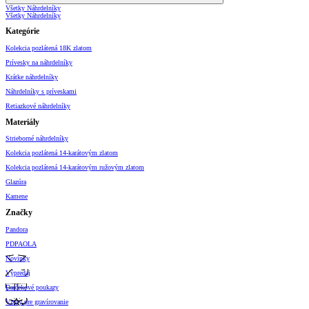
Všetky Náhrdelníky
Všetky Náhrdelníky
Kategórie
Kolekcia pozlátená 18K zlatom
Prívesky na náhrdelníky
Krátke náhrdelníky
Náhrdelníky s príveskami
Retiazkové náhrdelníky
Materiály
Strieborné náhrdelníky
Kolekcia pozlátená 14-karátovým zlatom
Kolekcia pozlátená 14-karátovým ružovým zlatom
Glazúra
Kamene
Značky
Pandora
PDPAOLA
Novinky
Výpredaj
Darčekové poukazy
Vzory pre gravírovanie