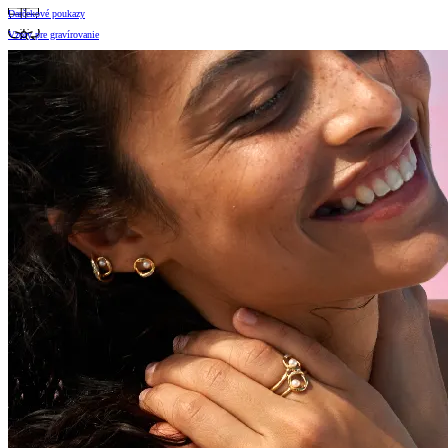
Darčekové poukazy
Vzory pre gravírovanie