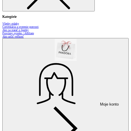
Kategórie
Všetky otázky
Certifikácia a overenie pravosti
Ako sa starať o šperky
Provízny systém / Affiliate
Ako určiť veľkosť
Moje konto