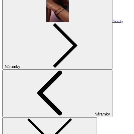
Náramky
Náramky
Náramky