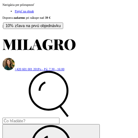
Navigácia pre prístupnosť
Prejsť na obsah
Doprava
zadarmo
pri nákupe nad
39
€
10% zľava na prvú objednávku
|
+420 601 001 201
Po - Pá: 7:30 - 16:00