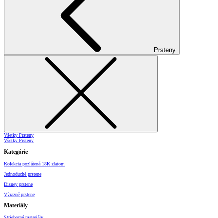
Prsteny
Všetky Prsteny
Všetky Prsteny
Kategórie
Kolekcia pozlátená 18K zlatom
Jednoduché prstene
Disney prstene
Výrazné prstene
Materiály
Strieborné materiály