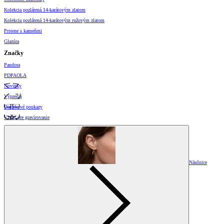
Kolekcia pozlátená 14-karátovým zlatom
Kolekcia pozlátená 14-karátovým ružovým zlatom
Prstene s kameňmi
Glazúra
Značky
Pandora
PDPAOLA
Novinky
Výpredaj
Darčekové poukazy
Vzory pre gravírovanie
Náušnice