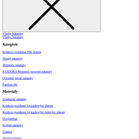
Všetky Náramky
Všetky Náramky
Kategórie
Kolekcia pozlátená 18K zlatom
Disney náramky
Moments náramky
PANDORA Moments posuvné náramky
Otvorené pevné náramky
Pandora Me
Materiály
Strieborné náramky
Kolekcia pozlátená 14-karátovým zlatom
Kolekcia pozlátená 14-karátovým ružovým zlatom
Dvojfarebné
Kožené náramky
Glazúra
Textilná šnúrka