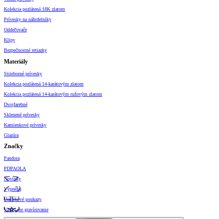
Kolekcia pozlátená 18K zlatom
Prívesky na náhrdelníky
Oddeľovače
Klipy
Bezpečnostné retiazky
Materiály
Strieborné prívesky
Kolekcia pozlátená 14-karátovým zlatom
Kolekcia pozlátená 14-karátovým ružovým zlatom
Dvojfarebné
Sklenené prívesky
Kamienkové prívesky
Glazúra
Značky
Pandora
PDPAOLA
Novinky
Výpredaj
Darčekové poukazy
Vzory pre gravírovanie