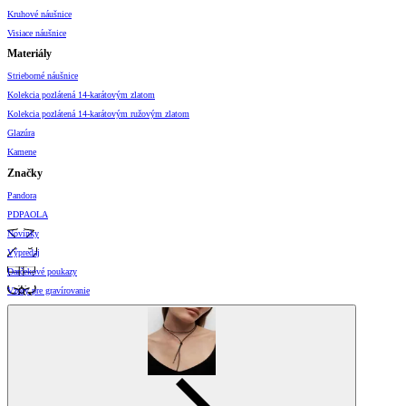
Kruhové náušnice
Visiace náušnice
Materiály
Strieborné náušnice
Kolekcia pozlátená 14-karátovým zlatom
Kolekcia pozlátená 14-karátovým ružovým zlatom
Glazúra
Kamene
Značky
Pandora
PDPAOLA
Novinky
Výpredaj
Darčekové poukazy
Vzory pre gravírovanie