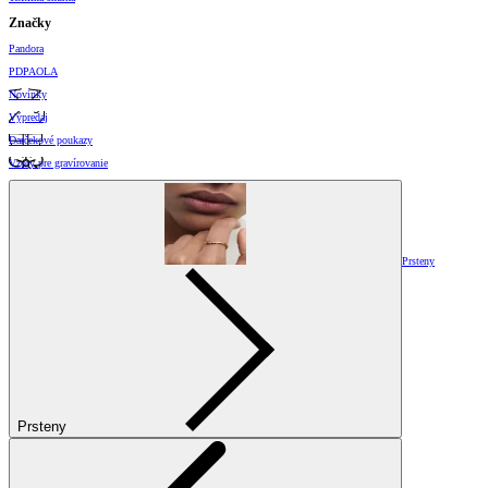
Značky
Pandora
PDPAOLA
Novinky
Výpredaj
Darčekové poukazy
Vzory pre gravírovanie
Prsteny
Prsteny