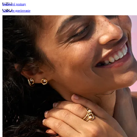
Darčekové poukazy
Vzory pre gravírovanie