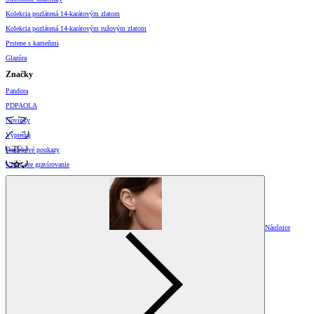
Kolekcia pozlátená 14-karátovým zlatom
Kolekcia pozlátená 14-karátovým ružovým zlatom
Prstene s kameňmi
Glazúra
Značky
Pandora
PDPAOLA
Novinky
Výpredaj
Darčekové poukazy
Vzory pre gravírovanie
Náušnice