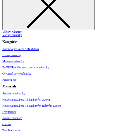
Všetky Náramky
Všetky Náramky
Kategórie
Kolekcia pozlátená 18K zlatom
Disney náramky
Moments náramky
PANDORA Moments posuvné náramky
Otvorené pevné náramky
Pandora Me
Materiály
Strieborné náramky
Kolekcia pozlátená 14-karátovým zlatom
Kolekcia pozlátená 14-karátovým ružovým zlatom
Dvojfarebné
Kožené náramky
Glazúra
Textilná šnúrka