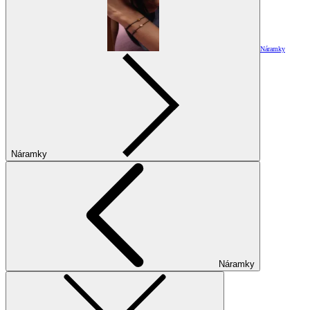
Náramky
Náramky
Náramky