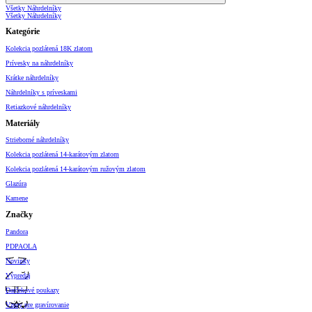
Všetky Náhrdelníky
Všetky Náhrdelníky
Kategórie
Kolekcia pozlátená 18K zlatom
Prívesky na náhrdelníky
Krátke náhrdelníky
Náhrdelníky s príveskami
Retiazkové náhrdelníky
Materiály
Strieborné náhrdelníky
Kolekcia pozlátená 14-karátovým zlatom
Kolekcia pozlátená 14-karátovým ružovým zlatom
Glazúra
Kamene
Značky
Pandora
PDPAOLA
Novinky
Výpredaj
Darčekové poukazy
Vzory pre gravírovanie