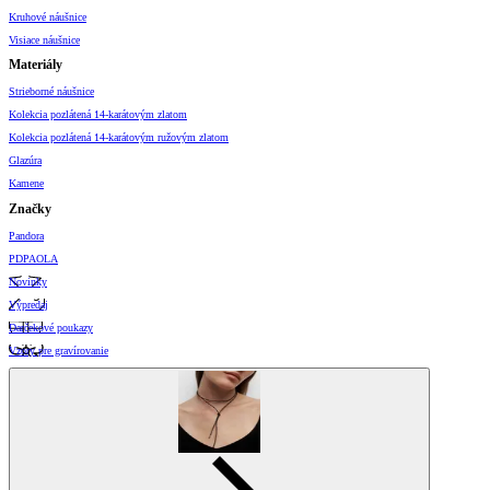
Kruhové náušnice
Visiace náušnice
Materiály
Strieborné náušnice
Kolekcia pozlátená 14-karátovým zlatom
Kolekcia pozlátená 14-karátovým ružovým zlatom
Glazúra
Kamene
Značky
Pandora
PDPAOLA
Novinky
Výpredaj
Darčekové poukazy
Vzory pre gravírovanie