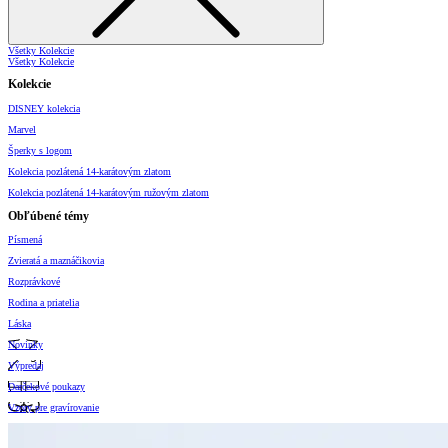
Všetky Kolekcie
Všetky Kolekcie
Kolekcie
DISNEY kolekcia
Marvel
Šperky s logom
Kolekcia pozlátená 14-karátovým zlatom
Kolekcia pozlátená 14-karátovým ružovým zlatom
Obľúbené témy
Písmená
Zvieratá a maznáčikovia
Rozprávkové
Rodina a priatelia
Láska
Novinky
Výpredaj
Darčekové poukazy
Vzory pre gravírovanie