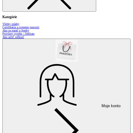
Kategórie
Všetky otázky
Certifikácia a overenie pravosti
Ako sa starať o šperky
Provízny systém / Affiliate
Ako určiť veľkosť
Moje konto