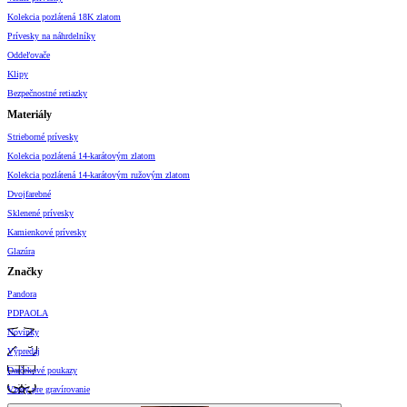
Kolekcia pozlátená 18K zlatom
Prívesky na náhrdelníky
Oddeľovače
Klipy
Bezpečnostné retiazky
Materiály
Strieborné prívesky
Kolekcia pozlátená 14-karátovým zlatom
Kolekcia pozlátená 14-karátovým ružovým zlatom
Dvojfarebné
Sklenené prívesky
Kamienkové prívesky
Glazúra
Značky
Pandora
PDPAOLA
Novinky
Výpredaj
Darčekové poukazy
Vzory pre gravírovanie