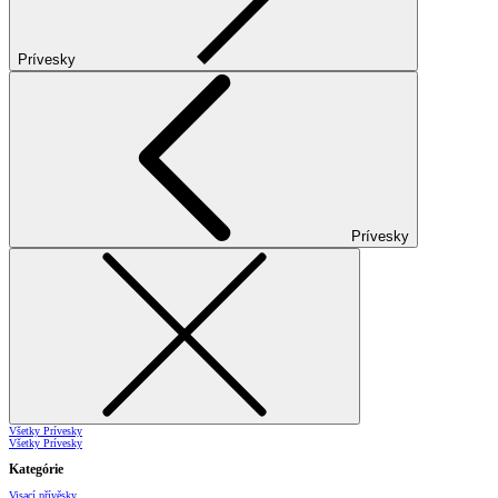
Prívesky
Prívesky
Všetky Prívesky
Všetky Prívesky
Kategórie
Visací přívěsky