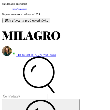
Navigácia pre prístupnosť
Prejsť na obsah
Doprava
zadarmo
pri nákupe nad
39
€
10% zľava na prvú objednávku
|
+420 601 001 201
Po - Pá: 7:30 - 16:00