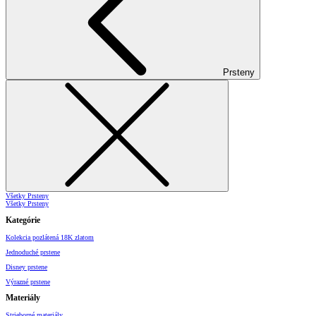
Prsteny
Všetky Prsteny
Všetky Prsteny
Kategórie
Kolekcia pozlátená 18K zlatom
Jednoduché prstene
Disney prstene
Výrazné prstene
Materiály
Strieborné materiály