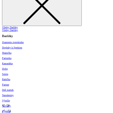
Všetky Darčeky
Všetky Darčeky
Darčeky
Znamenie zverokruhu
Doplnky k šperkom
Mamička
Partnerka
Kamarátka
Dcéra
Sestra
Babička
Partner
Deň matiek
Narodeniny
Výročie
Novinky
Výpredaj