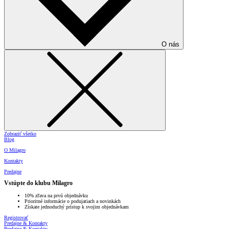
O nás
Zobraziť všetko
Blog
O Milagro
Kontakty
Predajne
Vstúpte do klubu Milagro
10% zľava na prvú objednávku
Prioritné informácie o podujatiach a novinkách
Získate jednoduchý prístup k svojim objednávkam
Registrovať
Predajne & Kontakty
Predajne & Kontakty