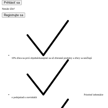
Prihlásiť sa
Nemáte účet?
Registrujte sa
10% zľava na prvú objednávku
neplatí na už zľavnené produkty a zľavy sa nesčítajú
Prioritné informácie
o podujatiach a novinkách