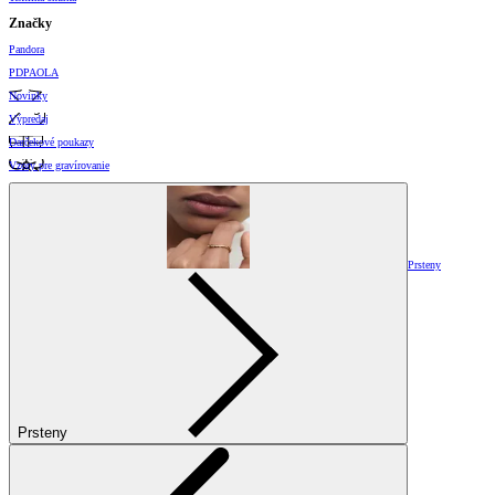
Značky
Pandora
PDPAOLA
Novinky
Výpredaj
Darčekové poukazy
Vzory pre gravírovanie
Prsteny
Prsteny