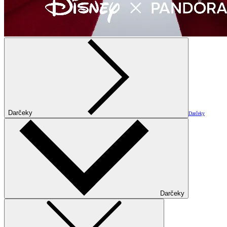
Darčeky
Darčeky
Darčeky