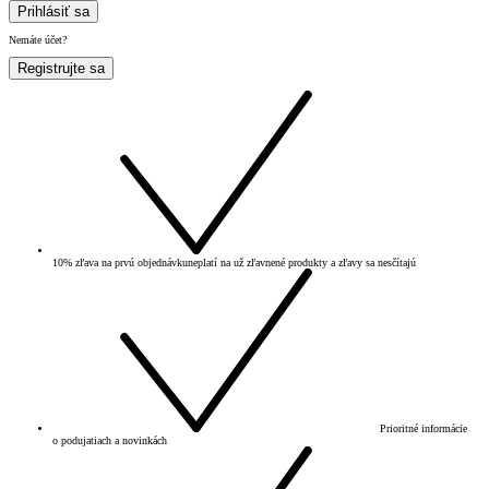
Prihlásiť sa
Nemáte účet?
Registrujte sa
10% zľava na prvú objednávku
neplatí na už zľavnené produkty a zľavy sa nesčítajú
Prioritné informácie
o podujatiach a novinkách