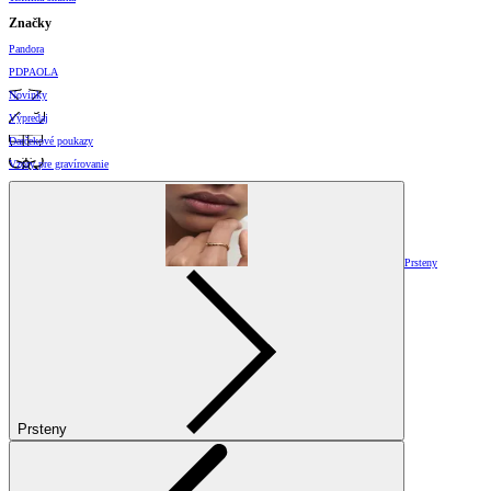
Značky
Pandora
PDPAOLA
Novinky
Výpredaj
Darčekové poukazy
Vzory pre gravírovanie
Prsteny
Prsteny