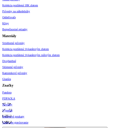
Kolekcia pozlátená 18K zlatom
Prívesky na náhrdelníky
Oddeľovače
Klipy
Bezpečnostné retiazky
Materiály
Strieborné prívesky
Kolekcia pozlátená 14-karátovým zlatom
Kolekcia pozlátená 14-karátovým ružovým zlatom
Dvojfarebné
Sklenené prívesky
Kamienkové prívesky
Glazúra
Značky
Pandora
PDPAOLA
Novinky
Výpredaj
Darčekové poukazy
Vzory pre gravírovanie