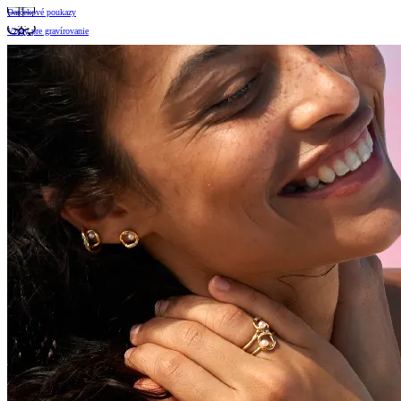
Darčekové poukazy
Vzory pre gravírovanie