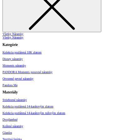
Všetky Náramky
Všetky Náramky
Kategórie
Kolekcia pozlátená 18K zlatom
Disney náramky
Moments náramky
PANDORA Moments posuvné náramky
Otvorené pevné náramky
Pandora Me
Materiály
Strieborné náramky
Kolekcia pozlátená 14-karátovým zlatom
Kolekcia pozlátená 14-karátovým ružovým zlatom
Dvojfarebné
Kožené náramky
Glazúra
Textilná šnúrka