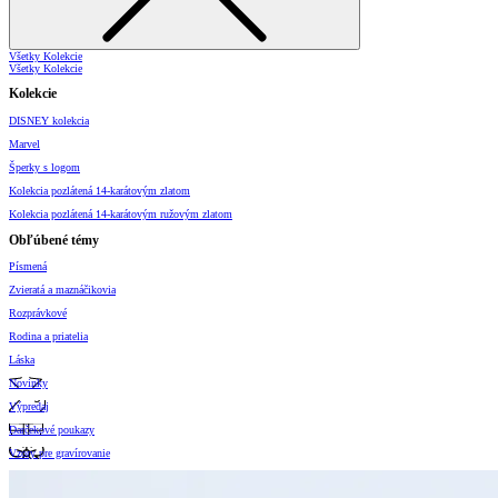
Všetky Kolekcie
Všetky Kolekcie
Kolekcie
DISNEY kolekcia
Marvel
Šperky s logom
Kolekcia pozlátená 14-karátovým zlatom
Kolekcia pozlátená 14-karátovým ružovým zlatom
Obľúbené témy
Písmená
Zvieratá a maznáčikovia
Rozprávkové
Rodina a priatelia
Láska
Novinky
Výpredaj
Darčekové poukazy
Vzory pre gravírovanie