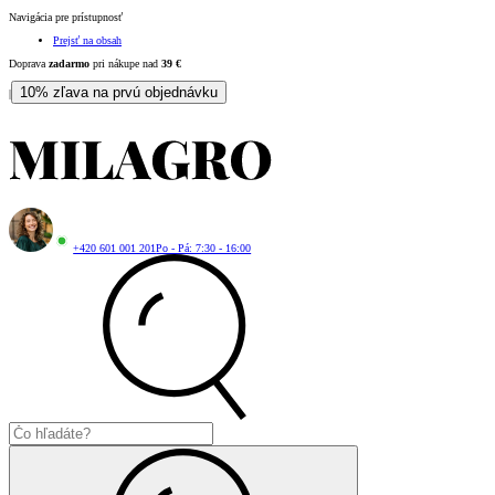
Navigácia pre prístupnosť
Prejsť na obsah
Doprava
zadarmo
pri nákupe nad
39
€
10% zľava na prvú objednávku
|
+420 601 001 201
Po - Pá: 7:30 - 16:00