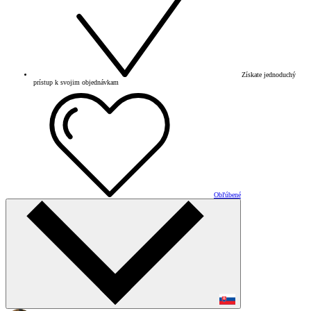
Získate jednoduchý
prístup k svojim objednávkam
Obľúbené