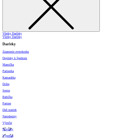
Všetky Darčeky
Všetky Darčeky
Darčeky
Znamenie zverokruhu
Doplnky k šperkom
Mamička
Partnerka
Kamarátka
Dcéra
Sestra
Babička
Partner
Deň matiek
Narodeniny
Výročie
Novinky
Výpredaj