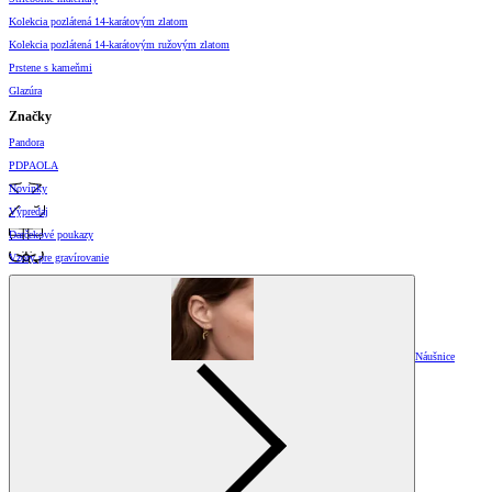
Kolekcia pozlátená 14-karátovým zlatom
Kolekcia pozlátená 14-karátovým ružovým zlatom
Prstene s kameňmi
Glazúra
Značky
Pandora
PDPAOLA
Novinky
Výpredaj
Darčekové poukazy
Vzory pre gravírovanie
Náušnice