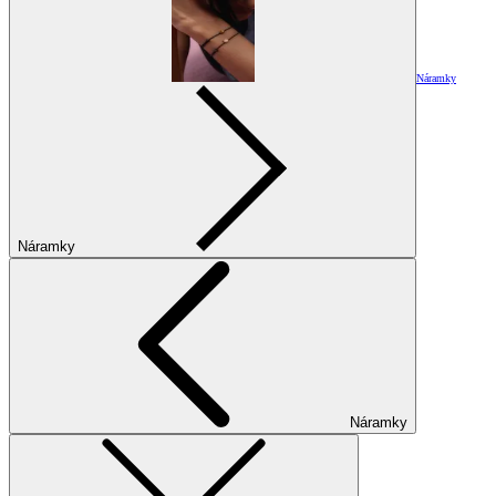
Náramky
Náramky
Náramky