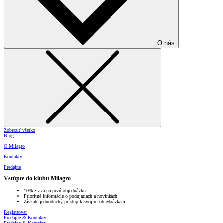
O nás
Zobraziť všetko
Blog
O Milagro
Kontakty
Predajne
Vstúpte do klubu Milagro
10% zľava na prvú objednávku
Prioritné informácie o podujatiach a novinkách
Získate jednoduchý prístup k svojim objednávkam
Registrovať
Predajne & Kontakty
Predajne & Kontakty