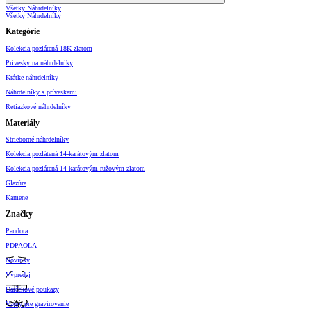
Všetky Náhrdelníky
Všetky Náhrdelníky
Kategórie
Kolekcia pozlátená 18K zlatom
Prívesky na náhrdelníky
Krátke náhrdelníky
Náhrdelníky s príveskami
Retiazkové náhrdelníky
Materiály
Strieborné náhrdelníky
Kolekcia pozlátená 14-karátovým zlatom
Kolekcia pozlátená 14-karátovým ružovým zlatom
Glazúra
Kamene
Značky
Pandora
PDPAOLA
Novinky
Výpredaj
Darčekové poukazy
Vzory pre gravírovanie