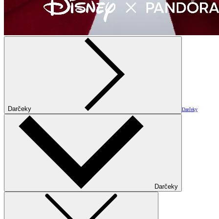
Darčeky
Darčeky
Darčeky