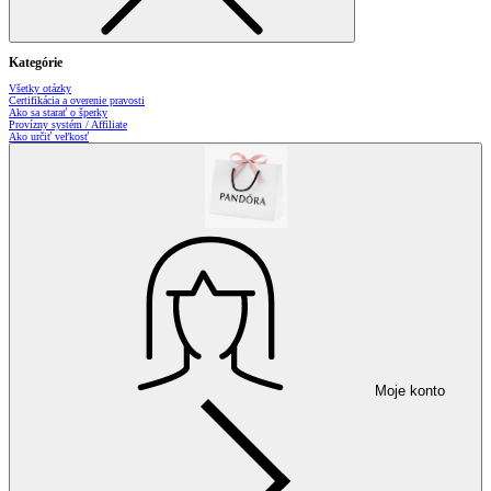
Kategórie
Všetky otázky
Certifikácia a overenie pravosti
Ako sa starať o šperky
Provízny systém / Affiliate
Ako určiť veľkosť
Moje konto