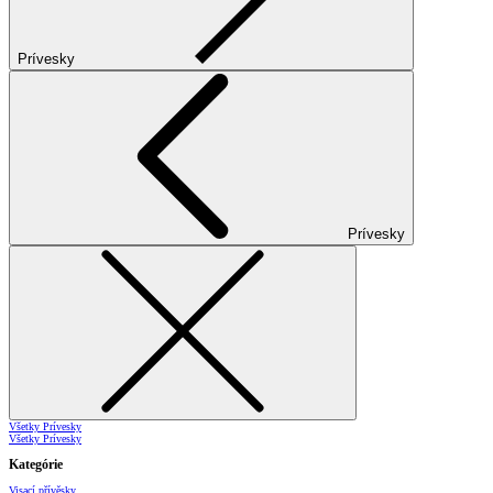
Prívesky
Prívesky
Všetky Prívesky
Všetky Prívesky
Kategórie
Visací přívěsky