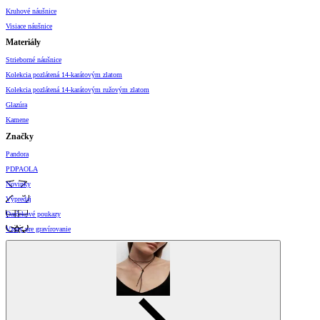
Kruhové náušnice
Visiace náušnice
Materiály
Strieborné náušnice
Kolekcia pozlátená 14-karátovým zlatom
Kolekcia pozlátená 14-karátovým ružovým zlatom
Glazúra
Kamene
Značky
Pandora
PDPAOLA
Novinky
Výpredaj
Darčekové poukazy
Vzory pre gravírovanie