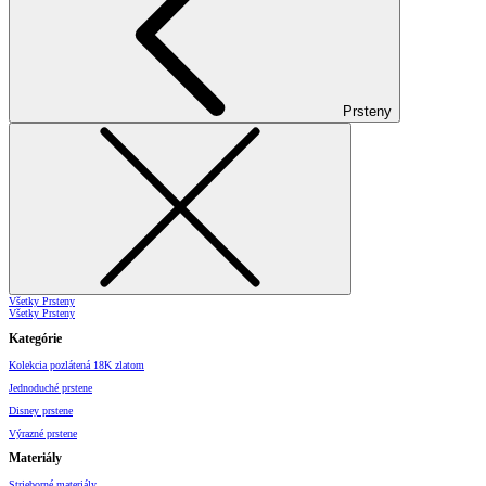
Prsteny
Všetky Prsteny
Všetky Prsteny
Kategórie
Kolekcia pozlátená 18K zlatom
Jednoduché prstene
Disney prstene
Výrazné prstene
Materiály
Strieborné materiály