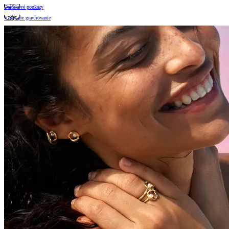
Darčekové poukazy
Vzory pre gravírovanie