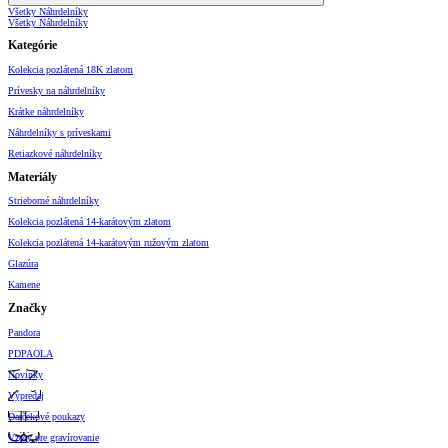
Všetky Náhrdelníky
Všetky Náhrdelníky
Kategórie
Kolekcia pozlátená 18K zlatom
Prívesky na náhrdelníky
Krátke náhrdelníky
Náhrdelníky s príveskami
Retiazkové náhrdelníky
Materiály
Strieborné náhrdelníky
Kolekcia pozlátená 14-karátovým zlatom
Kolekcia pozlátená 14-karátovým ružovým zlatom
Glazúra
Kamene
Značky
Pandora
PDPAOLA
Novinky
Výpredaj
Darčekové poukazy
Vzory pre gravírovanie