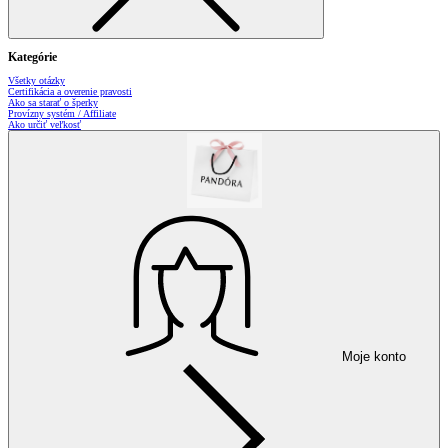
Kategórie
Všetky otázky
Certifikácia a overenie pravosti
Ako sa starať o šperky
Provízny systém / Affiliate
Ako určiť veľkosť
Moje konto