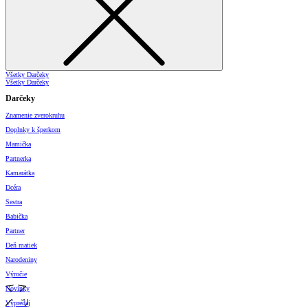
Všetky Darčeky
Všetky Darčeky
Darčeky
Znamenie zverokruhu
Doplnky k šperkom
Mamička
Partnerka
Kamarátka
Dcéra
Sestra
Babička
Partner
Deň matiek
Narodeniny
Výročie
Novinky
Výpredaj