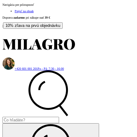
Navigácia pre prístupnosť
Prejsť na obsah
Doprava
zadarmo
pri nákupe nad
39
€
10% zľava na prvú objednávku
|
+420 601 001 201
Po - Pá: 7:30 - 16:00