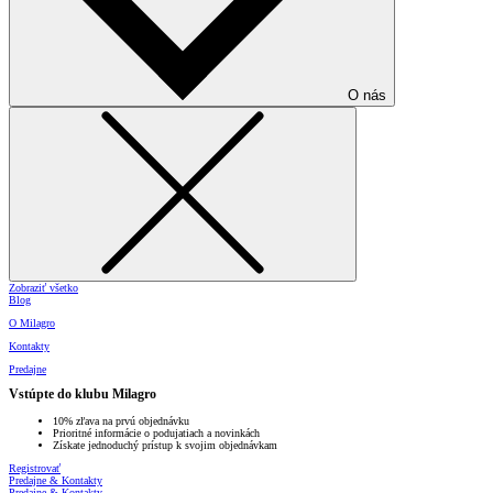
O nás
Zobraziť všetko
Blog
O Milagro
Kontakty
Predajne
Vstúpte do klubu Milagro
10% zľava na prvú objednávku
Prioritné informácie o podujatiach a novinkách
Získate jednoduchý prístup k svojim objednávkam
Registrovať
Predajne & Kontakty
Predajne & Kontakty