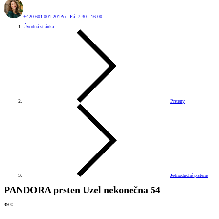
+420 601 001 201
Po - Pá: 7:30 - 16:00
Úvodná stránka
Prsteny
Jednoduché prstene
PANDORA prsten Uzel nekonečna 54
39 €