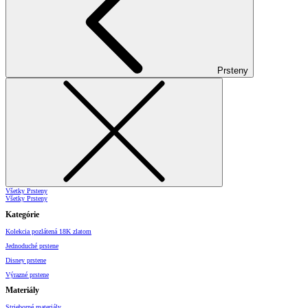
Prsteny
Všetky Prsteny
Všetky Prsteny
Kategórie
Kolekcia pozlátená 18K zlatom
Jednoduché prstene
Disney prstene
Výrazné prstene
Materiály
Strieborné materiály