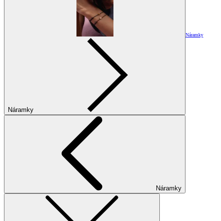
Náramky
Náramky
Náramky