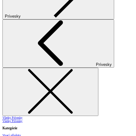
Prívesky
Prívesky
Všetky Prívesky
Všetky Prívesky
Kategórie
Visací přívěsky