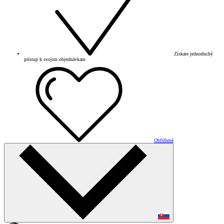
Získate jednoduchý
prístup k svojim objednávkam
Obľúbené