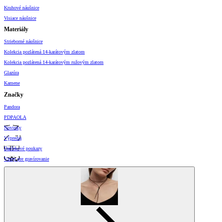
Kruhové náušnice
Visiace náušnice
Materiály
Strieborné náušnice
Kolekcia pozlátená 14-karátovým zlatom
Kolekcia pozlátená 14-karátovým ružovým zlatom
Glazúra
Kamene
Značky
Pandora
PDPAOLA
Novinky
Výpredaj
Darčekové poukazy
Vzory pre gravírovanie