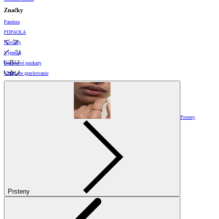
Značky
Pandora
PDPAOLA
Novinky
Výpredaj
Darčekové poukazy
Vzory pre gravírovanie
Prsteny
Prsteny