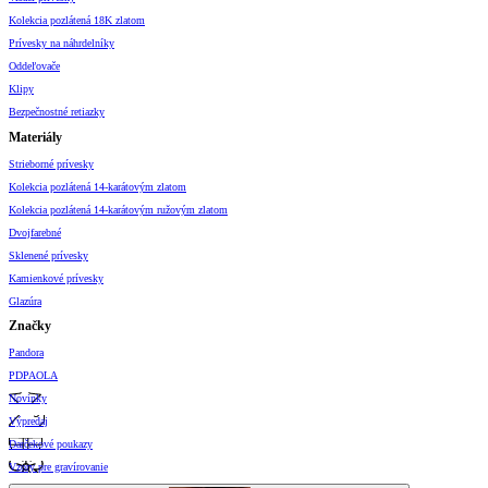
Kolekcia pozlátená 18K zlatom
Prívesky na náhrdelníky
Oddeľovače
Klipy
Bezpečnostné retiazky
Materiály
Strieborné prívesky
Kolekcia pozlátená 14-karátovým zlatom
Kolekcia pozlátená 14-karátovým ružovým zlatom
Dvojfarebné
Sklenené prívesky
Kamienkové prívesky
Glazúra
Značky
Pandora
PDPAOLA
Novinky
Výpredaj
Darčekové poukazy
Vzory pre gravírovanie