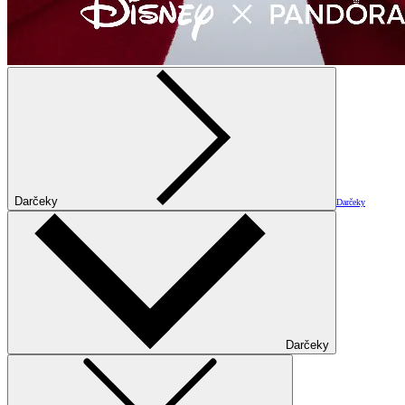
Darčeky
Darčeky
Darčeky