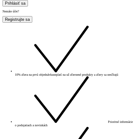
Prihlásiť sa
Nemáte účet?
Registrujte sa
10% zľava na prvú objednávku
neplatí na už zľavnené produkty a zľavy sa nesčítajú
Prioritné informácie
o podujatiach a novinkách