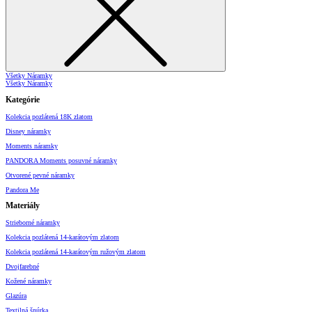
Všetky Náramky
Všetky Náramky
Kategórie
Kolekcia pozlátená 18K zlatom
Disney náramky
Moments náramky
PANDORA Moments posuvné náramky
Otvorené pevné náramky
Pandora Me
Materiály
Strieborné náramky
Kolekcia pozlátená 14-karátovým zlatom
Kolekcia pozlátená 14-karátovým ružovým zlatom
Dvojfarebné
Kožené náramky
Glazúra
Textilná šnúrka