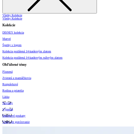
Všetky Kolekcie
Všetky Kolekcie
Kolekcie
DISNEY kolekcia
Marvel
Šperky s logom
Kolekcia pozlátená 14-karátovým zlatom
Kolekcia pozlátená 14-karátovým ružovým zlatom
Obľúbené témy
Písmená
Zvieratá a maznáčikovia
Rozprávkové
Rodina a priatelia
Láska
Novinky
Výpredaj
Darčekové poukazy
Vzory pre gravírovanie