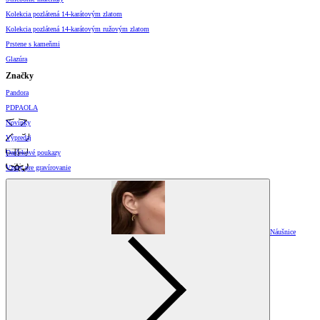
Kolekcia pozlátená 14-karátovým zlatom
Kolekcia pozlátená 14-karátovým ružovým zlatom
Prstene s kameňmi
Glazúra
Značky
Pandora
PDPAOLA
Novinky
Výpredaj
Darčekové poukazy
Vzory pre gravírovanie
Náušnice