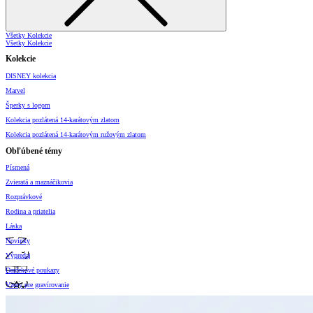
Všetky Kolekcie
Všetky Kolekcie
Kolekcie
DISNEY kolekcia
Marvel
Šperky s logom
Kolekcia pozlátená 14-karátovým zlatom
Kolekcia pozlátená 14-karátovým ružovým zlatom
Obľúbené témy
Písmená
Zvieratá a maznáčikovia
Rozprávkové
Rodina a priatelia
Láska
Novinky
Výpredaj
Darčekové poukazy
Vzory pre gravírovanie