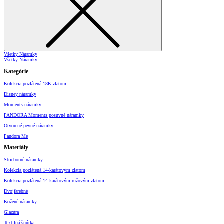
Všetky Náramky
Všetky Náramky
Kategórie
Kolekcia pozlátená 18K zlatom
Disney náramky
Moments náramky
PANDORA Moments posuvné náramky
Otvorené pevné náramky
Pandora Me
Materiály
Strieborné náramky
Kolekcia pozlátená 14-karátovým zlatom
Kolekcia pozlátená 14-karátovým ružovým zlatom
Dvojfarebné
Kožené náramky
Glazúra
Textilná šnúrka