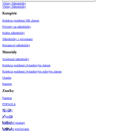
Všetky Náhrdelníky
Všetky Náhrdelníky
Kategórie
Kolekcia pozlátená 18K zlatom
Prívesky na náhrdelníky
Krátke náhrdelníky
Náhrdelníky s príveskami
Retiazkové náhrdelníky
Materiály
Strieborné náhrdelníky
Kolekcia pozlátená 14-karátovým zlatom
Kolekcia pozlátená 14-karátovým ružovým zlatom
Glazúra
Kamene
Značky
Pandora
PDPAOLA
Novinky
Výpredaj
Darčekové poukazy
Vzory pre gravírovanie