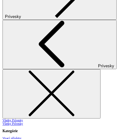
Prívesky
Prívesky
Všetky Prívesky
Všetky Prívesky
Kategórie
Visací přívěsky