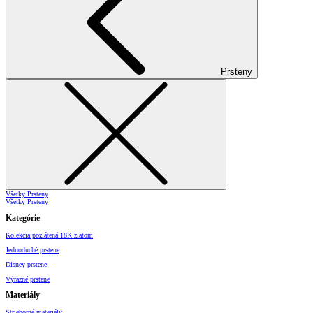
Prsteny
Všetky Prsteny
Všetky Prsteny
Kategórie
Kolekcia pozlátená 18K zlatom
Jednoduché prstene
Disney prstene
Výrazné prstene
Materiály
Strieborné materiály