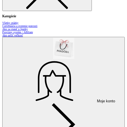
Kategórie
Všetky otázky
Certifikácia a overenie pravosti
Ako sa starať o šperky
Provízny systém / Affiliate
Ako určiť veľkosť
Moje konto