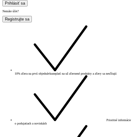
Prihlásiť sa
Nemáte účet?
Registrujte sa
10% zľava na prvú objednávku
neplatí na už zľavnené produkty a zľavy sa nesčítajú
Prioritné informácie
o podujatiach a novinkách