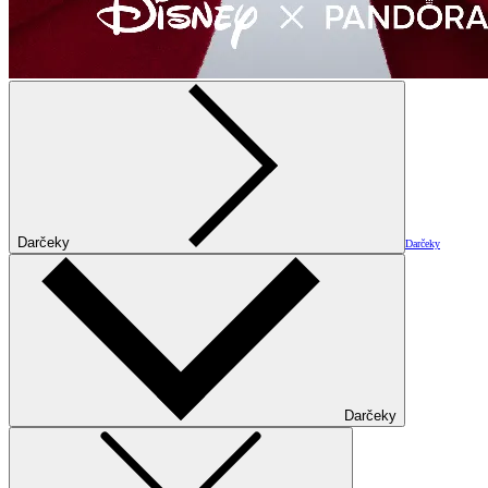
Darčeky
Darčeky
Darčeky