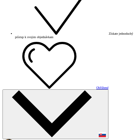
Získate jednoduchý
prístup k svojim objednávkam
Obľúbené