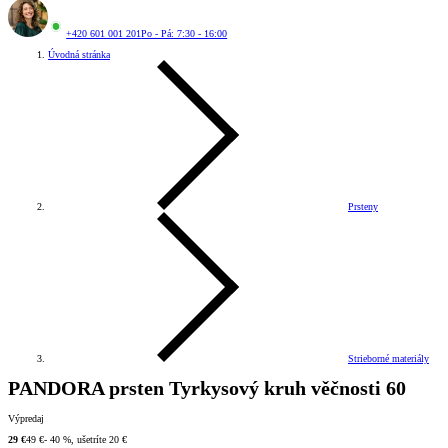
+420 601 001 201
Po - Pá: 7:30 - 16:00
Úvodná stránka
Prsteny
Strieborné materiály
PANDORA prsten Tyrkysový kruh věčnosti 60
Výpredaj
29 €
49 €
- 40 %, ušetríte 20 €