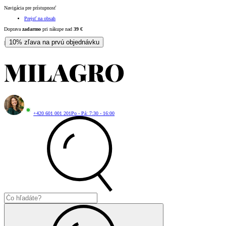
Navigácia pre prístupnosť
Prejsť na obsah
Doprava
zadarmo
pri nákupe nad
39
€
10% zľava na prvú objednávku
|
+420 601 001 201
Po - Pá: 7:30 - 16:00