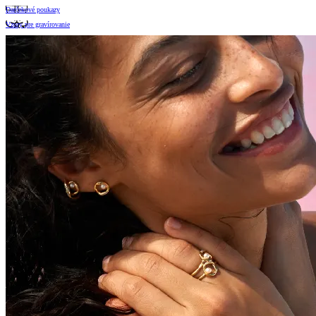
Darčekové poukazy
Vzory pre gravírovanie