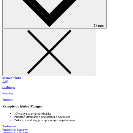
O nás
Zobraziť všetko
Blog
O Milagro
Kontakty
Predajne
Vstúpte do klubu Milagro
10% zľava na prvú objednávku
Prioritné informácie o podujatiach a novinkách
Získate jednoduchý prístup k svojim objednávkam
Registrovať
Predajne & Kontakty
Predajne & Kontakty