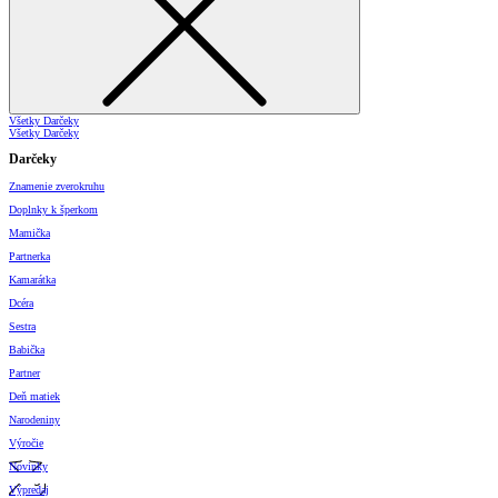
Všetky Darčeky
Všetky Darčeky
Darčeky
Znamenie zverokruhu
Doplnky k šperkom
Mamička
Partnerka
Kamarátka
Dcéra
Sestra
Babička
Partner
Deň matiek
Narodeniny
Výročie
Novinky
Výpredaj