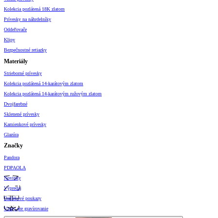
Kolekcia pozlátená 18K zlatom
Prívesky na náhrdelníky
Oddeľovače
Klipy
Bezpečnostné retiazky
Materiály
Strieborné prívesky
Kolekcia pozlátená 14-karátovým zlatom
Kolekcia pozlátená 14-karátovým ružovým zlatom
Dvojfarebné
Sklenené prívesky
Kamienkové prívesky
Glazúra
Značky
Pandora
PDPAOLA
Novinky
Výpredaj
Darčekové poukazy
Vzory pre gravírovanie