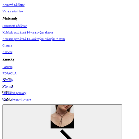
Kruhové náušnice
Visiace náušnice
Materiály
Strieborné náušnice
Kolekcia pozlátená 14-karátovým zlatom
Kolekcia pozlátená 14-karátovým ružovým zlatom
Glazúra
Kamene
Značky
Pandora
PDPAOLA
Novinky
Výpredaj
Darčekové poukazy
Vzory pre gravírovanie