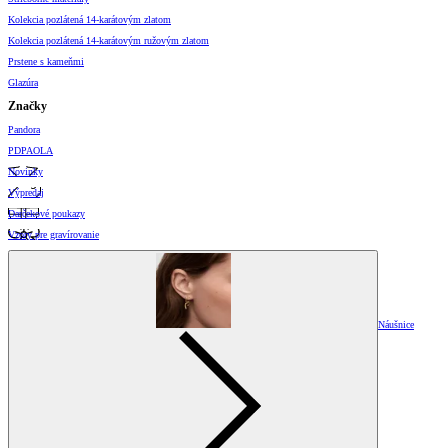
Kolekcia pozlátená 14-karátovým zlatom
Kolekcia pozlátená 14-karátovým ružovým zlatom
Prstene s kameňmi
Glazúra
Značky
Pandora
PDPAOLA
Novinky
Výpredaj
Darčekové poukazy
Vzory pre gravírovanie
Náušnice