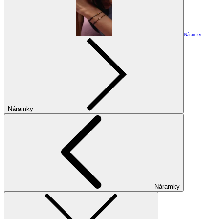
Náramky
Náramky
Náramky