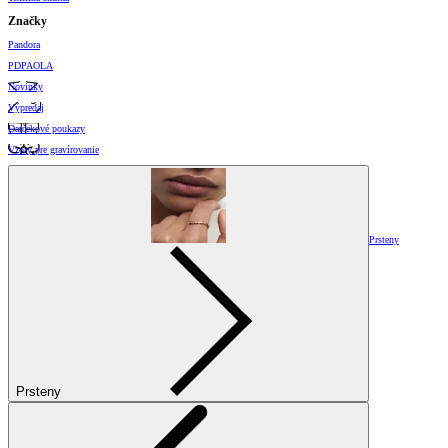
Značky
Pandora
PDPAOLA
Novinky
Výpredaj
Darčekové poukazy
Vzory pre gravírovanie
Prsteny
Prsteny