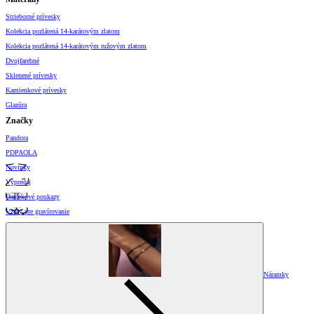
Strieborné prívesky
Kolekcia pozlátená 14-karátovým zlatom
Kolekcia pozlátená 14-karátovým ružovým zlatom
Dvojfarebné
Sklenené prívesky
Kamienkové prívesky
Glazúra
Značky
Pandora
PDPAOLA
Novinky
Výpredaj
Darčekové poukazy
Vzory pre gravírovanie
Náramky