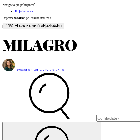
Navigácia pre prístupnosť
Prejsť na obsah
Doprava
zadarmo
pri nákupe nad
39
€
10% zľava na prvú objednávku
|
+420 601 001 201
Po - Pá: 7:30 - 16:00