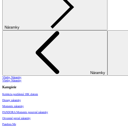
Náramky
Náramky
Všetky Náramky
Všetky Náramky
Kategórie
Kolekcia pozlátená 18K zlatom
Disney náramky
Moments náramky
PANDORA Moments posuvné náramky
Otvorené pevné náramky
Pandora Me