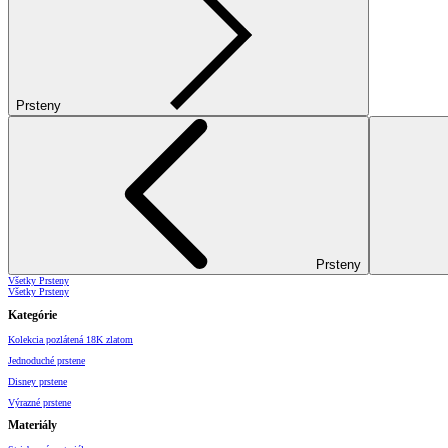
Prsteny
Prsteny
Všetky Prsteny
Všetky Prsteny
Kategórie
Kolekcia pozlátená 18K zlatom
Jednoduché prstene
Disney prstene
Výrazné prstene
Materiály