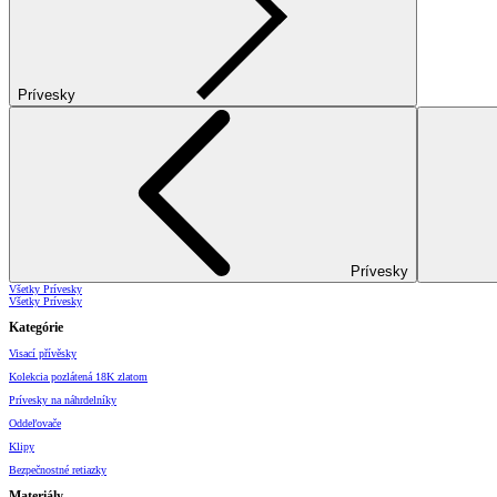
Prívesky
Prívesky
Všetky Prívesky
Všetky Prívesky
Kategórie
Visací přívěsky
Kolekcia pozlátená 18K zlatom
Prívesky na náhrdelníky
Oddeľovače
Klipy
Bezpečnostné retiazky
Materiály