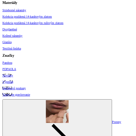
Materiály
Strieborné náramky
Kolekcia pozlátená 14-karátovým zlatom
Kolekcia pozlátená 14-karátovým ružovým zlatom
Dvojfarebné
Kožené náramky
Glazúra
Textilná šnúrka
Značky
Pandora
PDPAOLA
Novinky
Výpredaj
Darčekové poukazy
Vzory pre gravírovanie
Prsteny