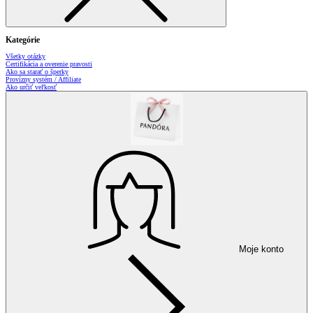
Kategórie
Všetky otázky
Certifikácia a overenie pravosti
Ako sa starať o šperky
Provízny systém / Affiliate
Ako určiť veľkosť
Moje konto