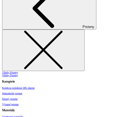
Prsteny
Všetky Prsteny
Všetky Prsteny
Kategórie
Kolekcia pozlátená 18K zlatom
Jednoduché prstene
Disney prstene
Výrazné prstene
Materiály
Strieborné materiály