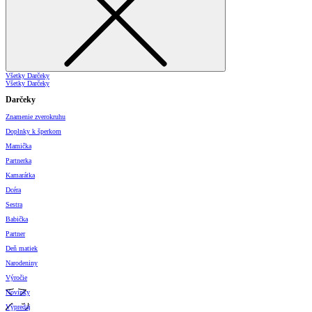
Všetky Darčeky
Všetky Darčeky
Darčeky
Znamenie zverokruhu
Doplnky k šperkom
Mamička
Partnerka
Kamarátka
Dcéra
Sestra
Babička
Partner
Deň matiek
Narodeniny
Výročie
Novinky
Výpredaj