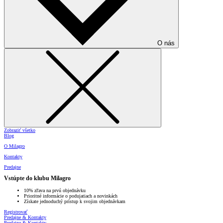
O nás
Zobraziť všetko
Blog
O Milagro
Kontakty
Predajne
Vstúpte do klubu Milagro
10% zľava na prvú objednávku
Prioritné informácie o podujatiach a novinkách
Získate jednoduchý prístup k svojim objednávkam
Registrovať
Predajne & Kontakty
Predajne & Kontakty