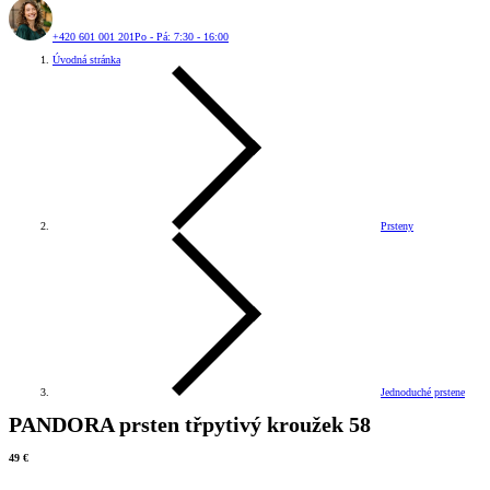
+420 601 001 201
Po - Pá: 7:30 - 16:00
Úvodná stránka
Prsteny
Jednoduché prstene
PANDORA prsten třpytivý kroužek 58
49 €