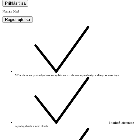
Prihlásiť sa
Nemáte účet?
Registrujte sa
10% zľava na prvú objednávku
neplatí na už zľavnené produkty a zľavy sa nesčítajú
Prioritné informácie
o podujatiach a novinkách