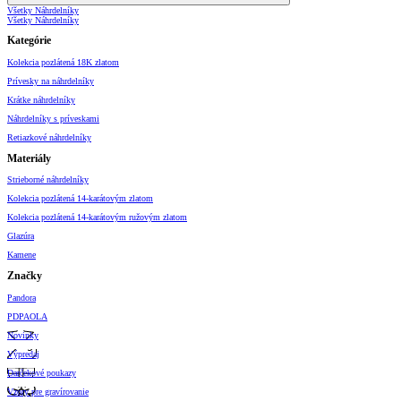
Všetky Náhrdelníky
Všetky Náhrdelníky
Kategórie
Kolekcia pozlátená 18K zlatom
Prívesky na náhrdelníky
Krátke náhrdelníky
Náhrdelníky s príveskami
Retiazkové náhrdelníky
Materiály
Strieborné náhrdelníky
Kolekcia pozlátená 14-karátovým zlatom
Kolekcia pozlátená 14-karátovým ružovým zlatom
Glazúra
Kamene
Značky
Pandora
PDPAOLA
Novinky
Výpredaj
Darčekové poukazy
Vzory pre gravírovanie