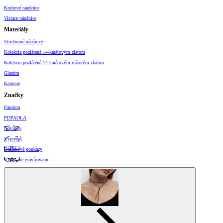
Kruhové náušnice
Visiace náušnice
Materiály
Strieborné náušnice
Kolekcia pozlátená 14-karátovým zlatom
Kolekcia pozlátená 14-karátovým ružovým zlatom
Glazúra
Kamene
Značky
Pandora
PDPAOLA
Novinky
Výpredaj
Darčekové poukazy
Vzory pre gravírovanie