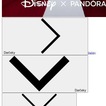
Darčeky
Darčeky
Darčeky