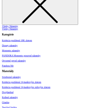
Všetky Náramky
Všetky Náramky
Kategórie
Kolekcia pozlátená 18K zlatom
Disney náramky
Moments náramky
PANDORA Moments posuvné náramky
Otvorené pevné náramky
Pandora Me
Materiály
Strieborné náramky
Kolekcia pozlátená 14-karátovým zlatom
Kolekcia pozlátená 14-karátovým ružovým zlatom
Dvojfarebné
Kožené náramky
Glazúra
Textilná šnúrka