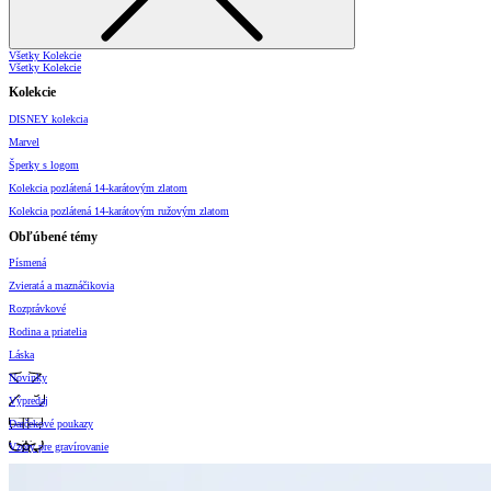
Všetky Kolekcie
Všetky Kolekcie
Kolekcie
DISNEY kolekcia
Marvel
Šperky s logom
Kolekcia pozlátená 14-karátovým zlatom
Kolekcia pozlátená 14-karátovým ružovým zlatom
Obľúbené témy
Písmená
Zvieratá a maznáčikovia
Rozprávkové
Rodina a priatelia
Láska
Novinky
Výpredaj
Darčekové poukazy
Vzory pre gravírovanie