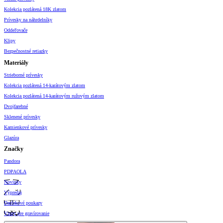
Kolekcia pozlátená 18K zlatom
Prívesky na náhrdelníky
Oddeľovače
Klipy
Bezpečnostné retiazky
Materiály
Strieborné prívesky
Kolekcia pozlátená 14-karátovým zlatom
Kolekcia pozlátená 14-karátovým ružovým zlatom
Dvojfarebné
Sklenené prívesky
Kamienkové prívesky
Glazúra
Značky
Pandora
PDPAOLA
Novinky
Výpredaj
Darčekové poukazy
Vzory pre gravírovanie