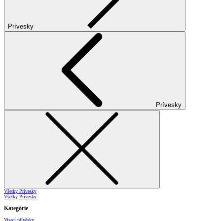
Prívesky
Prívesky
Všetky Prívesky
Všetky Prívesky
Kategórie
Visací přívěsky