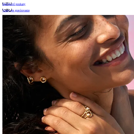
Darčekové poukazy
Vzory pre gravírovanie