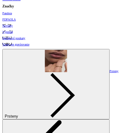
Značky
Pandora
PDPAOLA
Novinky
Výpredaj
Darčekové poukazy
Vzory pre gravírovanie
Prsteny
Prsteny