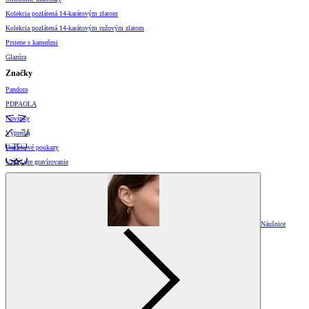
Kolekcia pozlátená 14-karátovým zlatom
Kolekcia pozlátená 14-karátovým ružovým zlatom
Prstene s kameňmi
Glazúra
Značky
Pandora
PDPAOLA
Novinky
Výpredaj
Darčekové poukazy
Vzory pre gravírovanie
Náušnice