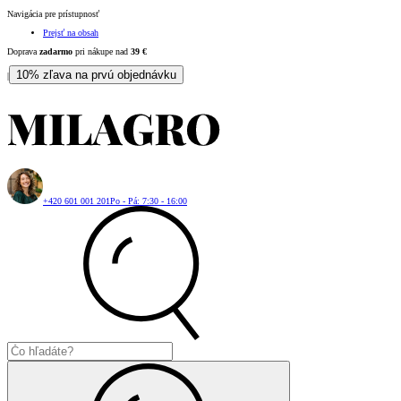
Navigácia pre prístupnosť
Prejsť na obsah
Doprava
zadarmo
pri nákupe nad
39
€
10% zľava na prvú objednávku
|
+420 601 001 201
Po - Pá: 7:30 - 16:00