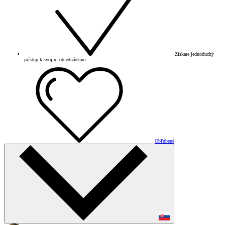
Získate jednoduchý
prístup k svojim objednávkam
Obľúbené