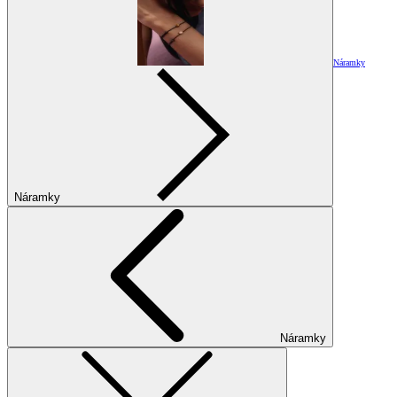
Náramky
Náramky
Náramky