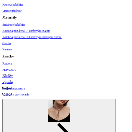
Kruhové náušnice
Visiace náušnice
Materiály
Strieborné náušnice
Kolekcia pozlátená 14-karátovým zlatom
Kolekcia pozlátená 14-karátovým ružovým zlatom
Glazúra
Kamene
Značky
Pandora
PDPAOLA
Novinky
Výpredaj
Darčekové poukazy
Vzory pre gravírovanie