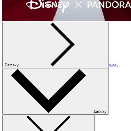
Darčeky
Darčeky
Darčeky