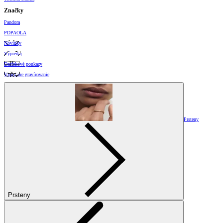
Značky
Pandora
PDPAOLA
Novinky
Výpredaj
Darčekové poukazy
Vzory pre gravírovanie
Prsteny
Prsteny