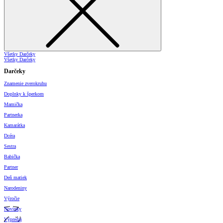
Všetky Darčeky
Všetky Darčeky
Darčeky
Znamenie zverokruhu
Doplnky k šperkom
Mamička
Partnerka
Kamarátka
Dcéra
Sestra
Babička
Partner
Deň matiek
Narodeniny
Výročie
Novinky
Výpredaj