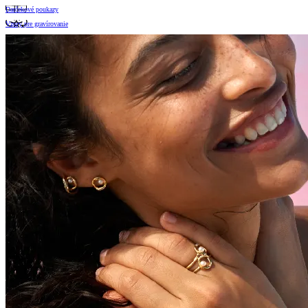
Darčekové poukazy
Vzory pre gravírovanie