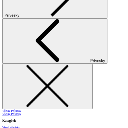
Prívesky
Prívesky
Všetky Prívesky
Všetky Prívesky
Kategórie
Visací přívěsky