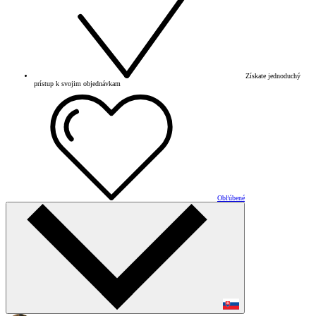
Získate jednoduchý
prístup k svojim objednávkam
Obľúbené