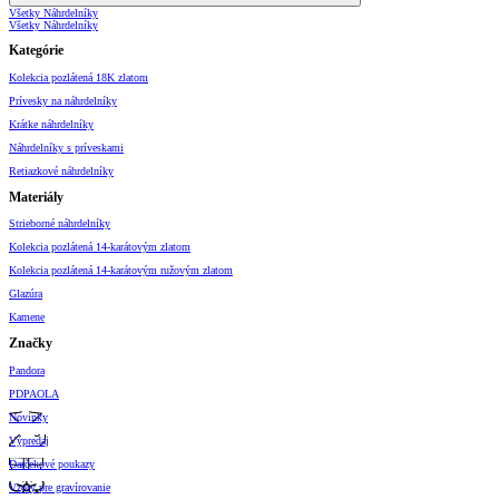
Všetky Náhrdelníky
Všetky Náhrdelníky
Kategórie
Kolekcia pozlátená 18K zlatom
Prívesky na náhrdelníky
Krátke náhrdelníky
Náhrdelníky s príveskami
Retiazkové náhrdelníky
Materiály
Strieborné náhrdelníky
Kolekcia pozlátená 14-karátovým zlatom
Kolekcia pozlátená 14-karátovým ružovým zlatom
Glazúra
Kamene
Značky
Pandora
PDPAOLA
Novinky
Výpredaj
Darčekové poukazy
Vzory pre gravírovanie