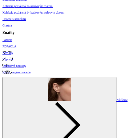
Kolekcia pozlátená 14-karátovým zlatom
Kolekcia pozlátená 14-karátovým ružovým zlatom
Prstene s kameňmi
Glazúra
Značky
Pandora
PDPAOLA
Novinky
Výpredaj
Darčekové poukazy
Vzory pre gravírovanie
Náušnice