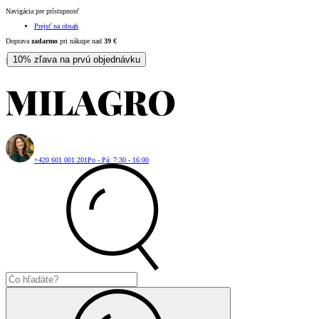
Navigácia pre prístupnosť
Prejsť na obsah
Doprava
zadarmo
pri nákupe nad
39
€
10% zľava na prvú objednávku
|
+420 601 001 201
Po - Pá: 7:30 - 16:00