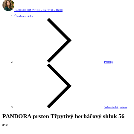
+420 601 001 201
Po - Pá: 7:30 - 16:00
Úvodná stránka
Prsteny
Jednoduché prstene
PANDORA prsten Třpytivý herbářový shluk 56
89 €