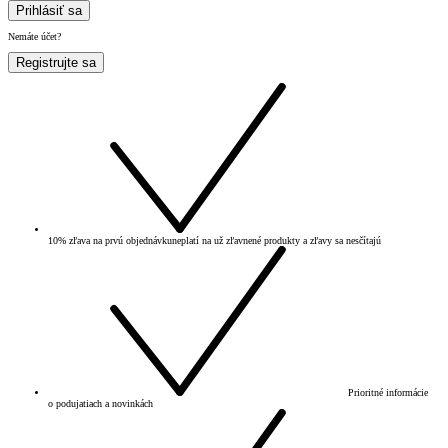
Prihlásiť sa
Nemáte účet?
Registrujte sa
10% zľava na prvú objednávku
neplatí na už zľavnené produkty a zľavy sa nesčítajú
Prioritné informácie
o podujatiach a novinkách