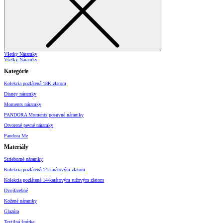
Všetky Náramky
Všetky Náramky
Kategórie
Kolekcia pozlátená 18K zlatom
Disney náramky
Moments náramky
PANDORA Moments posuvné náramky
Otvorené pevné náramky
Pandora Me
Materiály
Strieborné náramky
Kolekcia pozlátená 14-karátovým zlatom
Kolekcia pozlátená 14-karátovým ružovým zlatom
Dvojfarebné
Kožené náramky
Glazúra
Textilná šnúrka