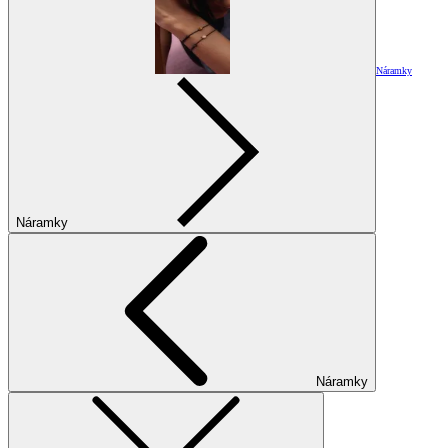
Náramky
Náramky
Náramky