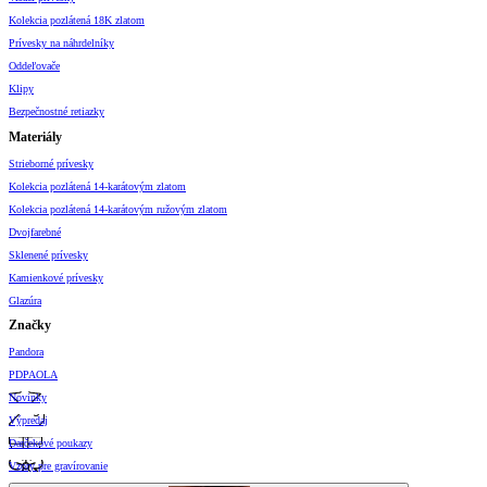
Kolekcia pozlátená 18K zlatom
Prívesky na náhrdelníky
Oddeľovače
Klipy
Bezpečnostné retiazky
Materiály
Strieborné prívesky
Kolekcia pozlátená 14-karátovým zlatom
Kolekcia pozlátená 14-karátovým ružovým zlatom
Dvojfarebné
Sklenené prívesky
Kamienkové prívesky
Glazúra
Značky
Pandora
PDPAOLA
Novinky
Výpredaj
Darčekové poukazy
Vzory pre gravírovanie