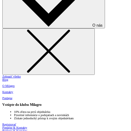
O nás
Zobraziť všetko
Blog
O Milagro
Kontakty
Predajne
Vstúpte do klubu Milagro
10% zľava na prvú objednávku
Prioritné informácie o podujatiach a novinkách
Získate jednoduchý prístup k svojim objednávkam
Registrovať
Predajne & Kontakty
Predajne & Kontakty