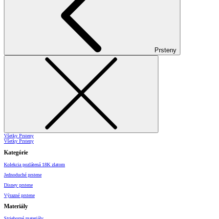
Prsteny
Všetky Prsteny
Všetky Prsteny
Kategórie
Kolekcia pozlátená 18K zlatom
Jednoduché prstene
Disney prstene
Výrazné prstene
Materiály
Strieborné materiály