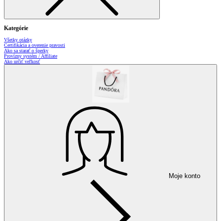
Kategórie
Všetky otázky
Certifikácia a overenie pravosti
Ako sa starať o šperky
Provízny systém / Affiliate
Ako určiť veľkosť
Moje konto