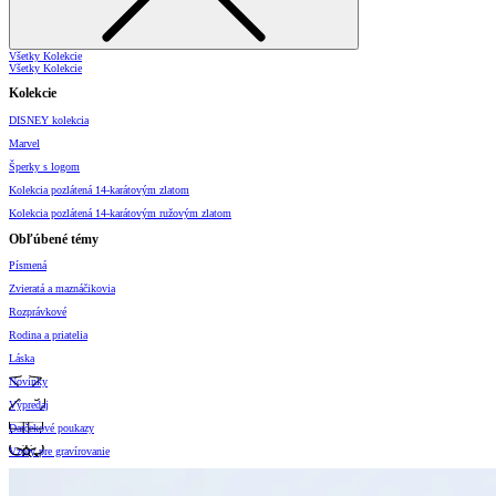
Všetky Kolekcie
Všetky Kolekcie
Kolekcie
DISNEY kolekcia
Marvel
Šperky s logom
Kolekcia pozlátená 14-karátovým zlatom
Kolekcia pozlátená 14-karátovým ružovým zlatom
Obľúbené témy
Písmená
Zvieratá a maznáčikovia
Rozprávkové
Rodina a priatelia
Láska
Novinky
Výpredaj
Darčekové poukazy
Vzory pre gravírovanie