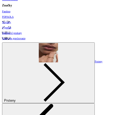
Značky
Pandora
PDPAOLA
Novinky
Výpredaj
Darčekové poukazy
Vzory pre gravírovanie
Prsteny
Prsteny