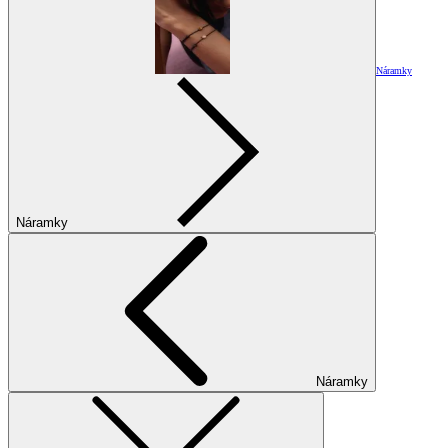
Náramky
Náramky
Náramky