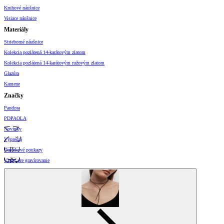
Kruhové náušnice
Visiace náušnice
Materiály
Strieborné náušnice
Kolekcia pozlátená 14-karátovým zlatom
Kolekcia pozlátená 14-karátovým ružovým zlatom
Glazúra
Kamene
Značky
Pandora
PDPAOLA
Novinky
Výpredaj
Darčekové poukazy
Vzory pre gravírovanie