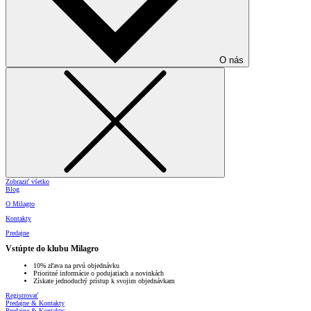
O nás
Zobraziť všetko
Blog
O Milagro
Kontakty
Predajne
Vstúpte do klubu Milagro
10% zľava na prvú objednávku
Prioritné informácie o podujatiach a novinkách
Získate jednoduchý prístup k svojim objednávkam
Registrovať
Predajne & Kontakty
Predajne & Kontakty