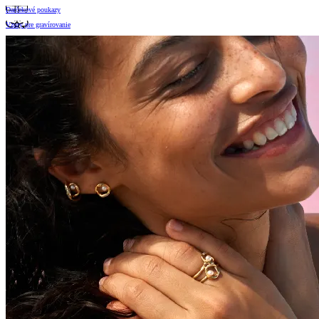
Darčekové poukazy
Vzory pre gravírovanie