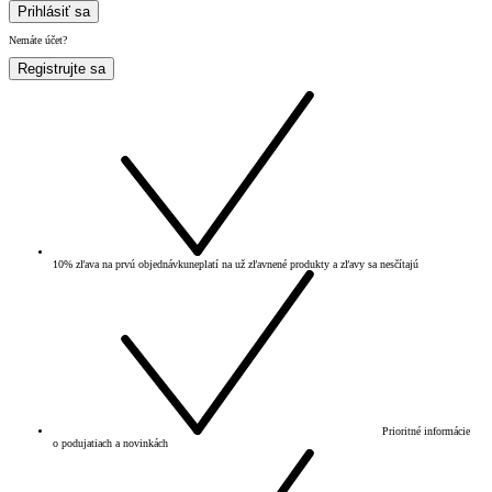
Prihlásiť sa
Nemáte účet?
Registrujte sa
10% zľava na prvú objednávku
neplatí na už zľavnené produkty a zľavy sa nesčítajú
Prioritné informácie
o podujatiach a novinkách