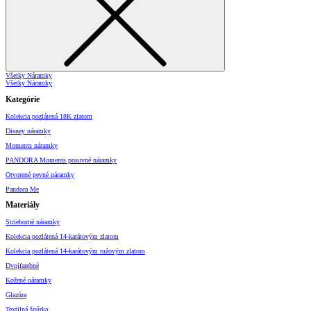
Všetky Náramky
Všetky Náramky
Kategórie
Kolekcia pozlátená 18K zlatom
Disney náramky
Moments náramky
PANDORA Moments posuvné náramky
Otvorené pevné náramky
Pandora Me
Materiály
Strieborné náramky
Kolekcia pozlátená 14-karátovým zlatom
Kolekcia pozlátená 14-karátovým ružovým zlatom
Dvojfarebné
Kožené náramky
Glazúra
Textilná šnúrka