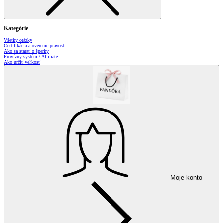
Kategórie
Všetky otázky
Certifikácia a overenie pravosti
Ako sa starať o šperky
Provízny systém / Affiliate
Ako určiť veľkosť
Moje konto