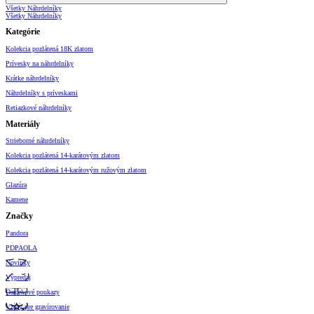
Všetky Náhrdelníky
Všetky Náhrdelníky
Kategórie
Kolekcia pozlátená 18K zlatom
Prívesky na náhrdelníky
Krátke náhrdelníky
Náhrdelníky s príveskami
Retiazkové náhrdelníky
Materiály
Strieborné náhrdelníky
Kolekcia pozlátená 14-karátovým zlatom
Kolekcia pozlátená 14-karátovým ružovým zlatom
Glazúra
Kamene
Značky
Pandora
PDPAOLA
Novinky
Výpredaj
Darčekové poukazy
Vzory pre gravírovanie