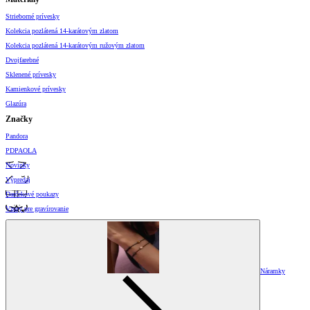
Strieborné prívesky
Kolekcia pozlátená 14-karátovým zlatom
Kolekcia pozlátená 14-karátovým ružovým zlatom
Dvojfarebné
Sklenené prívesky
Kamienkové prívesky
Glazúra
Značky
Pandora
PDPAOLA
Novinky
Výpredaj
Darčekové poukazy
Vzory pre gravírovanie
Náramky