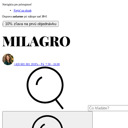
Navigácia pre prístupnosť
Prejsť na obsah
Doprava
zadarmo
pri nákupe nad
39
€
10% zľava na prvú objednávku
|
+420 601 001 201
Po - Pá: 7:30 - 16:00