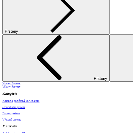
Prsteny
Prsteny
Všetky Prsteny
Všetky Prsteny
Kategórie
Kolekcia pozlátená 18K zlatom
Jednoduché prstene
Disney prstene
Výrazné prstene
Materiály