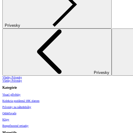
Prívesky
Prívesky
Všetky Prívesky
Všetky Prívesky
Kategórie
Visací přívěsky
Kolekcia pozlátená 18K zlatom
Prívesky na náhrdelníky
Oddeľovače
Klipy
Bezpečnostné retiazky
Materiály