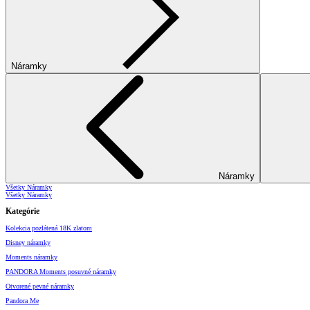
Náramky
Náramky
Všetky Náramky
Všetky Náramky
Kategórie
Kolekcia pozlátená 18K zlatom
Disney náramky
Moments náramky
PANDORA Moments posuvné náramky
Otvorené pevné náramky
Pandora Me