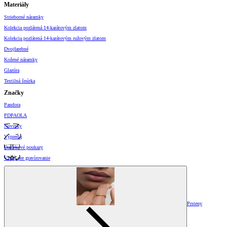
Materiály
Strieborné náramky
Kolekcia pozlátená 14-karátovým zlatom
Kolekcia pozlátená 14-karátovým ružovým zlatom
Dvojfarebné
Kožené náramky
Glazúra
Textilná šnúrka
Značky
Pandora
PDPAOLA
Novinky
Výpredaj
Darčekové poukazy
Vzory pre gravírovanie
Prsteny