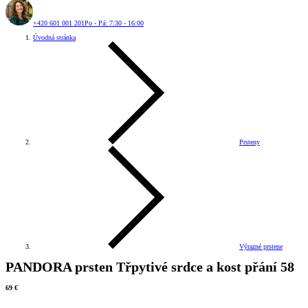
+420 601 001 201
Po - Pá: 7:30 - 16:00
Úvodná stránka
Prsteny
Výrazné prstene
PANDORA prsten Třpytivé srdce a kost přání 58
69 €