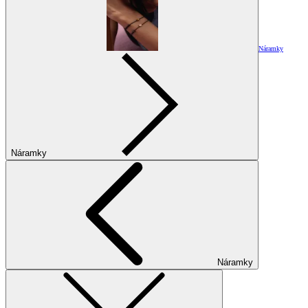
Náramky
Náramky
Náramky