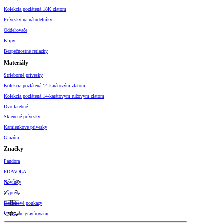
Kolekcia pozlátená 18K zlatom
Prívesky na náhrdelníky
Oddeľovače
Klipy
Bezpečnostné retiazky
Materiály
Strieborné prívesky
Kolekcia pozlátená 14-karátovým zlatom
Kolekcia pozlátená 14-karátovým ružovým zlatom
Dvojfarebné
Sklenené prívesky
Kamienkové prívesky
Glazúra
Značky
Pandora
PDPAOLA
Novinky
Výpredaj
Darčekové poukazy
Vzory pre gravírovanie