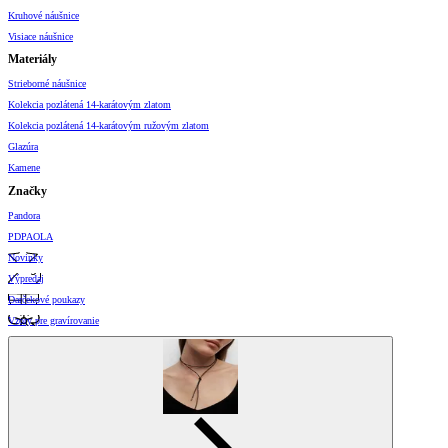
Kruhové náušnice
Visiace náušnice
Materiály
Strieborné náušnice
Kolekcia pozlátená 14-karátovým zlatom
Kolekcia pozlátená 14-karátovým ružovým zlatom
Glazúra
Kamene
Značky
Pandora
PDPAOLA
Novinky
Výpredaj
Darčekové poukazy
Vzory pre gravírovanie