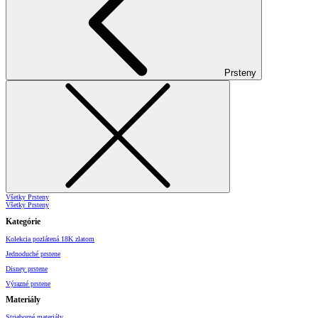
Prsteny
Všetky Prsteny
Všetky Prsteny
Kategórie
Kolekcia pozlátená 18K zlatom
Jednoduché prstene
Disney prstene
Výrazné prstene
Materiály
Strieborné materiály