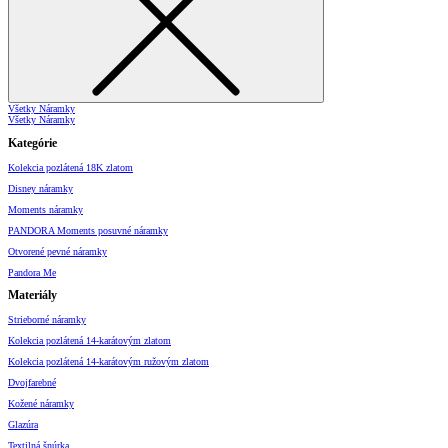
Všetky Náramky
Všetky Náramky
Kategórie
Kolekcia pozlátená 18K zlatom
Disney náramky
Moments náramky
PANDORA Moments posuvné náramky
Otvorené pevné náramky
Pandora Me
Materiály
Strieborné náramky
Kolekcia pozlátená 14-karátovým zlatom
Kolekcia pozlátená 14-karátovým ružovým zlatom
Dvojfarebné
Kožené náramky
Glazúra
Textilná šnúrka