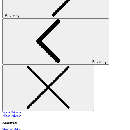
Prívesky
Prívesky
Všetky Prívesky
Všetky Prívesky
Kategórie
Visací přívěsky