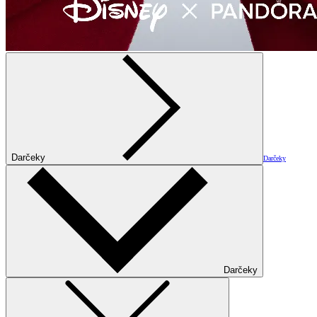
Darčeky
Darčeky
Darčeky