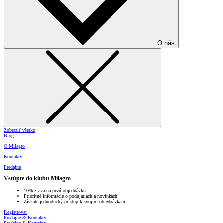
O nás
Zobraziť všetko
Blog
O Milagro
Kontakty
Predajne
Vstúpte do klubu Milagro
10% zľava na prvú objednávku
Prioritné informácie o podujatiach a novinkách
Získate jednoduchý prístup k svojim objednávkam
Registrovať
Predajne & Kontakty
Predajne & Kontakty