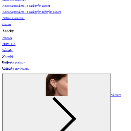
Kolekcia pozlátená 14-karátovým zlatom
Kolekcia pozlátená 14-karátovým ružovým zlatom
Prstene s kameňmi
Glazúra
Značky
Pandora
PDPAOLA
Novinky
Výpredaj
Darčekové poukazy
Vzory pre gravírovanie
Náušnice