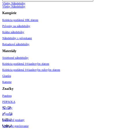
Všetky Náhrdelníky
Všetky Náhrdelníky
Kategórie
Kolekcia pozlátená 18K zlatom
Prívesky na náhrdelníky
Krátke náhrdelníky
Náhrdelníky s príveskami
Retiazkové náhrdelníky
Materiály
Strieborné náhrdelníky
Kolekcia pozlátená 14-karátovým zlatom
Kolekcia pozlátená 14-karátovým ružovým zlatom
Glazúra
Kamene
Značky
Pandora
PDPAOLA
Novinky
Výpredaj
Darčekové poukazy
Vzory pre gravírovanie