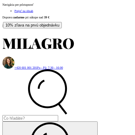
Navigácia pre prístupnosť
Prejsť na obsah
Doprava
zadarmo
pri nákupe nad
39
€
10% zľava na prvú objednávku
|
+420 601 001 201
Po - Pá: 7:30 - 16:00