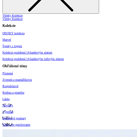
Všetky Kolekcie
Všetky Kolekcie
Kolekcie
DISNEY kolekcia
Marvel
Šperky s logom
Kolekcia pozlátená 14-karátovým zlatom
Kolekcia pozlátená 14-karátovým ružovým zlatom
Obľúbené témy
Písmená
Zvieratá a maznáčikovia
Rozprávkové
Rodina a priatelia
Láska
Novinky
Výpredaj
Darčekové poukazy
Vzory pre gravírovanie