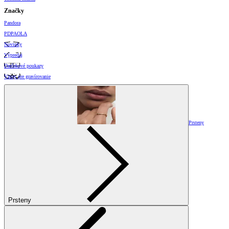
Značky
Pandora
PDPAOLA
Novinky
Výpredaj
Darčekové poukazy
Vzory pre gravírovanie
Prsteny
Prsteny