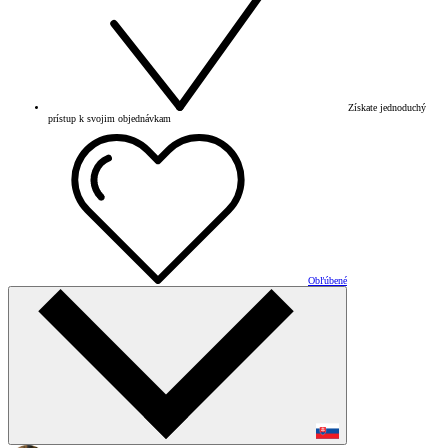
Získate jednoduchý
prístup k svojim objednávkam
Obľúbené