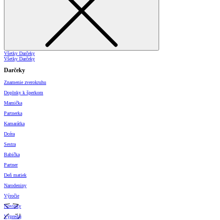
Všetky Darčeky
Všetky Darčeky
Darčeky
Znamenie zverokruhu
Doplnky k šperkom
Mamička
Partnerka
Kamarátka
Dcéra
Sestra
Babička
Partner
Deň matiek
Narodeniny
Výročie
Novinky
Výpredaj