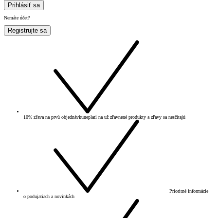
Prihlásiť sa
Nemáte účet?
Registrujte sa
10% zľava na prvú objednávku
neplatí na už zľavnené produkty a zľavy sa nesčítajú
Prioritné informácie
o podujatiach a novinkách