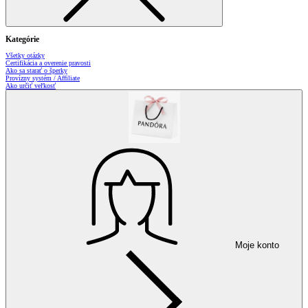
Kategórie
Všetky otázky
Certifikácia a overenie pravosti
Ako sa starať o šperky
Provízny systém / Affiliate
Ako určiť veľkosť
Moje konto