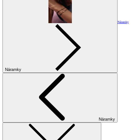
Náramky
Náramky
Náramky