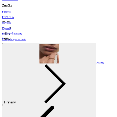
Značky
Pandora
PDPAOLA
Novinky
Výpredaj
Darčekové poukazy
Vzory pre gravírovanie
Prsteny
Prsteny