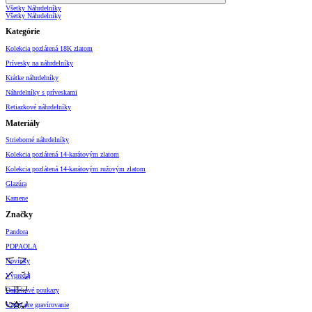
Všetky Náhrdelníky
Všetky Náhrdelníky
Kategórie
Kolekcia pozlátená 18K zlatom
Prívesky na náhrdelníky
Krátke náhrdelníky
Náhrdelníky s príveskami
Retiazkové náhrdelníky
Materiály
Strieborné náhrdelníky
Kolekcia pozlátená 14-karátovým zlatom
Kolekcia pozlátená 14-karátovým ružovým zlatom
Glazúra
Kamene
Značky
Pandora
PDPAOLA
Novinky
Výpredaj
Darčekové poukazy
Vzory pre gravírovanie