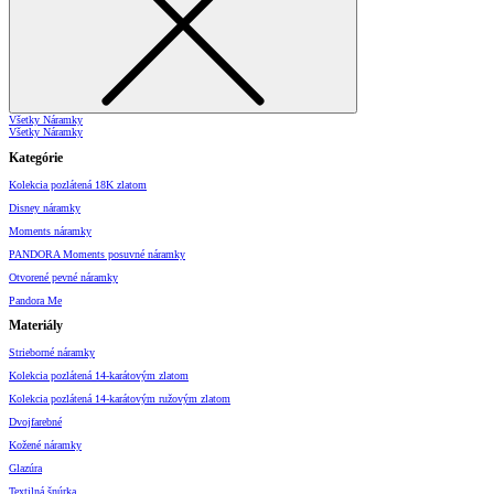
Všetky Náramky
Všetky Náramky
Kategórie
Kolekcia pozlátená 18K zlatom
Disney náramky
Moments náramky
PANDORA Moments posuvné náramky
Otvorené pevné náramky
Pandora Me
Materiály
Strieborné náramky
Kolekcia pozlátená 14-karátovým zlatom
Kolekcia pozlátená 14-karátovým ružovým zlatom
Dvojfarebné
Kožené náramky
Glazúra
Textilná šnúrka