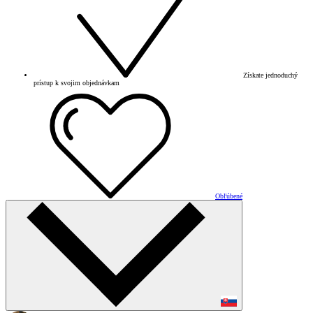
Získate jednoduchý
prístup k svojim objednávkam
Obľúbené