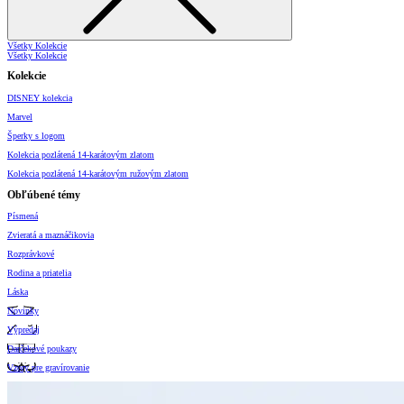
Všetky Kolekcie
Všetky Kolekcie
Kolekcie
DISNEY kolekcia
Marvel
Šperky s logom
Kolekcia pozlátená 14-karátovým zlatom
Kolekcia pozlátená 14-karátovým ružovým zlatom
Obľúbené témy
Písmená
Zvieratá a maznáčikovia
Rozprávkové
Rodina a priatelia
Láska
Novinky
Výpredaj
Darčekové poukazy
Vzory pre gravírovanie