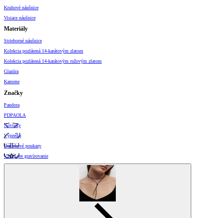
Kruhové náušnice
Visiace náušnice
Materiály
Strieborné náušnice
Kolekcia pozlátená 14-karátovým zlatom
Kolekcia pozlátená 14-karátovým ružovým zlatom
Glazúra
Kamene
Značky
Pandora
PDPAOLA
Novinky
Výpredaj
Darčekové poukazy
Vzory pre gravírovanie