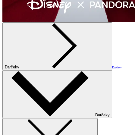
Darčeky
Darčeky
Darčeky