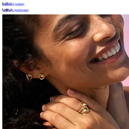
Darčekové poukazy
Vzory pre gravírovanie