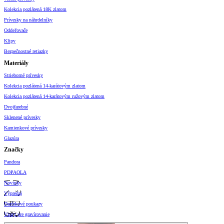
Kolekcia pozlátená 18K zlatom
Prívesky na náhrdelníky
Oddeľovače
Klipy
Bezpečnostné retiazky
Materiály
Strieborné prívesky
Kolekcia pozlátená 14-karátovým zlatom
Kolekcia pozlátená 14-karátovým ružovým zlatom
Dvojfarebné
Sklenené prívesky
Kamienkové prívesky
Glazúra
Značky
Pandora
PDPAOLA
Novinky
Výpredaj
Darčekové poukazy
Vzory pre gravírovanie