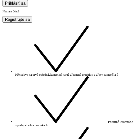
Prihlásiť sa
Nemáte účet?
Registrujte sa
10% zľava na prvú objednávku
neplatí na už zľavnené produkty a zľavy sa nesčítajú
Prioritné informácie
o podujatiach a novinkách