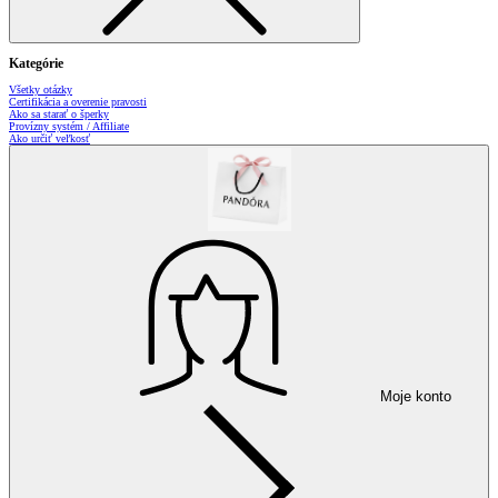
Kategórie
Všetky otázky
Certifikácia a overenie pravosti
Ako sa starať o šperky
Provízny systém / Affiliate
Ako určiť veľkosť
Moje konto