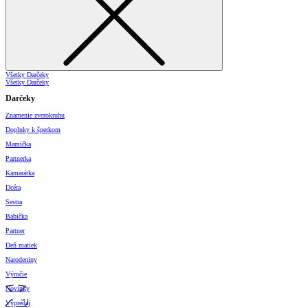
Všetky Darčeky
Všetky Darčeky
Darčeky
Znamenie zverokruhu
Doplnky k šperkom
Mamička
Partnerka
Kamarátka
Dcéra
Sestra
Babička
Partner
Deň matiek
Narodeniny
Výročie
Novinky
Výpredaj