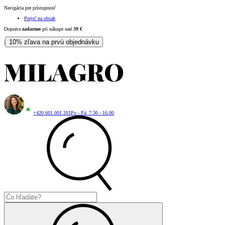
Navigácia pre prístupnosť
Prejsť na obsah
Doprava
zadarmo
pri nákupe nad
39
€
10% zľava na prvú objednávku
|
+420 601 001 201
Po - Pá: 7:30 - 16:00