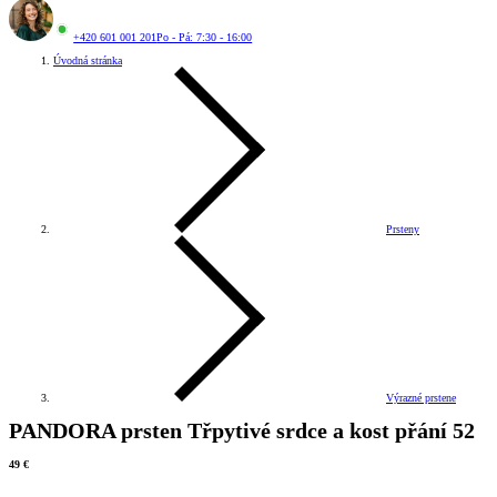
+420 601 001 201
Po - Pá: 7:30 - 16:00
Úvodná stránka
Prsteny
Výrazné prstene
PANDORA prsten Třpytivé srdce a kost přání 52
49 €