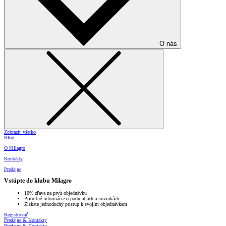
O nás
Zobraziť všetko
Blog
O Milagro
Kontakty
Predajne
Vstúpte do klubu Milagro
10% zľava na prvú objednávku
Prioritné informácie o podujatiach a novinkách
Získate jednoduchý prístup k svojim objednávkam
Registrovať
Predajne & Kontakty
Predajne & Kontakty