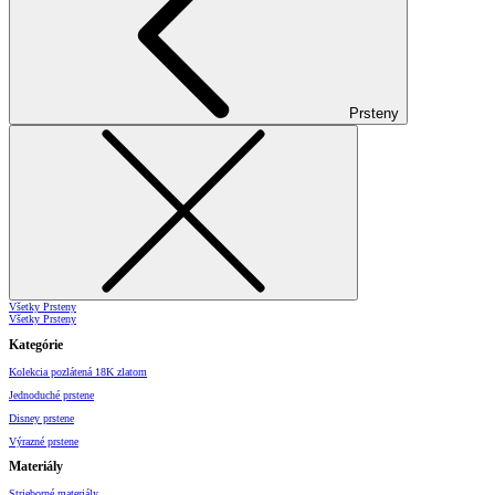
Prsteny
Všetky Prsteny
Všetky Prsteny
Kategórie
Kolekcia pozlátená 18K zlatom
Jednoduché prstene
Disney prstene
Výrazné prstene
Materiály
Strieborné materiály