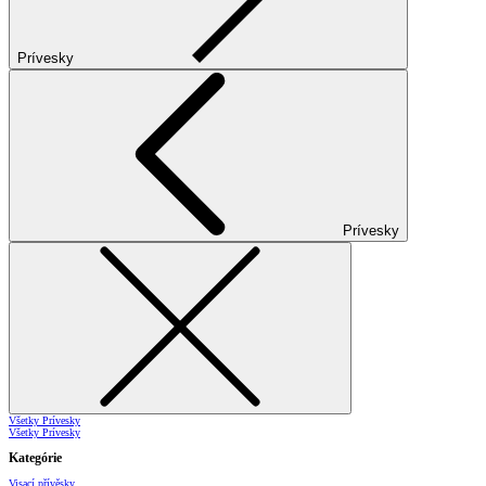
Prívesky
Prívesky
Všetky Prívesky
Všetky Prívesky
Kategórie
Visací přívěsky