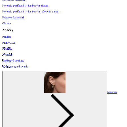
Kolekcia pozlátená 14-karátovým zlatom
Kolekcia pozlátená 14-karátovým ružovým zlatom
Prstene s kameňmi
Glazúra
Značky
Pandora
PDPAOLA
Novinky
Výpredaj
Darčekové poukazy
Vzory pre gravírovanie
Náušnice