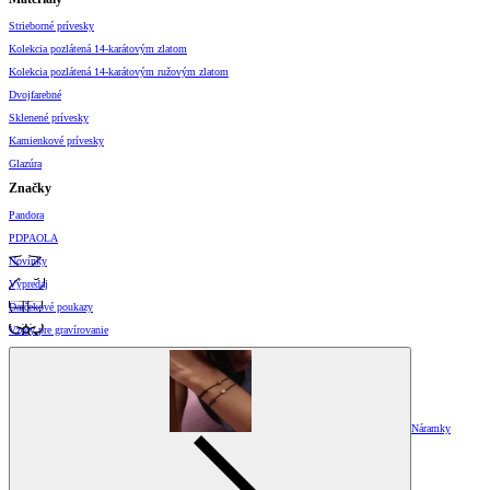
Strieborné prívesky
Kolekcia pozlátená 14-karátovým zlatom
Kolekcia pozlátená 14-karátovým ružovým zlatom
Dvojfarebné
Sklenené prívesky
Kamienkové prívesky
Glazúra
Značky
Pandora
PDPAOLA
Novinky
Výpredaj
Darčekové poukazy
Vzory pre gravírovanie
Náramky