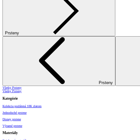
Prsteny
Prsteny
Všetky Prsteny
Všetky Prsteny
Kategórie
Kolekcia pozlátená 18K zlatom
Jednoduché prstene
Disney prstene
Výrazné prstene
Materiály