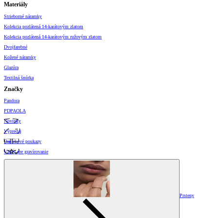
Materiály
Strieborné náramky
Kolekcia pozlátená 14-karátovým zlatom
Kolekcia pozlátená 14-karátovým ružovým zlatom
Dvojfarebné
Kožené náramky
Glazúra
Textilná šnúrka
Značky
Pandora
PDPAOLA
Novinky
Výpredaj
Darčekové poukazy
Vzory pre gravírovanie
Prsteny