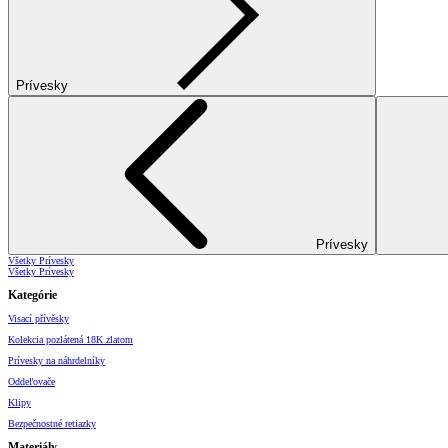
Prívesky
Prívesky
Všetky Prívesky
Všetky Prívesky
Kategórie
Visací přívěsky
Kolekcia pozlátená 18K zlatom
Prívesky na náhrdelníky
Oddeľovače
Klipy
Bezpečnostné retiazky
Materiály