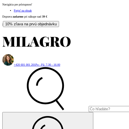
Navigácia pre prístupnosť
Prejsť na obsah
Doprava
zadarmo
pri nákupe nad
39
€
10% zľava na prvú objednávku
|
+420 601 001 201
Po - Pá: 7:30 - 16:00